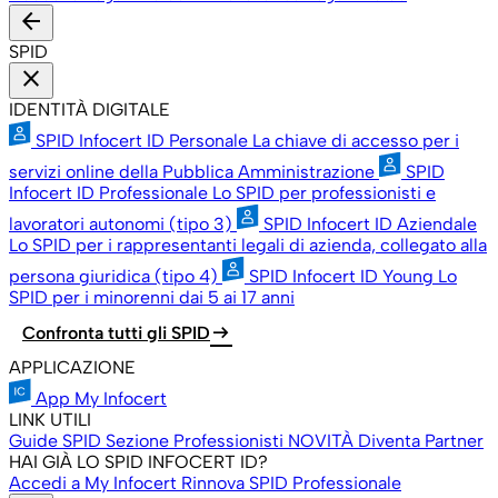
arrow_back
SPID
close
IDENTITÀ DIGITALE
SPID Infocert ID Personale
La chiave di accesso per i
servizi online della Pubblica Amministrazione
SPID
Infocert ID Professionale
Lo SPID per professionisti e
lavoratori autonomi (tipo 3)
SPID Infocert ID Aziendale
Lo SPID per i rappresentanti legali di azienda, collegato alla
persona giuridica (tipo 4)
SPID Infocert ID Young
Lo
SPID per i minorenni dai 5 ai 17 anni
arrow_right_alt
Confronta tutti gli SPID
APPLICAZIONE
App My Infocert
LINK UTILI
Guide SPID
Sezione Professionisti
NOVITÀ
Diventa Partner
HAI GIÀ LO SPID INFOCERT ID?
Accedi a My Infocert
Rinnova SPID Professionale