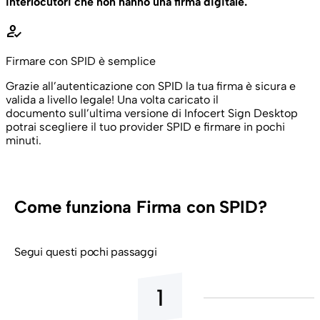
interlocutori che non hanno una firma digitale.
how_to_reg
Firmare con SPID è semplice
Grazie all’autenticazione con SPID la tua firma è sicura e
valida a livello legale! Una volta caricato il
documento sull’ultima versione di Infocert Sign Desktop
potrai scegliere il tuo provider SPID e firmare in pochi
minuti.
Come funziona Firma con SPID?
Segui questi pochi passaggi
1