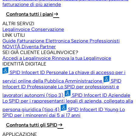
fatturazione di più aziende
arrow_right_alt
Confronta tutti i piani
ALTRI SERVIZI
Legalinvoice Conservazione
LINK UTILI
Guide Fatturazione Elettronica
Sezione Professionisti
NOVITÀ
Diventa Partner
SEI GIÀ CLIENTE LEGALINVOICE?
Accedi a Legalinvoice
Rinnova la tua Legalinvoice
IDENTITÀ DIGITALE
SPID Infocert ID Personale
La chiave di accesso per i
servizi online della Pubblica Amministrazione
SPID
Infocert ID Professionale
Lo SPID per professionisti e
lavoratori autonomi (tipo 3)
SPID Infocert ID Aziendale
Lo SPID per i rappresentanti legali di azienda, collegato alla
persona giuridica (tipo 4)
SPID Infocert ID Young
Lo
SPID per i minorenni dai 5 ai 17 anni
arrow_right_alt
Confronta tutti gli SPID
APPLICAZIONE