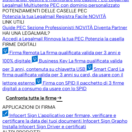
Legalmail Multiutente
PEC con dominio personalizzato
POTENZIAMENTI DELLE CASELLE PEC
Potenzia la tua Legalmail
Registra Facile
NOVITÀ
LINK UTILI
Guide PEC
Sezione Professionisti
NOVITÀ
Diventa Partner
HAI UNA LEGALMAIL?
Accedi a Legalmail
Rinnova la tua PEC
Potenzia la casella
FIRME DIGITALI
Firma Remota
La firma qualificata valida per 3 anni e
100% digitale
Business Key
La firma qualificata valida
per 3 anni, contenuta su chiavetta USB
Smart Card
La
firma qualificata valida per 3 anni su card, da usare con il
lettore esterno
Firma con SPID
Il pacchetto di 3 firme
digitali a consumo da usare con lo SPID
arrow_right_alt
Confronta tutte le firme
APPLICAZIONI DI FIRMA
Infocert Sign
L'applicativo per firmare, verificare e
certificare la data dei tuoi documenti
Infocert Sign Grapho
Installa Infocert Sign
Driver e certificati