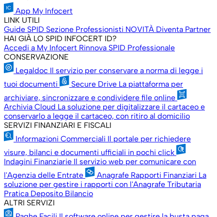
App My Infocert
LINK UTILI
Guide SPID
Sezione Professionisti
NOVITÀ
Diventa Partner
HAI GIÀ LO SPID INFOCERT ID?
Accedi a My Infocert
Rinnova SPID Professionale
CONSERVAZIONE
Legaldoc
Il servizio per conservare a norma di legge i
tuoi documenti
Secure Drive
La piattaforma per
archiviare, sincronizzare e condividere file online
Archivia Cloud
La soluzione per digitalizzare il cartaceo e
conservarlo a legge il cartaceo, con ritiro al domicilio
SERVIZI FINANZIARI E FISCALI
Informazioni Commerciali
Il portale per richiedere
visure, bilanci e documenti ufficiali in pochi click
Indagini Finanziarie
Il servizio web per comunicare con
l'Agenzia delle Entrate
Anagrafe Rapporti Finanziari
La
soluzione per gestire i rapporti con l'Anagrafe Tributaria
Pratica Deposito Bilancio
ALTRI SERVIZI
Paghe Facili
Il software online per gestire la busta paga