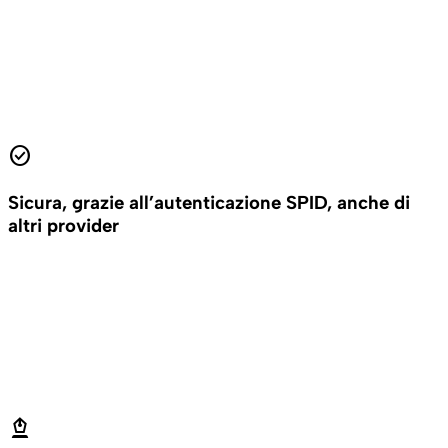
check_circle
Sicura, grazie all’autenticazione SPID, anche di
altri provider
stylus_fountain_pen