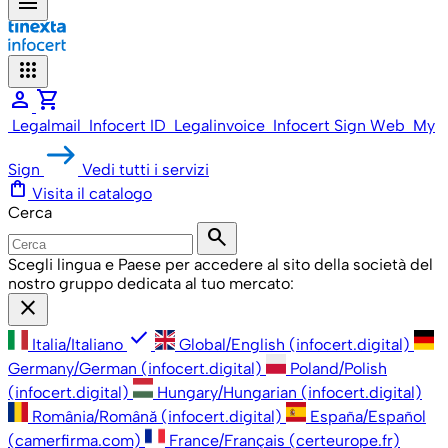
menu
apps
person
shopping_cart
Legalmail
Infocert ID
Legalinvoice
Infocert Sign Web
My
Sign
Vedi tutti i servizi
shopping_bag
Visita il catalogo
Cerca
search
Scegli lingua e Paese per accedere al sito della società del
nostro gruppo dedicata al tuo mercato:
close
check
Italia/Italiano
Global/English (infocert.digital)
Germany/German (infocert.digital)
Poland/Polish
(infocert.digital)
Hungary/Hungarian (infocert.digital)
România/Română (infocert.digital)
España/Español
(camerfirma.com)
France/Français (certeurope.fr)