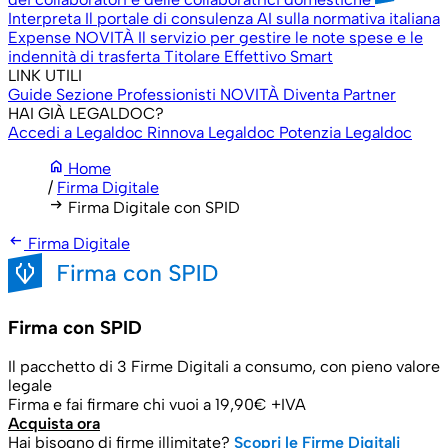
Interpreta
Il portale di consulenza AI sulla normativa italiana
Expense
NOVITÀ
Il servizio per gestire le note spese e le
indennità di trasferta
Titolare Effettivo Smart
LINK UTILI
Guide
Sezione Professionisti
NOVITÀ
Diventa Partner
HAI GIÀ LEGALDOC?
Accedi a Legaldoc
Rinnova Legaldoc
Potenzia Legaldoc
home
Home
/
Firma Digitale
arrow_right_alt
Firma Digitale con SPID
arrow_left_alt
Firma Digitale
Firma con SPID
Il pacchetto di 3 Firme Digitali a consumo, con pieno valore
legale
Firma e fai firmare chi vuoi a
19,90€ +IVA
Acquista ora
Hai bisogno di firme illimitate?
Scopri le Firme Digitali