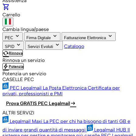
Assistenza
shopping_cart
Carrello
Cambia lingua/paese
keyboard_arrow_down
keyboard_arrow_down
keyboard_arrow_down
PEC
Firma Digitale
Fatturazione Elettronica
keyboard_arrow_down
keyboard_arrow_down
Catalogo
SPID
Servizi Evoluti
cached
Rinnova
Rinnova un servizio
bolt
Potenzia
Potenzia un servizio
CASELLE PEC
PEC Legalmail
La Posta Elettronica Certificata per
privati, professionisti e PMI
arrow_right_alt
Prova GRATIS PEC Legalmail
ALTRI SERVIZI
Legalmail Maxi
La PEC per chi ha bisogno di tanti GB e
di inviare grandi quantità di messaggi
Legalmail HUB
Il
sistema per gestire e monitorare più caselle PEC Legalmail