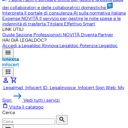
dei collaboratori e delle collaboratrici domestiche
Interpreta
Il portale di consulenza AI sulla normativa italiana
Expense
NOVITÀ
Il servizio per gestire le note spese e le
indennità di trasferta
Titolare Effettivo Smart
LINK UTILI
Guide
Sezione Professionisti
NOVITÀ
Diventa Partner
HAI GIÀ LEGALDOC?
Accedi a Legaldoc
Rinnova Legaldoc
Potenzia Legaldoc
menu
apps
person
shopping_cart
Legalmail
Infocert ID
Legalinvoice
Infocert Sign Web
My
Sign
Vedi tutti i servizi
shopping_bag
Visita il catalogo
Cerca
search