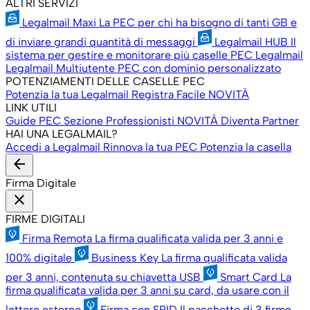
ALTRI SERVIZI
Legalmail Maxi
La PEC per chi ha bisogno di tanti GB e
di inviare grandi quantità di messaggi
Legalmail HUB
Il
sistema per gestire e monitorare più caselle PEC Legalmail
Legalmail Multiutente
PEC con dominio personalizzato
POTENZIAMENTI DELLE CASELLE PEC
Potenzia la tua Legalmail
Registra Facile
NOVITÀ
LINK UTILI
Guide PEC
Sezione Professionisti
NOVITÀ
Diventa Partner
HAI UNA LEGALMAIL?
Accedi a Legalmail
Rinnova la tua PEC
Potenzia la casella
arrow_back
Firma Digitale
close
FIRME DIGITALI
Firma Remota
La firma qualificata valida per 3 anni e
100% digitale
Business Key
La firma qualificata valida
per 3 anni, contenuta su chiavetta USB
Smart Card
La
firma qualificata valida per 3 anni su card, da usare con il
lettore esterno
Firma con SPID
Il pacchetto di 3 firme