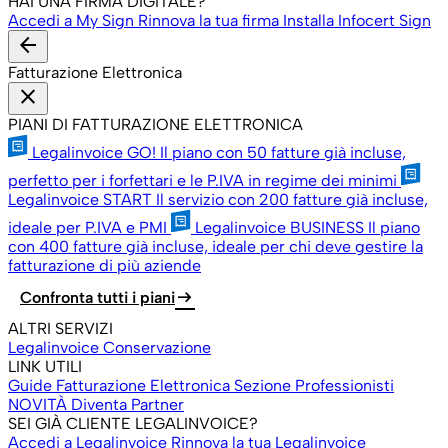
HAI UNA FIRMA DIGITALE?
Accedi a My Sign
Rinnova la tua firma
Installa Infocert Sign
arrow_back
Fatturazione Elettronica
close
PIANI DI FATTURAZIONE ELETTRONICA
Legalinvoice GO!
Il piano con 50 fatture già incluse,
perfetto per i forfettari e le P.IVA in regime dei minimi
Legalinvoice START
Il servizio con 200 fatture già incluse,
ideale per P.IVA e PMI
Legalinvoice BUSINESS
Il piano
con 400 fatture già incluse, ideale per chi deve gestire la
fatturazione di più aziende
arrow_right_alt
Confronta tutti i piani
ALTRI SERVIZI
Legalinvoice Conservazione
LINK UTILI
Guide Fatturazione Elettronica
Sezione Professionisti
NOVITÀ
Diventa Partner
SEI GIÀ CLIENTE LEGALINVOICE?
Accedi a Legalinvoice
Rinnova la tua Legalinvoice