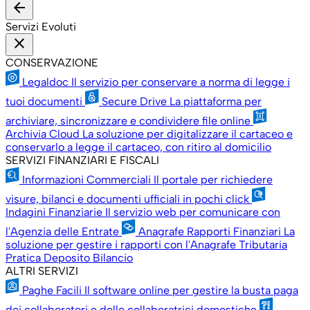
arrow_back
Servizi Evoluti
close
CONSERVAZIONE
Legaldoc
Il servizio per conservare a norma di legge i
tuoi documenti
Secure Drive
La piattaforma per
archiviare, sincronizzare e condividere file online
Archivia Cloud
La soluzione per digitalizzare il cartaceo e
conservarlo a legge il cartaceo, con ritiro al domicilio
SERVIZI FINANZIARI E FISCALI
Informazioni Commerciali
Il portale per richiedere
visure, bilanci e documenti ufficiali in pochi click
Indagini Finanziarie
Il servizio web per comunicare con
l'Agenzia delle Entrate
Anagrafe Rapporti Finanziari
La
soluzione per gestire i rapporti con l'Anagrafe Tributaria
Pratica Deposito Bilancio
ALTRI SERVIZI
Paghe Facili
Il software online per gestire la busta paga
dei collaboratori e delle collaboratrici domestiche