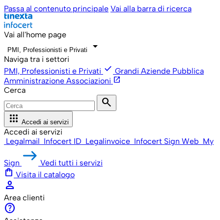
Passa al contenuto principale
Vai alla barra di ricerca
Vai all'home page
arrow_drop_down
PMI, Professionisti e Privati
Naviga tra i settori
check
PMI, Professionisti e Privati
Grandi Aziende
Pubblica
open_in_new
Amministrazione
Associazioni
Cerca
search
apps
Accedi ai servizi
Accedi ai servizi
Legalmail
Infocert ID
Legalinvoice
Infocert Sign Web
My
Sign
Vedi tutti i servizi
shopping_bag
Visita il catalogo
person
Area clienti
help