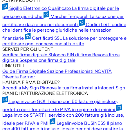
ALTRI PRODOTTI
Sigillo Elettronico Qualificato
La firma digitale per le
persone giuridiche
Marche Temporali
La soluzione per
certificare data e ora nei documenti
Codici Lei
Il codice
che identifica le persone giuridiche nelle transazioni
finanziarie
Certificati SSL
La soluzione per proteggere e
certificare ogni connessione al tuo sito
SERVIZI PER GLI UTENTI
Verifica firma digitale
Sblocco PIN di firma
Revoca firma
digitale
Sospensione firma digitale
LINK UTILI
Guide Firma Digitale
Sezione Professionisti
NOVITÀ
Diventa Partner
HAI UNA FIRMA DIGITALE?
Accedi a My Sign
Rinnova la tua firma
Installa Infocert Sign
PIANI DI FATTURAZIONE ELETTRONICA
Legalinvoice GO!
Il piano con 50 fatture già incluse,
perfetto per i forfettari e le P.IVA in regime dei minimi
Legalinvoice START
Il servizio con 200 fatture già incluse,
ideale per P.IVA e PMI
Legalinvoice BUSINESS
Il piano
con 400 fatture già incluse, ideale per chi deve gestire la