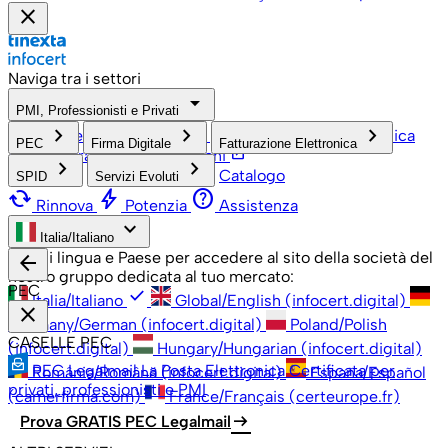
close
Naviga tra i settori
arrow_drop_down
PMI, Professionisti e Privati
check
keyboard_arrow_right
keyboard_arrow_right
keyboard_arrow_right
PMI, Professionisti e Privati
Grandi Aziende
Pubblica
PEC
Firma Digitale
Fatturazione Elettronica
open_in_new
Amministrazione
Associazioni
keyboard_arrow_right
keyboard_arrow_right
Catalogo
SPID
Servizi Evoluti
cached
bolt
help
Rinnova
Potenzia
Assistenza
keyboard_arrow_down
Italia/Italiano
Scegli lingua e Paese per accedere al sito della società del
arrow_back
nostro gruppo dedicata al tuo mercato:
PEC
check
Italia/Italiano
Global/English (infocert.digital)
close
Germany/German (infocert.digital)
Poland/Polish
CASELLE PEC
(infocert.digital)
Hungary/Hungarian (infocert.digital)
PEC Legalmail
La Posta Elettronica Certificata per
România/Română (infocert.digital)
España/Español
privati, professionisti e PMI
(camerfirma.com)
France/Français (certeurope.fr)
arrow_right_alt
Prova GRATIS PEC Legalmail