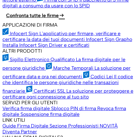
digitali a consumo da usare con lo SPID
arrow_right_alt
Confronta tutte le firme
APPLICAZIONI DI FIRMA
Infocert Sign
L'applicativo per firmare, verificare e
certificare la data dei tuoi documenti
Infocert Sign Grapho
Installa Infocert Sign
Driver e certificati
ALTRI PRODOTTI
Sigillo Elettronico Qualificato
La firma digitale per le
persone giuridiche
Marche Temporali
La soluzione per
certificare data e ora nei documenti
Codici Lei
Il codice
che identifica le persone giuridiche nelle transazioni
finanziarie
Certificati SSL
La soluzione per proteggere e
certificare ogni connessione al tuo sito
SERVIZI PER GLI UTENTI
Verifica firma digitale
Sblocco PIN di firma
Revoca firma
digitale
Sospensione firma digitale
LINK UTILI
Guide Firma Digitale
Sezione Professionisti
NOVITÀ
Diventa Partner