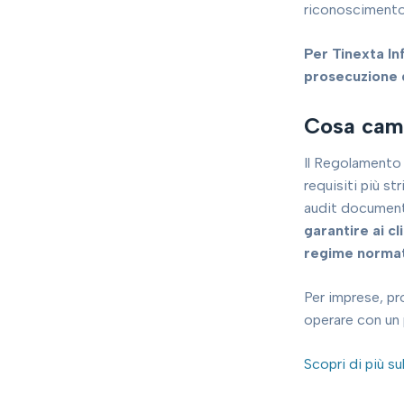
riconoscimento 
Per Tinexta In
prosecuzione d
Cosa cam
Il Regolamento (
requisiti più str
audit document
garantire ai c
regime normat
Per imprese, pr
operare con un 
Scopri di più sul