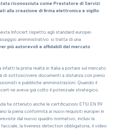
 stata riconosciuta come Prestatore di Servizi
ati alla creazione di firma elettronica e sigillo
exta Infocert rispetto agli standard europei
saggio amministrativo: si tratta di una
r più autorevoli e affidabili del mercato
fatti la prima realtà in Italia a portare sul mercato
ilità di sottoscrivere documenti a distanza con pieno
sionisti e pubbliche amministrazioni. Quando il
cert ne aveva già colto il potenziale strategico.
enda ha ottenuto anche le certificazioni ETSI EN 119
o la piena conformità ai nuovi requisiti europei in
previste dal nuovo quadro normativo, inclusi la
cciale, la liveness detection obbligatoria, il video