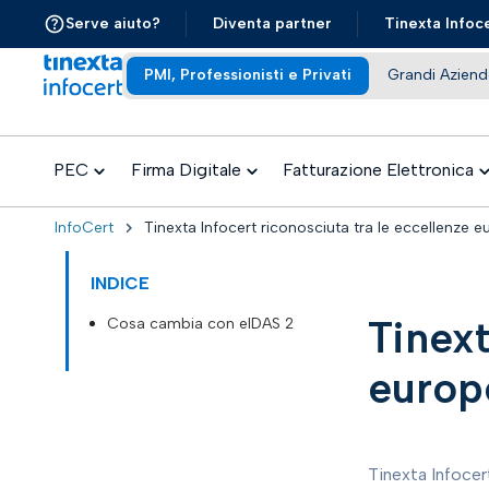
Serve aiuto?
Diventa partner
Tinexta Infoc
PMI, Professionisti e Privati
Grandi Aziend
PEC
Firma Digitale
Fatturazione Elettronica
InfoCert
Tinexta Infocert riconosciuta tra le eccellenze e
INDICE
Tinext
Cosa cambia con eIDAS 2
europe
Tinexta Infocer