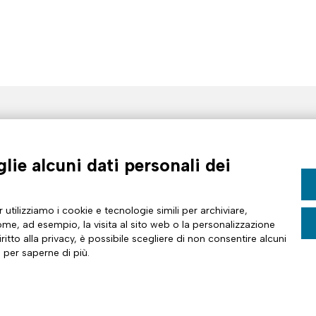
U DI NOI
ASSISTENZA
tazione
Contattaci
lie alcuni dati personali dei
venti Tinexta Infocert
FAQ e guide
: Futuro Digitale
Whistleblowing
ati stampa
Impostazioni cookie
ernazionale
Trasparenza tariffaria
 utilizziamo i cookie e tecnologie simili per archiviare,
Partner
me, ad esempio, la visita al sito web o la personalizzazione
ritto alla privacy, è possibile scegliere di non consentire alcuni
 per saperne di più.