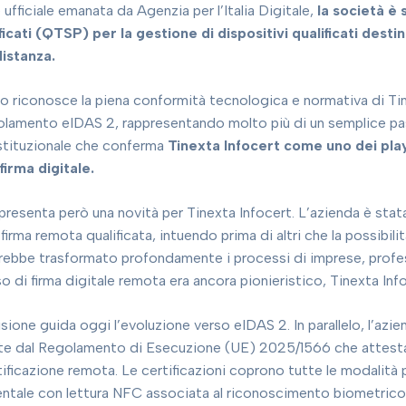
ufficiale emanata da Agenzia per l’Italia Digitale,
la società è
ficati (QTSP) per la gestione di dispositivi qualificati destin
distanza.
o riconosce la piena conformità tecnologica e normativa di Tin
golamento eIDAS 2, rappresentando molto più di un semplice pas
istituzionale che conferma
Tinexta Infocert come uno dei playe
firma digitale.
esenta però una novità per Tinexta Infocert. L’azienda è stata in
 firma remota qualificata, intuendo prima di altri che la possib
vrebbe trasformato profondamente i processi di imprese, profes
 di firma digitale remota era ancora pionieristico, Tinexta Info
sione guida oggi l’evoluzione verso eIDAS 2. In parallelo, l’azi
iste dal Regolamento di Esecuzione (UE) 2025/1566 che attestan
tificazione remota. Le certificazioni coprono tutte le modalità 
ntale con lettura NFC associata al riconoscimento biometrico fa