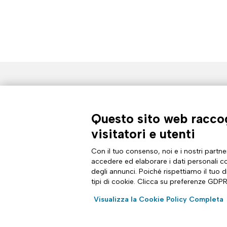
AZIENDA
TUTTO S
Profilo aziendale
Documen
Questo sito web raccog
Certificazioni
News & e
Sostenibilità
Magazine
visitatori e utenti
Cyber Security
Comunic
Analyst Report
Sito int
Con il tuo consenso, noi e i nostri partner
Dichiarazione di Accessibilità
Diventa 
accedere ed elaborare i dati personali co
degli annunci. Poiché rispettiamo il tuo di
tipi di cookie. Clicca su preferenze GDPR
Visualizza la Cookie Policy Completa
Articoli informativi