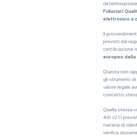
determinazione 
Fiduciari Quali
elettronico a 
Il provvediment
previsti dal re
certificazione 
europeo della 
Questa non rappr
gli strumenti di
valore legale a
concetto stesso
Quella stessa vi
461 v2.1.1 prev
materia di iden
verifica docume