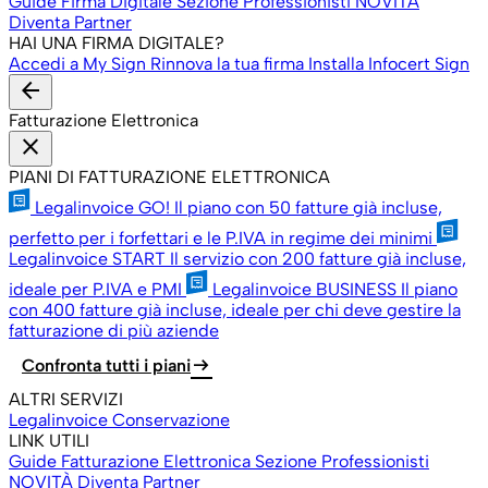
Guide Firma Digitale
Sezione Professionisti
NOVITÀ
Diventa Partner
HAI UNA FIRMA DIGITALE?
Accedi a My Sign
Rinnova la tua firma
Installa Infocert Sign
arrow_back
Fatturazione Elettronica
close
PIANI DI FATTURAZIONE ELETTRONICA
Legalinvoice GO!
Il piano con 50 fatture già incluse,
perfetto per i forfettari e le P.IVA in regime dei minimi
Legalinvoice START
Il servizio con 200 fatture già incluse,
ideale per P.IVA e PMI
Legalinvoice BUSINESS
Il piano
con 400 fatture già incluse, ideale per chi deve gestire la
fatturazione di più aziende
arrow_right_alt
Confronta tutti i piani
ALTRI SERVIZI
Legalinvoice Conservazione
LINK UTILI
Guide Fatturazione Elettronica
Sezione Professionisti
NOVITÀ
Diventa Partner