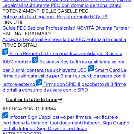
Legalmail Multiutente
PEC con dominio personalizzato
POTENZIAMENTI DELLE CASELLE PEC
Potenzia la tua Legalmail
Registra Facile
NOVITÀ
LINK UTILI
Guide PEC
Sezione Professionisti
NOVITÀ
Diventa Partner
HAI UNA LEGALMAIL?
Accedi a Legalmail
Rinnova la tua PEC
Potenzia la casella
FIRME DIGITALI
Firma Remota
La firma qualificata valida per 3 anni e
100% digitale
Business Key
La firma qualificata valida
per 3 anni, contenuta su chiavetta USB
Smart Card
La
firma qualificata valida per 3 anni su card, da usare con il
lettore esterno
Firma con SPID
Il pacchetto di 3 firme
digitali a consumo da usare con lo SPID
arrow_right_alt
Confronta tutte le firme
APPLICAZIONI DI FIRMA
Infocert Sign
L'applicativo per firmare, verificare e
certificare la data dei tuoi documenti
Infocert Sign Grapho
Installa Infocert Sign
Driver e certificati