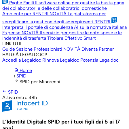
Paghe Facili
Il software online per gestire la busta paga
dei collaboratori e delle collaboratrici domestiche
Ambiente per RENTRI
NOVITÀ
La piattaforma per
semplificare la gestione degli adempimenti RENTRI
Interpreta
Il portale di consulenza AI sulla normativa italiana
Expense
NOVITÀ
Il servizio per gestire le note spese e le
indennità di trasferta
Titolare Effettivo Smart
LINK UTILI
Guide
Sezione Professionisti
NOVITÀ
Diventa Partner
HAI GIÀ LEGALDOC?
Accedi a Legaldoc
Rinnova Legaldoc
Potenzia Legaldoc
home
Home
/
SPID
arrow_right_alt
SPID per Minorenni
arrow_left_alt
SPID
Attivo entro 48h
L’Identità Digitale SPID per i tuoi figli dai 5 ai 17
anni