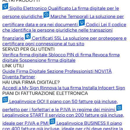
ALTRI PRODOTTI
Sigillo Elettronico Qualificato
La firma digitale per le
persone giuridiche
Marche Temporali
La soluzione per
certificare data e ora nei documenti
Codici Lei
Il codice
che identifica le persone giuridiche nelle transazioni
finanziarie
Certificati SSL
La soluzione per proteggere e
certificare ogni connessione al tuo sito
SERVIZI PER GLI UTENTI
Verifica firma digitale
Sblocco PIN di firma
Revoca firma
digitale
Sospensione firma digitale
LINK UTILI
Guide Firma Digitale
Sezione Professionisti
NOVITÀ
Diventa Partner
HAI UNA FIRMA DIGITALE?
Accedi a My Sign
Rinnova la tua firma
Installa Infocert Sign
PIANI DI FATTURAZIONE ELETTRONICA
Legalinvoice GO!
Il piano con 50 fatture già incluse,
perfetto per i forfettari e le P.IVA in regime dei minimi
Legalinvoice START
Il servizio con 200 fatture già incluse,
ideale per P.IVA e PMI
Legalinvoice BUSINESS
Il piano
con 400 fatture già incluse, ideale per chi deve gestire la