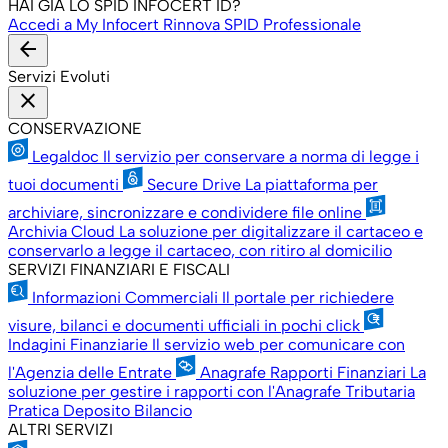
HAI GIÀ LO SPID INFOCERT ID?
Accedi a My Infocert
Rinnova SPID Professionale
arrow_back
Servizi Evoluti
close
CONSERVAZIONE
Legaldoc
Il servizio per conservare a norma di legge i
tuoi documenti
Secure Drive
La piattaforma per
archiviare, sincronizzare e condividere file online
Archivia Cloud
La soluzione per digitalizzare il cartaceo e
conservarlo a legge il cartaceo, con ritiro al domicilio
SERVIZI FINANZIARI E FISCALI
Informazioni Commerciali
Il portale per richiedere
visure, bilanci e documenti ufficiali in pochi click
Indagini Finanziarie
Il servizio web per comunicare con
l'Agenzia delle Entrate
Anagrafe Rapporti Finanziari
La
soluzione per gestire i rapporti con l'Anagrafe Tributaria
Pratica Deposito Bilancio
ALTRI SERVIZI