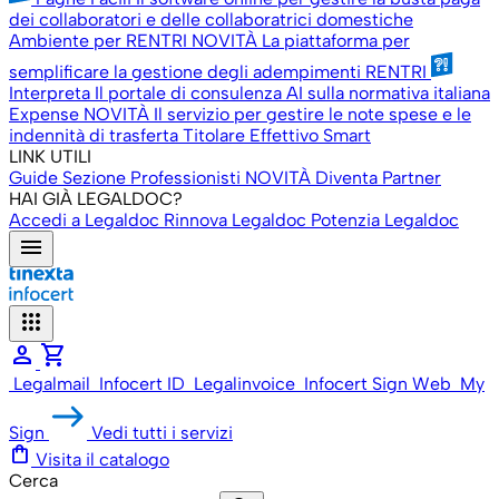
dei collaboratori e delle collaboratrici domestiche
Ambiente per RENTRI
NOVITÀ
La piattaforma per
semplificare la gestione degli adempimenti RENTRI
Interpreta
Il portale di consulenza AI sulla normativa italiana
Expense
NOVITÀ
Il servizio per gestire le note spese e le
indennità di trasferta
Titolare Effettivo Smart
LINK UTILI
Guide
Sezione Professionisti
NOVITÀ
Diventa Partner
HAI GIÀ LEGALDOC?
Accedi a Legaldoc
Rinnova Legaldoc
Potenzia Legaldoc
menu
apps
person
shopping_cart
Legalmail
Infocert ID
Legalinvoice
Infocert Sign Web
My
Sign
Vedi tutti i servizi
shopping_bag
Visita il catalogo
Cerca