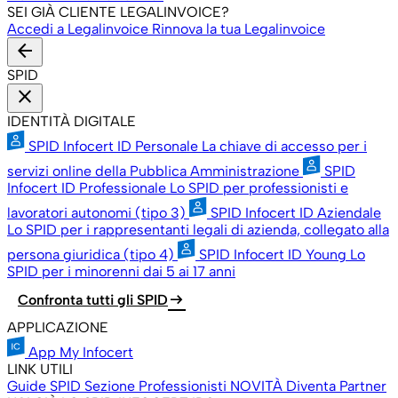
SEI GIÀ CLIENTE LEGALINVOICE?
Accedi a Legalinvoice
Rinnova la tua Legalinvoice
arrow_back
SPID
close
IDENTITÀ DIGITALE
SPID Infocert ID Personale
La chiave di accesso per i
servizi online della Pubblica Amministrazione
SPID
Infocert ID Professionale
Lo SPID per professionisti e
lavoratori autonomi (tipo 3)
SPID Infocert ID Aziendale
Lo SPID per i rappresentanti legali di azienda, collegato alla
persona giuridica (tipo 4)
SPID Infocert ID Young
Lo
SPID per i minorenni dai 5 ai 17 anni
arrow_right_alt
Confronta tutti gli SPID
APPLICAZIONE
App My Infocert
LINK UTILI
Guide SPID
Sezione Professionisti
NOVITÀ
Diventa Partner