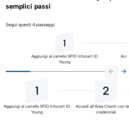
semplici passi
Segui questi 4 passaggi
1
Aggiungi al carrello SPID Infocert ID
Acce
Young
arrow_back
arrow_forward
1
2
Aggiungi al carrello SPID Infocert ID
Accedi all’Area Clienti con l
Young
credenziali