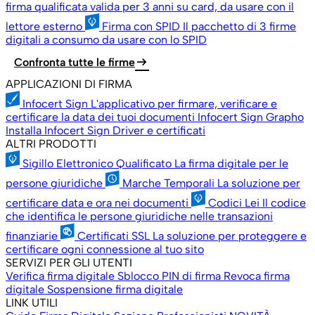
firma qualificata valida per 3 anni su card, da usare con il
lettore esterno
Firma con SPID
Il pacchetto di 3 firme
digitali a consumo da usare con lo SPID
arrow_right_alt
Confronta tutte le firme
APPLICAZIONI DI FIRMA
Infocert Sign
L'applicativo per firmare, verificare e
certificare la data dei tuoi documenti
Infocert Sign Grapho
Installa Infocert Sign
Driver e certificati
ALTRI PRODOTTI
Sigillo Elettronico Qualificato
La firma digitale per le
persone giuridiche
Marche Temporali
La soluzione per
certificare data e ora nei documenti
Codici Lei
Il codice
che identifica le persone giuridiche nelle transazioni
finanziarie
Certificati SSL
La soluzione per proteggere e
certificare ogni connessione al tuo sito
SERVIZI PER GLI UTENTI
Verifica firma digitale
Sblocco PIN di firma
Revoca firma
digitale
Sospensione firma digitale
LINK UTILI