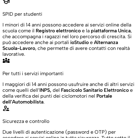
school
SPID per studenti
I minori di 14 anni possono accedere ai servizi online della
scuola come il
Registro elettronico
e la
piattaforma Unica
,
che accompagna i ragazzi nel loro percorso di crescita. Si
può accedere anche ai portali
ioStudio
e
Alternanza
Scuola-Lavoro
, che permette di avere contatti con realtà
lavorative.
diversity_3
Per tutti i servizi importanti
I maggiori di 14 anni possono usufruire anche di altri servizi
come quelli
dell’
INPS
,
del
Fascicolo Sanitario Elettronico
e
della verifica dei punti dei ciclomotori nel
Portale
dell’Automobilista
.
supervisor_account
Sicurezza e controllo
Due livelli di autenticazione (password e OTP) per
accedere ai servizi online in tutta sicurezza. Tutto sotto il