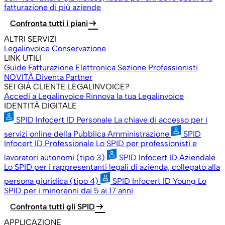
fatturazione di più aziende
arrow_right_alt
Confronta tutti i piani
ALTRI SERVIZI
Legalinvoice Conservazione
LINK UTILI
Guide Fatturazione Elettronica
Sezione Professionisti
NOVITÀ
Diventa Partner
SEI GIÀ CLIENTE LEGALINVOICE?
Accedi a Legalinvoice
Rinnova la tua Legalinvoice
IDENTITÀ DIGITALE
SPID Infocert ID Personale
La chiave di accesso per i
servizi online della Pubblica Amministrazione
SPID
Infocert ID Professionale
Lo SPID per professionisti e
lavoratori autonomi (tipo 3)
SPID Infocert ID Aziendale
Lo SPID per i rappresentanti legali di azienda, collegato alla
persona giuridica (tipo 4)
SPID Infocert ID Young
Lo
SPID per i minorenni dai 5 ai 17 anni
arrow_right_alt
Confronta tutti gli SPID
APPLICAZIONE