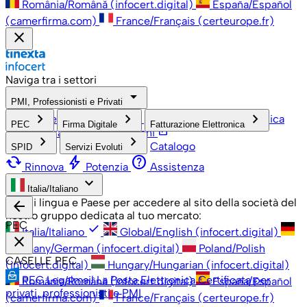
România/Română (infocert.digital)
España/Español
(camerfirma.com)
France/Français (certeurope.fr)
close
Naviga tra i settori
arrow_drop_down
PMI, Professionisti e Privati
check
keyboard_arrow_right
keyboard_arrow_right
keyboard_arrow_right
PMI, Professionisti e Privati
Grandi Aziende
Pubblica
PEC
Firma Digitale
Fatturazione Elettronica
open_in_new
Amministrazione
Associazioni
keyboard_arrow_right
keyboard_arrow_right
Catalogo
SPID
Servizi Evoluti
cached
bolt
help
Rinnova
Potenzia
Assistenza
keyboard_arrow_down
Italia/Italiano
Scegli lingua e Paese per accedere al sito della società del
arrow_back
nostro gruppo dedicata al tuo mercato:
PEC
check
Italia/Italiano
Global/English (infocert.digital)
close
Germany/German (infocert.digital)
Poland/Polish
CASELLE PEC
(infocert.digital)
Hungary/Hungarian (infocert.digital)
PEC Legalmail
La Posta Elettronica Certificata per
România/Română (infocert.digital)
España/Español
privati, professionisti e PMI
(camerfirma.com)
France/Français (certeurope.fr)