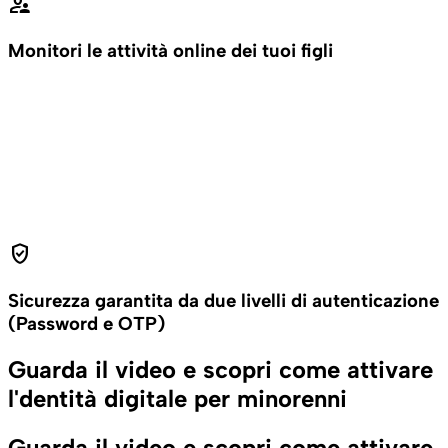
supervisor_account
Monitori le attività online dei tuoi figli
verified_user
Sicurezza garantita da due livelli di autenticazione
(Password e OTP)
Guarda il video e scopri come attivare
l'dentità digitale per minorenni
Guarda il video e scopri come attivare