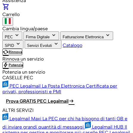
Assistenza
shopping_cart
Carrello
Cambia lingua/paese
keyboard_arrow_down
keyboard_arrow_down
keyboard_arrow_down
PEC
Firma Digitale
Fatturazione Elettronica
keyboard_arrow_down
keyboard_arrow_down
Catalogo
SPID
Servizi Evoluti
cached
Rinnova
Rinnova un servizio
bolt
Potenzia
Potenzia un servizio
CASELLE PEC
PEC Legalmail
La Posta Elettronica Certificata per
privati, professionisti e PMI
arrow_right_alt
Prova GRATIS PEC Legalmail
ALTRI SERVIZI
Legalmail Maxi
La PEC per chi ha bisogno di tanti GB e
di inviare grandi quantità di messaggi
Legalmail HUB
Il
sistema per gestire e monitorare più caselle PEC Legalmail