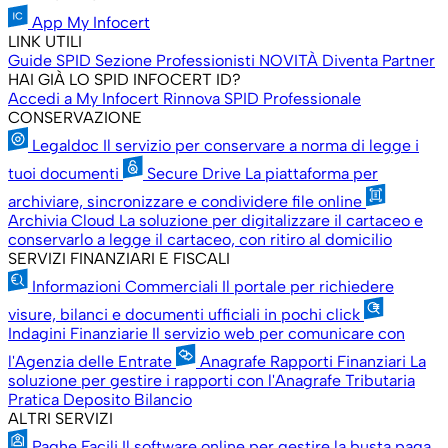
App My Infocert
LINK UTILI
Guide SPID
Sezione Professionisti
NOVITÀ
Diventa Partner
HAI GIÀ LO SPID INFOCERT ID?
Accedi a My Infocert
Rinnova SPID Professionale
CONSERVAZIONE
Legaldoc
Il servizio per conservare a norma di legge i
tuoi documenti
Secure Drive
La piattaforma per
archiviare, sincronizzare e condividere file online
Archivia Cloud
La soluzione per digitalizzare il cartaceo e
conservarlo a legge il cartaceo, con ritiro al domicilio
SERVIZI FINANZIARI E FISCALI
Informazioni Commerciali
Il portale per richiedere
visure, bilanci e documenti ufficiali in pochi click
Indagini Finanziarie
Il servizio web per comunicare con
l'Agenzia delle Entrate
Anagrafe Rapporti Finanziari
La
soluzione per gestire i rapporti con l'Anagrafe Tributaria
Pratica Deposito Bilancio
ALTRI SERVIZI
Paghe Facili
Il software online per gestire la busta paga