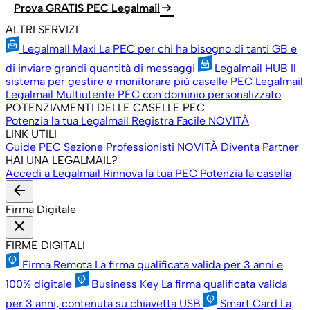
arrow_right_alt
Prova GRATIS PEC Legalmail
ALTRI SERVIZI
Legalmail Maxi
La PEC per chi ha bisogno di tanti GB e
di inviare grandi quantità di messaggi
Legalmail HUB
Il
sistema per gestire e monitorare più caselle PEC Legalmail
Legalmail Multiutente
PEC con dominio personalizzato
POTENZIAMENTI DELLE CASELLE PEC
Potenzia la tua Legalmail
Registra Facile
NOVITÀ
LINK UTILI
Guide PEC
Sezione Professionisti
NOVITÀ
Diventa Partner
HAI UNA LEGALMAIL?
Accedi a Legalmail
Rinnova la tua PEC
Potenzia la casella
arrow_back
Firma Digitale
close
FIRME DIGITALI
Firma Remota
La firma qualificata valida per 3 anni e
100% digitale
Business Key
La firma qualificata valida
per 3 anni, contenuta su chiavetta USB
Smart Card
La