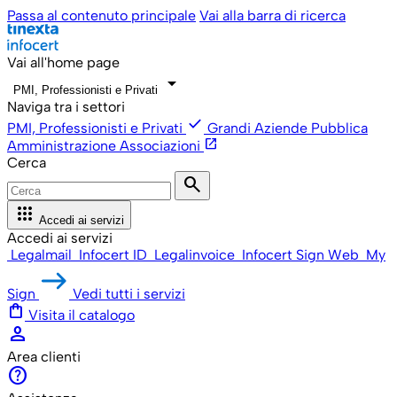
Passa al contenuto principale
Vai alla barra di ricerca
Vai all'home page
arrow_drop_down
PMI, Professionisti e Privati
Naviga tra i settori
check
PMI, Professionisti e Privati
Grandi Aziende
Pubblica
open_in_new
Amministrazione
Associazioni
Cerca
search
apps
Accedi ai servizi
Accedi ai servizi
Legalmail
Infocert ID
Legalinvoice
Infocert Sign Web
My
Sign
Vedi tutti i servizi
shopping_bag
Visita il catalogo
person
Area clienti
help