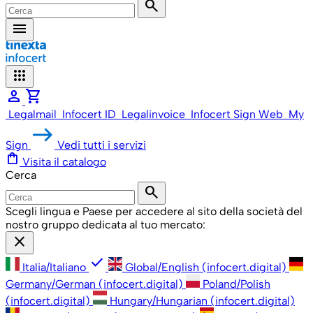
search
menu
apps
person
shopping_cart
Legalmail
Infocert ID
Legalinvoice
Infocert Sign Web
My
Sign
Vedi tutti i servizi
shopping_bag
Visita il catalogo
Cerca
search
Scegli lingua e Paese per accedere al sito della società del
nostro gruppo dedicata al tuo mercato:
close
check
Italia/Italiano
Global/English (infocert.digital)
Germany/German (infocert.digital)
Poland/Polish
(infocert.digital)
Hungary/Hungarian (infocert.digital)