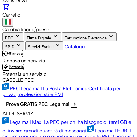
Assistenza
shopping_cart
Carrello
Cambia lingua/paese
keyboard_arrow_down
keyboard_arrow_down
keyboard_arrow_down
PEC
Firma Digitale
Fatturazione Elettronica
keyboard_arrow_down
keyboard_arrow_down
Catalogo
SPID
Servizi Evoluti
cached
Rinnova
Rinnova un servizio
bolt
Potenzia
Potenzia un servizio
CASELLE PEC
PEC Legalmail
La Posta Elettronica Certificata per
privati, professionisti e PMI
arrow_right_alt
Prova GRATIS PEC Legalmail
ALTRI SERVIZI
Legalmail Maxi
La PEC per chi ha bisogno di tanti GB e
di inviare grandi quantità di messaggi
Legalmail HUB
Il
sistema per gestire e monitorare più caselle PEC Legalmail