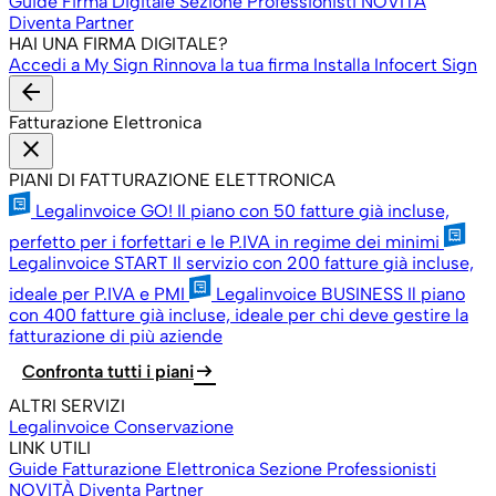
Guide Firma Digitale
Sezione Professionisti
NOVITÀ
Diventa Partner
HAI UNA FIRMA DIGITALE?
Accedi a My Sign
Rinnova la tua firma
Installa Infocert Sign
arrow_back
Fatturazione Elettronica
close
PIANI DI FATTURAZIONE ELETTRONICA
Legalinvoice GO!
Il piano con 50 fatture già incluse,
perfetto per i forfettari e le P.IVA in regime dei minimi
Legalinvoice START
Il servizio con 200 fatture già incluse,
ideale per P.IVA e PMI
Legalinvoice BUSINESS
Il piano
con 400 fatture già incluse, ideale per chi deve gestire la
fatturazione di più aziende
arrow_right_alt
Confronta tutti i piani
ALTRI SERVIZI
Legalinvoice Conservazione
LINK UTILI
Guide Fatturazione Elettronica
Sezione Professionisti
NOVITÀ
Diventa Partner