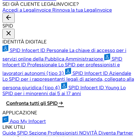
SEI GIÀ CLIENTE LEGALINVOICE?
Accedi a Legalinvoice
Rinnova la tua Legalinvoice
arrow_back
SPID
close
IDENTITÀ DIGITALE
SPID Infocert ID Personale
La chiave di accesso per i
servizi online della Pubblica Amministrazione
SPID
Infocert ID Professionale
Lo SPID per professionisti e
lavoratori autonomi (tipo 3)
SPID Infocert ID Aziendale
Lo SPID per i rappresentanti legali di azienda, collegato alla
persona giuridica (tipo 4)
SPID Infocert ID Young
Lo
SPID per i minorenni dai 5 ai 17 anni
arrow_right_alt
Confronta tutti gli SPID
APPLICAZIONE
App My Infocert
LINK UTILI
Guide SPID
Sezione Professionisti
NOVITÀ
Diventa Partner