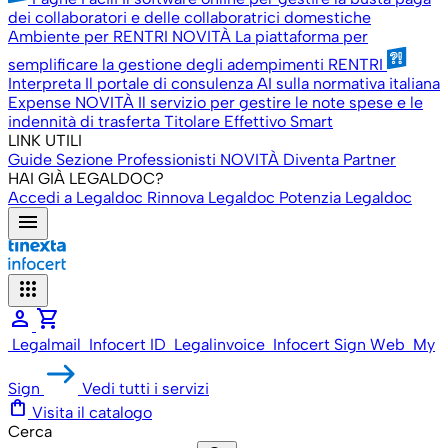
dei collaboratori e delle collaboratrici domestiche
Ambiente per RENTRI
NOVITÀ
La piattaforma per
semplificare la gestione degli adempimenti RENTRI
Interpreta
Il portale di consulenza AI sulla normativa italiana
Expense
NOVITÀ
Il servizio per gestire le note spese e le
indennità di trasferta
Titolare Effettivo Smart
LINK UTILI
Guide
Sezione Professionisti
NOVITÀ
Diventa Partner
HAI GIÀ LEGALDOC?
Accedi a Legaldoc
Rinnova Legaldoc
Potenzia Legaldoc
menu
apps
person
shopping_cart
Legalmail
Infocert ID
Legalinvoice
Infocert Sign Web
My
Sign
Vedi tutti i servizi
shopping_bag
Visita il catalogo
Cerca