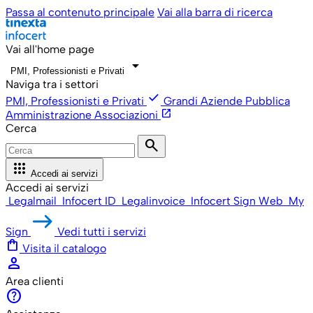
Passa al contenuto principale
Vai alla barra di ricerca
Vai all'home page
arrow_drop_down
PMI, Professionisti e Privati
Naviga tra i settori
check
PMI, Professionisti e Privati
Grandi Aziende
Pubblica
open_in_new
Amministrazione
Associazioni
Cerca
search
apps
Accedi ai servizi
Accedi ai servizi
Legalmail
Infocert ID
Legalinvoice
Infocert Sign Web
My
Sign
Vedi tutti i servizi
shopping_bag
Visita il catalogo
person
Area clienti
help