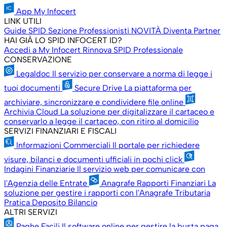
App My Infocert
LINK UTILI
Guide SPID
Sezione Professionisti
NOVITÀ
Diventa Partner
HAI GIÀ LO SPID INFOCERT ID?
Accedi a My Infocert
Rinnova SPID Professionale
CONSERVAZIONE
Legaldoc
Il servizio per conservare a norma di legge i
tuoi documenti
Secure Drive
La piattaforma per
archiviare, sincronizzare e condividere file online
Archivia Cloud
La soluzione per digitalizzare il cartaceo e
conservarlo a legge il cartaceo, con ritiro al domicilio
SERVIZI FINANZIARI E FISCALI
Informazioni Commerciali
Il portale per richiedere
visure, bilanci e documenti ufficiali in pochi click
Indagini Finanziarie
Il servizio web per comunicare con
l'Agenzia delle Entrate
Anagrafe Rapporti Finanziari
La
soluzione per gestire i rapporti con l'Anagrafe Tributaria
Pratica Deposito Bilancio
ALTRI SERVIZI
Paghe Facili
Il software online per gestire la busta paga