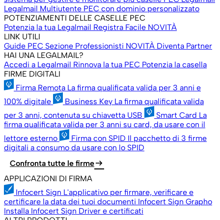
Legalmail Multiutente
PEC con dominio personalizzato
POTENZIAMENTI DELLE CASELLE PEC
Potenzia la tua Legalmail
Registra Facile
NOVITÀ
LINK UTILI
Guide PEC
Sezione Professionisti
NOVITÀ
Diventa Partner
HAI UNA LEGALMAIL?
Accedi a Legalmail
Rinnova la tua PEC
Potenzia la casella
FIRME DIGITALI
Firma Remota
La firma qualificata valida per 3 anni e
100% digitale
Business Key
La firma qualificata valida
per 3 anni, contenuta su chiavetta USB
Smart Card
La
firma qualificata valida per 3 anni su card, da usare con il
lettore esterno
Firma con SPID
Il pacchetto di 3 firme
digitali a consumo da usare con lo SPID
arrow_right_alt
Confronta tutte le firme
APPLICAZIONI DI FIRMA
Infocert Sign
L'applicativo per firmare, verificare e
certificare la data dei tuoi documenti
Infocert Sign Grapho
Installa Infocert Sign
Driver e certificati