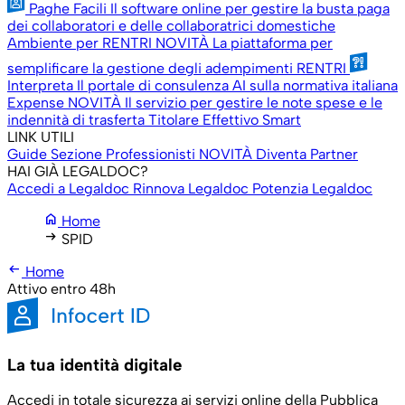
Paghe Facili
Il software online per gestire la busta paga
dei collaboratori e delle collaboratrici domestiche
Ambiente per RENTRI
NOVITÀ
La piattaforma per
semplificare la gestione degli adempimenti RENTRI
Interpreta
Il portale di consulenza AI sulla normativa italiana
Expense
NOVITÀ
Il servizio per gestire le note spese e le
indennità di trasferta
Titolare Effettivo Smart
LINK UTILI
Guide
Sezione Professionisti
NOVITÀ
Diventa Partner
HAI GIÀ LEGALDOC?
Accedi a Legaldoc
Rinnova Legaldoc
Potenzia Legaldoc
home
Home
arrow_right_alt
SPID
arrow_left_alt
Home
Attivo entro 48h
La tua identità digitale
Accedi in totale sicurezza ai servizi online della Pubblica