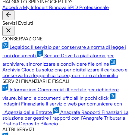
HAI GIÀ LO SPID INFOCERT ID?
Accedi a My Infocert
Rinnova SPID Professionale
arrow_back
Servizi Evoluti
close
CONSERVAZIONE
Legaldoc
Il servizio per conservare a norma di legge i
tuoi documenti
Secure Drive
La piattaforma per
archiviare, sincronizzare e condividere file online
Archivia Cloud
La soluzione per digitalizzare il cartaceo e
conservarlo a legge il cartaceo, con ritiro al domicilio
SERVIZI FINANZIARI E FISCALI
Informazioni Commerciali
Il portale per richiedere
visure, bilanci e documenti ufficiali in pochi click
Indagini Finanziarie
Il servizio web per comunicare con
l'Agenzia delle Entrate
Anagrafe Rapporti Finanziari
La
soluzione per gestire i rapporti con l'Anagrafe Tributaria
Pratica Deposito Bilancio
ALTRI SERVIZI