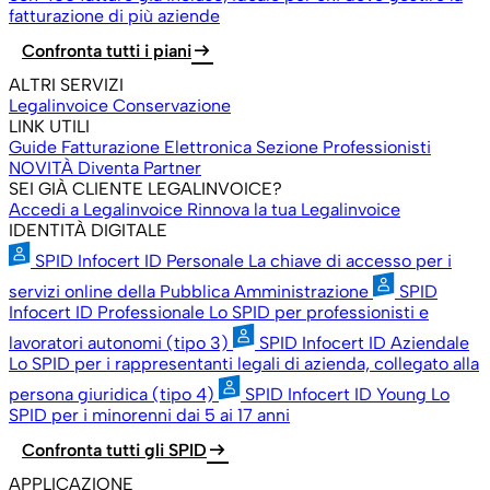
fatturazione di più aziende
arrow_right_alt
Confronta tutti i piani
ALTRI SERVIZI
Legalinvoice Conservazione
LINK UTILI
Guide Fatturazione Elettronica
Sezione Professionisti
NOVITÀ
Diventa Partner
SEI GIÀ CLIENTE LEGALINVOICE?
Accedi a Legalinvoice
Rinnova la tua Legalinvoice
IDENTITÀ DIGITALE
SPID Infocert ID Personale
La chiave di accesso per i
servizi online della Pubblica Amministrazione
SPID
Infocert ID Professionale
Lo SPID per professionisti e
lavoratori autonomi (tipo 3)
SPID Infocert ID Aziendale
Lo SPID per i rappresentanti legali di azienda, collegato alla
persona giuridica (tipo 4)
SPID Infocert ID Young
Lo
SPID per i minorenni dai 5 ai 17 anni
arrow_right_alt
Confronta tutti gli SPID
APPLICAZIONE