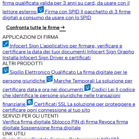
firma qualificata valida per 3 anni su card, da usare con il
lettore esterno
Firma con SPID
Il pacchetto di 3 firme
digitali a consumo da usare con lo SPID
arrow_right_alt
Confronta tutte le firme
APPLICAZIONI DI FIRMA
Infocert Sign
L'applicativo per firmare, verificare e
certificare la data dei tuoi documenti
Infocert Sign Grapho
Installa Infocert Sign
Driver e certificati
ALTRI PRODOTTI
Sigillo Elettronico Qualificato
La firma digitale per le
persone giuridiche
Marche Temporali
La soluzione per
certificare data e ora nei documenti
Codici Lei
Il codice
che identifica le persone giuridiche nelle transazioni
finanziarie
Certificati SSL
La soluzione per proteggere e
certificare ogni connessione al tuo sito
SERVIZI PER GLI UTENTI
Verifica firma digitale
Sblocco PIN di firma
Revoca firma
digitale
Sospensione firma digitale
LINK UTILI