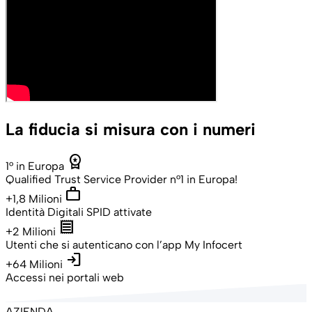
La fiducia si misura con i numeri
workspace_premium
1° in Europa
Qualified Trust Service Provider n°1 in Europa!
work
+1,8 Milioni
Identità Digitali SPID attivate
receipt
+2 Milioni
Utenti che si autenticano con l’app My Infocert
login
+64 Milioni
Accessi nei portali web
AZIENDA