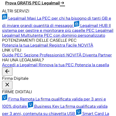
arrow_right_alt
Prova GRATIS PEC Legalmail
ALTRI SERVIZI
Legalmail Maxi
La PEC per chi ha bisogno di tanti GB e
di inviare grandi quantità di messaggi
Legalmail HUB
Il
sistema per gestire e monitorare più caselle PEC Legalmail
Legalmail Multiutente
PEC con dominio personalizzato
POTENZIAMENTI DELLE CASELLE PEC
Potenzia la tua Legalmail
Registra Facile
NOVITÀ
LINK UTILI
Guide PEC
Sezione Professionisti
NOVITÀ
Diventa Partner
HAI UNA LEGALMAIL?
Accedi a Legalmail
Rinnova la tua PEC
Potenzia la casella
arrow_back
Firma Digitale
close
FIRME DIGITALI
Firma Remota
La firma qualificata valida per 3 anni e
100% digitale
Business Key
La firma qualificata valida
per 3 anni, contenuta su chiavetta USB
Smart Card
La