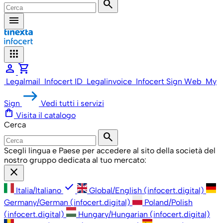
search
menu
apps
person
shopping_cart
Legalmail
Infocert ID
Legalinvoice
Infocert Sign Web
My
Sign
Vedi tutti i servizi
shopping_bag
Visita il catalogo
Cerca
search
Scegli lingua e Paese per accedere al sito della società del
nostro gruppo dedicata al tuo mercato:
close
check
Italia/Italiano
Global/English (infocert.digital)
Germany/German (infocert.digital)
Poland/Polish
(infocert.digital)
Hungary/Hungarian (infocert.digital)