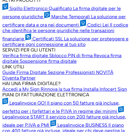
ALTRI PRODOTTI
Sigillo Elettronico Qualificato
La firma digitale per le
persone giuridiche
Marche Temporali
La soluzione per
certificare data e ora nei documenti
Codici Lei
Il codice
che identifica le persone giuridiche nelle transazioni
finanziarie
Certificati SSL
La soluzione per proteggere e
certificare ogni connessione al tuo sito
SERVIZI PER GLI UTENTI
Verifica firma digitale
Sblocco PIN di firma
Revoca firma
digitale
Sospensione firma digitale
LINK UTILI
Guide Firma Digitale
Sezione Professionisti
NOVITÀ
Diventa Partner
HAI UNA FIRMA DIGITALE?
Accedi a My Sign
Rinnova la tua firma
Installa Infocert Sign
PIANI DI FATTURAZIONE ELETTRONICA
Legalinvoice GO!
Il piano con 50 fatture già incluse,
perfetto per i forfettari e le P.IVA in regime dei minimi
Legalinvoice START
Il servizio con 200 fatture già incluse,
ideale per P.IVA e PMI
Legalinvoice BUSINESS
Il piano
con 400 fatture già incluse, ideale per chi deve gestire la