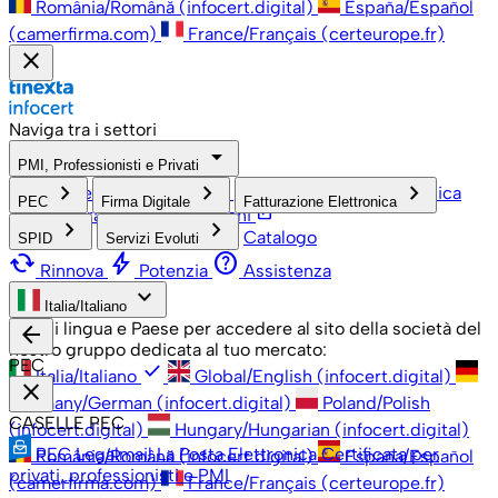
România/Română (infocert.digital)
España/Español
(camerfirma.com)
France/Français (certeurope.fr)
close
Naviga tra i settori
arrow_drop_down
PMI, Professionisti e Privati
check
keyboard_arrow_right
keyboard_arrow_right
keyboard_arrow_right
PMI, Professionisti e Privati
Grandi Aziende
Pubblica
PEC
Firma Digitale
Fatturazione Elettronica
open_in_new
Amministrazione
Associazioni
keyboard_arrow_right
keyboard_arrow_right
Catalogo
SPID
Servizi Evoluti
cached
bolt
help
Rinnova
Potenzia
Assistenza
keyboard_arrow_down
Italia/Italiano
Scegli lingua e Paese per accedere al sito della società del
arrow_back
nostro gruppo dedicata al tuo mercato:
PEC
check
Italia/Italiano
Global/English (infocert.digital)
close
Germany/German (infocert.digital)
Poland/Polish
CASELLE PEC
(infocert.digital)
Hungary/Hungarian (infocert.digital)
PEC Legalmail
La Posta Elettronica Certificata per
România/Română (infocert.digital)
España/Español
privati, professionisti e PMI
(camerfirma.com)
France/Français (certeurope.fr)