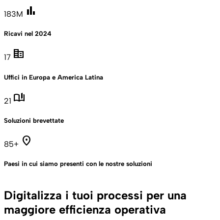
bar_chart
183M
Ricavi nel 2024
corporate_fare
17
Uffici in Europa e America Latina
book_ribbon
21
Soluzioni brevettate
location_on
85+
Paesi in cui siamo presenti con le nostre soluzioni
Digitalizza i tuoi processi per una
maggiore efficienza operativa