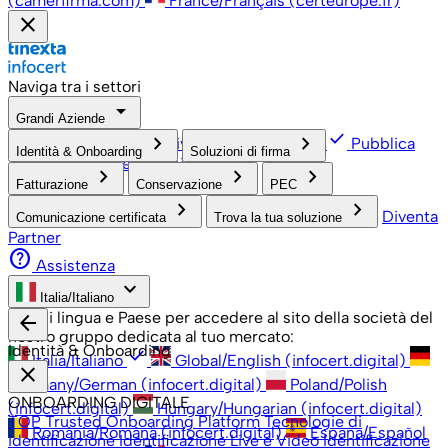
(camerfirma.com)
France/Français (certeurope.fr)
close
Naviga tra i settori
arrow_drop_down
Grandi Aziende
check
keyboard_arrow_right
keyboard_arrow_right
PMI, Professionisti e Privati
Grandi Aziende
Pubblica
Identità & Onboarding
Soluzioni di firma
open_in_new
Amministrazione
Associazioni
keyboard_arrow_right
keyboard_arrow_right
keyboard_arrow_right
Fatturazione
Conservazione
PEC
keyboard_arrow_right
keyboard_arrow_right
Diventa
Comunicazione certificata
Trova la tua soluzione
Partner
help
Assistenza
keyboard_arrow_down
Italia/Italiano
Scegli lingua e Paese per accedere al sito della società del
arrow_back
nostro gruppo dedicata al tuo mercato:
Identità & Onboarding
check
Italia/Italiano
Global/English (infocert.digital)
close
Germany/German (infocert.digital)
Poland/Polish
ONBOARDING DIGITALE
(infocert.digital)
Hungary/Hungarian (infocert.digital)
TOP Trusted Onboarding Platform
Tecnologie di
România/Română (infocert.digital)
España/Español
identificazione
Identificazione Live e Video
Identificazione