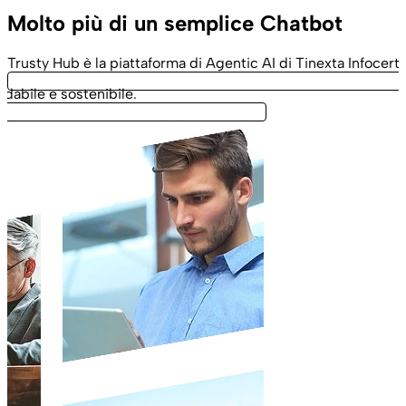
Molto più di un semplice Chatbot
Trusty Hub è la piattaforma di Agentic AI di Tinexta Infocert
idabile e sostenibile.
T
f