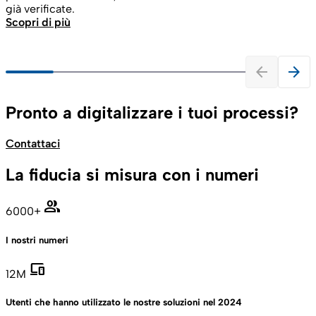
già verificate.
Scopri di più
arrow_back
arrow_forward
Pronto a digitalizzare i tuoi processi?
Contattaci
La fiducia si misura con i numeri
group
6000+
I nostri numeri
devices
12M
Utenti che hanno utilizzato le nostre soluzioni nel 2024