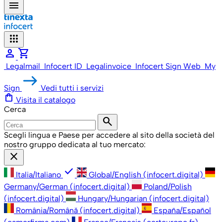
menu
apps
person
shopping_cart
Legalmail
Infocert ID
Legalinvoice
Infocert Sign Web
My
Sign
Vedi tutti i servizi
shopping_bag
Visita il catalogo
Cerca
search
Scegli lingua e Paese per accedere al sito della società del
nostro gruppo dedicata al tuo mercato:
close
check
Italia/Italiano
Global/English (infocert.digital)
Germany/German (infocert.digital)
Poland/Polish
(infocert.digital)
Hungary/Hungarian (infocert.digital)
România/Română (infocert.digital)
España/Español