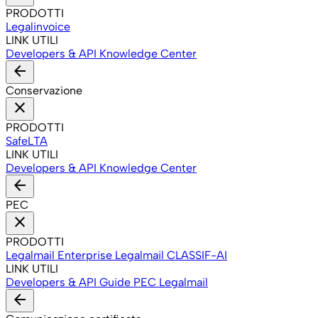
PRODOTTI
Legalinvoice
LINK UTILI
Developers & API
Knowledge Center
arrow_back
Conservazione
close
PRODOTTI
SafeLTA
LINK UTILI
Developers & API
Knowledge Center
arrow_back
PEC
close
PRODOTTI
Legalmail Enterprise
Legalmail CLASSIF-AI
LINK UTILI
Developers & API
Guide PEC Legalmail
arrow_back