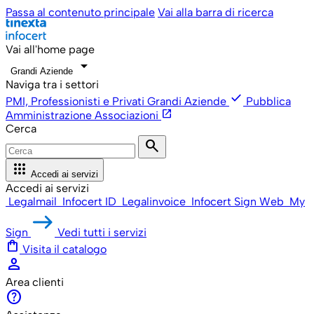
Passa al contenuto principale
Vai alla barra di ricerca
Vai all'home page
arrow_drop_down
Grandi Aziende
Naviga tra i settori
check
PMI, Professionisti e Privati
Grandi Aziende
Pubblica
open_in_new
Amministrazione
Associazioni
Cerca
search
apps
Accedi ai servizi
Accedi ai servizi
Legalmail
Infocert ID
Legalinvoice
Infocert Sign Web
My
Sign
Vedi tutti i servizi
shopping_bag
Visita il catalogo
person
Area clienti
help