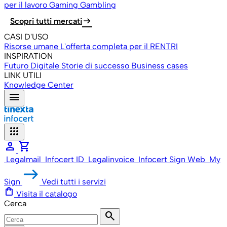
per il lavoro
Gaming Gambling
arrow_right_alt
Scopri tutti mercati
CASI D'USO
Risorse umane
L'offerta completa per il RENTRI
INSPIRATION
Futuro Digitale
Storie di successo
Business cases
LINK UTILI
Knowledge Center
menu
apps
person
shopping_cart
Legalmail
Infocert ID
Legalinvoice
Infocert Sign Web
My
Sign
Vedi tutti i servizi
shopping_bag
Visita il catalogo
Cerca
search