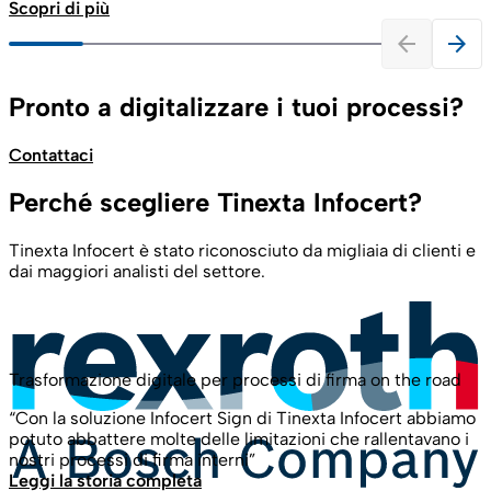
Scopri di più
arrow_back
arrow_forward
Pronto a digitalizzare i tuoi processi?
Contattaci
Perché scegliere Tinexta Infocert?
Tinexta Infocert è stato riconosciuto da migliaia di clienti e
dai maggiori analisti del settore.
Trasformazione digitale per processi di firma on the road
“Con la soluzione Infocert Sign di Tinexta Infocert abbiamo
potuto abbattere molte delle limitazioni che rallentavano i
nostri processi di firma interni”
Leggi la storia completa