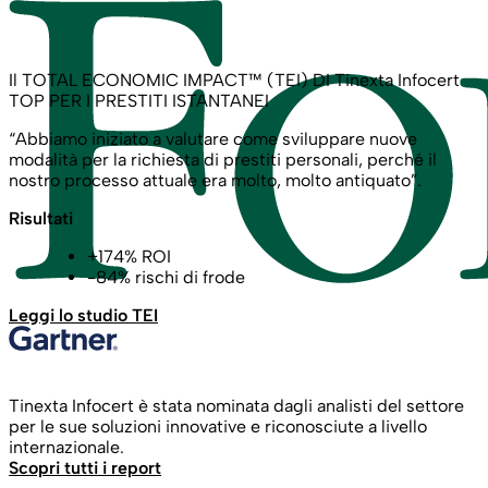
Il TOTAL ECONOMIC IMPACT™ (TEI) DI Tinexta Infocert
TOP PER I PRESTITI ISTANTANEI
“Abbiamo iniziato a valutare come sviluppare nuove
modalità per la richiesta di prestiti personali, perché il
nostro processo attuale era molto, molto antiquato”.
Risultati
+174% ROI
-84% rischi di frode
Leggi lo studio TEI
Tinexta Infocert
è stata nominata dagli analisti del settore
per le sue soluzioni innovative e riconosciute a livello
internazionale.
Scopri tutti i report