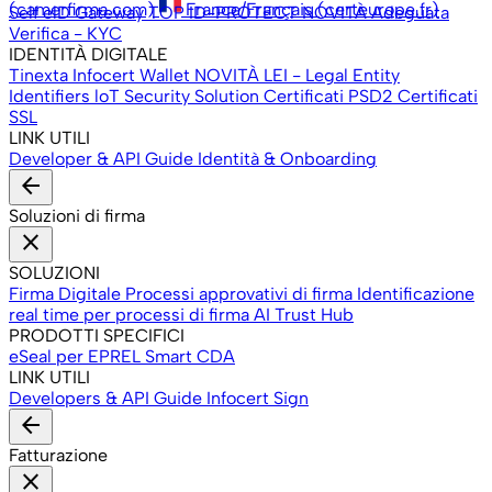
(camerfirma.com)
France/Français (certeurope.fr)
Self
elD Gateway
TOP ID-PROTECT
NOVITÀ
Adeguata
Verifica - KYC
IDENTITÀ DIGITALE
Tinexta Infocert Wallet
NOVITÀ
LEI - Legal Entity
Identifiers
loT Security Solution
Certificati PSD2
Certificati
SSL
LINK UTILI
Developer & API
Guide Identità & Onboarding
arrow_back
Soluzioni di firma
close
SOLUZIONI
Firma Digitale
Processi approvativi di firma
Identificazione
real time per processi di firma
AI Trust Hub
PRODOTTI SPECIFICI
eSeal per EPREL
Smart CDA
LINK UTILI
Developers & API
Guide Infocert Sign
arrow_back
Fatturazione
close