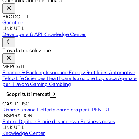
Comunicazione certificata
close
PRODOTTI
Gonotice
LINK UTILI
Developers & API
Knowledge Center
arrow_back
Trova la tua soluzione
close
MERCATI
Finance & Banking
Insurance
Energy & utilities
Automotive
Telco
Life Sciences
Healthcare
Istruzione
Logistica
Agenzie
per il lavoro
Gaming Gambling
arrow_right_alt
Scopri tutti mercati
CASI D'USO
Risorse umane
L'offerta completa per il RENTRI
INSPIRATION
Futuro Digitale
Storie di successo
Business cases
LINK UTILI
Knowledge Center