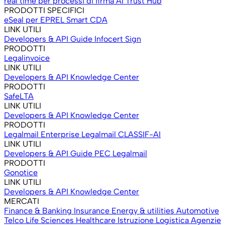
real time per processi di firma
AI Trust Hub
PRODOTTI SPECIFICI
eSeal per EPREL
Smart CDA
LINK UTILI
Developers & API
Guide Infocert Sign
PRODOTTI
Legalinvoice
LINK UTILI
Developers & API
Knowledge Center
PRODOTTI
SafeLTA
LINK UTILI
Developers & API
Knowledge Center
PRODOTTI
Legalmail Enterprise
Legalmail CLASSIF-AI
LINK UTILI
Developers & API
Guide PEC Legalmail
PRODOTTI
Gonotice
LINK UTILI
Developers & API
Knowledge Center
MERCATI
Finance & Banking
Insurance
Energy & utilities
Automotive
Telco
Life Sciences
Healthcare
Istruzione
Logistica
Agenzie