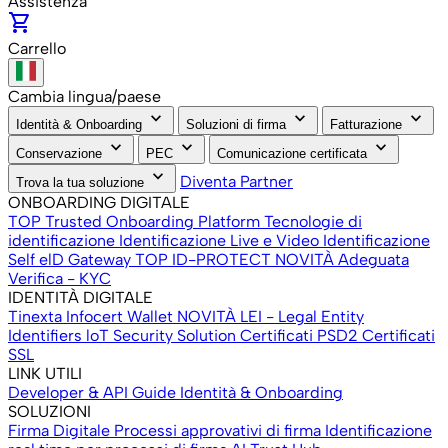
Assistenza
shopping_cart
Carrello
Cambia lingua/paese
keyboard_arrow_down
keyboard_arrow_down
keyboard_arrow_down
Identità & Onboarding
Soluzioni di firma
Fatturazione
keyboard_arrow_down
keyboard_arrow_down
keyboard_arrow_down
Conservazione
PEC
Comunicazione certificata
keyboard_arrow_down
Diventa Partner
Trova la tua soluzione
ONBOARDING DIGITALE
TOP Trusted Onboarding Platform
Tecnologie di
identificazione
Identificazione Live e Video
Identificazione
Self
elD Gateway
TOP ID-PROTECT
NOVITÀ
Adeguata
Verifica - KYC
IDENTITÀ DIGITALE
Tinexta Infocert Wallet
NOVITÀ
LEI - Legal Entity
Identifiers
loT Security Solution
Certificati PSD2
Certificati
SSL
LINK UTILI
Developer & API
Guide Identità & Onboarding
SOLUZIONI
Firma Digitale
Processi approvativi di firma
Identificazione