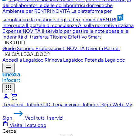
dei collaboratori e delle collaboratrici domestiche
Ambiente per RENTRI
NOVITÀ
La piattaforma per
semplificare la gestione degli adempimenti RENTRI
Interpreta
Il portale di consulenza AI sulla normativa italiana
Expense
NOVITÀ
Il servizio per gestire le note spese e le
indennità di trasferta
Titolare Effettivo Smart
LINK UTILI
Guide
Sezione Professionisti
NOVITÀ
Diventa Partner
HAI GIÀ LEGALDOC?
Accedi a Legaldoc
Rinnova Legaldoc
Potenzia Legaldoc
menu
apps
person
shopping_cart
Legalmail
Infocert ID
Legalinvoice
Infocert Sign Web
My
Sign
Vedi tutti i servizi
shopping_bag
Visita il catalogo
Cerca