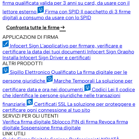
firma qualificata valida per 3 anni su card, da usare con il
lettore esterno
Firma con SPID
Il pacchetto di 3 firme
digitali a consumo da usare con lo SPID
arrow_right_alt
Confronta tutte le firme
APPLICAZIONI DI FIRMA
Infocert Sign
L'applicativo per firmare, verificare e
certificare la data dei tuoi documenti
Infocert Sign Grapho
Installa Infocert Sign
Driver e certificati
ALTRI PRODOTTI
Sigillo Elettronico Qualificato
La firma digitale per le
persone giuridiche
Marche Temporali
La soluzione per
certificare data e ora nei documenti
Codici Lei
Il codice
che identifica le persone giuridiche nelle transazioni
finanziarie
Certificati SSL
La soluzione per proteggere e
certificare ogni connessione al tuo sito
SERVIZI PER GLI UTENTI
Verifica firma digitale
Sblocco PIN di firma
Revoca firma
digitale
Sospensione firma digitale
LINK UTILI