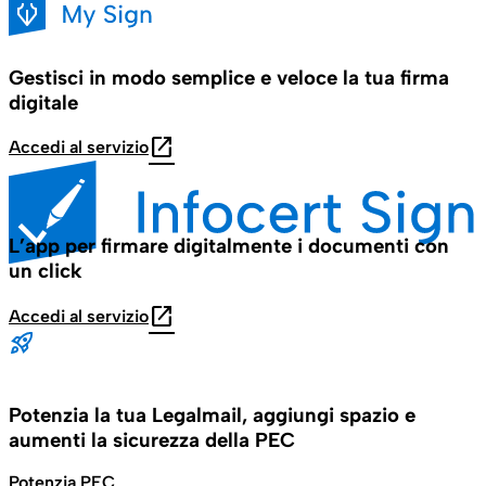
Gestisci in modo semplice e veloce la tua firma
digitale
open_in_new
Accedi al servizio
L’app per firmare digitalmente i documenti con
un click
open_in_new
Accedi al servizio
Potenzia la tua Legalmail, aggiungi spazio e
aumenti la sicurezza della PEC
Potenzia PEC