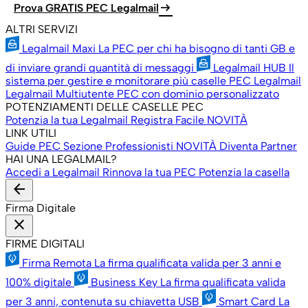
arrow_right_alt
Prova GRATIS PEC Legalmail
ALTRI SERVIZI
Legalmail Maxi
La PEC per chi ha bisogno di tanti GB e
di inviare grandi quantità di messaggi
Legalmail HUB
Il
sistema per gestire e monitorare più caselle PEC Legalmail
Legalmail Multiutente
PEC con dominio personalizzato
POTENZIAMENTI DELLE CASELLE PEC
Potenzia la tua Legalmail
Registra Facile
NOVITÀ
LINK UTILI
Guide PEC
Sezione Professionisti
NOVITÀ
Diventa Partner
HAI UNA LEGALMAIL?
Accedi a Legalmail
Rinnova la tua PEC
Potenzia la casella
arrow_back
Firma Digitale
close
FIRME DIGITALI
Firma Remota
La firma qualificata valida per 3 anni e
100% digitale
Business Key
La firma qualificata valida
per 3 anni, contenuta su chiavetta USB
Smart Card
La