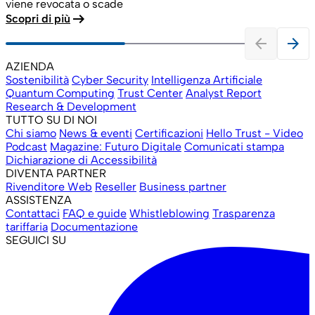
viene revocata o scade
arrow_right_alt
Scopri di più
arrow_back
arrow_forward
AZIENDA
Sostenibilità
Cyber Security
Intelligenza Artificiale
Quantum Computing
Trust Center
Analyst Report
Research & Development
TUTTO SU DI NOI
Chi siamo
News & eventi
Certificazioni
Hello Trust - Video
Podcast
Magazine: Futuro Digitale
Comunicati stampa
Dichiarazione di Accessibilità
DIVENTA PARTNER
Rivenditore Web
Reseller
Business partner
ASSISTENZA
Contattaci
FAQ e guide
Whistleblowing
Trasparenza
tariffaria
Documentazione
SEGUICI SU