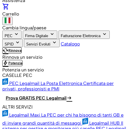
Assistenza
shopping_cart
Carrello
Cambia lingua/paese
keyboard_arrow_down
keyboard_arrow_down
keyboard_arrow_down
PEC
Firma Digitale
Fatturazione Elettronica
keyboard_arrow_down
keyboard_arrow_down
Catalogo
SPID
Servizi Evoluti
cached
Rinnova
Rinnova un servizio
bolt
Potenzia
Potenzia un servizio
CASELLE PEC
PEC Legalmail
La Posta Elettronica Certificata per
privati, professionisti e PMI
arrow_right_alt
Prova GRATIS PEC Legalmail
ALTRI SERVIZI
Legalmail Maxi
La PEC per chi ha bisogno di tanti GB e
di inviare grandi quantità di messaggi
Legalmail HUB
Il
sistema per gestire e monitorare più caselle PEC Legalmail