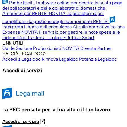
Paghe Facili
Il software online per gestire la busta paga
dei collaboratori e delle collaboratrici domestiche
Ambiente per RENTRI
NOVITÀ
La piattaforma per
semplificare la gestione degli adempimenti RENTRI
Interpreta
Il portale di consulenza AI sulla normativa italiana
Expense
NOVITÀ
Il servizio per gestire le note spese e le
indennità di trasferta
Titolare Effettivo Smart
LINK UTILI
Guide
Sezione Professionisti
NOVITÀ
Diventa Partner
HAI GIÀ LEGALDOC?
Accedi a Legaldoc
Rinnova Legaldoc
Potenzia Legaldoc
Accedi ai servizi
La PEC pensata per la tua vita e il tuo lavoro
open_in_new
Accedi al servizio