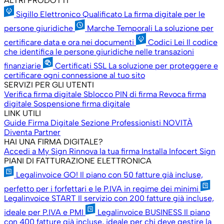
ALTRI PRODOTTI
Sigillo Elettronico Qualificato
La firma digitale per le
persone giuridiche
Marche Temporali
La soluzione per
certificare data e ora nei documenti
Codici Lei
Il codice
che identifica le persone giuridiche nelle transazioni
finanziarie
Certificati SSL
La soluzione per proteggere e
certificare ogni connessione al tuo sito
SERVIZI PER GLI UTENTI
Verifica firma digitale
Sblocco PIN di firma
Revoca firma
digitale
Sospensione firma digitale
LINK UTILI
Guide Firma Digitale
Sezione Professionisti
NOVITÀ
Diventa Partner
HAI UNA FIRMA DIGITALE?
Accedi a My Sign
Rinnova la tua firma
Installa Infocert Sign
PIANI DI FATTURAZIONE ELETTRONICA
Legalinvoice GO!
Il piano con 50 fatture già incluse,
perfetto per i forfettari e le P.IVA in regime dei minimi
Legalinvoice START
Il servizio con 200 fatture già incluse,
ideale per P.IVA e PMI
Legalinvoice BUSINESS
Il piano
con 400 fatture già incluse, ideale per chi deve gestire la