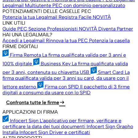
Legalmail Multiutente
PEC con dominio personalizzato
POTENZIAMENTI DELLE CASELLE PEC
Potenzia la tua Legalmail
Registra Facile
NOVITÀ
LINK UTILI
Guide PEC
Sezione Professionisti
NOVITÀ
Diventa Partner
HAI UNA LEGALMAIL?
Accedi a Legalmail
Rinnova la tua PEC
Potenzia la casella
FIRME DIGITALI
Firma Remota
La firma qualificata valida per 3 anni e
100% digitale
Business Key
La firma qualificata valida
per 3 anni, contenuta su chiavetta USB
Smart Card
La
firma qualificata valida per 3 anni su card, da usare con il
lettore esterno
Firma con SPID
Il pacchetto di 3 firme
digitali a consumo da usare con lo SPID
arrow_right_alt
Confronta tutte le firme
APPLICAZIONI DI FIRMA
Infocert Sign
L'applicativo per firmare, verificare e
certificare la data dei tuoi documenti
Infocert Sign Grapho
Installa Infocert Sign
Driver e certificati