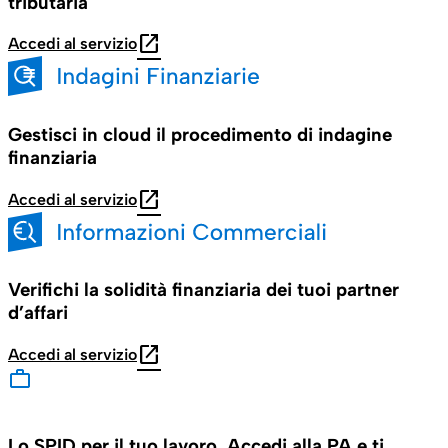
tributaria
open_in_new
Accedi al servizio
Gestisci in cloud il procedimento di indagine
finanziaria
open_in_new
Accedi al servizio
Verifichi la solidità finanziaria dei tuoi partner
d’affari
open_in_new
Accedi al servizio
Lo SPID per il tuo lavoro. Accedi alla PA e ti