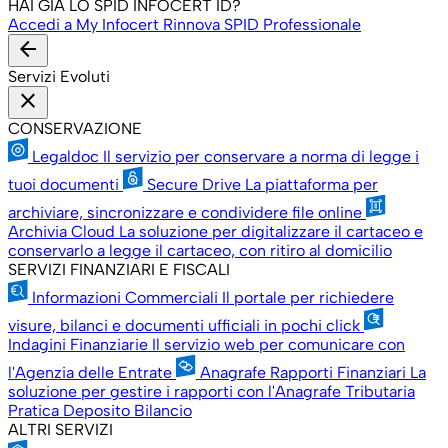
HAI GIÀ LO SPID INFOCERT ID?
Accedi a My Infocert
Rinnova SPID Professionale
arrow_back
Servizi Evoluti
close
CONSERVAZIONE
Legaldoc
Il servizio per conservare a norma di legge i
tuoi documenti
Secure Drive
La piattaforma per
archiviare, sincronizzare e condividere file online
Archivia Cloud
La soluzione per digitalizzare il cartaceo e
conservarlo a legge il cartaceo, con ritiro al domicilio
SERVIZI FINANZIARI E FISCALI
Informazioni Commerciali
Il portale per richiedere
visure, bilanci e documenti ufficiali in pochi click
Indagini Finanziarie
Il servizio web per comunicare con
l'Agenzia delle Entrate
Anagrafe Rapporti Finanziari
La
soluzione per gestire i rapporti con l'Anagrafe Tributaria
Pratica Deposito Bilancio
ALTRI SERVIZI