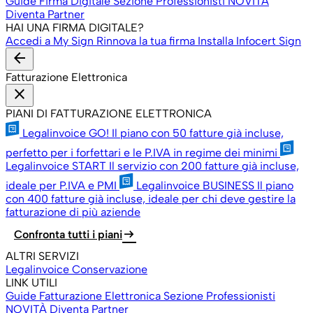
Guide Firma Digitale
Sezione Professionisti
NOVITÀ
Diventa Partner
HAI UNA FIRMA DIGITALE?
Accedi a My Sign
Rinnova la tua firma
Installa Infocert Sign
arrow_back
Fatturazione Elettronica
close
PIANI DI FATTURAZIONE ELETTRONICA
Legalinvoice GO!
Il piano con 50 fatture già incluse,
perfetto per i forfettari e le P.IVA in regime dei minimi
Legalinvoice START
Il servizio con 200 fatture già incluse,
ideale per P.IVA e PMI
Legalinvoice BUSINESS
Il piano
con 400 fatture già incluse, ideale per chi deve gestire la
fatturazione di più aziende
arrow_right_alt
Confronta tutti i piani
ALTRI SERVIZI
Legalinvoice Conservazione
LINK UTILI
Guide Fatturazione Elettronica
Sezione Professionisti
NOVITÀ
Diventa Partner