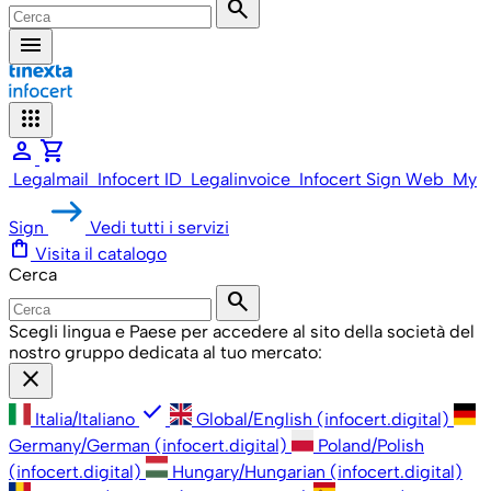
search
menu
apps
person
shopping_cart
Legalmail
Infocert ID
Legalinvoice
Infocert Sign Web
My
Sign
Vedi tutti i servizi
shopping_bag
Visita il catalogo
Cerca
search
Scegli lingua e Paese per accedere al sito della società del
nostro gruppo dedicata al tuo mercato:
close
check
Italia/Italiano
Global/English (infocert.digital)
Germany/German (infocert.digital)
Poland/Polish
(infocert.digital)
Hungary/Hungarian (infocert.digital)