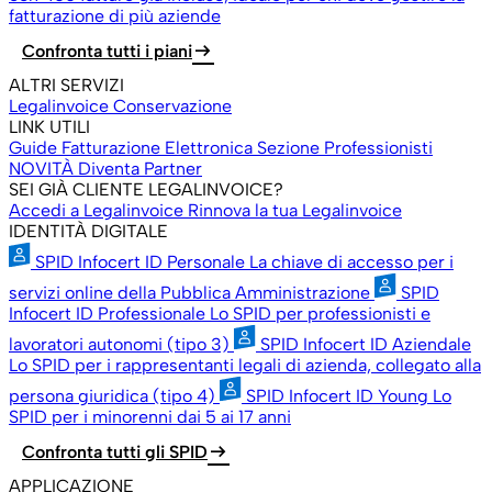
fatturazione di più aziende
arrow_right_alt
Confronta tutti i piani
ALTRI SERVIZI
Legalinvoice Conservazione
LINK UTILI
Guide Fatturazione Elettronica
Sezione Professionisti
NOVITÀ
Diventa Partner
SEI GIÀ CLIENTE LEGALINVOICE?
Accedi a Legalinvoice
Rinnova la tua Legalinvoice
IDENTITÀ DIGITALE
SPID Infocert ID Personale
La chiave di accesso per i
servizi online della Pubblica Amministrazione
SPID
Infocert ID Professionale
Lo SPID per professionisti e
lavoratori autonomi (tipo 3)
SPID Infocert ID Aziendale
Lo SPID per i rappresentanti legali di azienda, collegato alla
persona giuridica (tipo 4)
SPID Infocert ID Young
Lo
SPID per i minorenni dai 5 ai 17 anni
arrow_right_alt
Confronta tutti gli SPID
APPLICAZIONE