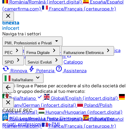
România/Română (infocert.digital)
España/Español
(camerfirma.com)
France/Français (certeurope.fr)
close
Naviga tra i settori
arrow_drop_down
PMI, Professionisti e Privati
check
keyboard_arrow_right
keyboard_arrow_right
keyboard_arrow_right
PMI, Professionisti e Privati
Grandi Aziende
Pubblica
PEC
Firma Digitale
Fatturazione Elettronica
open_in_new
Amministrazione
Associazioni
keyboard_arrow_right
keyboard_arrow_right
Catalogo
SPID
Servizi Evoluti
cached
bolt
help
Rinnova
Potenzia
Assistenza
keyboard_arrow_down
Italia/Italiano
Scegli lingua e Paese per accedere al sito della società del
arrow_back
nostro gruppo dedicata al tuo mercato:
PEC
check
Italia/Italiano
Global/English (infocert.digital)
close
Germany/German (infocert.digital)
Poland/Polish
CASELLE PEC
(infocert.digital)
Hungary/Hungarian (infocert.digital)
PEC Legalmail
La Posta Elettronica Certificata per
România/Română (infocert.digital)
España/Español
privati, professionisti e PMI
(camerfirma.com)
France/Français (certeurope.fr)