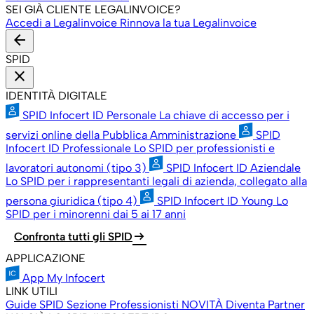
SEI GIÀ CLIENTE LEGALINVOICE?
Accedi a Legalinvoice
Rinnova la tua Legalinvoice
arrow_back
SPID
close
IDENTITÀ DIGITALE
SPID Infocert ID Personale
La chiave di accesso per i
servizi online della Pubblica Amministrazione
SPID
Infocert ID Professionale
Lo SPID per professionisti e
lavoratori autonomi (tipo 3)
SPID Infocert ID Aziendale
Lo SPID per i rappresentanti legali di azienda, collegato alla
persona giuridica (tipo 4)
SPID Infocert ID Young
Lo
SPID per i minorenni dai 5 ai 17 anni
arrow_right_alt
Confronta tutti gli SPID
APPLICAZIONE
App My Infocert
LINK UTILI
Guide SPID
Sezione Professionisti
NOVITÀ
Diventa Partner