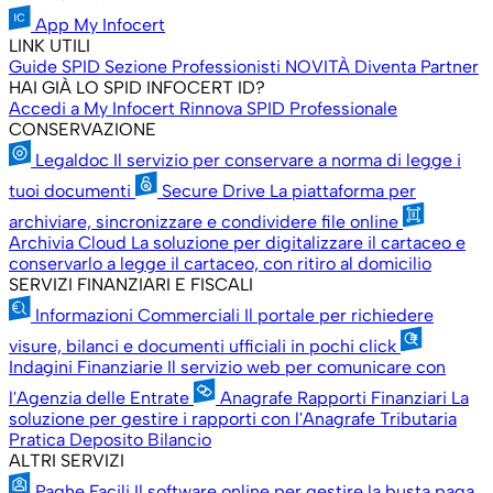
App My Infocert
LINK UTILI
Guide SPID
Sezione Professionisti
NOVITÀ
Diventa Partner
HAI GIÀ LO SPID INFOCERT ID?
Accedi a My Infocert
Rinnova SPID Professionale
CONSERVAZIONE
Legaldoc
Il servizio per conservare a norma di legge i
tuoi documenti
Secure Drive
La piattaforma per
archiviare, sincronizzare e condividere file online
Archivia Cloud
La soluzione per digitalizzare il cartaceo e
conservarlo a legge il cartaceo, con ritiro al domicilio
SERVIZI FINANZIARI E FISCALI
Informazioni Commerciali
Il portale per richiedere
visure, bilanci e documenti ufficiali in pochi click
Indagini Finanziarie
Il servizio web per comunicare con
l'Agenzia delle Entrate
Anagrafe Rapporti Finanziari
La
soluzione per gestire i rapporti con l'Anagrafe Tributaria
Pratica Deposito Bilancio
ALTRI SERVIZI
Paghe Facili
Il software online per gestire la busta paga