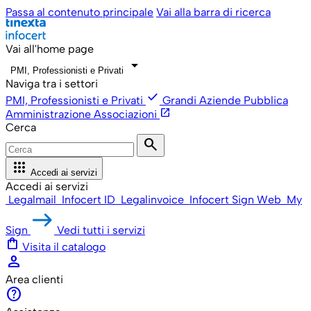
Passa al contenuto principale
Vai alla barra di ricerca
Vai all'home page
arrow_drop_down
PMI, Professionisti e Privati
Naviga tra i settori
check
PMI, Professionisti e Privati
Grandi Aziende
Pubblica
open_in_new
Amministrazione
Associazioni
Cerca
search
apps
Accedi ai servizi
Accedi ai servizi
Legalmail
Infocert ID
Legalinvoice
Infocert Sign Web
My
Sign
Vedi tutti i servizi
shopping_bag
Visita il catalogo
person
Area clienti
help