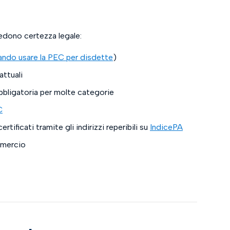
iedono certezza legale:
ando usare la PEC per disdette
)
attuali
bligatoria per molte categorie
C
rtificati tramite gli indirizzi reperibili su
IndicePA
mmercio