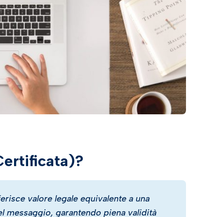
ertificata)?
ferisce valore legale equivalente a una
del messaggio, garantendo piena validità