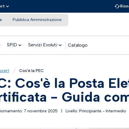
ert
Rinn
e
Pubblica Amministrazione
SPID
Servizi Evoluti
Catalogo
ocert
Cos'è la PEC
: Cos'è la Posta Ele
tificata - Guida co
giornamento: 7 novembre 2025
|
Livello: Principiante - Intermedio