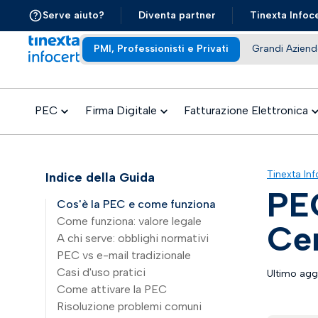
Serve aiuto?
Diventa partner
Tinexta Infoc
PMI, Professionisti e Privati
Grandi Aziend
PEC
Firma Digitale
Fatturazione Elettronica
Tinexta Inf
Indice della Guida
PEC
Cos'è la PEC e come funziona
Come funziona: valore legale
Cer
A chi serve: obblighi normativi
PEC vs e-mail tradizionale
Casi d'uso pratici
Ultimo ag
Come attivare la PEC
Risoluzione problemi comuni