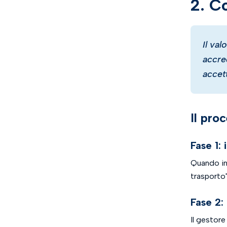
2. C
Il va
accre
accet
Il proc
Fase 1:
Quando inv
trasporto"
Fase 2:
Il gestor