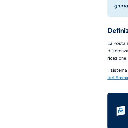
giurid
Defini
La Posta E
differenza
ricezione,
Il sistem
dell'Ammi