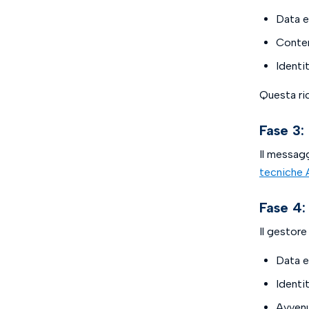
Data e
Conten
Identi
Questa ric
Fase 3:
Il messagg
tecniche 
Fase 4:
Il gestore
Data e
Identi
Avvenu