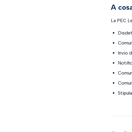
A cosa
La PEC Leg
Disdet
Comuni
Invio d
Notific
Comuni
Comuni
Stipula