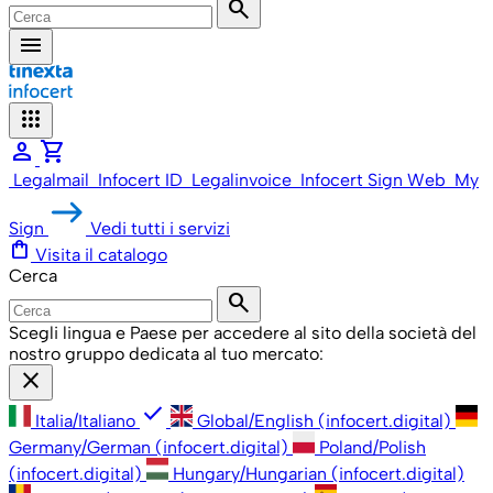
search
menu
apps
person
shopping_cart
Legalmail
Infocert ID
Legalinvoice
Infocert Sign Web
My
Sign
Vedi tutti i servizi
shopping_bag
Visita il catalogo
Cerca
search
Scegli lingua e Paese per accedere al sito della società del
nostro gruppo dedicata al tuo mercato:
close
check
Italia/Italiano
Global/English (infocert.digital)
Germany/German (infocert.digital)
Poland/Polish
(infocert.digital)
Hungary/Hungarian (infocert.digital)