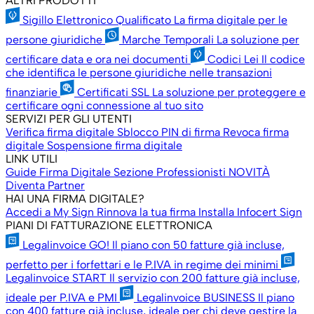
ALTRI PRODOTTI
Sigillo Elettronico Qualificato
La firma digitale per le
persone giuridiche
Marche Temporali
La soluzione per
certificare data e ora nei documenti
Codici Lei
Il codice
che identifica le persone giuridiche nelle transazioni
finanziarie
Certificati SSL
La soluzione per proteggere e
certificare ogni connessione al tuo sito
SERVIZI PER GLI UTENTI
Verifica firma digitale
Sblocco PIN di firma
Revoca firma
digitale
Sospensione firma digitale
LINK UTILI
Guide Firma Digitale
Sezione Professionisti
NOVITÀ
Diventa Partner
HAI UNA FIRMA DIGITALE?
Accedi a My Sign
Rinnova la tua firma
Installa Infocert Sign
PIANI DI FATTURAZIONE ELETTRONICA
Legalinvoice GO!
Il piano con 50 fatture già incluse,
perfetto per i forfettari e le P.IVA in regime dei minimi
Legalinvoice START
Il servizio con 200 fatture già incluse,
ideale per P.IVA e PMI
Legalinvoice BUSINESS
Il piano
con 400 fatture già incluse, ideale per chi deve gestire la