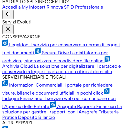
HAI GIÀ LO SPID INFOCERT ID?
Accedi a My Infocert
Rinnova SPID Professionale
arrow_back
Servizi Evoluti
close
CONSERVAZIONE
Legaldoc
Il servizio per conservare a norma di legge i
tuoi documenti
Secure Drive
La piattaforma per
archiviare, sincronizzare e condividere file online
Archivia Cloud
La soluzione per digitalizzare il cartaceo e
conservarlo a legge il cartaceo, con ritiro al domicilio
SERVIZI FINANZIARI E FISCALI
Informazioni Commerciali
Il portale per richiedere
visure, bilanci e documenti ufficiali in pochi click
Indagini Finanziarie
Il servizio web per comunicare con
l'Agenzia delle Entrate
Anagrafe Rapporti Finanziari
La
soluzione per gestire i rapporti con l'Anagrafe Tributaria
Pratica Deposito Bilancio
ALTRI SERVIZI