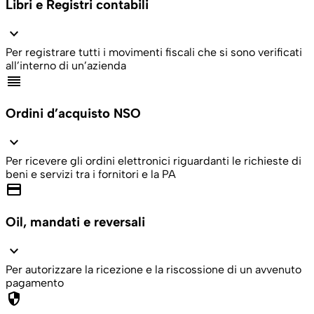
Libri e Registri contabili
expand_more
Per registrare tutti i movimenti fiscali che si sono verificati
all’interno di un’azienda
reorder
Ordini d’acquisto NSO
expand_more
Per ricevere gli ordini elettronici riguardanti le richieste di
beni e servizi tra i fornitori e la PA
credit_card
Oil, mandati e reversali
expand_more
Per autorizzare la ricezione e la riscossione di un avvenuto
pagamento
security