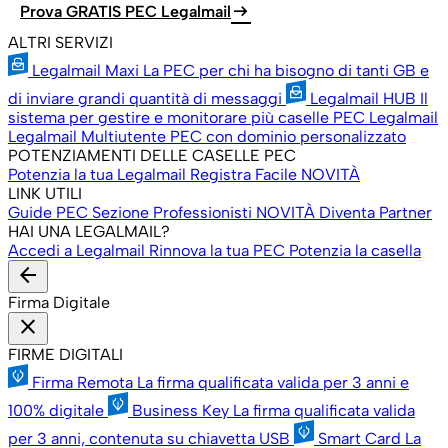
arrow_right_alt
Prova GRATIS PEC Legalmail
ALTRI SERVIZI
Legalmail Maxi
La PEC per chi ha bisogno di tanti GB e
di inviare grandi quantità di messaggi
Legalmail HUB
Il
sistema per gestire e monitorare più caselle PEC Legalmail
Legalmail Multiutente
PEC con dominio personalizzato
POTENZIAMENTI DELLE CASELLE PEC
Potenzia la tua Legalmail
Registra Facile
NOVITÀ
LINK UTILI
Guide PEC
Sezione Professionisti
NOVITÀ
Diventa Partner
HAI UNA LEGALMAIL?
Accedi a Legalmail
Rinnova la tua PEC
Potenzia la casella
arrow_back
Firma Digitale
close
FIRME DIGITALI
Firma Remota
La firma qualificata valida per 3 anni e
100% digitale
Business Key
La firma qualificata valida
per 3 anni, contenuta su chiavetta USB
Smart Card
La