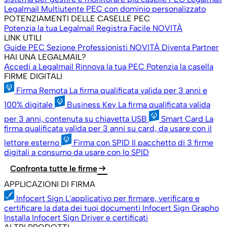
Legalmail Multiutente
PEC con dominio personalizzato
POTENZIAMENTI DELLE CASELLE PEC
Potenzia la tua Legalmail
Registra Facile
NOVITÀ
LINK UTILI
Guide PEC
Sezione Professionisti
NOVITÀ
Diventa Partner
HAI UNA LEGALMAIL?
Accedi a Legalmail
Rinnova la tua PEC
Potenzia la casella
FIRME DIGITALI
Firma Remota
La firma qualificata valida per 3 anni e
100% digitale
Business Key
La firma qualificata valida
per 3 anni, contenuta su chiavetta USB
Smart Card
La
firma qualificata valida per 3 anni su card, da usare con il
lettore esterno
Firma con SPID
Il pacchetto di 3 firme
digitali a consumo da usare con lo SPID
arrow_right_alt
Confronta tutte le firme
APPLICAZIONI DI FIRMA
Infocert Sign
L'applicativo per firmare, verificare e
certificare la data dei tuoi documenti
Infocert Sign Grapho
Installa Infocert Sign
Driver e certificati