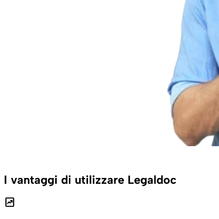
I vantaggi di utilizzare Legaldoc
chart_data