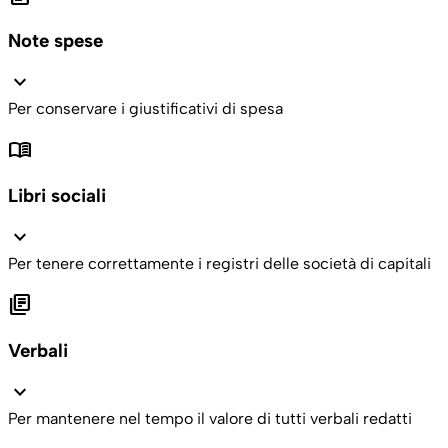
Note spese
expand_more
Per conservare i giustificativi di spesa
menu_book
Libri sociali
expand_more
Per tenere correttamente i registri delle società di capitali
library_books
Verbali
expand_more
Per mantenere nel tempo il valore di tutti verbali redatti