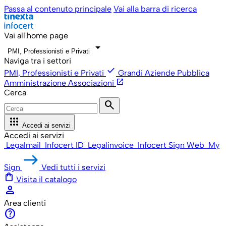
Passa al contenuto principale
Vai alla barra di ricerca
Vai all'home page
arrow_drop_down
PMI, Professionisti e Privati
Naviga tra i settori
check
PMI, Professionisti e Privati
Grandi Aziende
Pubblica
open_in_new
Amministrazione
Associazioni
Cerca
search
apps
Accedi ai servizi
Accedi ai servizi
Legalmail
Infocert ID
Legalinvoice
Infocert Sign Web
My
Sign
Vedi tutti i servizi
shopping_bag
Visita il catalogo
person
Area clienti
help