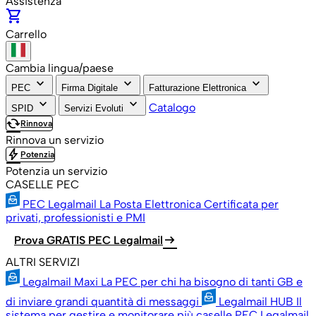
Assistenza
shopping_cart
Carrello
Cambia lingua/paese
keyboard_arrow_down
keyboard_arrow_down
keyboard_arrow_down
PEC
Firma Digitale
Fatturazione Elettronica
keyboard_arrow_down
keyboard_arrow_down
Catalogo
SPID
Servizi Evoluti
cached
Rinnova
Rinnova un servizio
bolt
Potenzia
Potenzia un servizio
CASELLE PEC
PEC Legalmail
La Posta Elettronica Certificata per
privati, professionisti e PMI
arrow_right_alt
Prova GRATIS PEC Legalmail
ALTRI SERVIZI
Legalmail Maxi
La PEC per chi ha bisogno di tanti GB e
di inviare grandi quantità di messaggi
Legalmail HUB
Il
sistema per gestire e monitorare più caselle PEC Legalmail