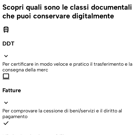
Scopri quali sono le classi documentali
che puoi conservare digitalmente
directions_bus
DDT
expand_more
Per certificare in modo veloce e pratico il trasferimento e la
consegna della merc
computer
Fatture
expand_more
Per comprovare la cessione di beni/servizi e il diritto al
pagamento
check