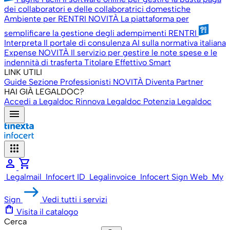
dei collaboratori e delle collaboratrici domestiche
Ambiente per RENTRI
NOVITÀ
La piattaforma per
semplificare la gestione degli adempimenti RENTRI
Interpreta
Il portale di consulenza AI sulla normativa italiana
Expense
NOVITÀ
Il servizio per gestire le note spese e le
indennità di trasferta
Titolare Effettivo Smart
LINK UTILI
Guide
Sezione Professionisti
NOVITÀ
Diventa Partner
HAI GIÀ LEGALDOC?
Accedi a Legaldoc
Rinnova Legaldoc
Potenzia Legaldoc
menu
apps
person
shopping_cart
Legalmail
Infocert ID
Legalinvoice
Infocert Sign Web
My
Sign
Vedi tutti i servizi
shopping_bag
Visita il catalogo
Cerca