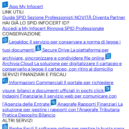
App My Infocert
LINK UTILI
Guide SPID
Sezione Professionisti
NOVITÀ
Diventa Partner
HAI GIÀ LO SPID INFOCERT ID?
Accedi a My Infocert
Rinnova SPID Professionale
CONSERVAZIONE
Legaldoc
Il servizio per conservare a norma di legge i
tuoi documenti
Secure Drive
La piattaforma per
archiviare, sincronizzare e condividere file online
Archivia Cloud
La soluzione per digitalizzare il cartaceo e
conservarlo a legge il cartaceo, con ritiro al domicilio
SERVIZI FINANZIARI E FISCALI
Informazioni Commerciali
Il portale per richiedere
visure, bilanci e documenti ufficiali in pochi click
Indagini Finanziarie
Il servizio web per comunicare con
l'Agenzia delle Entrate
Anagrafe Rapporti Finanziari
La
soluzione per gestire i rapporti con l'Anagrafe Tributaria
Pratica Deposito Bilancio
ALTRI SERVIZI
Paghe Facili
Il software online per gestire la busta paga