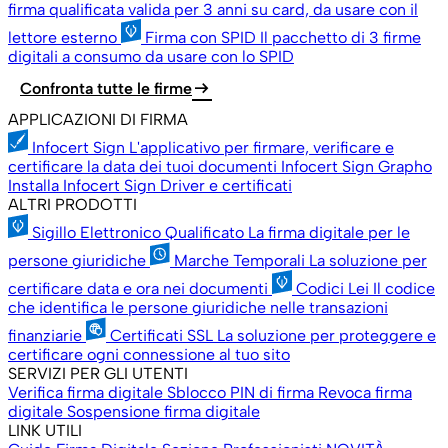
firma qualificata valida per 3 anni su card, da usare con il
lettore esterno
Firma con SPID
Il pacchetto di 3 firme
digitali a consumo da usare con lo SPID
arrow_right_alt
Confronta tutte le firme
APPLICAZIONI DI FIRMA
Infocert Sign
L'applicativo per firmare, verificare e
certificare la data dei tuoi documenti
Infocert Sign Grapho
Installa Infocert Sign
Driver e certificati
ALTRI PRODOTTI
Sigillo Elettronico Qualificato
La firma digitale per le
persone giuridiche
Marche Temporali
La soluzione per
certificare data e ora nei documenti
Codici Lei
Il codice
che identifica le persone giuridiche nelle transazioni
finanziarie
Certificati SSL
La soluzione per proteggere e
certificare ogni connessione al tuo sito
SERVIZI PER GLI UTENTI
Verifica firma digitale
Sblocco PIN di firma
Revoca firma
digitale
Sospensione firma digitale
LINK UTILI