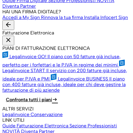
Guide Firma Digitale
Sezione Professionisti
NOVITÀ
Diventa Partner
HAI UNA FIRMA DIGITALE?
Accedi a My Sign
Rinnova la tua firma
Installa Infocert Sign
arrow_back
Fatturazione Elettronica
close
PIANI DI FATTURAZIONE ELETTRONICA
Legalinvoice GO!
Il piano con 50 fatture già incluse,
perfetto per i forfettari e le P.IVA in regime dei minimi
Legalinvoice START
Il servizio con 200 fatture già incluse,
ideale per P.IVA e PMI
Legalinvoice BUSINESS
Il piano
con 400 fatture già incluse, ideale per chi deve gestire la
fatturazione di più aziende
arrow_right_alt
Confronta tutti i piani
ALTRI SERVIZI
Legalinvoice Conservazione
LINK UTILI
Guide Fatturazione Elettronica
Sezione Professionisti
NOVITÀ
Diventa Partner