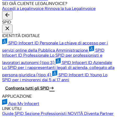
SEI GIÀ CLIENTE LEGALINVOICE?
Accedi a Legalinvoice
Rinnova la tua Legalinvoice
arrow_back
SPID
close
IDENTITÀ DIGITALE
SPID Infocert ID Personale
La chiave di accesso per i
servizi online della Pubblica Amministrazione
SPID
Infocert ID Professionale
Lo SPID per professionisti e
lavoratori autonomi (tipo 3)
SPID Infocert ID Aziendale
Lo SPID per i rappresentanti legali di azienda, collegato alla
persona giuridica (tipo 4)
SPID Infocert ID Young
Lo
SPID per i minorenni dai 5 ai 17 anni
arrow_right_alt
Confronta tutti gli SPID
APPLICAZIONE
App My Infocert
LINK UTILI
Guide SPID
Sezione Professionisti
NOVITÀ
Diventa Partner