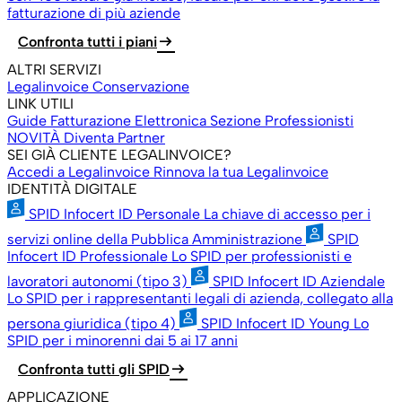
fatturazione di più aziende
arrow_right_alt
Confronta tutti i piani
ALTRI SERVIZI
Legalinvoice Conservazione
LINK UTILI
Guide Fatturazione Elettronica
Sezione Professionisti
NOVITÀ
Diventa Partner
SEI GIÀ CLIENTE LEGALINVOICE?
Accedi a Legalinvoice
Rinnova la tua Legalinvoice
IDENTITÀ DIGITALE
SPID Infocert ID Personale
La chiave di accesso per i
servizi online della Pubblica Amministrazione
SPID
Infocert ID Professionale
Lo SPID per professionisti e
lavoratori autonomi (tipo 3)
SPID Infocert ID Aziendale
Lo SPID per i rappresentanti legali di azienda, collegato alla
persona giuridica (tipo 4)
SPID Infocert ID Young
Lo
SPID per i minorenni dai 5 ai 17 anni
arrow_right_alt
Confronta tutti gli SPID
APPLICAZIONE