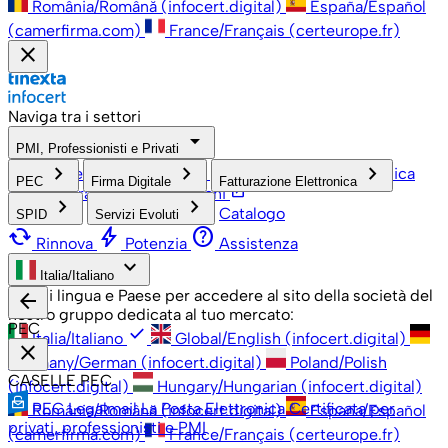
România/Română (infocert.digital)
España/Español
(camerfirma.com)
France/Français (certeurope.fr)
close
Naviga tra i settori
arrow_drop_down
PMI, Professionisti e Privati
check
keyboard_arrow_right
keyboard_arrow_right
keyboard_arrow_right
PMI, Professionisti e Privati
Grandi Aziende
Pubblica
PEC
Firma Digitale
Fatturazione Elettronica
open_in_new
Amministrazione
Associazioni
keyboard_arrow_right
keyboard_arrow_right
Catalogo
SPID
Servizi Evoluti
cached
bolt
help
Rinnova
Potenzia
Assistenza
keyboard_arrow_down
Italia/Italiano
Scegli lingua e Paese per accedere al sito della società del
arrow_back
nostro gruppo dedicata al tuo mercato:
PEC
check
Italia/Italiano
Global/English (infocert.digital)
close
Germany/German (infocert.digital)
Poland/Polish
CASELLE PEC
(infocert.digital)
Hungary/Hungarian (infocert.digital)
PEC Legalmail
La Posta Elettronica Certificata per
România/Română (infocert.digital)
España/Español
privati, professionisti e PMI
(camerfirma.com)
France/Français (certeurope.fr)