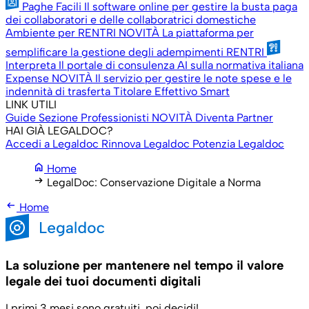
Paghe Facili
Il software online per gestire la busta paga
dei collaboratori e delle collaboratrici domestiche
Ambiente per RENTRI
NOVITÀ
La piattaforma per
semplificare la gestione degli adempimenti RENTRI
Interpreta
Il portale di consulenza AI sulla normativa italiana
Expense
NOVITÀ
Il servizio per gestire le note spese e le
indennità di trasferta
Titolare Effettivo Smart
LINK UTILI
Guide
Sezione Professionisti
NOVITÀ
Diventa Partner
HAI GIÀ LEGALDOC?
Accedi a Legaldoc
Rinnova Legaldoc
Potenzia Legaldoc
home
Home
arrow_right_alt
LegalDoc: Conservazione Digitale a Norma
arrow_left_alt
Home
La soluzione per mantenere nel tempo il valore
legale dei tuoi documenti digitali
I primi 3 mesi sono gratuiti, poi decidi!