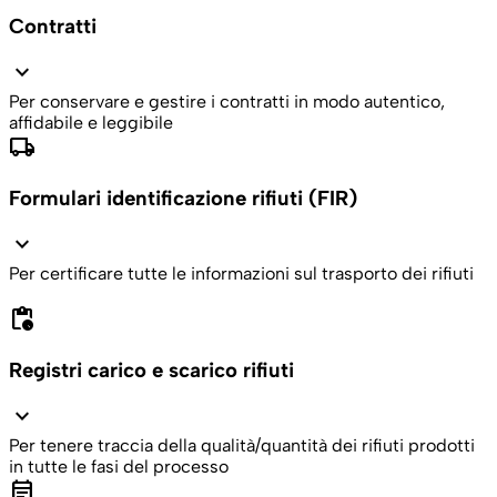
Contratti
expand_more
Per conservare e gestire i contratti in modo autentico,
affidabile e leggibile
local_shipping
Formulari identificazione rifiuti (FIR)
expand_more
Per certificare tutte le informazioni sul trasporto dei rifiuti
pending_actions
Registri carico e scarico rifiuti
expand_more
Per tenere traccia della qualità/quantità dei rifiuti prodotti
in tutte le fasi del processo
event_note