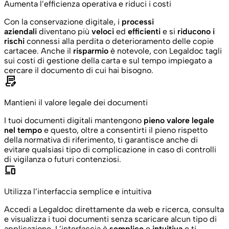
Aumenta l’efficienza operativa e riduci i costi
Con la conservazione digitale, i
processi
aziendali
diventano più
veloci
ed
efficienti
e si
riducono i
rischi
connessi alla perdita o deterioramento delle copie
cartacee. Anche il
risparmio
è notevole, con Legaldoc tagli
sui costi di gestione della carta e sul tempo impiegato a
cercare il documento di cui hai bisogno.
contract_edit
Mantieni il valore legale dei documenti
I tuoi documenti digitali mantengono
pieno valore legale
nel tempo
e questo, oltre a consentirti il pieno rispetto
della normativa di riferimento, ti garantisce anche di
evitare qualsiasi tipo di complicazione in caso di controlli
di vigilanza o futuri contenziosi.
devices
Utilizza l’interfaccia semplice e intuitiva
Accedi a Legaldoc direttamente da web e ricerca, consulta
e visualizza i tuoi documenti senza scaricare alcun tipo di
applicazione. L’interfaccia è
semplice
e
intuitiva
e ti