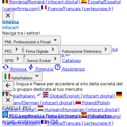
România/Română (infocert.digital)
España/Español
(camerfirma.com)
France/Français (certeurope.fr)
close
Naviga tra i settori
arrow_drop_down
PMI, Professionisti e Privati
check
keyboard_arrow_right
keyboard_arrow_right
keyboard_arrow_right
PMI, Professionisti e Privati
Grandi Aziende
Pubblica
PEC
Firma Digitale
Fatturazione Elettronica
open_in_new
Amministrazione
Associazioni
keyboard_arrow_right
keyboard_arrow_right
Catalogo
SPID
Servizi Evoluti
cached
bolt
help
Rinnova
Potenzia
Assistenza
keyboard_arrow_down
Italia/Italiano
Scegli lingua e Paese per accedere al sito della società del
arrow_back
nostro gruppo dedicata al tuo mercato:
PEC
check
Italia/Italiano
Global/English (infocert.digital)
close
Germany/German (infocert.digital)
Poland/Polish
CASELLE PEC
(infocert.digital)
Hungary/Hungarian (infocert.digital)
PEC Legalmail
La Posta Elettronica Certificata per
România/Română (infocert.digital)
España/Español
privati, professionisti e PMI
(camerfirma.com)
France/Français (certeurope.fr)