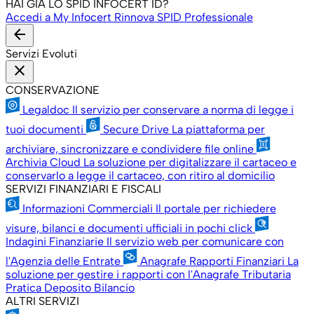
HAI GIÀ LO SPID INFOCERT ID?
Accedi a My Infocert
Rinnova SPID Professionale
arrow_back
Servizi Evoluti
close
CONSERVAZIONE
Legaldoc
Il servizio per conservare a norma di legge i
tuoi documenti
Secure Drive
La piattaforma per
archiviare, sincronizzare e condividere file online
Archivia Cloud
La soluzione per digitalizzare il cartaceo e
conservarlo a legge il cartaceo, con ritiro al domicilio
SERVIZI FINANZIARI E FISCALI
Informazioni Commerciali
Il portale per richiedere
visure, bilanci e documenti ufficiali in pochi click
Indagini Finanziarie
Il servizio web per comunicare con
l'Agenzia delle Entrate
Anagrafe Rapporti Finanziari
La
soluzione per gestire i rapporti con l'Anagrafe Tributaria
Pratica Deposito Bilancio
ALTRI SERVIZI