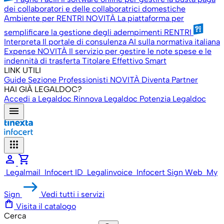
dei collaboratori e delle collaboratrici domestiche
Ambiente per RENTRI
NOVITÀ
La piattaforma per
semplificare la gestione degli adempimenti RENTRI
Interpreta
Il portale di consulenza AI sulla normativa italiana
Expense
NOVITÀ
Il servizio per gestire le note spese e le
indennità di trasferta
Titolare Effettivo Smart
LINK UTILI
Guide
Sezione Professionisti
NOVITÀ
Diventa Partner
HAI GIÀ LEGALDOC?
Accedi a Legaldoc
Rinnova Legaldoc
Potenzia Legaldoc
menu
apps
person
shopping_cart
Legalmail
Infocert ID
Legalinvoice
Infocert Sign Web
My
Sign
Vedi tutti i servizi
shopping_bag
Visita il catalogo
Cerca