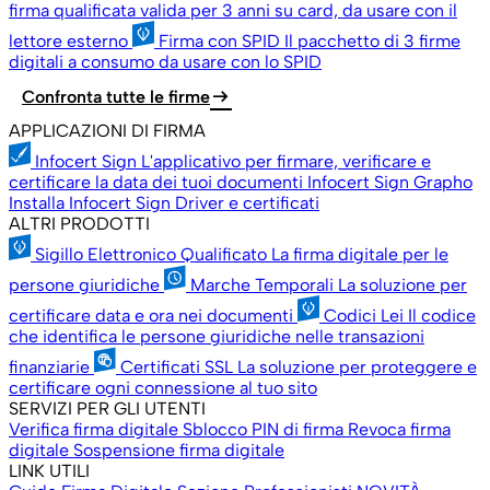
firma qualificata valida per 3 anni su card, da usare con il
lettore esterno
Firma con SPID
Il pacchetto di 3 firme
digitali a consumo da usare con lo SPID
arrow_right_alt
Confronta tutte le firme
APPLICAZIONI DI FIRMA
Infocert Sign
L'applicativo per firmare, verificare e
certificare la data dei tuoi documenti
Infocert Sign Grapho
Installa Infocert Sign
Driver e certificati
ALTRI PRODOTTI
Sigillo Elettronico Qualificato
La firma digitale per le
persone giuridiche
Marche Temporali
La soluzione per
certificare data e ora nei documenti
Codici Lei
Il codice
che identifica le persone giuridiche nelle transazioni
finanziarie
Certificati SSL
La soluzione per proteggere e
certificare ogni connessione al tuo sito
SERVIZI PER GLI UTENTI
Verifica firma digitale
Sblocco PIN di firma
Revoca firma
digitale
Sospensione firma digitale
LINK UTILI