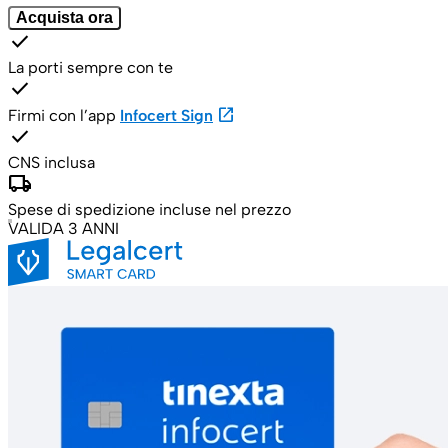
Acquista ora
check
La porti sempre con te
check
open_in_new
Firmi con l’app
Infocert Sign
check
CNS inclusa
local_shipping
Spese di spedizione incluse nel prezzo
VALIDA 3 ANNI