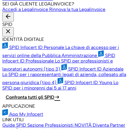
SEI GIÀ CLIENTE LEGALINVOICE?
Accedi a Legalinvoice
Rinnova la tua Legalinvoice
arrow_back
SPID
close
IDENTITÀ DIGITALE
SPID Infocert ID Personale
La chiave di accesso per i
servizi online della Pubblica Amministrazione
SPID
Infocert ID Professionale
Lo SPID per professionisti e
lavoratori autonomi (tipo 3)
SPID Infocert ID Aziendale
Lo SPID per i rappresentanti legali di azienda, collegato alla
persona giuridica (tipo 4)
SPID Infocert ID Young
Lo
SPID per i minorenni dai 5 ai 17 anni
arrow_right_alt
Confronta tutti gli SPID
APPLICAZIONE
App My Infocert
LINK UTILI
Guide SPID
Sezione Professionisti
NOVITÀ
Diventa Partner