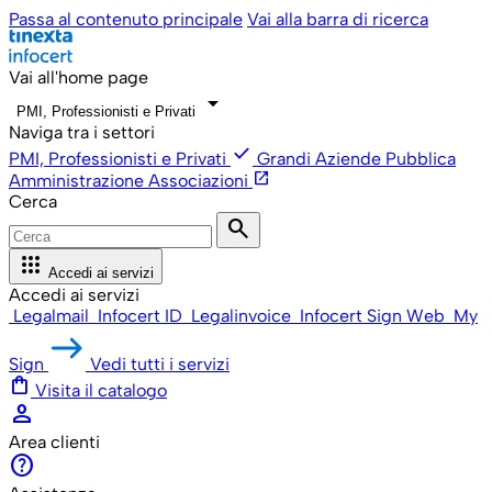
Passa al contenuto principale
Vai alla barra di ricerca
Vai all'home page
arrow_drop_down
PMI, Professionisti e Privati
Naviga tra i settori
check
PMI, Professionisti e Privati
Grandi Aziende
Pubblica
open_in_new
Amministrazione
Associazioni
Cerca
search
apps
Accedi ai servizi
Accedi ai servizi
Legalmail
Infocert ID
Legalinvoice
Infocert Sign Web
My
Sign
Vedi tutti i servizi
shopping_bag
Visita il catalogo
person
Area clienti
help