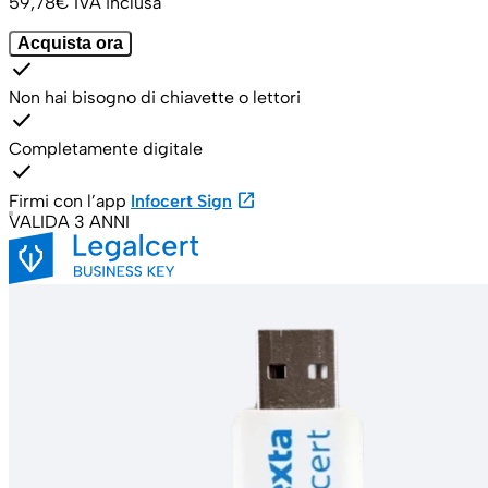
59,78€
IVA inclusa
Acquista ora
check
Non hai bisogno di chiavette o lettori
check
Completamente digitale
check
open_in_new
Firmi con l’app
Infocert Sign
VALIDA 3 ANNI