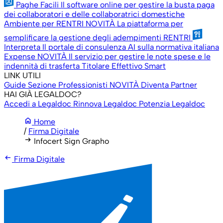
Paghe Facili
Il software online per gestire la busta paga
dei collaboratori e delle collaboratrici domestiche
Ambiente per RENTRI
NOVITÀ
La piattaforma per
semplificare la gestione degli adempimenti RENTRI
Interpreta
Il portale di consulenza AI sulla normativa italiana
Expense
NOVITÀ
Il servizio per gestire le note spese e le
indennità di trasferta
Titolare Effettivo Smart
LINK UTILI
Guide
Sezione Professionisti
NOVITÀ
Diventa Partner
HAI GIÀ LEGALDOC?
Accedi a Legaldoc
Rinnova Legaldoc
Potenzia Legaldoc
home
Home
/
Firma Digitale
arrow_right_alt
Infocert Sign Grapho
arrow_left_alt
Firma Digitale