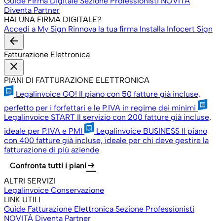
Guide Firma Digitale
Sezione Professionisti
NOVITÀ
Diventa Partner
HAI UNA FIRMA DIGITALE?
Accedi a My Sign
Rinnova la tua firma
Installa Infocert Sign
arrow_back
Fatturazione Elettronica
close
PIANI DI FATTURAZIONE ELETTRONICA
Legalinvoice GO!
Il piano con 50 fatture già incluse,
perfetto per i forfettari e le P.IVA in regime dei minimi
Legalinvoice START
Il servizio con 200 fatture già incluse,
ideale per P.IVA e PMI
Legalinvoice BUSINESS
Il piano
con 400 fatture già incluse, ideale per chi deve gestire la
fatturazione di più aziende
arrow_right_alt
Confronta tutti i piani
ALTRI SERVIZI
Legalinvoice Conservazione
LINK UTILI
Guide Fatturazione Elettronica
Sezione Professionisti
NOVITÀ
Diventa Partner