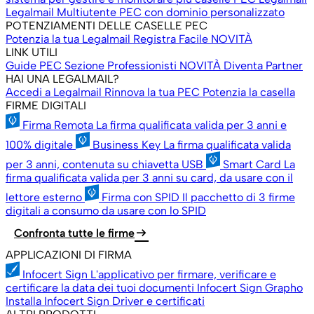
Legalmail Multiutente
PEC con dominio personalizzato
POTENZIAMENTI DELLE CASELLE PEC
Potenzia la tua Legalmail
Registra Facile
NOVITÀ
LINK UTILI
Guide PEC
Sezione Professionisti
NOVITÀ
Diventa Partner
HAI UNA LEGALMAIL?
Accedi a Legalmail
Rinnova la tua PEC
Potenzia la casella
FIRME DIGITALI
Firma Remota
La firma qualificata valida per 3 anni e
100% digitale
Business Key
La firma qualificata valida
per 3 anni, contenuta su chiavetta USB
Smart Card
La
firma qualificata valida per 3 anni su card, da usare con il
lettore esterno
Firma con SPID
Il pacchetto di 3 firme
digitali a consumo da usare con lo SPID
arrow_right_alt
Confronta tutte le firme
APPLICAZIONI DI FIRMA
Infocert Sign
L'applicativo per firmare, verificare e
certificare la data dei tuoi documenti
Infocert Sign Grapho
Installa Infocert Sign
Driver e certificati