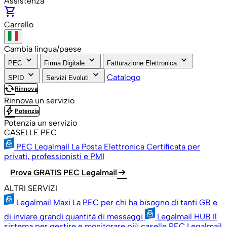
Assistenza
shopping_cart
Carrello
Cambia lingua/paese
keyboard_arrow_down
keyboard_arrow_down
keyboard_arrow_down
PEC
Firma Digitale
Fatturazione Elettronica
keyboard_arrow_down
keyboard_arrow_down
Catalogo
SPID
Servizi Evoluti
cached
Rinnova
Rinnova un servizio
bolt
Potenzia
Potenzia un servizio
CASELLE PEC
PEC Legalmail
La Posta Elettronica Certificata per
privati, professionisti e PMI
arrow_right_alt
Prova GRATIS PEC Legalmail
ALTRI SERVIZI
Legalmail Maxi
La PEC per chi ha bisogno di tanti GB e
di inviare grandi quantità di messaggi
Legalmail HUB
Il
sistema per gestire e monitorare più caselle PEC Legalmail