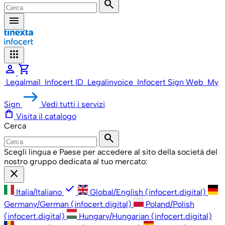
search
menu
apps
person
shopping_cart
Legalmail
Infocert ID
Legalinvoice
Infocert Sign Web
My
Sign
Vedi tutti i servizi
shopping_bag
Visita il catalogo
Cerca
search
Scegli lingua e Paese per accedere al sito della società del
nostro gruppo dedicata al tuo mercato:
close
check
Italia/Italiano
Global/English (infocert.digital)
Germany/German (infocert.digital)
Poland/Polish
(infocert.digital)
Hungary/Hungarian (infocert.digital)