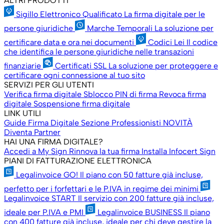
ALTRI PRODOTTI
Sigillo Elettronico Qualificato
La firma digitale per le
persone giuridiche
Marche Temporali
La soluzione per
certificare data e ora nei documenti
Codici Lei
Il codice
che identifica le persone giuridiche nelle transazioni
finanziarie
Certificati SSL
La soluzione per proteggere e
certificare ogni connessione al tuo sito
SERVIZI PER GLI UTENTI
Verifica firma digitale
Sblocco PIN di firma
Revoca firma
digitale
Sospensione firma digitale
LINK UTILI
Guide Firma Digitale
Sezione Professionisti
NOVITÀ
Diventa Partner
HAI UNA FIRMA DIGITALE?
Accedi a My Sign
Rinnova la tua firma
Installa Infocert Sign
PIANI DI FATTURAZIONE ELETTRONICA
Legalinvoice GO!
Il piano con 50 fatture già incluse,
perfetto per i forfettari e le P.IVA in regime dei minimi
Legalinvoice START
Il servizio con 200 fatture già incluse,
ideale per P.IVA e PMI
Legalinvoice BUSINESS
Il piano
con 400 fatture già incluse, ideale per chi deve gestire la