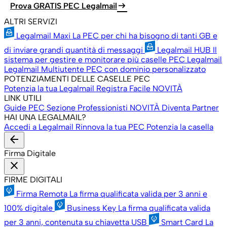
arrow_right_alt
Prova GRATIS PEC Legalmail
ALTRI SERVIZI
Legalmail Maxi
La PEC per chi ha bisogno di tanti GB e
di inviare grandi quantità di messaggi
Legalmail HUB
Il
sistema per gestire e monitorare più caselle PEC Legalmail
Legalmail Multiutente
PEC con dominio personalizzato
POTENZIAMENTI DELLE CASELLE PEC
Potenzia la tua Legalmail
Registra Facile
NOVITÀ
LINK UTILI
Guide PEC
Sezione Professionisti
NOVITÀ
Diventa Partner
HAI UNA LEGALMAIL?
Accedi a Legalmail
Rinnova la tua PEC
Potenzia la casella
arrow_back
Firma Digitale
close
FIRME DIGITALI
Firma Remota
La firma qualificata valida per 3 anni e
100% digitale
Business Key
La firma qualificata valida
per 3 anni, contenuta su chiavetta USB
Smart Card
La