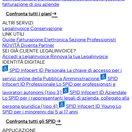
fatturazione di più aziende
arrow_right_alt
Confronta tutti i piani
ALTRI SERVIZI
Legalinvoice Conservazione
LINK UTILI
Guide Fatturazione Elettronica
Sezione Professionisti
NOVITÀ
Diventa Partner
SEI GIÀ CLIENTE LEGALINVOICE?
Accedi a Legalinvoice
Rinnova la tua Legalinvoice
IDENTITÀ DIGITALE
SPID Infocert ID Personale
La chiave di accesso per i
servizi online della Pubblica Amministrazione
SPID
Infocert ID Professionale
Lo SPID per professionisti e
lavoratori autonomi (tipo 3)
SPID Infocert ID Aziendale
Lo SPID per i rappresentanti legali di azienda, collegato alla
persona giuridica (tipo 4)
SPID Infocert ID Young
Lo
SPID per i minorenni dai 5 ai 17 anni
arrow_right_alt
Confronta tutti gli SPID
APPLICAZIONE