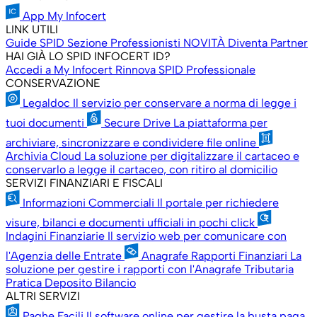
App My Infocert
LINK UTILI
Guide SPID
Sezione Professionisti
NOVITÀ
Diventa Partner
HAI GIÀ LO SPID INFOCERT ID?
Accedi a My Infocert
Rinnova SPID Professionale
CONSERVAZIONE
Legaldoc
Il servizio per conservare a norma di legge i
tuoi documenti
Secure Drive
La piattaforma per
archiviare, sincronizzare e condividere file online
Archivia Cloud
La soluzione per digitalizzare il cartaceo e
conservarlo a legge il cartaceo, con ritiro al domicilio
SERVIZI FINANZIARI E FISCALI
Informazioni Commerciali
Il portale per richiedere
visure, bilanci e documenti ufficiali in pochi click
Indagini Finanziarie
Il servizio web per comunicare con
l'Agenzia delle Entrate
Anagrafe Rapporti Finanziari
La
soluzione per gestire i rapporti con l'Anagrafe Tributaria
Pratica Deposito Bilancio
ALTRI SERVIZI
Paghe Facili
Il software online per gestire la busta paga