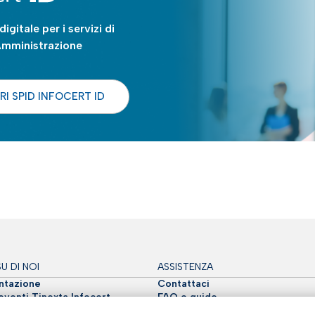
digitale per i servizi di
Amministrazione
I SPID INFOCERT ID
U DI NOI
ASSISTENZA
tazione
Contattaci
venti Tinexta Infocert
FAQ e guide
: Futuro Digitale
Whistleblowing