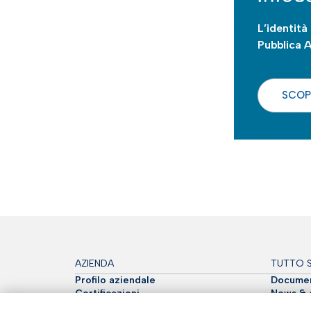
L’identità 
Pubblica 
SCOPR
AZIENDA
TUTTO S
Profilo aziendale
Documen
Certificazioni
News & e
Sostenibilità
Magazine