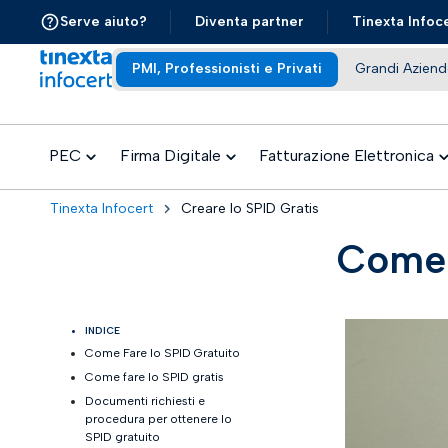
Serve aiuto?
Diventa partner
Tinexta Infoc
PMI, Professionisti e Privati
Grandi Aziend
PEC
Firma Digitale
Fatturazione Elettronica
Tinexta Infocert
Creare lo SPID Gratis
Come 
INDICE
Come Fare lo SPID Gratuito
Come fare lo SPID gratis​
Documenti richiesti e
procedura per ottenere lo
SPID gratuito​