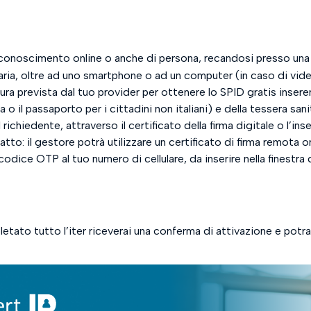
onoscimento online o anche di persona, recandosi presso una se
aria, oltre ad uno smartphone o ad un computer (in caso di vi
ura prevista dal tuo provider per ottenere lo SPID gratis inser
 o il passaporto per i cittadini non italiani) e della tessera sa
l richiedente, attraverso il certificato della firma digitale o l’i
atto: il gestore potrà utilizzare un certificato di firma remota 
odice OTP al tuo numero di cellulare, da inserire nella finestra 
tato tutto l’iter riceverai una conferma di attivazione e potrai 