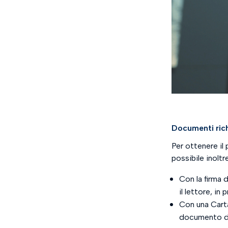
Documenti rich
Per ottenere il 
possibile inolt
Con la firma d
il lettore, i
Con una Carta
documento d’i