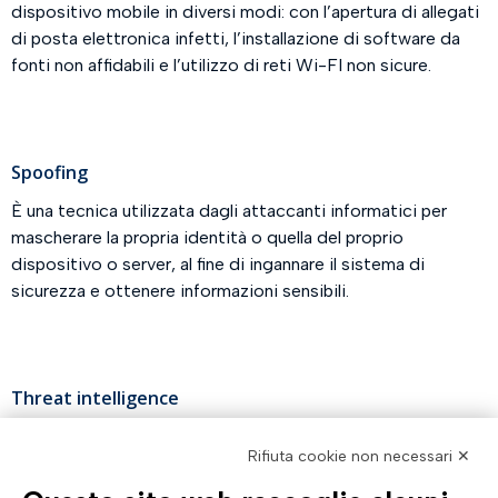
dispositivo mobile in diversi modi: con l’apertura di allegati
di posta elettronica infetti, l’installazione di software da
fonti non affidabili e l’utilizzo di reti Wi-FI non sicure.
Spoofing
È una tecnica utilizzata dagli attaccanti informatici per
mascherare la propria identità o quella del proprio
dispositivo o server, al fine di ingannare il sistema di
sicurezza e ottenere informazioni sensibili.
Threat intelligence
È un insieme di informazioni e analisi sulle minacce
Rifiuta cookie non necessari ✕
informatiche, raccolte e analizzate per aiutare le
organizzazioni a comprendere meglio i rischi a cui sono