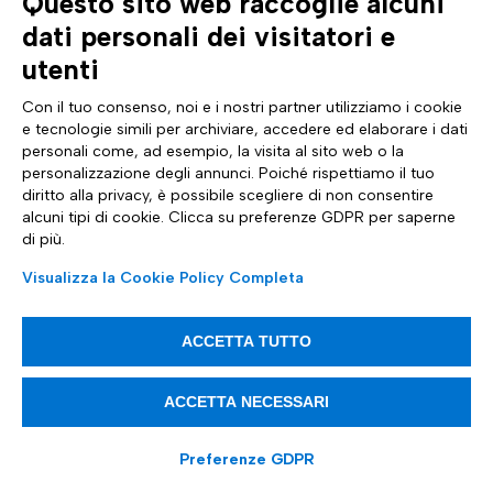
Questo sito web raccoglie alcuni
esposte e prendere decisioni mirate sulla sicurezza
dati personali dei visitatori e
informatica. L’intelligenza sulle minacce può essere raccolta
utenti
da diverse fonti, tra cui organizzazioni governative, gruppi
di ricerca sulla sicurezza informatica e aziende
Con il tuo consenso, noi e i nostri partner utilizziamo i cookie
specializzate.
e tecnologie simili per archiviare, accedere ed elaborare i dati
personali come, ad esempio, la visita al sito web o la
personalizzazione degli annunci. Poiché rispettiamo il tuo
diritto alla privacy, è possibile scegliere di non consentire
alcuni tipi di cookie. Clicca su preferenze GDPR per saperne
Trojan
di più.
È un tipo di malware che si presenta come un programma
Visualizza la Cookie Policy Completa
legittimo e inoffensivo che in realtà nasconde funzionalità
dannose. Il nome deriva dal cavallo di Troia della mitologia
ACCETTA TUTTO
greca, un grande cavallo di legno che sembrava un regalo,
ma che realmente nascondeva soldati che avrebbero
attaccato la città. I trojan possono essere utilizzati per
ACCETTA NECESSARI
rubare informazioni personali, danneggiare file o programmi
del computer infetto, installare backdoor o altre forme di
Preferenze GDPR
accesso remoto non autorizzato.