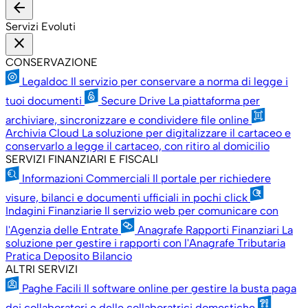
arrow_back
Servizi Evoluti
close
CONSERVAZIONE
Legaldoc
Il servizio per conservare a norma di legge i
tuoi documenti
Secure Drive
La piattaforma per
archiviare, sincronizzare e condividere file online
Archivia Cloud
La soluzione per digitalizzare il cartaceo e
conservarlo a legge il cartaceo, con ritiro al domicilio
SERVIZI FINANZIARI E FISCALI
Informazioni Commerciali
Il portale per richiedere
visure, bilanci e documenti ufficiali in pochi click
Indagini Finanziarie
Il servizio web per comunicare con
l'Agenzia delle Entrate
Anagrafe Rapporti Finanziari
La
soluzione per gestire i rapporti con l'Anagrafe Tributaria
Pratica Deposito Bilancio
ALTRI SERVIZI
Paghe Facili
Il software online per gestire la busta paga
dei collaboratori e delle collaboratrici domestiche