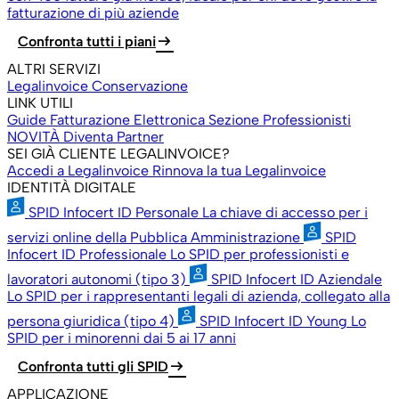
fatturazione di più aziende
arrow_right_alt
Confronta tutti i piani
ALTRI SERVIZI
Legalinvoice Conservazione
LINK UTILI
Guide Fatturazione Elettronica
Sezione Professionisti
NOVITÀ
Diventa Partner
SEI GIÀ CLIENTE LEGALINVOICE?
Accedi a Legalinvoice
Rinnova la tua Legalinvoice
IDENTITÀ DIGITALE
SPID Infocert ID Personale
La chiave di accesso per i
servizi online della Pubblica Amministrazione
SPID
Infocert ID Professionale
Lo SPID per professionisti e
lavoratori autonomi (tipo 3)
SPID Infocert ID Aziendale
Lo SPID per i rappresentanti legali di azienda, collegato alla
persona giuridica (tipo 4)
SPID Infocert ID Young
Lo
SPID per i minorenni dai 5 ai 17 anni
arrow_right_alt
Confronta tutti gli SPID
APPLICAZIONE