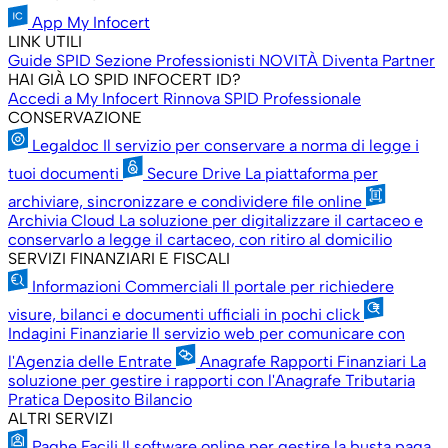
App My Infocert
LINK UTILI
Guide SPID
Sezione Professionisti
NOVITÀ
Diventa Partner
HAI GIÀ LO SPID INFOCERT ID?
Accedi a My Infocert
Rinnova SPID Professionale
CONSERVAZIONE
Legaldoc
Il servizio per conservare a norma di legge i
tuoi documenti
Secure Drive
La piattaforma per
archiviare, sincronizzare e condividere file online
Archivia Cloud
La soluzione per digitalizzare il cartaceo e
conservarlo a legge il cartaceo, con ritiro al domicilio
SERVIZI FINANZIARI E FISCALI
Informazioni Commerciali
Il portale per richiedere
visure, bilanci e documenti ufficiali in pochi click
Indagini Finanziarie
Il servizio web per comunicare con
l'Agenzia delle Entrate
Anagrafe Rapporti Finanziari
La
soluzione per gestire i rapporti con l'Anagrafe Tributaria
Pratica Deposito Bilancio
ALTRI SERVIZI
Paghe Facili
Il software online per gestire la busta paga