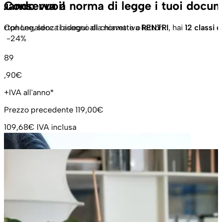
quando vuoi!
Conserva a norma di legge i tuoi docum
artphone, senza bisogno di chiavette o lettori
Con Legaldoc ti adegui alla normativa
RENTRI
, hai
12 classi
U
-24%
89
,90€
+IVA all'anno*
Prezzo precedente
119,00€
109,68€
IVA inclusa