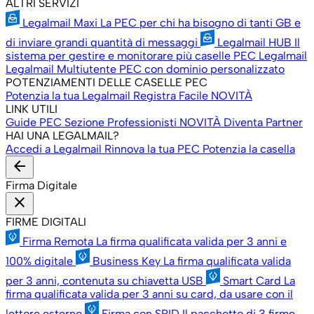
ALTRI SERVIZI
Legalmail Maxi
La PEC per chi ha bisogno di tanti GB e
di inviare grandi quantità di messaggi
Legalmail HUB
Il
sistema per gestire e monitorare più caselle PEC Legalmail
Legalmail Multiutente
PEC con dominio personalizzato
POTENZIAMENTI DELLE CASELLE PEC
Potenzia la tua Legalmail
Registra Facile
NOVITÀ
LINK UTILI
Guide PEC
Sezione Professionisti
NOVITÀ
Diventa Partner
HAI UNA LEGALMAIL?
Accedi a Legalmail
Rinnova la tua PEC
Potenzia la casella
arrow_back
Firma Digitale
close
FIRME DIGITALI
Firma Remota
La firma qualificata valida per 3 anni e
100% digitale
Business Key
La firma qualificata valida
per 3 anni, contenuta su chiavetta USB
Smart Card
La
firma qualificata valida per 3 anni su card, da usare con il
lettore esterno
Firma con SPID
Il pacchetto di 3 firme