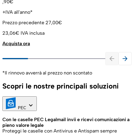
,90€
+IVA all'anno*
Prezzo precedente
27,00€
23,06€
IVA inclusa
Acquista ora
arrow_back
arrow_forward
*Il rinnovo avverrà al prezzo non scontato
Scopri le nostre principali soluzioni
keyboard_arrow_down
PEC
Con le caselle PEC Legalmail invii e ricevi comunicazioni a
pieno valore legale
Proteggi le caselle con Antivirus e Antispam sempre