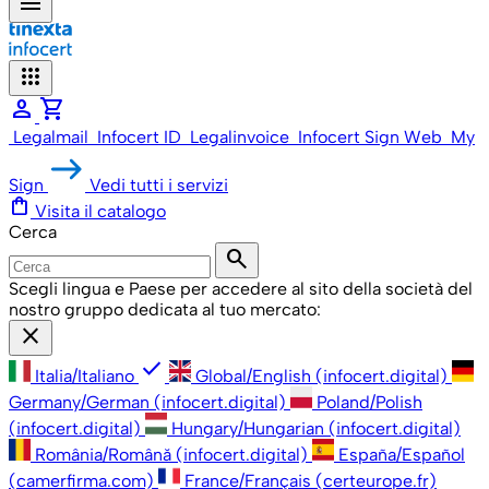
menu
apps
person
shopping_cart
Legalmail
Infocert ID
Legalinvoice
Infocert Sign Web
My
Sign
Vedi tutti i servizi
shopping_bag
Visita il catalogo
Cerca
search
Scegli lingua e Paese per accedere al sito della società del
nostro gruppo dedicata al tuo mercato:
close
check
Italia/Italiano
Global/English (infocert.digital)
Germany/German (infocert.digital)
Poland/Polish
(infocert.digital)
Hungary/Hungarian (infocert.digital)
România/Română (infocert.digital)
España/Español
(camerfirma.com)
France/Français (certeurope.fr)