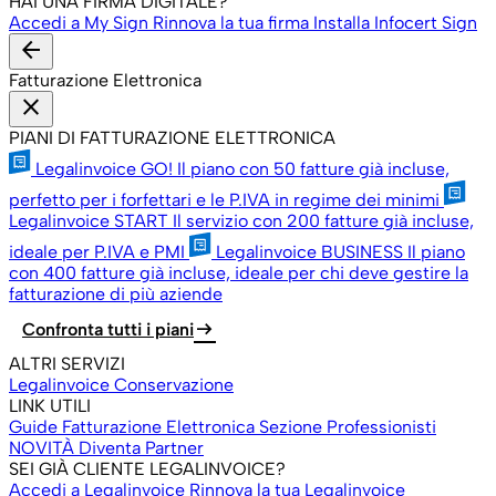
HAI UNA FIRMA DIGITALE?
Accedi a My Sign
Rinnova la tua firma
Installa Infocert Sign
arrow_back
Fatturazione Elettronica
close
PIANI DI FATTURAZIONE ELETTRONICA
Legalinvoice GO!
Il piano con 50 fatture già incluse,
perfetto per i forfettari e le P.IVA in regime dei minimi
Legalinvoice START
Il servizio con 200 fatture già incluse,
ideale per P.IVA e PMI
Legalinvoice BUSINESS
Il piano
con 400 fatture già incluse, ideale per chi deve gestire la
fatturazione di più aziende
arrow_right_alt
Confronta tutti i piani
ALTRI SERVIZI
Legalinvoice Conservazione
LINK UTILI
Guide Fatturazione Elettronica
Sezione Professionisti
NOVITÀ
Diventa Partner
SEI GIÀ CLIENTE LEGALINVOICE?
Accedi a Legalinvoice
Rinnova la tua Legalinvoice