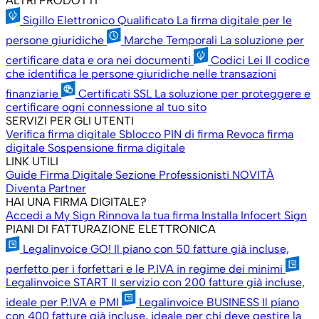
ALTRI PRODOTTI
Sigillo Elettronico Qualificato
La firma digitale per le
persone giuridiche
Marche Temporali
La soluzione per
certificare data e ora nei documenti
Codici Lei
Il codice
che identifica le persone giuridiche nelle transazioni
finanziarie
Certificati SSL
La soluzione per proteggere e
certificare ogni connessione al tuo sito
SERVIZI PER GLI UTENTI
Verifica firma digitale
Sblocco PIN di firma
Revoca firma
digitale
Sospensione firma digitale
LINK UTILI
Guide Firma Digitale
Sezione Professionisti
NOVITÀ
Diventa Partner
HAI UNA FIRMA DIGITALE?
Accedi a My Sign
Rinnova la tua firma
Installa Infocert Sign
PIANI DI FATTURAZIONE ELETTRONICA
Legalinvoice GO!
Il piano con 50 fatture già incluse,
perfetto per i forfettari e le P.IVA in regime dei minimi
Legalinvoice START
Il servizio con 200 fatture già incluse,
ideale per P.IVA e PMI
Legalinvoice BUSINESS
Il piano
con 400 fatture già incluse, ideale per chi deve gestire la