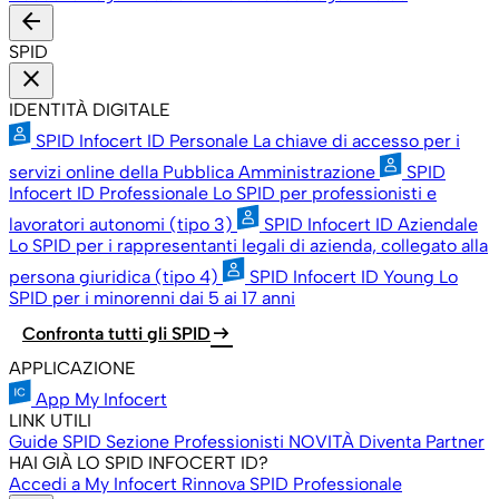
arrow_back
SPID
close
IDENTITÀ DIGITALE
SPID Infocert ID Personale
La chiave di accesso per i
servizi online della Pubblica Amministrazione
SPID
Infocert ID Professionale
Lo SPID per professionisti e
lavoratori autonomi (tipo 3)
SPID Infocert ID Aziendale
Lo SPID per i rappresentanti legali di azienda, collegato alla
persona giuridica (tipo 4)
SPID Infocert ID Young
Lo
SPID per i minorenni dai 5 ai 17 anni
arrow_right_alt
Confronta tutti gli SPID
APPLICAZIONE
App My Infocert
LINK UTILI
Guide SPID
Sezione Professionisti
NOVITÀ
Diventa Partner
HAI GIÀ LO SPID INFOCERT ID?
Accedi a My Infocert
Rinnova SPID Professionale