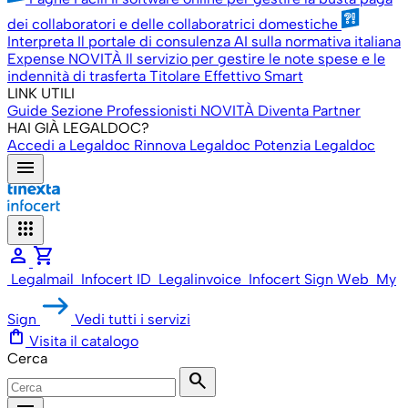
dei collaboratori e delle collaboratrici domestiche
Interpreta
Il portale di consulenza AI sulla normativa italiana
Expense
NOVITÀ
Il servizio per gestire le note spese e le
indennità di trasferta
Titolare Effettivo Smart
LINK UTILI
Guide
Sezione Professionisti
NOVITÀ
Diventa Partner
HAI GIÀ LEGALDOC?
Accedi a Legaldoc
Rinnova Legaldoc
Potenzia Legaldoc
menu
apps
person
shopping_cart
Legalmail
Infocert ID
Legalinvoice
Infocert Sign Web
My
Sign
Vedi tutti i servizi
shopping_bag
Visita il catalogo
Cerca
search