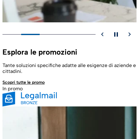
chevron_backward
pause
chevron_forward
Esplora le promozioni
Tante soluzioni specifiche adatte alle esigenze di aziende e
cittadini.
Scopri tutte le promo
In promo