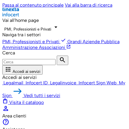
Passa al contenuto principale
Vai alla barra di ricerca
Vai all'home page
arrow_drop_down
PMI, Professionisti e Privati
Naviga tra i settori
check
PMI, Professionisti e Privati
Grandi Aziende
Pubblica
open_in_new
Amministrazione
Associazioni
Cerca
search
apps
Accedi ai servizi
Accedi ai servizi
Legalmail
Infocert ID
Legalinvoice
Infocert Sign Web
My
Sign
Vedi tutti i servizi
shopping_bag
Visita il catalogo
person
Area clienti
help