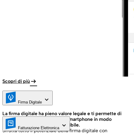
arrow_right_alt
Scopri di più
keyboard_arrow_down
Firma Digitale
La firma digitale ha pieno valore legale e ti permette di
firmare digitalmente da PC e smartphone in modo
keyboard_arrow_down
dematerializzato ed ecosostenibile.
Fatturazione Elettronica
Sfrutta tutto il potenziale della firma digitale con