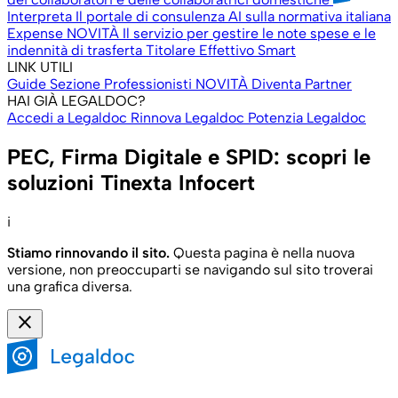
Interpreta
Il portale di consulenza AI sulla normativa italiana
Expense
NOVITÀ
Il servizio per gestire le note spese e le
indennità di trasferta
Titolare Effettivo Smart
LINK UTILI
Guide
Sezione Professionisti
NOVITÀ
Diventa Partner
HAI GIÀ LEGALDOC?
Accedi a Legaldoc
Rinnova Legaldoc
Potenzia Legaldoc
PEC, Firma Digitale e SPID: scopri le
soluzioni Tinexta Infocert
i
Stiamo rinnovando il sito.
Questa pagina è nella nuova
versione, non preoccuparti se navigando sul sito troverai
una grafica diversa.
close