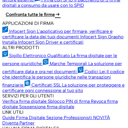
digitali a consumo da usare con lo SPID
arrow_right_alt
Confronta tutte le firme
APPLICAZIONI DI FIRMA
Infocert Sign
L'applicativo per firmare, verificare e
certificare la data dei tuoi documenti
Infocert Sign Grapho
Installa Infocert Sign
Driver e certificati
ALTRI PRODOTTI
Sigillo Elettronico Qualificato
La firma digitale per le
persone giuridiche
Marche Temporali
La soluzione per
certificare data e ora nei documenti
Codici Lei
Il codice
che identifica le persone giuridiche nelle transazioni
finanziarie
Certificati SSL
La soluzione per proteggere e
certificare ogni connessione al tuo sito
SERVIZI PER GLI UTENTI
Verifica firma digitale
Sblocco PIN di firma
Revoca firma
digitale
Sospensione firma digitale
LINK UTILI
Guide Firma Digitale
Sezione Professionisti
NOVITÀ
Diventa Partner