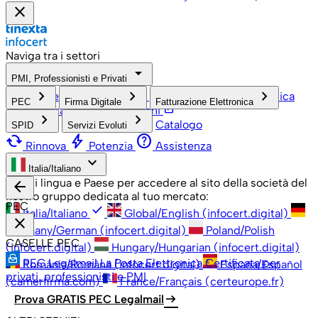
close
Naviga tra i settori
arrow_drop_down
PMI, Professionisti e Privati
check
keyboard_arrow_right
keyboard_arrow_right
keyboard_arrow_right
PMI, Professionisti e Privati
Grandi Aziende
Pubblica
PEC
Firma Digitale
Fatturazione Elettronica
open_in_new
Amministrazione
Associazioni
keyboard_arrow_right
keyboard_arrow_right
Catalogo
SPID
Servizi Evoluti
cached
bolt
help
Rinnova
Potenzia
Assistenza
keyboard_arrow_down
Italia/Italiano
Scegli lingua e Paese per accedere al sito della società del
arrow_back
nostro gruppo dedicata al tuo mercato:
PEC
check
Italia/Italiano
Global/English (infocert.digital)
close
Germany/German (infocert.digital)
Poland/Polish
CASELLE PEC
(infocert.digital)
Hungary/Hungarian (infocert.digital)
PEC Legalmail
La Posta Elettronica Certificata per
România/Română (infocert.digital)
España/Español
privati, professionisti e PMI
(camerfirma.com)
France/Français (certeurope.fr)
arrow_right_alt
Prova GRATIS PEC Legalmail