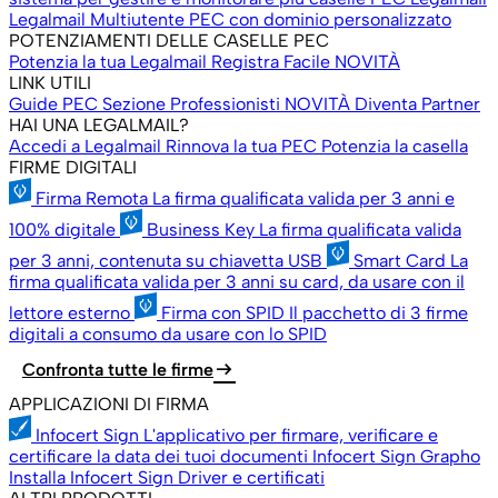
Legalmail Multiutente
PEC con dominio personalizzato
POTENZIAMENTI DELLE CASELLE PEC
Potenzia la tua Legalmail
Registra Facile
NOVITÀ
LINK UTILI
Guide PEC
Sezione Professionisti
NOVITÀ
Diventa Partner
HAI UNA LEGALMAIL?
Accedi a Legalmail
Rinnova la tua PEC
Potenzia la casella
FIRME DIGITALI
Firma Remota
La firma qualificata valida per 3 anni e
100% digitale
Business Key
La firma qualificata valida
per 3 anni, contenuta su chiavetta USB
Smart Card
La
firma qualificata valida per 3 anni su card, da usare con il
lettore esterno
Firma con SPID
Il pacchetto di 3 firme
digitali a consumo da usare con lo SPID
arrow_right_alt
Confronta tutte le firme
APPLICAZIONI DI FIRMA
Infocert Sign
L'applicativo per firmare, verificare e
certificare la data dei tuoi documenti
Infocert Sign Grapho
Installa Infocert Sign
Driver e certificati