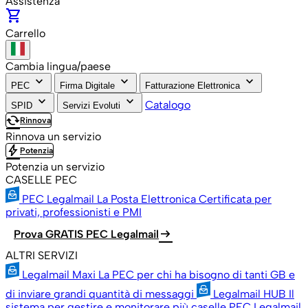
Assistenza
shopping_cart
Carrello
Cambia lingua/paese
keyboard_arrow_down
keyboard_arrow_down
keyboard_arrow_down
PEC
Firma Digitale
Fatturazione Elettronica
keyboard_arrow_down
keyboard_arrow_down
Catalogo
SPID
Servizi Evoluti
cached
Rinnova
Rinnova un servizio
bolt
Potenzia
Potenzia un servizio
CASELLE PEC
PEC Legalmail
La Posta Elettronica Certificata per
privati, professionisti e PMI
arrow_right_alt
Prova GRATIS PEC Legalmail
ALTRI SERVIZI
Legalmail Maxi
La PEC per chi ha bisogno di tanti GB e
di inviare grandi quantità di messaggi
Legalmail HUB
Il
sistema per gestire e monitorare più caselle PEC Legalmail