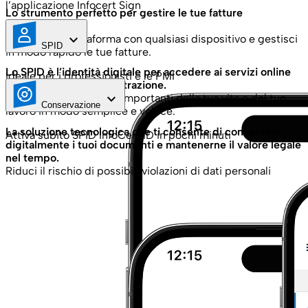
l’applicazione Infocert Sign
Lo strumento perfetto per gestire le tue fatture
elettroniche
keyboard_arrow_down
Accedi alla piattaforma con qualsiasi dispositivo e gestisci
SPID
in modo rapido le tue fatture.
Lo SPID è l’identità digitale per accedere ai servizi online
Ideale per i professionisti e le PMI
della Pubblica Amministrazione.
keyboard_arrow_down
Gestisci gli aspetti più importanti della tua vita e del tuo
Conservazione
lavoro in modo semplice e veloce.
La soluzione tecnologica che ti consente di conservare
Attiva subito SPID InfoCert ID in pochi minuti
digitalmente i tuoi documenti e mantenerne il valore legale
nel tempo.
Riduci il rischio di possibili violazioni di dati personali