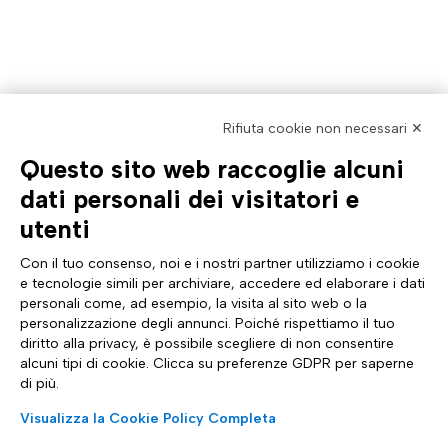
Rifiuta cookie non necessari ✕
Questo sito web raccoglie alcuni
AZIENDA
TUTTO SU DI NOI
dati personali dei visitatori e
Profilo aziendale
Documentazione
Certificazioni
News & eventi Tinexta Inf
utenti
Sostenibilità
Magazine: Futuro Digitale
Cyber Security
Comunicati stampa
Con il tuo consenso, noi e i nostri partner utilizziamo i cookie
Analyst Report
Sito internazionale
e tecnologie simili per archiviare, accedere ed elaborare i dati
Dichiarazione di Accessibilità
Diventa Partner
personali come, ad esempio, la visita al sito web o la
ASSISTENZA
SEGUICI SU
personalizzazione degli annunci. Poiché rispettiamo il tuo
Contattaci
diritto alla privacy, è possibile scegliere di non consentire
FAQ e guide
alcuni tipi di cookie. Clicca su preferenze GDPR per saperne
Whistleblowing
di più.
Impostazioni cookie
Trasparenza tariffaria
Visualizza la Cookie Policy Completa