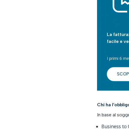
La fattura
facile e v
I primi 6 me
SCOP
Chi ha l’obblig
In base al sogg
Business to 