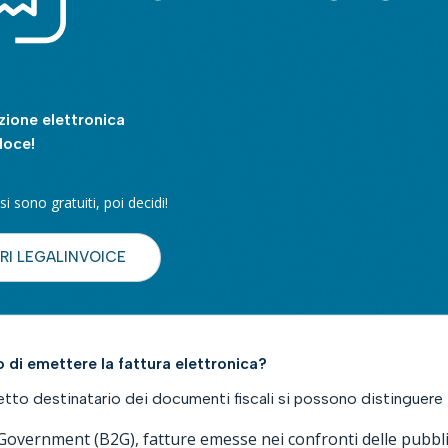
zione elettronica
eloce!
si sono gratuiti, poi decidi!
RI LEGALINVOICE
o di emettere la fattura elettronica?
etto destinatario dei documenti fiscali si possono distinguere t
Government (B2G), fatture emesse nei confronti delle pubbl