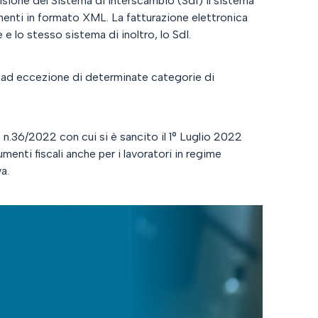
sione del Sistema di Interscambio (SdI) il sistema
menti in formato XML. La fatturazione elettronica
e e lo stesso sistema di inoltro, lo SdI.
sti, ad eccezione di determinate categorie di
e n.36/2022 con cui si è sancito il 1° Luglio 2022
enti fiscali anche per i lavoratori in regime
a.