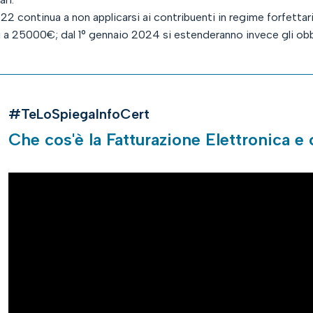
2022 continua a non applicarsi ai contribuenti in regime forfett
ori a 25000€; dal 1° gennaio 2024 si estenderanno invece gli obbli
#TeLoSpiegaInfoCert
Che cos'è la Fatturazione Elettronica 