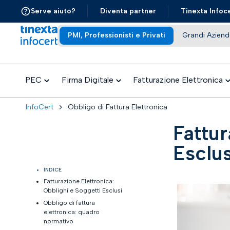
Serve aiuto?
Diventa partner
Tinexta Infoc
PMI, Professionisti e Privati
Grandi Aziend
PEC
Firma Digitale
Fatturazione Elettronica
InfoCert
Obbligo di Fattura Elettronica
Fattur
Esclus
INDICE
Fatturazione Elettronica:
Obblighi e Soggetti Esclusi​
Obbligo di fattura
elettronica: quadro
normativo​