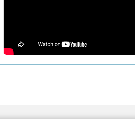
U DI NOI
ASSISTENZA
tazione
Contattaci