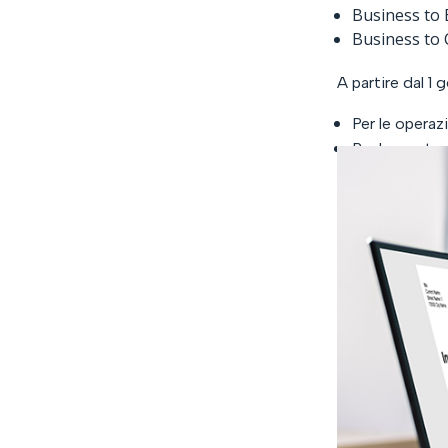
Business to B
Business to 
A partire dal 1 
Per le operaz
Per la prestaz