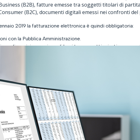
usiness (B2B), fatture emesse tra soggetti titolari di partita
Consumer (B2C), documenti digitali emessi nei confronti del 
gennaio 2019 la fatturazione elettronica è quindi obbligatoria:
ioni con la Pubblica Amministrazione.
ione di servizi e cessione di beni tra soggetti privati: consumator