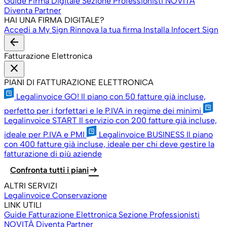
Guide Firma Digitale
Sezione Professionisti
NOVITÀ
Diventa Partner
HAI UNA FIRMA DIGITALE?
Accedi a My Sign
Rinnova la tua firma
Installa Infocert Sign
arrow_back
Fatturazione Elettronica
close
PIANI DI FATTURAZIONE ELETTRONICA
Legalinvoice GO!
Il piano con 50 fatture già incluse,
perfetto per i forfettari e le P.IVA in regime dei minimi
Legalinvoice START
Il servizio con 200 fatture già incluse,
ideale per P.IVA e PMI
Legalinvoice BUSINESS
Il piano
con 400 fatture già incluse, ideale per chi deve gestire la
fatturazione di più aziende
arrow_right_alt
Confronta tutti i piani
ALTRI SERVIZI
Legalinvoice Conservazione
LINK UTILI
Guide Fatturazione Elettronica
Sezione Professionisti
NOVITÀ
Diventa Partner