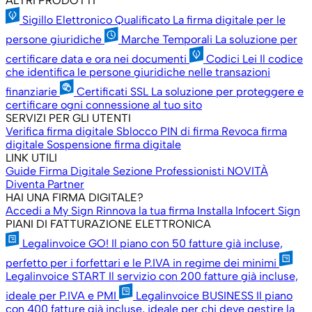
ALTRI PRODOTTI
Sigillo Elettronico Qualificato
La firma digitale per le
persone giuridiche
Marche Temporali
La soluzione per
certificare data e ora nei documenti
Codici Lei
Il codice
che identifica le persone giuridiche nelle transazioni
finanziarie
Certificati SSL
La soluzione per proteggere e
certificare ogni connessione al tuo sito
SERVIZI PER GLI UTENTI
Verifica firma digitale
Sblocco PIN di firma
Revoca firma
digitale
Sospensione firma digitale
LINK UTILI
Guide Firma Digitale
Sezione Professionisti
NOVITÀ
Diventa Partner
HAI UNA FIRMA DIGITALE?
Accedi a My Sign
Rinnova la tua firma
Installa Infocert Sign
PIANI DI FATTURAZIONE ELETTRONICA
Legalinvoice GO!
Il piano con 50 fatture già incluse,
perfetto per i forfettari e le P.IVA in regime dei minimi
Legalinvoice START
Il servizio con 200 fatture già incluse,
ideale per P.IVA e PMI
Legalinvoice BUSINESS
Il piano
con 400 fatture già incluse, ideale per chi deve gestire la