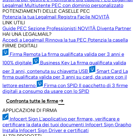
Legalmail Multiutente
PEC con dominio personalizzato
POTENZIAMENTI DELLE CASELLE PEC
Potenzia la tua Legalmail
Registra Facile
NOVITÀ
LINK UTILI
Guide PEC
Sezione Professionisti
NOVITÀ
Diventa Partner
HAI UNA LEGALMAIL?
Accedi a Legalmail
Rinnova la tua PEC
Potenzia la casella
FIRME DIGITALI
Firma Remota
La firma qualificata valida per 3 anni e
100% digitale
Business Key
La firma qualificata valida
per 3 anni, contenuta su chiavetta USB
Smart Card
La
firma qualificata valida per 3 anni su card, da usare con il
lettore esterno
Firma con SPID
Il pacchetto di 3 firme
digitali a consumo da usare con lo SPID
arrow_right_alt
Confronta tutte le firme
APPLICAZIONI DI FIRMA
Infocert Sign
L'applicativo per firmare, verificare e
certificare la data dei tuoi documenti
Infocert Sign Grapho
Installa Infocert Sign
Driver e certificati