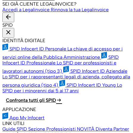
SEI GIÀ CLIENTE LEGALINVOICE?
Accedi a Legalinvoice
Rinnova la tua Legalinvoice
arrow_back
SPID
close
IDENTITÀ DIGITALE
SPID Infocert ID Personale
La chiave di accesso per i
servizi online della Pubblica Amministrazione
SPID
Infocert ID Professionale
Lo SPID per professionisti e
lavoratori autonomi (tipo 3)
SPID Infocert ID Aziendale
Lo SPID per i rappresentanti legali di azienda, collegato alla
persona giuridica (tipo 4)
SPID Infocert ID Young
Lo
SPID per i minorenni dai 5 ai 17 anni
arrow_right_alt
Confronta tutti gli SPID
APPLICAZIONE
App My Infocert
LINK UTILI
Guide SPID
Sezione Professionisti
NOVITÀ
Diventa Partner