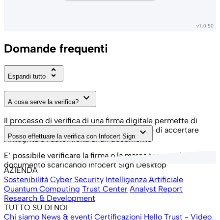
Domande frequenti
unfold_more
Espandi tutto
keyboard_arrow_down
A cosa serve la verifica?
Il processo di verifica di una firma digitale permette di
poter controllare l’identità del firmatario e di accertare
keyboard_arrow_down
Posso effettuare la verifica con Infocert Sign
l’integrità e l’autenticità di un documento
E’ possibile verificare la firma o la marca temporale di un
documento scaricando Infocert Sign Desktop
AZIENDA
Sostenibilità
Cyber Security
Intelligenza Artificiale
Quantum Computing
Trust Center
Analyst Report
Research & Development
TUTTO SU DI NOI
Chi siamo
News & eventi
Certificazioni
Hello Trust - Video