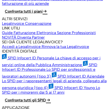
fatturazione di più aziende
arrow_right_alt
Confronta tutti i piani
ALTRI SERVIZI
Legalinvoice Conservazione
LINK UTILI
Guide Fatturazione Elettronica
Sezione Professionisti
NOVITÀ
Diventa Partner
SEI GIÀ CLIENTE LEGALINVOICE?
Accedi a Legalinvoice
Rinnova la tua Legalinvoice
IDENTITÀ DIGITALE
SPID Infocert ID Personale
La chiave di accesso per i
servizi online della Pubblica Amministrazione
SPID
Infocert ID Professionale
Lo SPID per professionisti e
lavoratori autonomi (tipo 3)
SPID Infocert ID Aziendale
Lo SPID per i rappresentanti legali di azienda, collegato alla
persona giuridica (tipo 4)
SPID Infocert ID Young
Lo
SPID per i minorenni dai 5 ai 17 anni
arrow_right_alt
Confronta tutti gli SPID
APPLICAZIONE