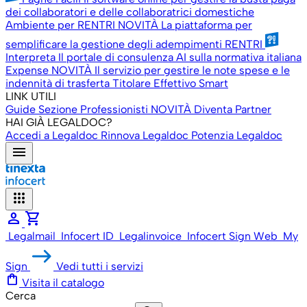
dei collaboratori e delle collaboratrici domestiche
Ambiente per RENTRI
NOVITÀ
La piattaforma per
semplificare la gestione degli adempimenti RENTRI
Interpreta
Il portale di consulenza AI sulla normativa italiana
Expense
NOVITÀ
Il servizio per gestire le note spese e le
indennità di trasferta
Titolare Effettivo Smart
LINK UTILI
Guide
Sezione Professionisti
NOVITÀ
Diventa Partner
HAI GIÀ LEGALDOC?
Accedi a Legaldoc
Rinnova Legaldoc
Potenzia Legaldoc
menu
apps
person
shopping_cart
Legalmail
Infocert ID
Legalinvoice
Infocert Sign Web
My
Sign
Vedi tutti i servizi
shopping_bag
Visita il catalogo
Cerca