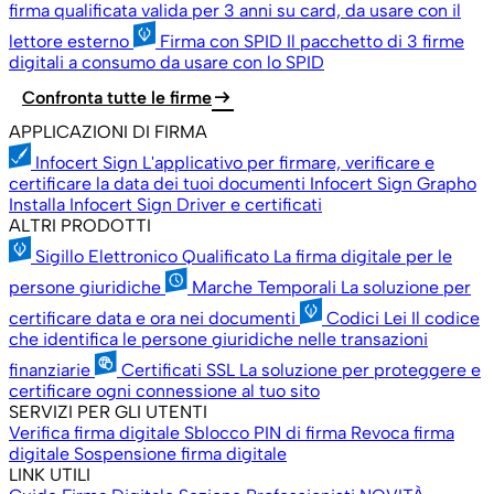
firma qualificata valida per 3 anni su card, da usare con il
lettore esterno
Firma con SPID
Il pacchetto di 3 firme
digitali a consumo da usare con lo SPID
arrow_right_alt
Confronta tutte le firme
APPLICAZIONI DI FIRMA
Infocert Sign
L'applicativo per firmare, verificare e
certificare la data dei tuoi documenti
Infocert Sign Grapho
Installa Infocert Sign
Driver e certificati
ALTRI PRODOTTI
Sigillo Elettronico Qualificato
La firma digitale per le
persone giuridiche
Marche Temporali
La soluzione per
certificare data e ora nei documenti
Codici Lei
Il codice
che identifica le persone giuridiche nelle transazioni
finanziarie
Certificati SSL
La soluzione per proteggere e
certificare ogni connessione al tuo sito
SERVIZI PER GLI UTENTI
Verifica firma digitale
Sblocco PIN di firma
Revoca firma
digitale
Sospensione firma digitale
LINK UTILI