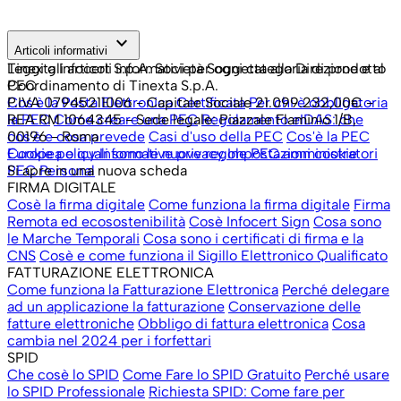
keyboard_arrow_down
Articoli informativi
Leggi gli articoli informativi per ogni categoria di prodotto
Tinexta Infocert S.p.A. Società Soggetta alla Direzione e al
PEC
Coordinamento di Tinexta S.p.A.
Cos'è la Posta Elettronica Certificata
P.IVA 07945211006 - Capitale Sociale 21.099.232,00€ -
Per chi è obbligatoria
la PEC
REA RM 1064345 - Sede legale: Piazzale Flaminio 1/B,
Come creare una PEC
Regolamento eIDAS: che
cos'è e cosa prevede
00196 - Roma
Casi d'uso della PEC
Cos'è la PEC
Europea e quali sono le nuove regole
Cookie policy
Informative privacy
Impostazioni cookie
PEC amministratori
PEC Personal
Si apre in una nuova scheda
FIRMA DIGITALE
Cosè la firma digitale
Come funziona la firma digitale
Firma
Remota ed ecosostenibilità
Cosè Infocert Sign
Cosa sono
le Marche Temporali
Cosa sono i certificati di firma e la
CNS
Cosè e come funziona il Sigillo Elettronico Qualificato
FATTURAZIONE ELETTRONICA
Come funziona la Fatturazione Elettronica
Perché delegare
ad un applicazione la fatturazione
Conservazione delle
fatture elettroniche
Obbligo di fattura elettronica
Cosa
cambia nel 2024 per i forfettari
SPID
Che cosè lo SPID
Come Fare lo SPID Gratuito
Perché usare
lo SPID Professionale
Richiesta SPID: Come fare per