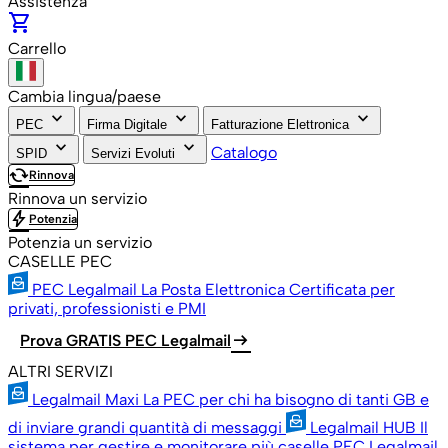
Assistenza
shopping_cart
Carrello
Cambia lingua/paese
keyboard_arrow_down
keyboard_arrow_down
keyboard_arrow_down
PEC
Firma Digitale
Fatturazione Elettronica
keyboard_arrow_down
keyboard_arrow_down
Catalogo
SPID
Servizi Evoluti
cached
Rinnova
Rinnova un servizio
bolt
Potenzia
Potenzia un servizio
CASELLE PEC
PEC Legalmail
La Posta Elettronica Certificata per
privati, professionisti e PMI
arrow_right_alt
Prova GRATIS PEC Legalmail
ALTRI SERVIZI
Legalmail Maxi
La PEC per chi ha bisogno di tanti GB e
di inviare grandi quantità di messaggi
Legalmail HUB
Il
sistema per gestire e monitorare più caselle PEC Legalmail