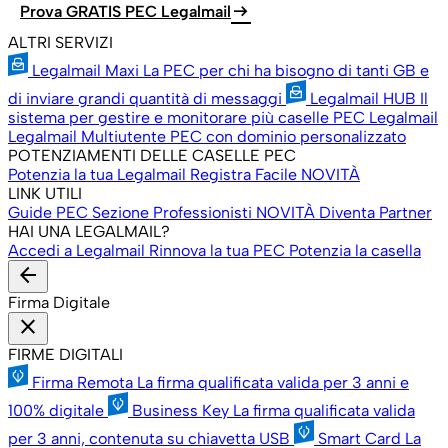
arrow_right_alt
Prova GRATIS PEC Legalmail
ALTRI SERVIZI
Legalmail Maxi
La PEC per chi ha bisogno di tanti GB e
di inviare grandi quantità di messaggi
Legalmail HUB
Il
sistema per gestire e monitorare più caselle PEC Legalmail
Legalmail Multiutente
PEC con dominio personalizzato
POTENZIAMENTI DELLE CASELLE PEC
Potenzia la tua Legalmail
Registra Facile
NOVITÀ
LINK UTILI
Guide PEC
Sezione Professionisti
NOVITÀ
Diventa Partner
HAI UNA LEGALMAIL?
Accedi a Legalmail
Rinnova la tua PEC
Potenzia la casella
arrow_back
Firma Digitale
close
FIRME DIGITALI
Firma Remota
La firma qualificata valida per 3 anni e
100% digitale
Business Key
La firma qualificata valida
per 3 anni, contenuta su chiavetta USB
Smart Card
La