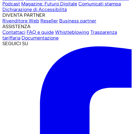
Podcast
Magazine: Futuro Digitale
Comunicati stampa
Dichiarazione di Accessibilità
DIVENTA PARTNER
Rivenditore Web
Reseller
Business partner
ASSISTENZA
Contattaci
FAQ e guide
Whistleblowing
Trasparenza
tariffaria
Documentazione
SEGUICI SU