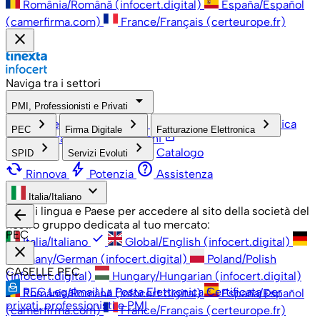
România/Română (infocert.digital)
España/Español
(camerfirma.com)
France/Français (certeurope.fr)
close
Naviga tra i settori
arrow_drop_down
PMI, Professionisti e Privati
check
keyboard_arrow_right
keyboard_arrow_right
keyboard_arrow_right
PMI, Professionisti e Privati
Grandi Aziende
Pubblica
PEC
Firma Digitale
Fatturazione Elettronica
open_in_new
Amministrazione
Associazioni
keyboard_arrow_right
keyboard_arrow_right
Catalogo
SPID
Servizi Evoluti
cached
bolt
help
Rinnova
Potenzia
Assistenza
keyboard_arrow_down
Italia/Italiano
Scegli lingua e Paese per accedere al sito della società del
arrow_back
nostro gruppo dedicata al tuo mercato:
PEC
check
Italia/Italiano
Global/English (infocert.digital)
close
Germany/German (infocert.digital)
Poland/Polish
CASELLE PEC
(infocert.digital)
Hungary/Hungarian (infocert.digital)
PEC Legalmail
La Posta Elettronica Certificata per
România/Română (infocert.digital)
España/Español
privati, professionisti e PMI
(camerfirma.com)
France/Français (certeurope.fr)