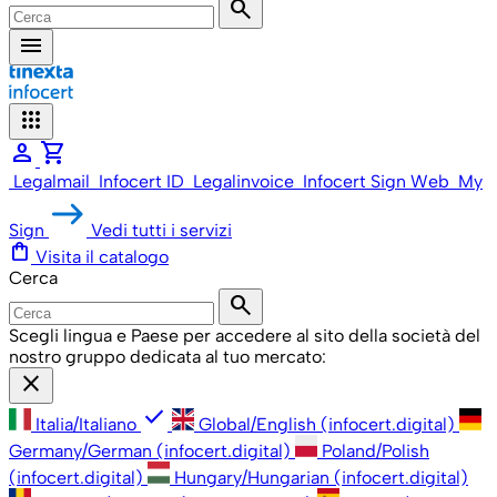
search
menu
apps
person
shopping_cart
Legalmail
Infocert ID
Legalinvoice
Infocert Sign Web
My
Sign
Vedi tutti i servizi
shopping_bag
Visita il catalogo
Cerca
search
Scegli lingua e Paese per accedere al sito della società del
nostro gruppo dedicata al tuo mercato:
close
check
Italia/Italiano
Global/English (infocert.digital)
Germany/German (infocert.digital)
Poland/Polish
(infocert.digital)
Hungary/Hungarian (infocert.digital)