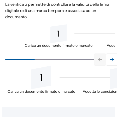
La verifica ti permette di controllare la validità della firma
digitale o di una marca temporale associata ad un
documento
1
Carica un documento firmato o marcato
Accett
arrow_back
arrow_forward
1
Carica un documento firmato o marcato
Accetta le condizion