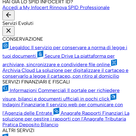
HAI GIÀ LO SPID INFOCERT ID?
Accedi a My Infocert
Rinnova SPID Professionale
arrow_back
Servizi Evoluti
close
CONSERVAZIONE
Legaldoc
Il servizio per conservare a norma di legge i
tuoi documenti
Secure Drive
La piattaforma per
archiviare, sincronizzare e condividere file online
Archivia Cloud
La soluzione per digitalizzare il cartaceo e
conservarlo a legge il cartaceo, con ritiro al domicilio
SERVIZI FINANZIARI E FISCALI
Informazioni Commerciali
Il portale per richiedere
visure, bilanci e documenti ufficiali in pochi click
Indagini Finanziarie
Il servizio web per comunicare con
l'Agenzia delle Entrate
Anagrafe Rapporti Finanziari
La
soluzione per gestire i rapporti con l'Anagrafe Tributaria
Pratica Deposito Bilancio
ALTRI SERVIZI