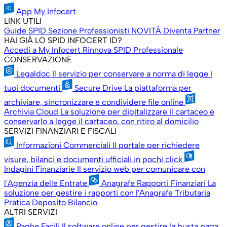
App My Infocert
LINK UTILI
Guide SPID
Sezione Professionisti
NOVITÀ
Diventa Partner
HAI GIÀ LO SPID INFOCERT ID?
Accedi a My Infocert
Rinnova SPID Professionale
CONSERVAZIONE
Legaldoc
Il servizio per conservare a norma di legge i
tuoi documenti
Secure Drive
La piattaforma per
archiviare, sincronizzare e condividere file online
Archivia Cloud
La soluzione per digitalizzare il cartaceo e
conservarlo a legge il cartaceo, con ritiro al domicilio
SERVIZI FINANZIARI E FISCALI
Informazioni Commerciali
Il portale per richiedere
visure, bilanci e documenti ufficiali in pochi click
Indagini Finanziarie
Il servizio web per comunicare con
l'Agenzia delle Entrate
Anagrafe Rapporti Finanziari
La
soluzione per gestire i rapporti con l'Anagrafe Tributaria
Pratica Deposito Bilancio
ALTRI SERVIZI
Paghe Facili
Il software online per gestire la busta paga