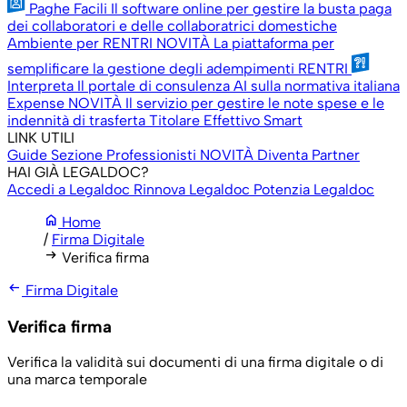
Paghe Facili
Il software online per gestire la busta paga
dei collaboratori e delle collaboratrici domestiche
Ambiente per RENTRI
NOVITÀ
La piattaforma per
semplificare la gestione degli adempimenti RENTRI
Interpreta
Il portale di consulenza AI sulla normativa italiana
Expense
NOVITÀ
Il servizio per gestire le note spese e le
indennità di trasferta
Titolare Effettivo Smart
LINK UTILI
Guide
Sezione Professionisti
NOVITÀ
Diventa Partner
HAI GIÀ LEGALDOC?
Accedi a Legaldoc
Rinnova Legaldoc
Potenzia Legaldoc
home
Home
/
Firma Digitale
arrow_right_alt
Verifica firma
arrow_left_alt
Firma Digitale
Verifica firma
Verifica la validità sui documenti di una firma digitale o di
una marca temporale