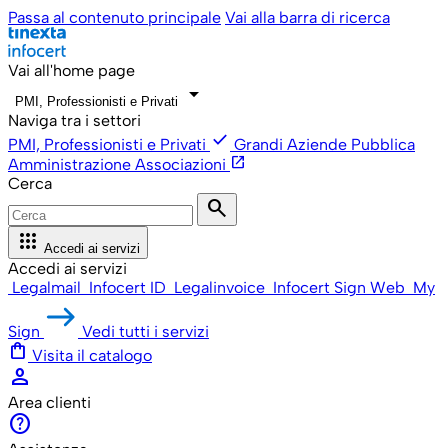
Passa al contenuto principale
Vai alla barra di ricerca
Vai all'home page
arrow_drop_down
PMI, Professionisti e Privati
Naviga tra i settori
check
PMI, Professionisti e Privati
Grandi Aziende
Pubblica
open_in_new
Amministrazione
Associazioni
Cerca
search
apps
Accedi ai servizi
Accedi ai servizi
Legalmail
Infocert ID
Legalinvoice
Infocert Sign Web
My
Sign
Vedi tutti i servizi
shopping_bag
Visita il catalogo
person
Area clienti
help