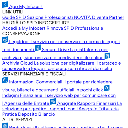
App My Infocert
LINK UTILI
Guide SPID
Sezione Professionisti
NOVITÀ
Diventa Partner
HAI GIÀ LO SPID INFOCERT ID?
Accedi a My Infocert
Rinnova SPID Professionale
CONSERVAZIONE
Legaldoc
Il servizio per conservare a norma di legge i
tuoi documenti
Secure Drive
La piattaforma per
archiviare, sincronizzare e condividere file online
Archivia Cloud
La soluzione per digitalizzare il cartaceo e
conservarlo a legge il cartaceo, con ritiro al domicilio
SERVIZI FINANZIARI E FISCALI
Informazioni Commerciali
Il portale per richiedere
visure, bilanci e documenti ufficiali in pochi click
Indagini Finanziarie
Il servizio web per comunicare con
l'Agenzia delle Entrate
Anagrafe Rapporti Finanziari
La
soluzione per gestire i rapporti con l'Anagrafe Tributaria
Pratica Deposito Bilancio
ALTRI SERVIZI
Paghe Facili
Il software online per gestire la busta paga