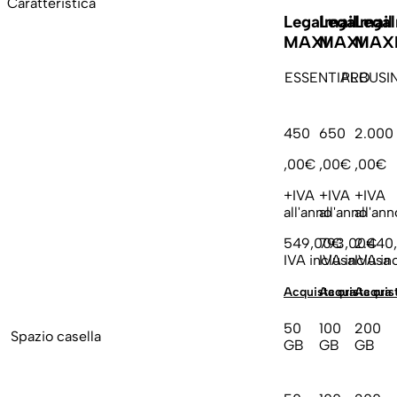
Caratteristica
Legalmail
Legalmail
Legal
MAXI
MAXI
MAX
ESSENTIAL
PRO
BUSI
450
650
2.000
,00€
,00€
,00€
+IVA
+IVA
+IVA
all'anno
all'anno
all'ann
549,00€
793,00€
2.440
IVA inclusa
IVA inclusa
IVA in
Acquista ora
Acquista ora
Acquist
50
100
200
Spazio casella
GB
GB
GB