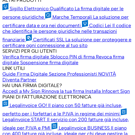
ALTRI PRODOTTI
Sigillo Elettronico Qualificato
La firma digitale per le
persone giuridiche
Marche Temporali
La soluzione per
certificare data e ora nei documenti
Codici Lei
Il codice
che identifica le persone giuridiche nelle transazioni
finanziarie
Certificati SSL
La soluzione per proteggere e
certificare ogni connessione al tuo sito
SERVIZI PER GLI UTENTI
Verifica firma digitale
Sblocco PIN di firma
Revoca firma
digitale
Sospensione firma digitale
LINK UTILI
Guide Firma Digitale
Sezione Professionisti
NOVITÀ
Diventa Partner
HAI UNA FIRMA DIGITALE?
Accedi a My Sign
Rinnova la tua firma
Installa Infocert Sign
PIANI DI FATTURAZIONE ELETTRONICA
Legalinvoice GO!
Il piano con 50 fatture già incluse,
perfetto per i forfettari e le P.IVA in regime dei minimi
Legalinvoice START
Il servizio con 200 fatture già incluse,
ideale per P.IVA e PMI
Legalinvoice BUSINESS
Il piano
con 400 fatture già incluse, ideale per chi deve gestire la