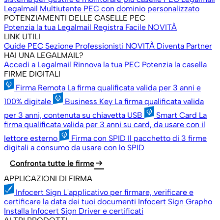
Legalmail Multiutente
PEC con dominio personalizzato
POTENZIAMENTI DELLE CASELLE PEC
Potenzia la tua Legalmail
Registra Facile
NOVITÀ
LINK UTILI
Guide PEC
Sezione Professionisti
NOVITÀ
Diventa Partner
HAI UNA LEGALMAIL?
Accedi a Legalmail
Rinnova la tua PEC
Potenzia la casella
FIRME DIGITALI
Firma Remota
La firma qualificata valida per 3 anni e
100% digitale
Business Key
La firma qualificata valida
per 3 anni, contenuta su chiavetta USB
Smart Card
La
firma qualificata valida per 3 anni su card, da usare con il
lettore esterno
Firma con SPID
Il pacchetto di 3 firme
digitali a consumo da usare con lo SPID
arrow_right_alt
Confronta tutte le firme
APPLICAZIONI DI FIRMA
Infocert Sign
L'applicativo per firmare, verificare e
certificare la data dei tuoi documenti
Infocert Sign Grapho
Installa Infocert Sign
Driver e certificati