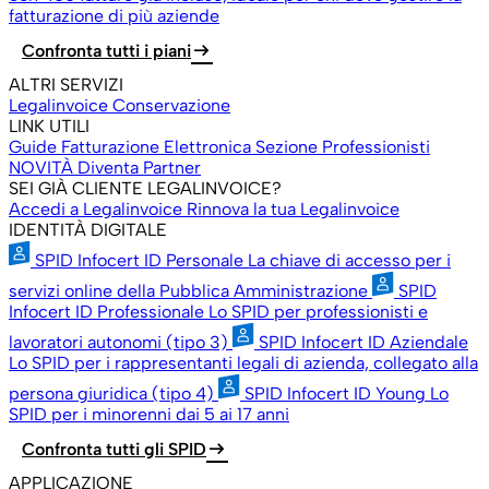
fatturazione di più aziende
arrow_right_alt
Confronta tutti i piani
ALTRI SERVIZI
Legalinvoice Conservazione
LINK UTILI
Guide Fatturazione Elettronica
Sezione Professionisti
NOVITÀ
Diventa Partner
SEI GIÀ CLIENTE LEGALINVOICE?
Accedi a Legalinvoice
Rinnova la tua Legalinvoice
IDENTITÀ DIGITALE
SPID Infocert ID Personale
La chiave di accesso per i
servizi online della Pubblica Amministrazione
SPID
Infocert ID Professionale
Lo SPID per professionisti e
lavoratori autonomi (tipo 3)
SPID Infocert ID Aziendale
Lo SPID per i rappresentanti legali di azienda, collegato alla
persona giuridica (tipo 4)
SPID Infocert ID Young
Lo
SPID per i minorenni dai 5 ai 17 anni
arrow_right_alt
Confronta tutti gli SPID
APPLICAZIONE