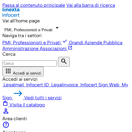
Passa al contenuto principale
Vai alla barra di ricerca
Vai all'home page
arrow_drop_down
PMI, Professionisti e Privati
Naviga tra i settori
check
PMI, Professionisti e Privati
Grandi Aziende
Pubblica
open_in_new
Amministrazione
Associazioni
Cerca
search
apps
Accedi ai servizi
Accedi ai servizi
Legalmail
Infocert ID
Legalinvoice
Infocert Sign Web
My
Sign
Vedi tutti i servizi
shopping_bag
Visita il catalogo
person
Area clienti
help