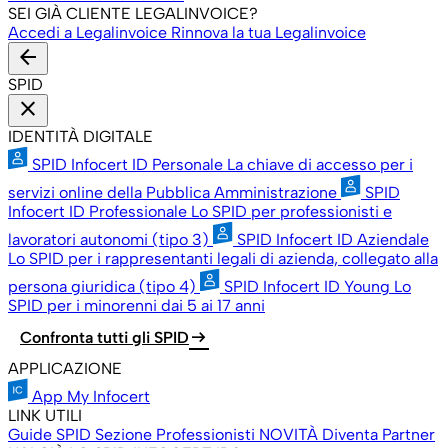
SEI GIÀ CLIENTE LEGALINVOICE?
Accedi a Legalinvoice
Rinnova la tua Legalinvoice
arrow_back
SPID
close
IDENTITÀ DIGITALE
SPID Infocert ID Personale
La chiave di accesso per i
servizi online della Pubblica Amministrazione
SPID
Infocert ID Professionale
Lo SPID per professionisti e
lavoratori autonomi (tipo 3)
SPID Infocert ID Aziendale
Lo SPID per i rappresentanti legali di azienda, collegato alla
persona giuridica (tipo 4)
SPID Infocert ID Young
Lo
SPID per i minorenni dai 5 ai 17 anni
arrow_right_alt
Confronta tutti gli SPID
APPLICAZIONE
App My Infocert
LINK UTILI
Guide SPID
Sezione Professionisti
NOVITÀ
Diventa Partner