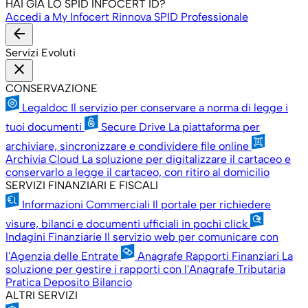
HAI GIÀ LO SPID INFOCERT ID?
Accedi a My Infocert
Rinnova SPID Professionale
arrow_back
Servizi Evoluti
close
CONSERVAZIONE
Legaldoc
Il servizio per conservare a norma di legge i
tuoi documenti
Secure Drive
La piattaforma per
archiviare, sincronizzare e condividere file online
Archivia Cloud
La soluzione per digitalizzare il cartaceo e
conservarlo a legge il cartaceo, con ritiro al domicilio
SERVIZI FINANZIARI E FISCALI
Informazioni Commerciali
Il portale per richiedere
visure, bilanci e documenti ufficiali in pochi click
Indagini Finanziarie
Il servizio web per comunicare con
l'Agenzia delle Entrate
Anagrafe Rapporti Finanziari
La
soluzione per gestire i rapporti con l'Anagrafe Tributaria
Pratica Deposito Bilancio
ALTRI SERVIZI