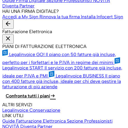
Guide Firma Digitale
Sezione Professionisti
NOVITÀ
Diventa Partner
HAI UNA FIRMA DIGITALE?
Accedi a My Sign
Rinnova la tua firma
Installa Infocert Sign
arrow_back
Fatturazione Elettronica
close
PIANI DI FATTURAZIONE ELETTRONICA
Legalinvoice GO!
Il piano con 50 fatture già incluse,
perfetto per i forfettari e le P.IVA in regime dei minimi
Legalinvoice START
Il servizio con 200 fatture già incluse,
ideale per P.IVA e PMI
Legalinvoice BUSINESS
Il piano
con 400 fatture già incluse, ideale per chi deve gestire la
fatturazione di più aziende
arrow_right_alt
Confronta tutti i piani
ALTRI SERVIZI
Legalinvoice Conservazione
LINK UTILI
Guide Fatturazione Elettronica
Sezione Professionisti
NOVITÀ
Diventa Partner