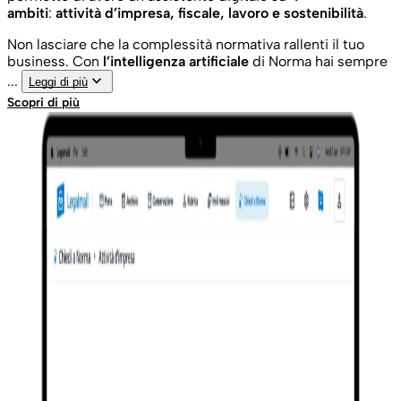
ambiti
:
attività d’impresa, fiscale, lavoro e sostenibilità
.
Non lasciare che la complessità normativa rallenti il tuo
business. Con
l’intelligenza artificiale
di Norma hai sempre
keyboard_arrow_down
...
Leggi di più
Scopri di più