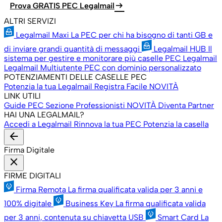
arrow_right_alt
Prova GRATIS PEC Legalmail
ALTRI SERVIZI
Legalmail Maxi
La PEC per chi ha bisogno di tanti GB e
di inviare grandi quantità di messaggi
Legalmail HUB
Il
sistema per gestire e monitorare più caselle PEC Legalmail
Legalmail Multiutente
PEC con dominio personalizzato
POTENZIAMENTI DELLE CASELLE PEC
Potenzia la tua Legalmail
Registra Facile
NOVITÀ
LINK UTILI
Guide PEC
Sezione Professionisti
NOVITÀ
Diventa Partner
HAI UNA LEGALMAIL?
Accedi a Legalmail
Rinnova la tua PEC
Potenzia la casella
arrow_back
Firma Digitale
close
FIRME DIGITALI
Firma Remota
La firma qualificata valida per 3 anni e
100% digitale
Business Key
La firma qualificata valida
per 3 anni, contenuta su chiavetta USB
Smart Card
La