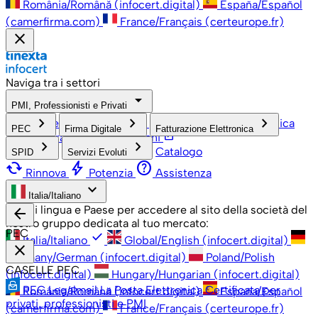
România/Română (infocert.digital)
España/Español
(camerfirma.com)
France/Français (certeurope.fr)
close
Naviga tra i settori
arrow_drop_down
PMI, Professionisti e Privati
check
keyboard_arrow_right
keyboard_arrow_right
keyboard_arrow_right
PMI, Professionisti e Privati
Grandi Aziende
Pubblica
PEC
Firma Digitale
Fatturazione Elettronica
open_in_new
Amministrazione
Associazioni
keyboard_arrow_right
keyboard_arrow_right
Catalogo
SPID
Servizi Evoluti
cached
bolt
help
Rinnova
Potenzia
Assistenza
keyboard_arrow_down
Italia/Italiano
Scegli lingua e Paese per accedere al sito della società del
arrow_back
nostro gruppo dedicata al tuo mercato:
PEC
check
Italia/Italiano
Global/English (infocert.digital)
close
Germany/German (infocert.digital)
Poland/Polish
CASELLE PEC
(infocert.digital)
Hungary/Hungarian (infocert.digital)
PEC Legalmail
La Posta Elettronica Certificata per
România/Română (infocert.digital)
España/Español
privati, professionisti e PMI
(camerfirma.com)
France/Français (certeurope.fr)