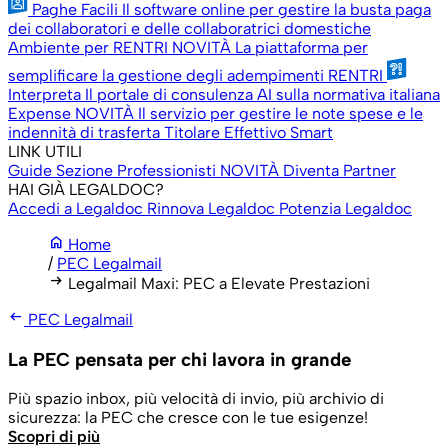
Paghe Facili
Il software online per gestire la busta paga
dei collaboratori e delle collaboratrici domestiche
Ambiente per RENTRI
NOVITÀ
La piattaforma per
semplificare la gestione degli adempimenti RENTRI
Interpreta
Il portale di consulenza AI sulla normativa italiana
Expense
NOVITÀ
Il servizio per gestire le note spese e le
indennità di trasferta
Titolare Effettivo Smart
LINK UTILI
Guide
Sezione Professionisti
NOVITÀ
Diventa Partner
HAI GIÀ LEGALDOC?
Accedi a Legaldoc
Rinnova Legaldoc
Potenzia Legaldoc
home
Home
/
PEC Legalmail
arrow_right_alt
Legalmail Maxi: PEC a Elevate Prestazioni
arrow_left_alt
PEC Legalmail
La PEC pensata per chi lavora in grande
Più spazio inbox, più velocità di invio, più archivio di
sicurezza: la PEC che cresce con le tue esigenze!
Scopri di più