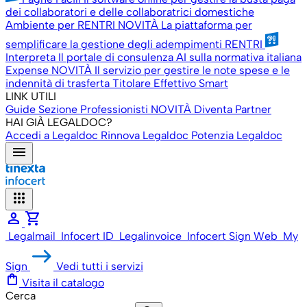
dei collaboratori e delle collaboratrici domestiche
Ambiente per RENTRI
NOVITÀ
La piattaforma per
semplificare la gestione degli adempimenti RENTRI
Interpreta
Il portale di consulenza AI sulla normativa italiana
Expense
NOVITÀ
Il servizio per gestire le note spese e le
indennità di trasferta
Titolare Effettivo Smart
LINK UTILI
Guide
Sezione Professionisti
NOVITÀ
Diventa Partner
HAI GIÀ LEGALDOC?
Accedi a Legaldoc
Rinnova Legaldoc
Potenzia Legaldoc
menu
apps
person
shopping_cart
Legalmail
Infocert ID
Legalinvoice
Infocert Sign Web
My
Sign
Vedi tutti i servizi
shopping_bag
Visita il catalogo
Cerca