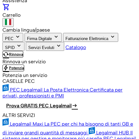
Assistenza
shopping_cart
Carrello
Cambia lingua/paese
keyboard_arrow_down
keyboard_arrow_down
keyboard_arrow_down
PEC
Firma Digitale
Fatturazione Elettronica
keyboard_arrow_down
keyboard_arrow_down
Catalogo
SPID
Servizi Evoluti
cached
Rinnova
Rinnova un servizio
bolt
Potenzia
Potenzia un servizio
CASELLE PEC
PEC Legalmail
La Posta Elettronica Certificata per
privati, professionisti e PMI
arrow_right_alt
Prova GRATIS PEC Legalmail
ALTRI SERVIZI
Legalmail Maxi
La PEC per chi ha bisogno di tanti GB e
di inviare grandi quantità di messaggi
Legalmail HUB
Il
sistema per gestire e monitorare più caselle PEC Legalmail