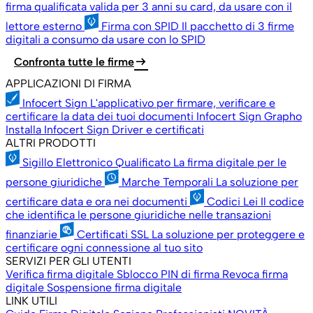
firma qualificata valida per 3 anni su card, da usare con il
lettore esterno
Firma con SPID
Il pacchetto di 3 firme
digitali a consumo da usare con lo SPID
arrow_right_alt
Confronta tutte le firme
APPLICAZIONI DI FIRMA
Infocert Sign
L'applicativo per firmare, verificare e
certificare la data dei tuoi documenti
Infocert Sign Grapho
Installa Infocert Sign
Driver e certificati
ALTRI PRODOTTI
Sigillo Elettronico Qualificato
La firma digitale per le
persone giuridiche
Marche Temporali
La soluzione per
certificare data e ora nei documenti
Codici Lei
Il codice
che identifica le persone giuridiche nelle transazioni
finanziarie
Certificati SSL
La soluzione per proteggere e
certificare ogni connessione al tuo sito
SERVIZI PER GLI UTENTI
Verifica firma digitale
Sblocco PIN di firma
Revoca firma
digitale
Sospensione firma digitale
LINK UTILI