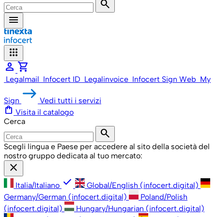
search
menu
apps
person
shopping_cart
Legalmail
Infocert ID
Legalinvoice
Infocert Sign Web
My
Sign
Vedi tutti i servizi
shopping_bag
Visita il catalogo
Cerca
search
Scegli lingua e Paese per accedere al sito della società del
nostro gruppo dedicata al tuo mercato:
close
check
Italia/Italiano
Global/English (infocert.digital)
Germany/German (infocert.digital)
Poland/Polish
(infocert.digital)
Hungary/Hungarian (infocert.digital)