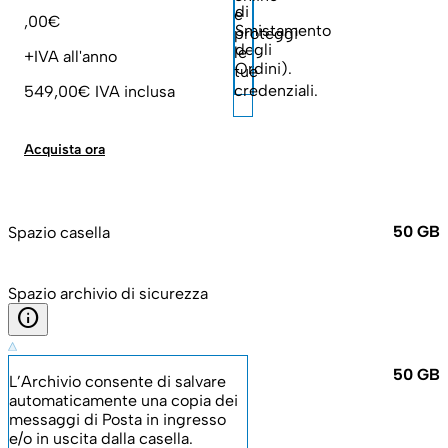
di
e
,00€
Smistamento
proteggi
degli
le
+IVA all'anno
Ordini).
tue
credenziali.
549,00€
IVA inclusa
Acquista ora
50 GB
Spazio casella
Spazio archivio di sicurezza
info
50 GB
L’Archivio consente di salvare
automaticamente una copia dei
messaggi di Posta in ingresso
e/o in uscita dalla casella.