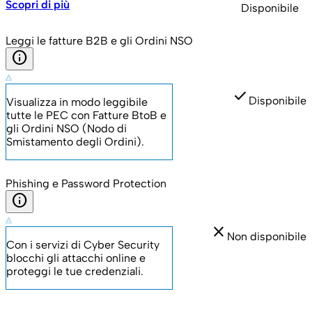
Scopri di più
Disponibile
Leggi le fatture B2B e gli Ordini NSO
info
check
Disponibile
Visualizza in modo leggibile
tutte le PEC con Fatture BtoB e
gli Ordini NSO (Nodo di
Smistamento degli Ordini).
Phishing e Password Protection
info
close
Non disponibile
Con i servizi di Cyber Security
blocchi gli attacchi online e
proteggi le tue credenziali.