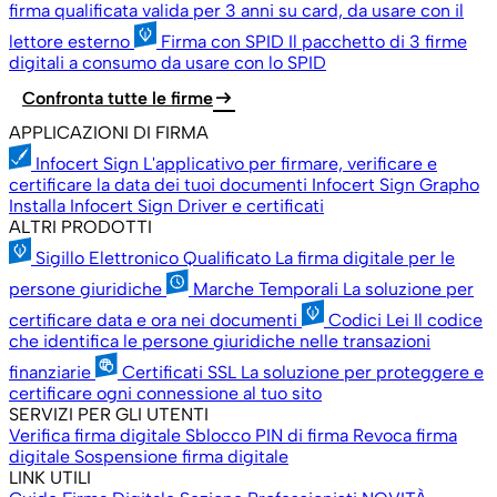
firma qualificata valida per 3 anni su card, da usare con il
lettore esterno
Firma con SPID
Il pacchetto di 3 firme
digitali a consumo da usare con lo SPID
arrow_right_alt
Confronta tutte le firme
APPLICAZIONI DI FIRMA
Infocert Sign
L'applicativo per firmare, verificare e
certificare la data dei tuoi documenti
Infocert Sign Grapho
Installa Infocert Sign
Driver e certificati
ALTRI PRODOTTI
Sigillo Elettronico Qualificato
La firma digitale per le
persone giuridiche
Marche Temporali
La soluzione per
certificare data e ora nei documenti
Codici Lei
Il codice
che identifica le persone giuridiche nelle transazioni
finanziarie
Certificati SSL
La soluzione per proteggere e
certificare ogni connessione al tuo sito
SERVIZI PER GLI UTENTI
Verifica firma digitale
Sblocco PIN di firma
Revoca firma
digitale
Sospensione firma digitale
LINK UTILI