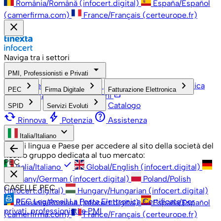
România/Română (infocert.digital)
España/Español
(camerfirma.com)
France/Français (certeurope.fr)
close
Naviga tra i settori
arrow_drop_down
PMI, Professionisti e Privati
check
keyboard_arrow_right
keyboard_arrow_right
keyboard_arrow_right
PMI, Professionisti e Privati
Grandi Aziende
Pubblica
PEC
Firma Digitale
Fatturazione Elettronica
open_in_new
Amministrazione
Associazioni
keyboard_arrow_right
keyboard_arrow_right
Catalogo
SPID
Servizi Evoluti
cached
bolt
help
Rinnova
Potenzia
Assistenza
keyboard_arrow_down
Italia/Italiano
Scegli lingua e Paese per accedere al sito della società del
arrow_back
nostro gruppo dedicata al tuo mercato:
PEC
check
Italia/Italiano
Global/English (infocert.digital)
close
Germany/German (infocert.digital)
Poland/Polish
CASELLE PEC
(infocert.digital)
Hungary/Hungarian (infocert.digital)
PEC Legalmail
La Posta Elettronica Certificata per
România/Română (infocert.digital)
España/Español
privati, professionisti e PMI
(camerfirma.com)
France/Français (certeurope.fr)