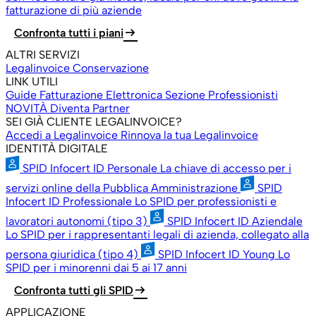
fatturazione di più aziende
arrow_right_alt
Confronta tutti i piani
ALTRI SERVIZI
Legalinvoice Conservazione
LINK UTILI
Guide Fatturazione Elettronica
Sezione Professionisti
NOVITÀ
Diventa Partner
SEI GIÀ CLIENTE LEGALINVOICE?
Accedi a Legalinvoice
Rinnova la tua Legalinvoice
IDENTITÀ DIGITALE
SPID Infocert ID Personale
La chiave di accesso per i
servizi online della Pubblica Amministrazione
SPID
Infocert ID Professionale
Lo SPID per professionisti e
lavoratori autonomi (tipo 3)
SPID Infocert ID Aziendale
Lo SPID per i rappresentanti legali di azienda, collegato alla
persona giuridica (tipo 4)
SPID Infocert ID Young
Lo
SPID per i minorenni dai 5 ai 17 anni
arrow_right_alt
Confronta tutti gli SPID
APPLICAZIONE