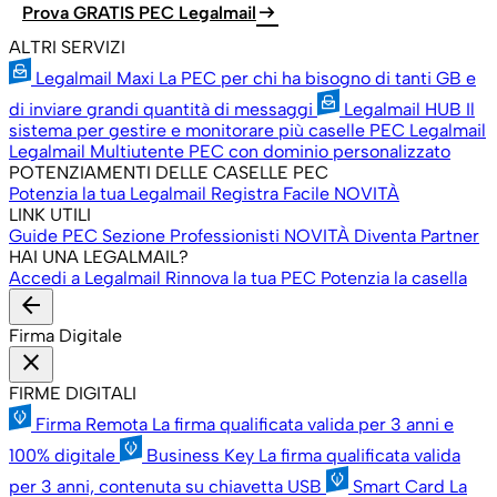
arrow_right_alt
Prova GRATIS PEC Legalmail
ALTRI SERVIZI
Legalmail Maxi
La PEC per chi ha bisogno di tanti GB e
di inviare grandi quantità di messaggi
Legalmail HUB
Il
sistema per gestire e monitorare più caselle PEC Legalmail
Legalmail Multiutente
PEC con dominio personalizzato
POTENZIAMENTI DELLE CASELLE PEC
Potenzia la tua Legalmail
Registra Facile
NOVITÀ
LINK UTILI
Guide PEC
Sezione Professionisti
NOVITÀ
Diventa Partner
HAI UNA LEGALMAIL?
Accedi a Legalmail
Rinnova la tua PEC
Potenzia la casella
arrow_back
Firma Digitale
close
FIRME DIGITALI
Firma Remota
La firma qualificata valida per 3 anni e
100% digitale
Business Key
La firma qualificata valida
per 3 anni, contenuta su chiavetta USB
Smart Card
La