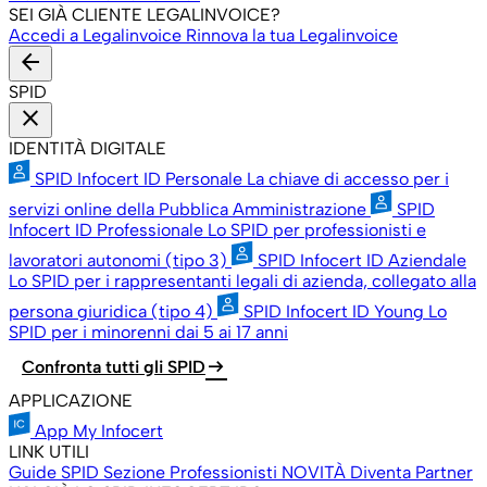
SEI GIÀ CLIENTE LEGALINVOICE?
Accedi a Legalinvoice
Rinnova la tua Legalinvoice
arrow_back
SPID
close
IDENTITÀ DIGITALE
SPID Infocert ID Personale
La chiave di accesso per i
servizi online della Pubblica Amministrazione
SPID
Infocert ID Professionale
Lo SPID per professionisti e
lavoratori autonomi (tipo 3)
SPID Infocert ID Aziendale
Lo SPID per i rappresentanti legali di azienda, collegato alla
persona giuridica (tipo 4)
SPID Infocert ID Young
Lo
SPID per i minorenni dai 5 ai 17 anni
arrow_right_alt
Confronta tutti gli SPID
APPLICAZIONE
App My Infocert
LINK UTILI
Guide SPID
Sezione Professionisti
NOVITÀ
Diventa Partner