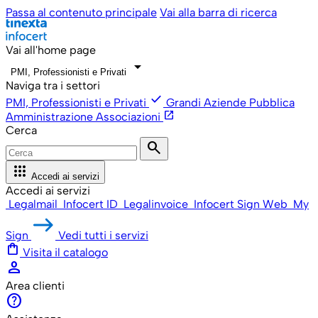
Passa al contenuto principale
Vai alla barra di ricerca
Vai all'home page
arrow_drop_down
PMI, Professionisti e Privati
Naviga tra i settori
check
PMI, Professionisti e Privati
Grandi Aziende
Pubblica
open_in_new
Amministrazione
Associazioni
Cerca
search
apps
Accedi ai servizi
Accedi ai servizi
Legalmail
Infocert ID
Legalinvoice
Infocert Sign Web
My
Sign
Vedi tutti i servizi
shopping_bag
Visita il catalogo
person
Area clienti
help