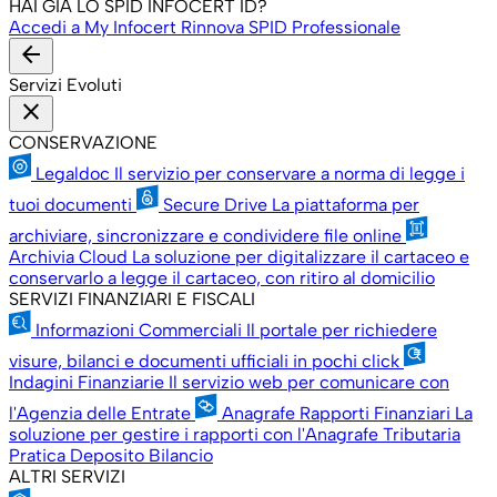
HAI GIÀ LO SPID INFOCERT ID?
Accedi a My Infocert
Rinnova SPID Professionale
arrow_back
Servizi Evoluti
close
CONSERVAZIONE
Legaldoc
Il servizio per conservare a norma di legge i
tuoi documenti
Secure Drive
La piattaforma per
archiviare, sincronizzare e condividere file online
Archivia Cloud
La soluzione per digitalizzare il cartaceo e
conservarlo a legge il cartaceo, con ritiro al domicilio
SERVIZI FINANZIARI E FISCALI
Informazioni Commerciali
Il portale per richiedere
visure, bilanci e documenti ufficiali in pochi click
Indagini Finanziarie
Il servizio web per comunicare con
l'Agenzia delle Entrate
Anagrafe Rapporti Finanziari
La
soluzione per gestire i rapporti con l'Anagrafe Tributaria
Pratica Deposito Bilancio
ALTRI SERVIZI