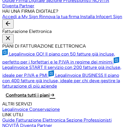
Guide Firma Digitale
Sezione Professionisti
NOVITÀ
Diventa Partner
HAI UNA FIRMA DIGITALE?
Accedi a My Sign
Rinnova la tua firma
Installa Infocert Sign
arrow_back
Fatturazione Elettronica
close
PIANI DI FATTURAZIONE ELETTRONICA
Legalinvoice GO!
Il piano con 50 fatture già incluse,
perfetto per i forfettari e le P.IVA in regime dei minimi
Legalinvoice START
Il servizio con 200 fatture già incluse,
ideale per P.IVA e PMI
Legalinvoice BUSINESS
Il piano
con 400 fatture già incluse, ideale per chi deve gestire la
fatturazione di più aziende
arrow_right_alt
Confronta tutti i piani
ALTRI SERVIZI
Legalinvoice Conservazione
LINK UTILI
Guide Fatturazione Elettronica
Sezione Professionisti
NOVITÀ
Diventa Partner