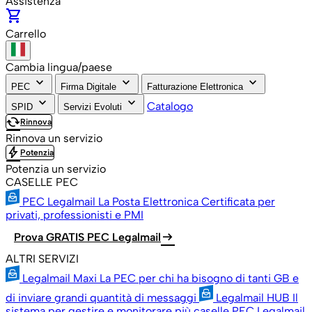
Assistenza
shopping_cart
Carrello
Cambia lingua/paese
keyboard_arrow_down
keyboard_arrow_down
keyboard_arrow_down
PEC
Firma Digitale
Fatturazione Elettronica
keyboard_arrow_down
keyboard_arrow_down
Catalogo
SPID
Servizi Evoluti
cached
Rinnova
Rinnova un servizio
bolt
Potenzia
Potenzia un servizio
CASELLE PEC
PEC Legalmail
La Posta Elettronica Certificata per
privati, professionisti e PMI
arrow_right_alt
Prova GRATIS PEC Legalmail
ALTRI SERVIZI
Legalmail Maxi
La PEC per chi ha bisogno di tanti GB e
di inviare grandi quantità di messaggi
Legalmail HUB
Il
sistema per gestire e monitorare più caselle PEC Legalmail