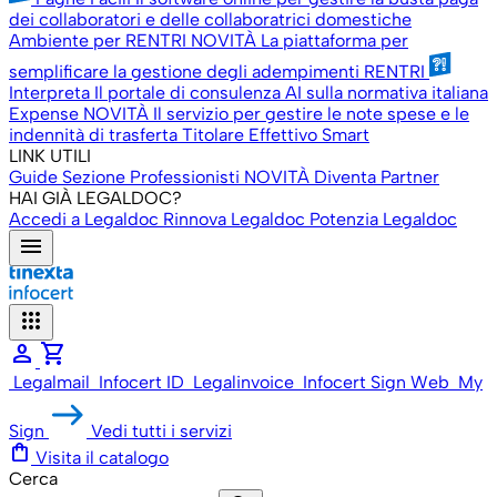
dei collaboratori e delle collaboratrici domestiche
Ambiente per RENTRI
NOVITÀ
La piattaforma per
semplificare la gestione degli adempimenti RENTRI
Interpreta
Il portale di consulenza AI sulla normativa italiana
Expense
NOVITÀ
Il servizio per gestire le note spese e le
indennità di trasferta
Titolare Effettivo Smart
LINK UTILI
Guide
Sezione Professionisti
NOVITÀ
Diventa Partner
HAI GIÀ LEGALDOC?
Accedi a Legaldoc
Rinnova Legaldoc
Potenzia Legaldoc
menu
apps
person
shopping_cart
Legalmail
Infocert ID
Legalinvoice
Infocert Sign Web
My
Sign
Vedi tutti i servizi
shopping_bag
Visita il catalogo
Cerca