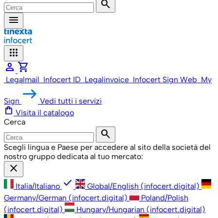
search
menu
apps
person
shopping_cart
Legalmail
Infocert ID
Legalinvoice
Infocert Sign Web
My
Sign
Vedi tutti i servizi
shopping_bag
Visita il catalogo
Cerca
search
Scegli lingua e Paese per accedere al sito della società del
nostro gruppo dedicata al tuo mercato:
close
check
Italia/Italiano
Global/English (infocert.digital)
Germany/German (infocert.digital)
Poland/Polish
(infocert.digital)
Hungary/Hungarian (infocert.digital)