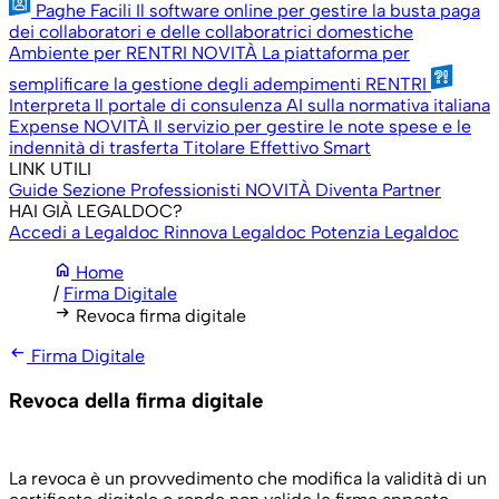
Paghe Facili
Il software online per gestire la busta paga
dei collaboratori e delle collaboratrici domestiche
Ambiente per RENTRI
NOVITÀ
La piattaforma per
semplificare la gestione degli adempimenti RENTRI
Interpreta
Il portale di consulenza AI sulla normativa italiana
Expense
NOVITÀ
Il servizio per gestire le note spese e le
indennità di trasferta
Titolare Effettivo Smart
LINK UTILI
Guide
Sezione Professionisti
NOVITÀ
Diventa Partner
HAI GIÀ LEGALDOC?
Accedi a Legaldoc
Rinnova Legaldoc
Potenzia Legaldoc
home
Home
/
Firma Digitale
arrow_right_alt
Revoca firma digitale
arrow_left_alt
Firma Digitale
Revoca della firma digitale
La revoca è un provvedimento che modifica la validità di un