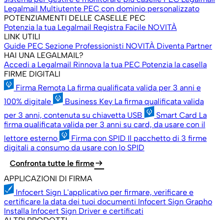
Legalmail Multiutente
PEC con dominio personalizzato
POTENZIAMENTI DELLE CASELLE PEC
Potenzia la tua Legalmail
Registra Facile
NOVITÀ
LINK UTILI
Guide PEC
Sezione Professionisti
NOVITÀ
Diventa Partner
HAI UNA LEGALMAIL?
Accedi a Legalmail
Rinnova la tua PEC
Potenzia la casella
FIRME DIGITALI
Firma Remota
La firma qualificata valida per 3 anni e
100% digitale
Business Key
La firma qualificata valida
per 3 anni, contenuta su chiavetta USB
Smart Card
La
firma qualificata valida per 3 anni su card, da usare con il
lettore esterno
Firma con SPID
Il pacchetto di 3 firme
digitali a consumo da usare con lo SPID
arrow_right_alt
Confronta tutte le firme
APPLICAZIONI DI FIRMA
Infocert Sign
L'applicativo per firmare, verificare e
certificare la data dei tuoi documenti
Infocert Sign Grapho
Installa Infocert Sign
Driver e certificati