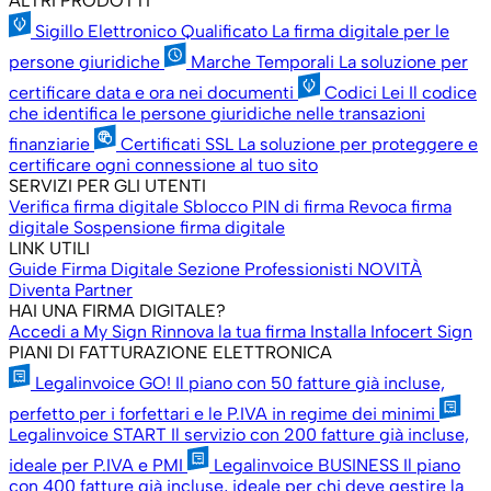
ALTRI PRODOTTI
Sigillo Elettronico Qualificato
La firma digitale per le
persone giuridiche
Marche Temporali
La soluzione per
certificare data e ora nei documenti
Codici Lei
Il codice
che identifica le persone giuridiche nelle transazioni
finanziarie
Certificati SSL
La soluzione per proteggere e
certificare ogni connessione al tuo sito
SERVIZI PER GLI UTENTI
Verifica firma digitale
Sblocco PIN di firma
Revoca firma
digitale
Sospensione firma digitale
LINK UTILI
Guide Firma Digitale
Sezione Professionisti
NOVITÀ
Diventa Partner
HAI UNA FIRMA DIGITALE?
Accedi a My Sign
Rinnova la tua firma
Installa Infocert Sign
PIANI DI FATTURAZIONE ELETTRONICA
Legalinvoice GO!
Il piano con 50 fatture già incluse,
perfetto per i forfettari e le P.IVA in regime dei minimi
Legalinvoice START
Il servizio con 200 fatture già incluse,
ideale per P.IVA e PMI
Legalinvoice BUSINESS
Il piano
con 400 fatture già incluse, ideale per chi deve gestire la