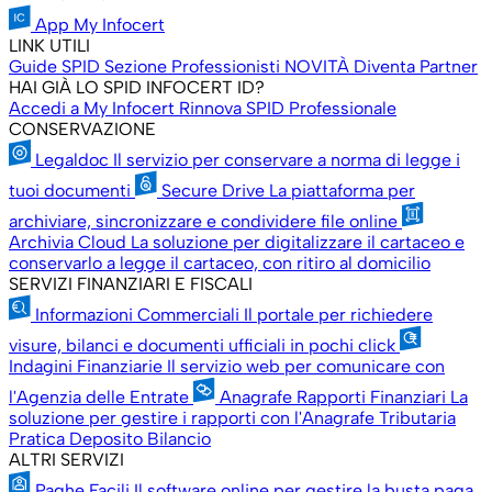
App My Infocert
LINK UTILI
Guide SPID
Sezione Professionisti
NOVITÀ
Diventa Partner
HAI GIÀ LO SPID INFOCERT ID?
Accedi a My Infocert
Rinnova SPID Professionale
CONSERVAZIONE
Legaldoc
Il servizio per conservare a norma di legge i
tuoi documenti
Secure Drive
La piattaforma per
archiviare, sincronizzare e condividere file online
Archivia Cloud
La soluzione per digitalizzare il cartaceo e
conservarlo a legge il cartaceo, con ritiro al domicilio
SERVIZI FINANZIARI E FISCALI
Informazioni Commerciali
Il portale per richiedere
visure, bilanci e documenti ufficiali in pochi click
Indagini Finanziarie
Il servizio web per comunicare con
l'Agenzia delle Entrate
Anagrafe Rapporti Finanziari
La
soluzione per gestire i rapporti con l'Anagrafe Tributaria
Pratica Deposito Bilancio
ALTRI SERVIZI
Paghe Facili
Il software online per gestire la busta paga