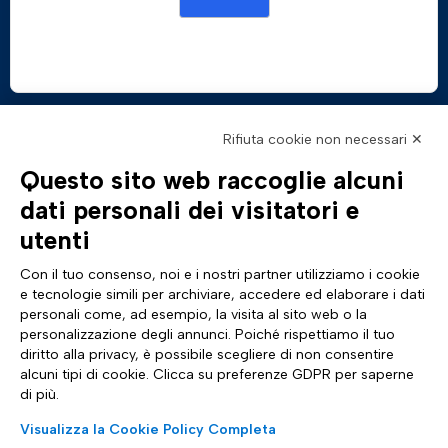
Rifiuta cookie non necessari ✕
Questo sito web raccoglie alcuni
AZIENDA
TUTTO SU DI NOI
dati personali dei visitatori e
Profilo aziendale
Documentazione
Certificazioni
News & eventi Tinexta Inf
utenti
Sostenibilità
Magazine: Futuro Digitale
Cyber Security
Comunicati stampa
Con il tuo consenso, noi e i nostri partner utilizziamo i cookie
Analyst Report
Sito internazionale
e tecnologie simili per archiviare, accedere ed elaborare i dati
Dichiarazione di Accessibilità
Diventa Partner
personali come, ad esempio, la visita al sito web o la
ASSISTENZA
SEGUICI SU
personalizzazione degli annunci. Poiché rispettiamo il tuo
Contattaci
diritto alla privacy, è possibile scegliere di non consentire
FAQ e guide
alcuni tipi di cookie. Clicca su preferenze GDPR per saperne
Whistleblowing
di più.
Impostazioni cookie
Trasparenza tariffaria
Visualizza la Cookie Policy Completa