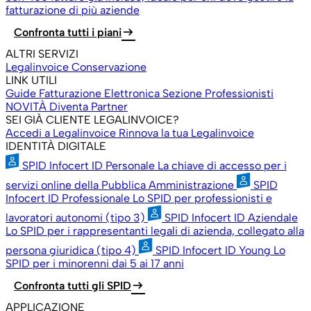
fatturazione di più aziende
arrow_right_alt
Confronta tutti i piani
ALTRI SERVIZI
Legalinvoice Conservazione
LINK UTILI
Guide Fatturazione Elettronica
Sezione Professionisti
NOVITÀ
Diventa Partner
SEI GIÀ CLIENTE LEGALINVOICE?
Accedi a Legalinvoice
Rinnova la tua Legalinvoice
IDENTITÀ DIGITALE
SPID Infocert ID Personale
La chiave di accesso per i
servizi online della Pubblica Amministrazione
SPID
Infocert ID Professionale
Lo SPID per professionisti e
lavoratori autonomi (tipo 3)
SPID Infocert ID Aziendale
Lo SPID per i rappresentanti legali di azienda, collegato alla
persona giuridica (tipo 4)
SPID Infocert ID Young
Lo
SPID per i minorenni dai 5 ai 17 anni
arrow_right_alt
Confronta tutti gli SPID
APPLICAZIONE