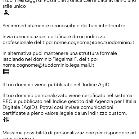
I tuoi messaggi di Posta Elettronica Certificata avranno uno
stile unico
person
Sei immediatamente riconoscibile dai tuoi interlocutori
Invia comunicazioni certificate da un indirizzo
professionale del tipo: nome.cognome@pec.tuodominio.it
In alternativa puoi mantenere una struttura formale
lasciando nel dominio “legalmail”, del tipo:
nome.cognome@tuodominio.legalmail.it
view_list
Il tuo dominio viene pubblicato nell’Indice AgID
Il tuo dominio personalizzato viene certificato nel sistema
PEC e pubblicato nell’Indice gestito dall’Agenzia per l’Italia
Digitale (AgID). Potrai così inviare comunicazioni
certificate a pieno valore legale da un indirizzo custom.
instant_mix
Massima possibilità di personalizzazione per rispondere ad
ogni esigenza