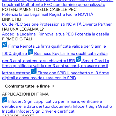
Legalmail Multiutente
PEC con dominio personalizzato
POTENZIAMENTI DELLE CASELLE PEC
Potenzia la tua Legalmail
Registra Facile
NOVITÀ
LINK UTILI
Guide PEC
Sezione Professionisti
NOVITÀ
Diventa Partner
HAI UNA LEGALMAIL?
Accedi a Legalmail
Rinnova la tua PEC
Potenzia la casella
FIRME DIGITALI
Firma Remota
La firma qualificata valida per 3 anni e
100% digitale
Business Key
La firma qualificata valida
per 3 anni, contenuta su chiavetta USB
Smart Card
La
firma qualificata valida per 3 anni su card, da usare con il
lettore esterno
Firma con SPID
Il pacchetto di 3 firme
digitali a consumo da usare con lo SPID
arrow_right_alt
Confronta tutte le firme
APPLICAZIONI DI FIRMA
Infocert Sign
L'applicativo per firmare, verificare e
certificare la data dei tuoi documenti
Infocert Sign Grapho
Installa Infocert Sign
Driver e certificati