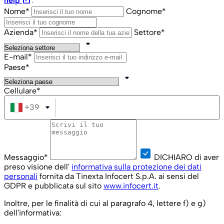
help
.
Nome*
Cognome*
Azienda*
Settore*
E-mail*
Paese*
Cellulare*
+39
Italia
+39
Messaggio*
DICHIARO di aver
preso visione dell'
informativa sulla protezione dei dati
personali
fornita da Tinexta Infocert S.p.A. ai sensi del
GDPR e pubblicata sul sito
www.infocert.it
.
Inoltre, per le finalità di cui al paragrafo 4, lettere f) e g)
dell'informativa: