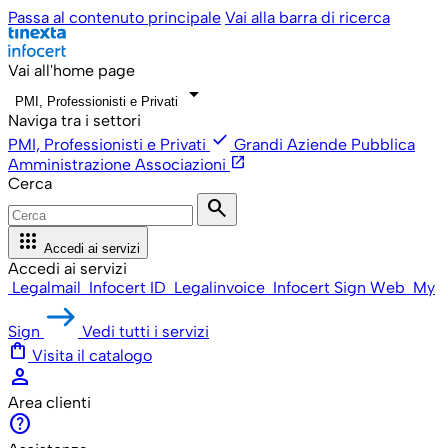
Passa al contenuto principale
Vai alla barra di ricerca
Vai all'home page
arrow_drop_down
PMI, Professionisti e Privati
Naviga tra i settori
check
PMI, Professionisti e Privati
Grandi Aziende
Pubblica
open_in_new
Amministrazione
Associazioni
Cerca
search
apps
Accedi ai servizi
Accedi ai servizi
Legalmail
Infocert ID
Legalinvoice
Infocert Sign Web
My
Sign
Vedi tutti i servizi
shopping_bag
Visita il catalogo
person
Area clienti
help