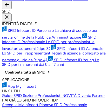
arrow_back
SPID
close
IDENTITÀ DIGITALE
SPID Infocert ID Personale
La chiave di accesso per i
servizi online della Pubblica Amministrazione
SPID
Infocert ID Professionale
Lo SPID per professionisti e
lavoratori autonomi (tipo 3)
SPID Infocert ID Aziendale
Lo SPID per i rappresentanti legali di azienda, collegato alla
persona giuridica (tipo 4)
SPID Infocert ID Young
Lo
SPID per i minorenni dai 5 ai 17 anni
arrow_right_alt
Confronta tutti gli SPID
APPLICAZIONE
App My Infocert
LINK UTILI
Guide SPID
Sezione Professionisti
NOVITÀ
Diventa Partner
HAI GIÀ LO SPID INFOCERT ID?
Accedi a My Infocert
Rinnova SPID Professionale