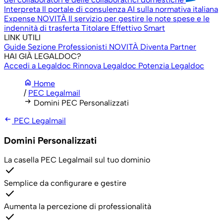
Interpreta
Il portale di consulenza AI sulla normativa italiana
Expense
NOVITÀ
Il servizio per gestire le note spese e le
indennità di trasferta
Titolare Effettivo Smart
LINK UTILI
Guide
Sezione Professionisti
NOVITÀ
Diventa Partner
HAI GIÀ LEGALDOC?
Accedi a Legaldoc
Rinnova Legaldoc
Potenzia Legaldoc
home
Home
/
PEC Legalmail
arrow_right_alt
Domini PEC Personalizzati
arrow_left_alt
PEC Legalmail
Domini Personalizzati
La casella PEC Legalmail sul tuo dominio
check
Semplice da configurare e gestire
check
Aumenta la percezione di professionalità
check