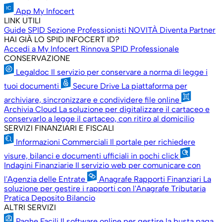
App My Infocert
LINK UTILI
Guide SPID
Sezione Professionisti
NOVITÀ
Diventa Partner
HAI GIÀ LO SPID INFOCERT ID?
Accedi a My Infocert
Rinnova SPID Professionale
CONSERVAZIONE
Legaldoc
Il servizio per conservare a norma di legge i
tuoi documenti
Secure Drive
La piattaforma per
archiviare, sincronizzare e condividere file online
Archivia Cloud
La soluzione per digitalizzare il cartaceo e
conservarlo a legge il cartaceo, con ritiro al domicilio
SERVIZI FINANZIARI E FISCALI
Informazioni Commerciali
Il portale per richiedere
visure, bilanci e documenti ufficiali in pochi click
Indagini Finanziarie
Il servizio web per comunicare con
l'Agenzia delle Entrate
Anagrafe Rapporti Finanziari
La
soluzione per gestire i rapporti con l'Anagrafe Tributaria
Pratica Deposito Bilancio
ALTRI SERVIZI
Paghe Facili
Il software online per gestire la busta paga