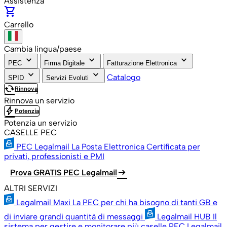
Assistenza
shopping_cart
Carrello
Cambia lingua/paese
keyboard_arrow_down
keyboard_arrow_down
keyboard_arrow_down
PEC
Firma Digitale
Fatturazione Elettronica
keyboard_arrow_down
keyboard_arrow_down
Catalogo
SPID
Servizi Evoluti
cached
Rinnova
Rinnova un servizio
bolt
Potenzia
Potenzia un servizio
CASELLE PEC
PEC Legalmail
La Posta Elettronica Certificata per
privati, professionisti e PMI
arrow_right_alt
Prova GRATIS PEC Legalmail
ALTRI SERVIZI
Legalmail Maxi
La PEC per chi ha bisogno di tanti GB e
di inviare grandi quantità di messaggi
Legalmail HUB
Il
sistema per gestire e monitorare più caselle PEC Legalmail