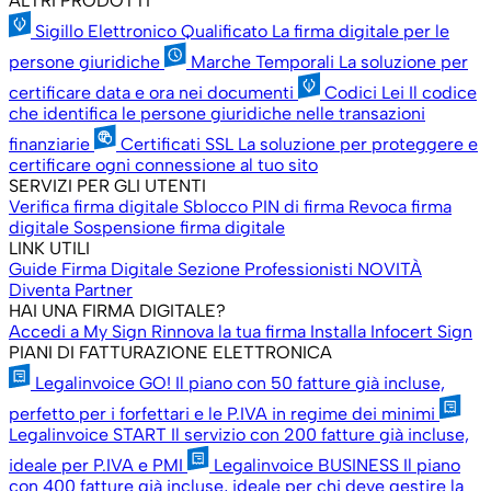
ALTRI PRODOTTI
Sigillo Elettronico Qualificato
La firma digitale per le
persone giuridiche
Marche Temporali
La soluzione per
certificare data e ora nei documenti
Codici Lei
Il codice
che identifica le persone giuridiche nelle transazioni
finanziarie
Certificati SSL
La soluzione per proteggere e
certificare ogni connessione al tuo sito
SERVIZI PER GLI UTENTI
Verifica firma digitale
Sblocco PIN di firma
Revoca firma
digitale
Sospensione firma digitale
LINK UTILI
Guide Firma Digitale
Sezione Professionisti
NOVITÀ
Diventa Partner
HAI UNA FIRMA DIGITALE?
Accedi a My Sign
Rinnova la tua firma
Installa Infocert Sign
PIANI DI FATTURAZIONE ELETTRONICA
Legalinvoice GO!
Il piano con 50 fatture già incluse,
perfetto per i forfettari e le P.IVA in regime dei minimi
Legalinvoice START
Il servizio con 200 fatture già incluse,
ideale per P.IVA e PMI
Legalinvoice BUSINESS
Il piano
con 400 fatture già incluse, ideale per chi deve gestire la