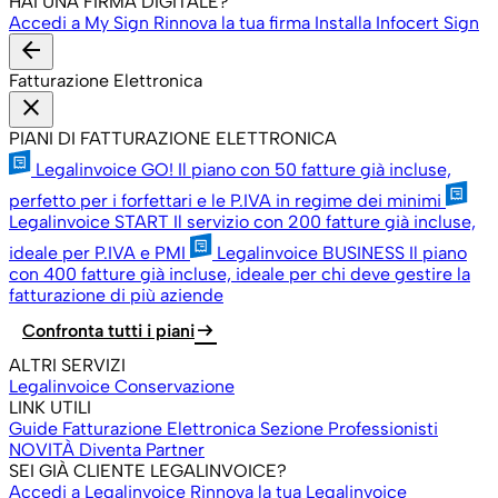
HAI UNA FIRMA DIGITALE?
Accedi a My Sign
Rinnova la tua firma
Installa Infocert Sign
arrow_back
Fatturazione Elettronica
close
PIANI DI FATTURAZIONE ELETTRONICA
Legalinvoice GO!
Il piano con 50 fatture già incluse,
perfetto per i forfettari e le P.IVA in regime dei minimi
Legalinvoice START
Il servizio con 200 fatture già incluse,
ideale per P.IVA e PMI
Legalinvoice BUSINESS
Il piano
con 400 fatture già incluse, ideale per chi deve gestire la
fatturazione di più aziende
arrow_right_alt
Confronta tutti i piani
ALTRI SERVIZI
Legalinvoice Conservazione
LINK UTILI
Guide Fatturazione Elettronica
Sezione Professionisti
NOVITÀ
Diventa Partner
SEI GIÀ CLIENTE LEGALINVOICE?
Accedi a Legalinvoice
Rinnova la tua Legalinvoice