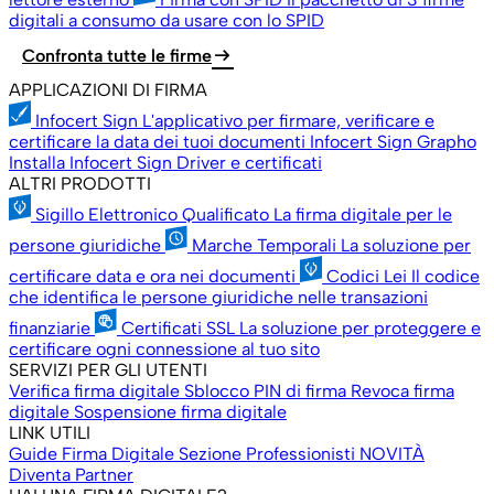
digitali a consumo da usare con lo SPID
arrow_right_alt
Confronta tutte le firme
APPLICAZIONI DI FIRMA
Infocert Sign
L'applicativo per firmare, verificare e
certificare la data dei tuoi documenti
Infocert Sign Grapho
Installa Infocert Sign
Driver e certificati
ALTRI PRODOTTI
Sigillo Elettronico Qualificato
La firma digitale per le
persone giuridiche
Marche Temporali
La soluzione per
certificare data e ora nei documenti
Codici Lei
Il codice
che identifica le persone giuridiche nelle transazioni
finanziarie
Certificati SSL
La soluzione per proteggere e
certificare ogni connessione al tuo sito
SERVIZI PER GLI UTENTI
Verifica firma digitale
Sblocco PIN di firma
Revoca firma
digitale
Sospensione firma digitale
LINK UTILI
Guide Firma Digitale
Sezione Professionisti
NOVITÀ
Diventa Partner