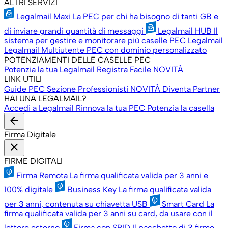
ALTRI SERVIZI
Legalmail Maxi
La PEC per chi ha bisogno di tanti GB e
di inviare grandi quantità di messaggi
Legalmail HUB
Il
sistema per gestire e monitorare più caselle PEC Legalmail
Legalmail Multiutente
PEC con dominio personalizzato
POTENZIAMENTI DELLE CASELLE PEC
Potenzia la tua Legalmail
Registra Facile
NOVITÀ
LINK UTILI
Guide PEC
Sezione Professionisti
NOVITÀ
Diventa Partner
HAI UNA LEGALMAIL?
Accedi a Legalmail
Rinnova la tua PEC
Potenzia la casella
arrow_back
Firma Digitale
close
FIRME DIGITALI
Firma Remota
La firma qualificata valida per 3 anni e
100% digitale
Business Key
La firma qualificata valida
per 3 anni, contenuta su chiavetta USB
Smart Card
La
firma qualificata valida per 3 anni su card, da usare con il
lettore esterno
Firma con SPID
Il pacchetto di 3 firme