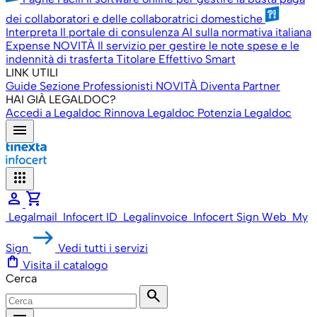
dei collaboratori e delle collaboratrici domestiche
Interpreta
Il portale di consulenza AI sulla normativa italiana
Expense
NOVITÀ
Il servizio per gestire le note spese e le
indennità di trasferta
Titolare Effettivo Smart
LINK UTILI
Guide
Sezione Professionisti
NOVITÀ
Diventa Partner
HAI GIÀ LEGALDOC?
Accedi a Legaldoc
Rinnova Legaldoc
Potenzia Legaldoc
menu
apps
person
shopping_cart
Legalmail
Infocert ID
Legalinvoice
Infocert Sign Web
My
Sign
Vedi tutti i servizi
shopping_bag
Visita il catalogo
Cerca
search