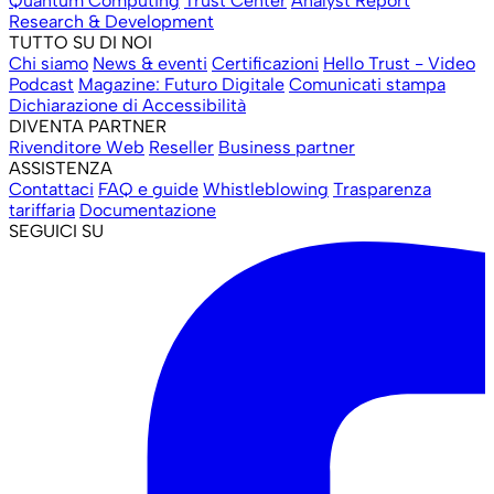
Quantum Computing
Trust Center
Analyst Report
Research & Development
TUTTO SU DI NOI
Chi siamo
News & eventi
Certificazioni
Hello Trust - Video
Podcast
Magazine: Futuro Digitale
Comunicati stampa
Dichiarazione di Accessibilità
DIVENTA PARTNER
Rivenditore Web
Reseller
Business partner
ASSISTENZA
Contattaci
FAQ e guide
Whistleblowing
Trasparenza
tariffaria
Documentazione
SEGUICI SU