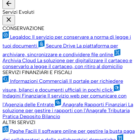
arrow_back
Servizi Evoluti
close
CONSERVAZIONE
Legaldoc
Il servizio per conservare a norma di legge i
tuoi documenti
Secure Drive
La piattaforma per
archiviare, sincronizzare e condividere file online
Archivia Cloud
La soluzione per digitalizzare il cartaceo e
conservarlo a legge il cartaceo, con ritiro al domicilio
SERVIZI FINANZIARI E FISCALI
Informazioni Commerciali
Il portale per richiedere
visure, bilanci e documenti ufficiali in pochi click
Indagini Finanziarie
Il servizio web per comunicare con
l'Agenzia delle Entrate
Anagrafe Rapporti Finanziari
La
soluzione per gestire i rapporti con l'Anagrafe Tributaria
Pratica Deposito Bilancio
ALTRI SERVIZI
Paghe Facili
Il software online per gestire la busta paga
dei collaboratori e delle collaboratrici domestiche