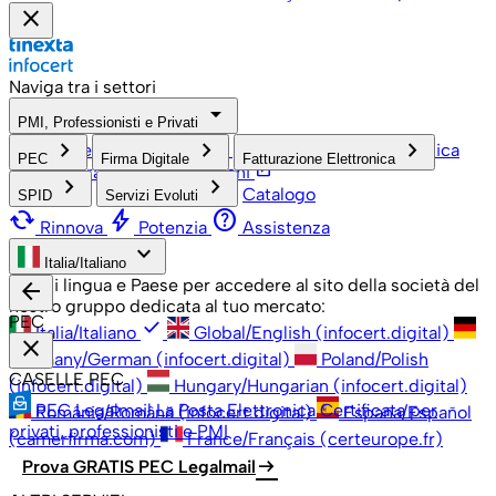
close
Naviga tra i settori
arrow_drop_down
PMI, Professionisti e Privati
check
keyboard_arrow_right
keyboard_arrow_right
keyboard_arrow_right
PMI, Professionisti e Privati
Grandi Aziende
Pubblica
PEC
Firma Digitale
Fatturazione Elettronica
open_in_new
Amministrazione
Associazioni
keyboard_arrow_right
keyboard_arrow_right
Catalogo
SPID
Servizi Evoluti
cached
bolt
help
Rinnova
Potenzia
Assistenza
keyboard_arrow_down
Italia/Italiano
Scegli lingua e Paese per accedere al sito della società del
arrow_back
nostro gruppo dedicata al tuo mercato:
PEC
check
Italia/Italiano
Global/English (infocert.digital)
close
Germany/German (infocert.digital)
Poland/Polish
CASELLE PEC
(infocert.digital)
Hungary/Hungarian (infocert.digital)
PEC Legalmail
La Posta Elettronica Certificata per
România/Română (infocert.digital)
España/Español
privati, professionisti e PMI
(camerfirma.com)
France/Français (certeurope.fr)
arrow_right_alt
Prova GRATIS PEC Legalmail