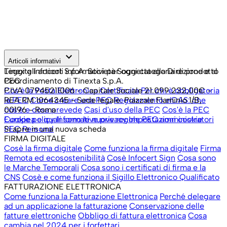
keyboard_arrow_down
Articoli informativi
Leggi gli articoli informativi per ogni categoria di prodotto
Tinexta Infocert S.p.A. Società Soggetta alla Direzione e al
PEC
Coordinamento di Tinexta S.p.A.
Cos'è la Posta Elettronica Certificata
P.IVA 07945211006 - Capitale Sociale 21.099.232,00€ -
Per chi è obbligatoria
la PEC
REA RM 1064345 - Sede legale: Piazzale Flaminio 1/B,
Come creare una PEC
Regolamento eIDAS: che
cos'è e cosa prevede
00196 - Roma
Casi d'uso della PEC
Cos'è la PEC
Europea e quali sono le nuove regole
Cookie policy
Informative privacy
Impostazioni cookie
PEC amministratori
PEC Personal
Si apre in una nuova scheda
FIRMA DIGITALE
Cosè la firma digitale
Come funziona la firma digitale
Firma
Remota ed ecosostenibilità
Cosè Infocert Sign
Cosa sono
le Marche Temporali
Cosa sono i certificati di firma e la
CNS
Cosè e come funziona il Sigillo Elettronico Qualificato
FATTURAZIONE ELETTRONICA
Come funziona la Fatturazione Elettronica
Perché delegare
ad un applicazione la fatturazione
Conservazione delle
fatture elettroniche
Obbligo di fattura elettronica
Cosa
cambia nel 2024 per i forfettari