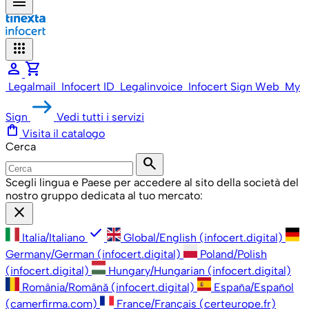
menu
apps
person
shopping_cart
Legalmail
Infocert ID
Legalinvoice
Infocert Sign Web
My
Sign
Vedi tutti i servizi
shopping_bag
Visita il catalogo
Cerca
search
Scegli lingua e Paese per accedere al sito della società del
nostro gruppo dedicata al tuo mercato:
close
check
Italia/Italiano
Global/English (infocert.digital)
Germany/German (infocert.digital)
Poland/Polish
(infocert.digital)
Hungary/Hungarian (infocert.digital)
România/Română (infocert.digital)
España/Español
(camerfirma.com)
France/Français (certeurope.fr)