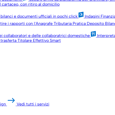
 cartaceo, con ritiro al domicilio
 bilanci e documenti ufficiali in pochi click
Indagini Finanzi
ire i rapporti con l'Anagrafe Tributaria
Pratica Deposito Bilan
ei collaboratori e delle collaboratrici domestiche
Interpret
 trasferta
Titolare Effettivo Smart
ign
Vedi tutti i servizi