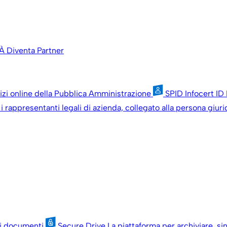
À
Diventa Partner
vizi online della Pubblica Amministrazione
SPID Infocert ID
i rappresentanti legali di azienda, collegato alla persona giuri
oi documenti
Secure Drive
La piattaforma per archiviare, si