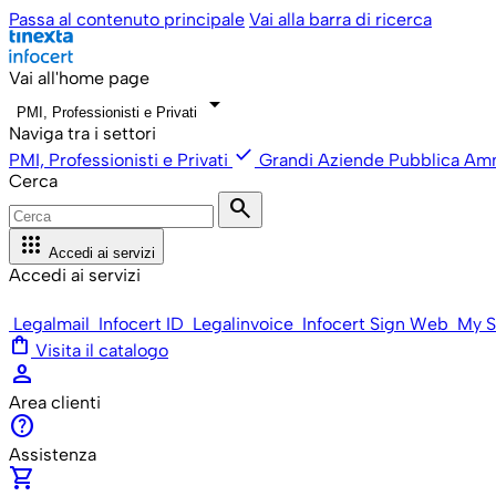
Passa al contenuto principale
Vai alla barra di ricerca
Vai all'home page
arrow_drop_down
PMI, Professionisti e Privati
Naviga tra i settori
check
PMI, Professionisti e Privati
Grandi Aziende
Pubblica Amm
Cerca
search
apps
Accedi ai servizi
Accedi ai servizi
Legalmail
Infocert ID
Legalinvoice
Infocert Sign Web
My S
shopping_bag
Visita il catalogo
person
Area clienti
help
Assistenza
shopping_cart