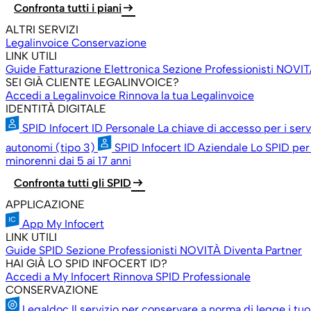
arrow_right_alt
Confronta tutti i piani
ALTRI SERVIZI
Legalinvoice Conservazione
LINK UTILI
Guide Fatturazione Elettronica
Sezione Professionisti
NOVIT
SEI GIÀ CLIENTE LEGALINVOICE?
Accedi a Legalinvoice
Rinnova la tua Legalinvoice
IDENTITÀ DIGITALE
SPID Infocert ID Personale
La chiave di accesso per i ser
autonomi (tipo 3)
SPID Infocert ID Aziendale
Lo SPID per 
minorenni dai 5 ai 17 anni
arrow_right_alt
Confronta tutti gli SPID
APPLICAZIONE
App My Infocert
LINK UTILI
Guide SPID
Sezione Professionisti
NOVITÀ
Diventa Partner
HAI GIÀ LO SPID INFOCERT ID?
Accedi a My Infocert
Rinnova SPID Professionale
CONSERVAZIONE
Legaldoc
Il servizio per conservare a norma di legge i tu