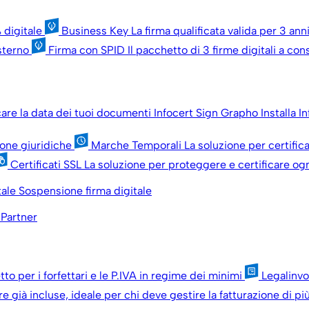
 digitale
Business Key
La firma qualificata valida per 3 an
esterno
Firma con SPID
Il pacchetto di 3 firme digitali a c
icare la data dei tuoi documenti
Infocert Sign Grapho
Installa I
sone giuridiche
Marche Temporali
La soluzione per certific
Certificati SSL
La soluzione per proteggere e certificare ogn
tale
Sospensione firma digitale
 Partner
tto per i forfettari e le P.IVA in regime dei minimi
Legalinv
re già incluse, ideale per chi deve gestire la fatturazione di p