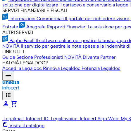
soluzione per digitalizzare il cartaceo e conservarlo a legge il
SERVIZI FINANZIARI E FISCALI
Informazioni Commerciali
Il portale per richiedere visure,
Entrate
Anagrafe Rapporti Finanziari
La soluzione per gest
ALTRI SERVIZI
Paghe Facili
Il software online per gestire la busta paga d
NOVITÀ
Il servizio per gestire le note spese e le indennità di
LINK UTILI
Guide
Sezione Professionisti
NOVITÀ
Diventa Partner
HAI GIÀ LEGALDOC?
Accedi a Legaldoc
Rinnova Legaldoc
Potenzia Legaldoc
menu
apps
person
shopping_cart
Legalmail
Infocert ID
Legalinvoice
Infocert Sign Web
My S
shopping_bag
Visita il catalogo