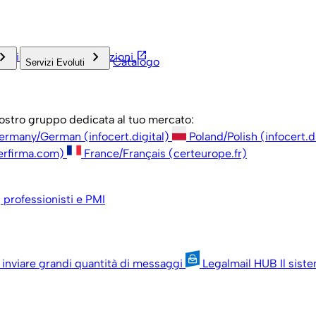
rd_arrow_right
keyboard_arrow_right
open_in_new
inistrazione
Associazioni
Catalogo
Servizi Evoluti
 nostro gruppo dedicata al tuo mercato:
ermany/German (infocert.digital)
Poland/Polish (infocert.d
erfirma.com)
France/Français (certeurope.fr)
, professionisti e PMI
 inviare grandi quantità di messaggi
Legalmail HUB
Il sist