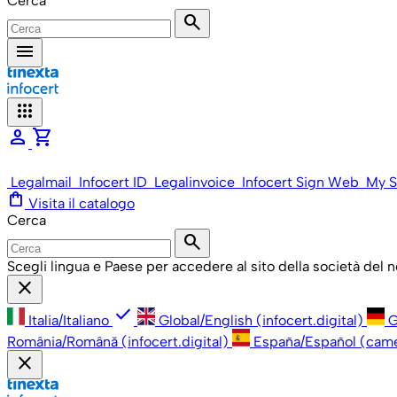
Cerca
search
menu
apps
person
shopping_cart
Legalmail
Infocert ID
Legalinvoice
Infocert Sign Web
My S
shopping_bag
Visita il catalogo
Cerca
search
Scegli lingua e Paese per accedere al sito della società del
close
check
Italia/Italiano
Global/English (infocert.digital)
G
România/Română (infocert.digital)
España/Español (cam
close