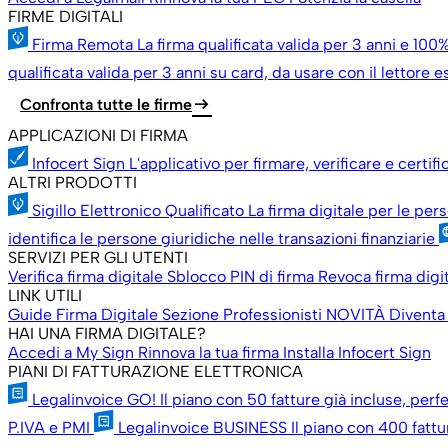
FIRME DIGITALI
Firma Remota
La firma qualificata valida per 3 anni e 100%
qualificata valida per 3 anni su card, da usare con il lettore 
arrow_right_alt
Confronta tutte le firme
APPLICAZIONI DI FIRMA
Infocert Sign
L'applicativo per firmare, verificare e certif
ALTRI PRODOTTI
Sigillo Elettronico Qualificato
La firma digitale per le per
identifica le persone giuridiche nelle transazioni finanziarie
SERVIZI PER GLI UTENTI
Verifica firma digitale
Sblocco PIN di firma
Revoca firma digi
LINK UTILI
Guide Firma Digitale
Sezione Professionisti
NOVITÀ
Diventa
HAI UNA FIRMA DIGITALE?
Accedi a My Sign
Rinnova la tua firma
Installa Infocert Sign
PIANI DI FATTURAZIONE ELETTRONICA
Legalinvoice GO!
Il piano con 50 fatture già incluse, perfe
P.IVA e PMI
Legalinvoice BUSINESS
Il piano con 400 fattu