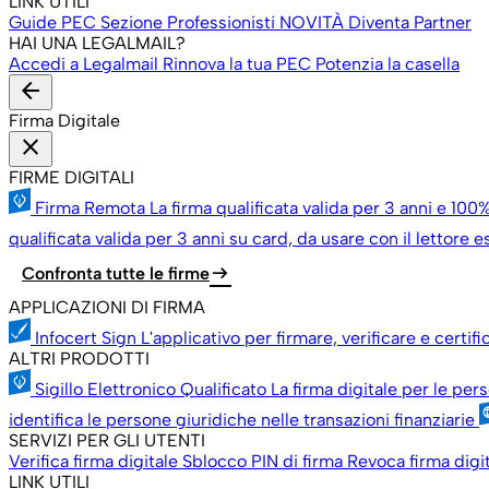
LINK UTILI
Guide PEC
Sezione Professionisti
NOVITÀ
Diventa Partner
HAI UNA LEGALMAIL?
Accedi a Legalmail
Rinnova la tua PEC
Potenzia la casella
arrow_back
Firma Digitale
close
FIRME DIGITALI
Firma Remota
La firma qualificata valida per 3 anni e 100%
qualificata valida per 3 anni su card, da usare con il lettore 
arrow_right_alt
Confronta tutte le firme
APPLICAZIONI DI FIRMA
Infocert Sign
L'applicativo per firmare, verificare e certif
ALTRI PRODOTTI
Sigillo Elettronico Qualificato
La firma digitale per le per
identifica le persone giuridiche nelle transazioni finanziarie
SERVIZI PER GLI UTENTI
Verifica firma digitale
Sblocco PIN di firma
Revoca firma digi
LINK UTILI