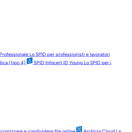
 Professionale
Lo SPID per professionisti e lavoratori
dica (tipo 4)
SPID Infocert ID Young
Lo SPID per i
ncronizzare e condividere file online
Archivia Cloud
La