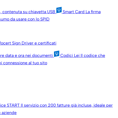
ni, contenuta su chiavetta USB
Smart Card
La firma
onsumo da usare con lo SPID
nfocert Sign
Driver e certificati
are data e ora nei documenti
Codici Lei
Il codice che
i connessione al tuo sito
oice START
Il servizio con 200 fatture già incluse, ideale per
iù aziende