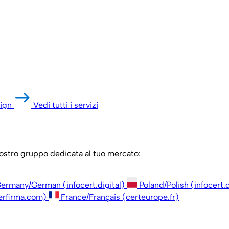
ign
Vedi tutti i servizi
 nostro gruppo dedicata al tuo mercato:
ermany/German (infocert.digital)
Poland/Polish (infocert.d
erfirma.com)
France/Français (certeurope.fr)