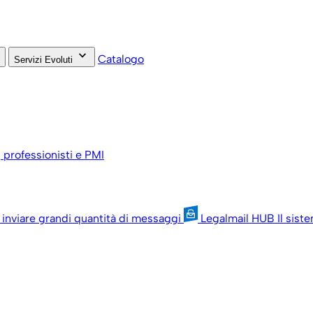
keyboard_arrow_down
Catalogo
Servizi Evoluti
, professionisti e PMI
 inviare grandi quantità di messaggi
Legalmail HUB
Il sist