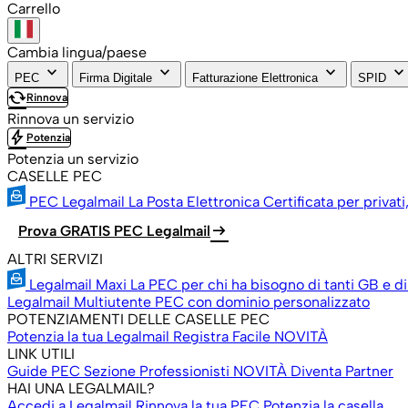
Carrello
Cambia lingua/paese
keyboard_arrow_down
keyboard_arrow_down
keyboard_arrow_down
keyboard_arrow_down
PEC
Firma Digitale
Fatturazione Elettronica
SPID
cached
Rinnova
Rinnova un servizio
bolt
Potenzia
Potenzia un servizio
CASELLE PEC
PEC Legalmail
La Posta Elettronica Certificata per privati
arrow_right_alt
Prova GRATIS PEC Legalmail
ALTRI SERVIZI
Legalmail Maxi
La PEC per chi ha bisogno di tanti GB e di
Legalmail Multiutente
PEC con dominio personalizzato
POTENZIAMENTI DELLE CASELLE PEC
Potenzia la tua Legalmail
Registra Facile
NOVITÀ
LINK UTILI
Guide PEC
Sezione Professionisti
NOVITÀ
Diventa Partner
HAI UNA LEGALMAIL?
Accedi a Legalmail
Rinnova la tua PEC
Potenzia la casella