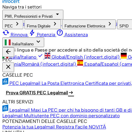
Naviga tra i settori
arrow_drop_down
PMI, Professionisti e Privati
check
keyboard_arrow_right
keyboard_arrow_right
keyboard_arrow_right
keyboa
PMI, Professionisti e Privati
Grandi Aziende
Pubblica Amm
PEC
Firma Digitale
Fatturazione Elettronica
SPID
cached
bolt
help
Rinnova
Potenzia
Assistenza
keyboard_arrow_down
Italia/Italiano
Scegli lingua e Paese per accedere al sito della società del
arrow_back
check
Italia/Italiano
Global/English (infocert.digital)
G
PEC
România/Română (infocert.digital)
España/Español (cam
close
CASELLE PEC
PEC Legalmail
La Posta Elettronica Certificata per privati
arrow_right_alt
Prova GRATIS PEC Legalmail
ALTRI SERVIZI
Legalmail Maxi
La PEC per chi ha bisogno di tanti GB e di
Legalmail Multiutente
PEC con dominio personalizzato
POTENZIAMENTI DELLE CASELLE PEC
Potenzia la tua Legalmail
Registra Facile
NOVITÀ