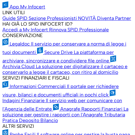
App My Infocert
LINK UTILI
Guide SPID
Sezione Professionisti
NOVITÀ
Diventa Partner
HAI GIÀ LO SPID INFOCERT ID?
Accedi a My Infocert
Rinnova SPID Professionale
CONSERVAZIONE
Legaldoc
Il servizio per conservare a norma di legge i
tuoi documenti
Secure Drive
La piattaforma per
archiviare, sincronizzare e condividere file online
Archivia Cloud
La soluzione per digitalizzare il cartaceo e
conservarlo a legge il cartaceo, con ritiro al domicilio
SERVIZI FINANZIARI E FISCALI
Informazioni Commerciali
Il portale per richiedere
visure, bilanci e documenti ufficiali in pochi click
Indagini Finanziarie
Il servizio web per comunicare con
l'Agenzia delle Entrate
Anagrafe Rapporti Finanziari
La
soluzione per gestire i rapporti con l'Anagrafe Tributaria
Pratica Deposito Bilancio
ALTRI SERVIZI
Paghe Facili
Il software online per gestire la busta paga