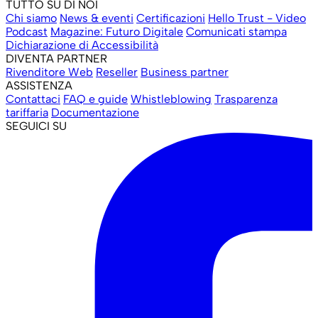
TUTTO SU DI NOI
Chi siamo
News & eventi
Certificazioni
Hello Trust - Video
Podcast
Magazine: Futuro Digitale
Comunicati stampa
Dichiarazione di Accessibilità
DIVENTA PARTNER
Rivenditore Web
Reseller
Business partner
ASSISTENZA
Contattaci
FAQ e guide
Whistleblowing
Trasparenza
tariffaria
Documentazione
SEGUICI SU