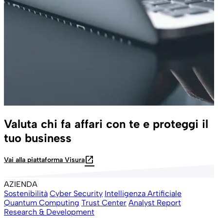
Valuta chi fa affari con te e proteggi il
tuo business
open_in_new
Vai alla piattaforma Visura
AZIENDA
Sostenibilità
Cyber Security
Intelligenza Artificiale
Quantum Computing
Trust Center
Analyst Report
Research & Development