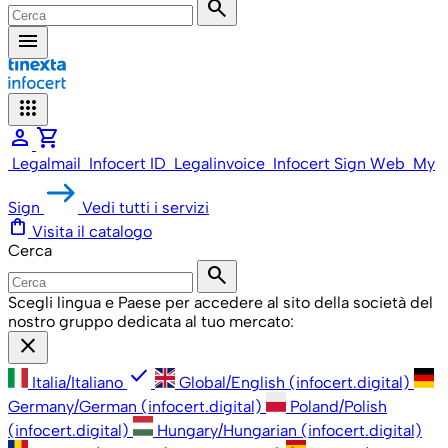
search
menu
apps
person
shopping_cart
Legalmail
Infocert ID
Legalinvoice
Infocert Sign Web
My
Sign
Vedi tutti i servizi
shopping_bag
Visita il catalogo
Cerca
search
Scegli lingua e Paese per accedere al sito della società del
nostro gruppo dedicata al tuo mercato:
close
check
Italia/Italiano
Global/English (infocert.digital)
Germany/German (infocert.digital)
Poland/Polish
(infocert.digital)
Hungary/Hungarian (infocert.digital)