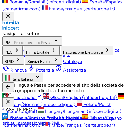
România/Română (infocert.digital)
España/Español
(camerfirma.com)
France/Français (certeurope.fr)
close
Naviga tra i settori
arrow_drop_down
PMI, Professionisti e Privati
check
keyboard_arrow_right
keyboard_arrow_right
keyboard_arrow_right
PMI, Professionisti e Privati
Grandi Aziende
Pubblica
PEC
Firma Digitale
Fatturazione Elettronica
open_in_new
Amministrazione
Associazioni
keyboard_arrow_right
keyboard_arrow_right
Catalogo
SPID
Servizi Evoluti
cached
bolt
help
Rinnova
Potenzia
Assistenza
keyboard_arrow_down
Italia/Italiano
Scegli lingua e Paese per accedere al sito della società del
arrow_back
nostro gruppo dedicata al tuo mercato:
PEC
check
Italia/Italiano
Global/English (infocert.digital)
close
Germany/German (infocert.digital)
Poland/Polish
CASELLE PEC
(infocert.digital)
Hungary/Hungarian (infocert.digital)
PEC Legalmail
La Posta Elettronica Certificata per
România/Română (infocert.digital)
España/Español
privati, professionisti e PMI
(camerfirma.com)
France/Français (certeurope.fr)