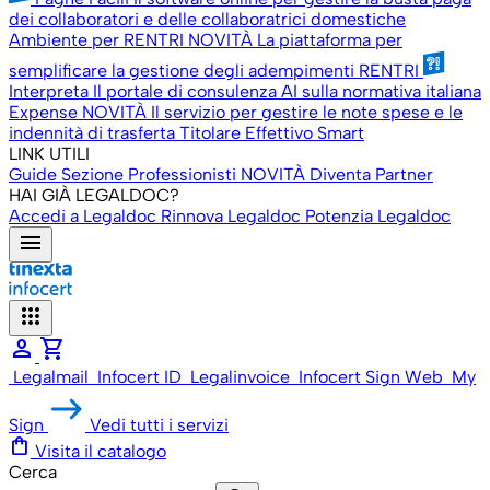
dei collaboratori e delle collaboratrici domestiche
Ambiente per RENTRI
NOVITÀ
La piattaforma per
semplificare la gestione degli adempimenti RENTRI
Interpreta
Il portale di consulenza AI sulla normativa italiana
Expense
NOVITÀ
Il servizio per gestire le note spese e le
indennità di trasferta
Titolare Effettivo Smart
LINK UTILI
Guide
Sezione Professionisti
NOVITÀ
Diventa Partner
HAI GIÀ LEGALDOC?
Accedi a Legaldoc
Rinnova Legaldoc
Potenzia Legaldoc
menu
apps
person
shopping_cart
Legalmail
Infocert ID
Legalinvoice
Infocert Sign Web
My
Sign
Vedi tutti i servizi
shopping_bag
Visita il catalogo
Cerca