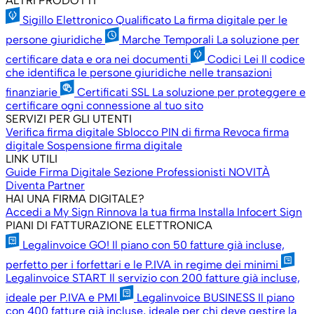
ALTRI PRODOTTI
Sigillo Elettronico Qualificato
La firma digitale per le
persone giuridiche
Marche Temporali
La soluzione per
certificare data e ora nei documenti
Codici Lei
Il codice
che identifica le persone giuridiche nelle transazioni
finanziarie
Certificati SSL
La soluzione per proteggere e
certificare ogni connessione al tuo sito
SERVIZI PER GLI UTENTI
Verifica firma digitale
Sblocco PIN di firma
Revoca firma
digitale
Sospensione firma digitale
LINK UTILI
Guide Firma Digitale
Sezione Professionisti
NOVITÀ
Diventa Partner
HAI UNA FIRMA DIGITALE?
Accedi a My Sign
Rinnova la tua firma
Installa Infocert Sign
PIANI DI FATTURAZIONE ELETTRONICA
Legalinvoice GO!
Il piano con 50 fatture già incluse,
perfetto per i forfettari e le P.IVA in regime dei minimi
Legalinvoice START
Il servizio con 200 fatture già incluse,
ideale per P.IVA e PMI
Legalinvoice BUSINESS
Il piano
con 400 fatture già incluse, ideale per chi deve gestire la