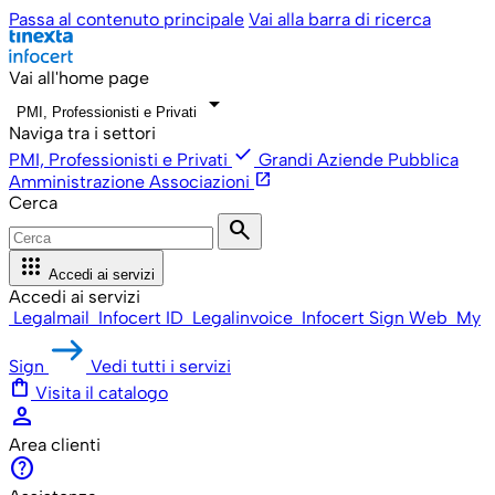
Passa al contenuto principale
Vai alla barra di ricerca
Vai all'home page
arrow_drop_down
PMI, Professionisti e Privati
Naviga tra i settori
check
PMI, Professionisti e Privati
Grandi Aziende
Pubblica
open_in_new
Amministrazione
Associazioni
Cerca
search
apps
Accedi ai servizi
Accedi ai servizi
Legalmail
Infocert ID
Legalinvoice
Infocert Sign Web
My
Sign
Vedi tutti i servizi
shopping_bag
Visita il catalogo
person
Area clienti
help