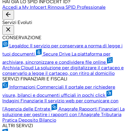
HAI GIÀ LO SPID INFOCERT ID?
Accedi a My Infocert
Rinnova SPID Professionale
arrow_back
Servizi Evoluti
close
CONSERVAZIONE
Legaldoc
Il servizio per conservare a norma di legge i
tuoi documenti
Secure Drive
La piattaforma per
archiviare, sincronizzare e condividere file online
Archivia Cloud
La soluzione per digitalizzare il cartaceo e
conservarlo a legge il cartaceo, con ritiro al domicilio
SERVIZI FINANZIARI E FISCALI
Informazioni Commerciali
Il portale per richiedere
visure, bilanci e documenti ufficiali in pochi click
Indagini Finanziarie
Il servizio web per comunicare con
l'Agenzia delle Entrate
Anagrafe Rapporti Finanziari
La
soluzione per gestire i rapporti con l'Anagrafe Tributaria
Pratica Deposito Bilancio
ALTRI SERVIZI