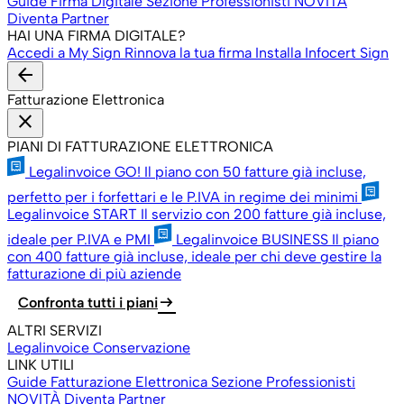
Guide Firma Digitale
Sezione Professionisti
NOVITÀ
Diventa Partner
HAI UNA FIRMA DIGITALE?
Accedi a My Sign
Rinnova la tua firma
Installa Infocert Sign
arrow_back
Fatturazione Elettronica
close
PIANI DI FATTURAZIONE ELETTRONICA
Legalinvoice GO!
Il piano con 50 fatture già incluse,
perfetto per i forfettari e le P.IVA in regime dei minimi
Legalinvoice START
Il servizio con 200 fatture già incluse,
ideale per P.IVA e PMI
Legalinvoice BUSINESS
Il piano
con 400 fatture già incluse, ideale per chi deve gestire la
fatturazione di più aziende
arrow_right_alt
Confronta tutti i piani
ALTRI SERVIZI
Legalinvoice Conservazione
LINK UTILI
Guide Fatturazione Elettronica
Sezione Professionisti
NOVITÀ
Diventa Partner