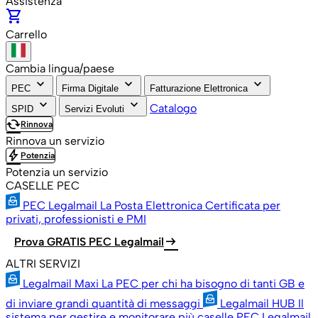
Assistenza
shopping_cart
Carrello
Cambia lingua/paese
keyboard_arrow_down
keyboard_arrow_down
keyboard_arrow_down
PEC
Firma Digitale
Fatturazione Elettronica
keyboard_arrow_down
keyboard_arrow_down
Catalogo
SPID
Servizi Evoluti
cached
Rinnova
Rinnova un servizio
bolt
Potenzia
Potenzia un servizio
CASELLE PEC
PEC Legalmail
La Posta Elettronica Certificata per
privati, professionisti e PMI
arrow_right_alt
Prova GRATIS PEC Legalmail
ALTRI SERVIZI
Legalmail Maxi
La PEC per chi ha bisogno di tanti GB e
di inviare grandi quantità di messaggi
Legalmail HUB
Il
sistema per gestire e monitorare più caselle PEC Legalmail