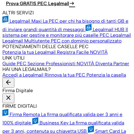
arrow_right_alt
Prova GRATIS PEC Legalmail
ALTRI SERVIZI
Legalmail Maxi
La PEC per chi ha bisogno di tanti GB e
di inviare grandi quantità di messaggi
Legalmail HUB
Il
sistema per gestire e monitorare più caselle PEC Legalmail
Legalmail Multiutente
PEC con dominio personalizzato
POTENZIAMENTI DELLE CASELLE PEC
Potenzia la tua Legalmail
Registra Facile
NOVITÀ
LINK UTILI
Guide PEC
Sezione Professionisti
NOVITÀ
Diventa Partner
HAI UNA LEGALMAIL?
Accedi a Legalmail
Rinnova la tua PEC
Potenzia la casella
arrow_back
Firma Digitale
close
FIRME DIGITALI
Firma Remota
La firma qualificata valida per 3 anni e
100% digitale
Business Key
La firma qualificata valida
per 3 anni, contenuta su chiavetta USB
Smart Card
La