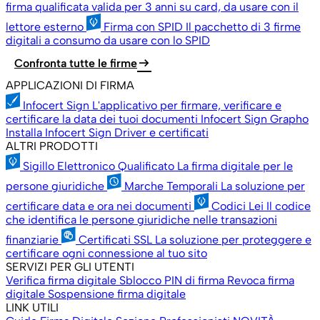
firma qualificata valida per 3 anni su card, da usare con il
lettore esterno
Firma con SPID
Il pacchetto di 3 firme
digitali a consumo da usare con lo SPID
arrow_right_alt
Confronta tutte le firme
APPLICAZIONI DI FIRMA
Infocert Sign
L'applicativo per firmare, verificare e
certificare la data dei tuoi documenti
Infocert Sign Grapho
Installa Infocert Sign
Driver e certificati
ALTRI PRODOTTI
Sigillo Elettronico Qualificato
La firma digitale per le
persone giuridiche
Marche Temporali
La soluzione per
certificare data e ora nei documenti
Codici Lei
Il codice
che identifica le persone giuridiche nelle transazioni
finanziarie
Certificati SSL
La soluzione per proteggere e
certificare ogni connessione al tuo sito
SERVIZI PER GLI UTENTI
Verifica firma digitale
Sblocco PIN di firma
Revoca firma
digitale
Sospensione firma digitale
LINK UTILI