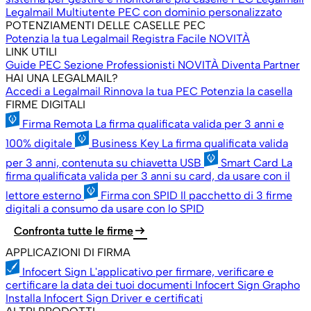
Legalmail Multiutente
PEC con dominio personalizzato
POTENZIAMENTI DELLE CASELLE PEC
Potenzia la tua Legalmail
Registra Facile
NOVITÀ
LINK UTILI
Guide PEC
Sezione Professionisti
NOVITÀ
Diventa Partner
HAI UNA LEGALMAIL?
Accedi a Legalmail
Rinnova la tua PEC
Potenzia la casella
FIRME DIGITALI
Firma Remota
La firma qualificata valida per 3 anni e
100% digitale
Business Key
La firma qualificata valida
per 3 anni, contenuta su chiavetta USB
Smart Card
La
firma qualificata valida per 3 anni su card, da usare con il
lettore esterno
Firma con SPID
Il pacchetto di 3 firme
digitali a consumo da usare con lo SPID
arrow_right_alt
Confronta tutte le firme
APPLICAZIONI DI FIRMA
Infocert Sign
L'applicativo per firmare, verificare e
certificare la data dei tuoi documenti
Infocert Sign Grapho
Installa Infocert Sign
Driver e certificati