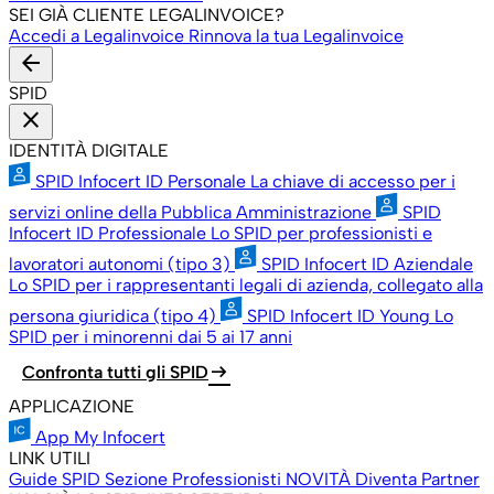
SEI GIÀ CLIENTE LEGALINVOICE?
Accedi a Legalinvoice
Rinnova la tua Legalinvoice
arrow_back
SPID
close
IDENTITÀ DIGITALE
SPID Infocert ID Personale
La chiave di accesso per i
servizi online della Pubblica Amministrazione
SPID
Infocert ID Professionale
Lo SPID per professionisti e
lavoratori autonomi (tipo 3)
SPID Infocert ID Aziendale
Lo SPID per i rappresentanti legali di azienda, collegato alla
persona giuridica (tipo 4)
SPID Infocert ID Young
Lo
SPID per i minorenni dai 5 ai 17 anni
arrow_right_alt
Confronta tutti gli SPID
APPLICAZIONE
App My Infocert
LINK UTILI
Guide SPID
Sezione Professionisti
NOVITÀ
Diventa Partner