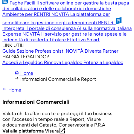
Paghe Facili
Il software online per gestire la busta paga
dei collaboratori e delle collaboratrici domestiche
Ambiente per RENTRI
NOVITÀ
La piattaforma per
semplificare la gestione degli adempimenti RENTRI
Interpreta
Il portale di consulenza AI sulla normativa italiana
Expense
NOVITÀ
Il servizio per gestire le note spese e le
indennità di trasferta
Titolare Effettivo Smart
LINK UTILI
Guide
Sezione Professionisti
NOVITÀ
Diventa Partner
HAI GIÀ LEGALDOC?
Accedi a Legaldoc
Rinnova Legaldoc
Potenzia Legaldoc
home
Home
arrow_right_alt
Informazioni Commerciali e Report
arrow_left_alt
Home
Informazioni Commerciali
Valuta chi fa affari con te e proteggi il tuo business
con l’accesso in tempo reale a Report, Visure
e documenti del Catasto, Conservatoria e P.R.A
open_in_new
Vai alla piattaforma Visura