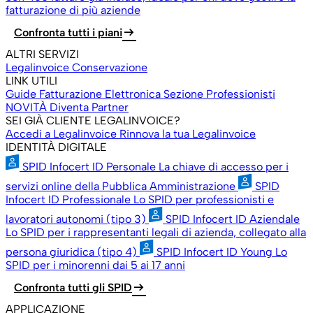
fatturazione di più aziende
arrow_right_alt
Confronta tutti i piani
ALTRI SERVIZI
Legalinvoice Conservazione
LINK UTILI
Guide Fatturazione Elettronica
Sezione Professionisti
NOVITÀ
Diventa Partner
SEI GIÀ CLIENTE LEGALINVOICE?
Accedi a Legalinvoice
Rinnova la tua Legalinvoice
IDENTITÀ DIGITALE
SPID Infocert ID Personale
La chiave di accesso per i
servizi online della Pubblica Amministrazione
SPID
Infocert ID Professionale
Lo SPID per professionisti e
lavoratori autonomi (tipo 3)
SPID Infocert ID Aziendale
Lo SPID per i rappresentanti legali di azienda, collegato alla
persona giuridica (tipo 4)
SPID Infocert ID Young
Lo
SPID per i minorenni dai 5 ai 17 anni
arrow_right_alt
Confronta tutti gli SPID
APPLICAZIONE