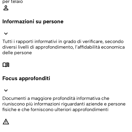
per telaio
person
Informazioni su persone
expand_more
Tutti i rapporti informativi in grado di verificare, secondo
diversi livelli di approfondimento, l’affidabilità economica
delle persone
menu_book
Focus approfonditi
expand_more
Documenti a maggiore profondità informativa che
riuniscono più informazioni riguardanti aziende e persone
fisiche e che forniscono ulteriori approfondimenti
warning