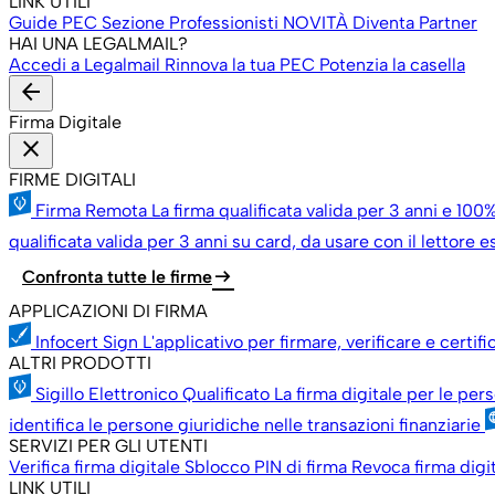
LINK UTILI
Guide PEC
Sezione Professionisti
NOVITÀ
Diventa Partner
HAI UNA LEGALMAIL?
Accedi a Legalmail
Rinnova la tua PEC
Potenzia la casella
arrow_back
Firma Digitale
close
FIRME DIGITALI
Firma Remota
La firma qualificata valida per 3 anni e 100%
qualificata valida per 3 anni su card, da usare con il lettore 
arrow_right_alt
Confronta tutte le firme
APPLICAZIONI DI FIRMA
Infocert Sign
L'applicativo per firmare, verificare e certif
ALTRI PRODOTTI
Sigillo Elettronico Qualificato
La firma digitale per le per
identifica le persone giuridiche nelle transazioni finanziarie
SERVIZI PER GLI UTENTI
Verifica firma digitale
Sblocco PIN di firma
Revoca firma digi
LINK UTILI