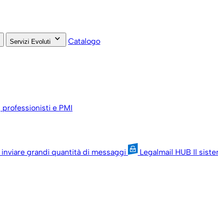
keyboard_arrow_down
Catalogo
Servizi Evoluti
, professionisti e PMI
 inviare grandi quantità di messaggi
Legalmail HUB
Il sist