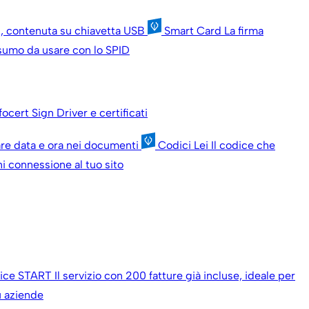
ni, contenuta su chiavetta USB
Smart Card
La firma
onsumo da usare con lo SPID
nfocert Sign
Driver e certificati
are data e ora nei documenti
Codici Lei
Il codice che
i connessione al tuo sito
oice START
Il servizio con 200 fatture già incluse, ideale per
iù aziende