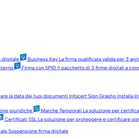
 digitale
Business Key
La firma qualificata valida per 3 an
esterno
Firma con SPID
Il pacchetto di 3 firme digitali a c
icare la data dei tuoi documenti
Infocert Sign Grapho
Installa I
sone giuridiche
Marche Temporali
La soluzione per certific
Certificati SSL
La soluzione per proteggere e certificare ogn
tale
Sospensione firma digitale