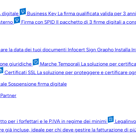
 digitale
Business Key
La firma qualificata valida per 3 an
esterno
Firma con SPID
Il pacchetto di 3 firme digitali a c
icare la data dei tuoi documenti
Infocert Sign Grapho
Installa I
sone giuridiche
Marche Temporali
La soluzione per certific
Certificati SSL
La soluzione per proteggere e certificare ogn
tale
Sospensione firma digitale
 Partner
tto per i forfettari e le P.IVA in regime dei minimi
Legalinv
re già incluse, ideale per chi deve gestire la fatturazione di p