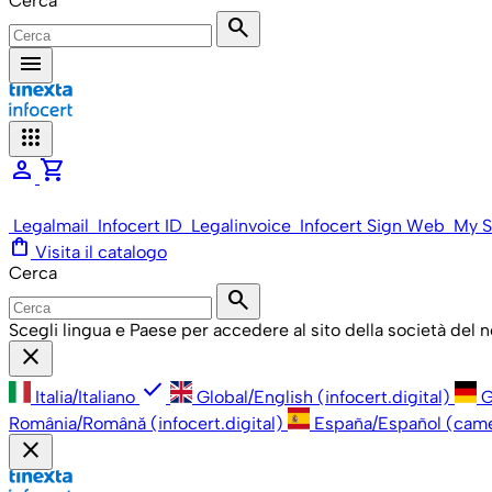
Cerca
search
menu
apps
person
shopping_cart
Legalmail
Infocert ID
Legalinvoice
Infocert Sign Web
My S
shopping_bag
Visita il catalogo
Cerca
search
Scegli lingua e Paese per accedere al sito della società del
close
check
Italia/Italiano
Global/English (infocert.digital)
G
România/Română (infocert.digital)
España/Español (cam
close