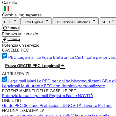
Carrello
Cambia lingua/paese
keyboard_arrow_down
keyboard_arrow_down
keyboard_arrow_down
keyboard_arrow_down
PEC
Firma Digitale
Fatturazione Elettronica
SPID
cached
Rinnova
Rinnova un servizio
bolt
Potenzia
Potenzia un servizio
CASELLE PEC
PEC Legalmail
La Posta Elettronica Certificata per privati
arrow_right_alt
Prova GRATIS PEC Legalmail
ALTRI SERVIZI
Legalmail Maxi
La PEC per chi ha bisogno di tanti GB e di
Legalmail Multiutente
PEC con dominio personalizzato
POTENZIAMENTI DELLE CASELLE PEC
Potenzia la tua Legalmail
Registra Facile
NOVITÀ
LINK UTILI
Guide PEC
Sezione Professionisti
NOVITÀ
Diventa Partner
HAI UNA LEGALMAIL?
Accedi a Legalmail
Rinnova la tua PEC
Potenzia la casella