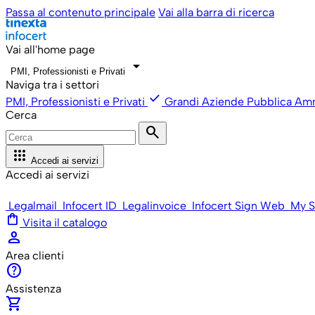
Passa al contenuto principale
Vai alla barra di ricerca
Vai all'home page
arrow_drop_down
PMI, Professionisti e Privati
Naviga tra i settori
check
PMI, Professionisti e Privati
Grandi Aziende
Pubblica Amm
Cerca
search
apps
Accedi ai servizi
Accedi ai servizi
Legalmail
Infocert ID
Legalinvoice
Infocert Sign Web
My S
shopping_bag
Visita il catalogo
person
Area clienti
help
Assistenza
shopping_cart