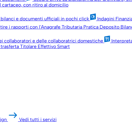
 cartaceo, con ritiro al domicilio
 bilanci e documenti ufficiali in pochi click
Indagini Finanzi
ire i rapporti con l'Anagrafe Tributaria
Pratica Deposito Bilan
ei collaboratori e delle collaboratrici domestiche
Interpret
 trasferta
Titolare Effettivo Smart
ign
Vedi tutti i servizi