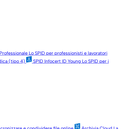
 Professionale
Lo SPID per professionisti e lavoratori
dica (tipo 4)
SPID Infocert ID Young
Lo SPID per i
ncronizzare e condividere file online
Archivia Cloud
La