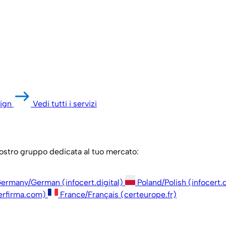
ign
Vedi tutti i servizi
 nostro gruppo dedicata al tuo mercato:
ermany/German (infocert.digital)
Poland/Polish (infocert.d
erfirma.com)
France/Français (certeurope.fr)