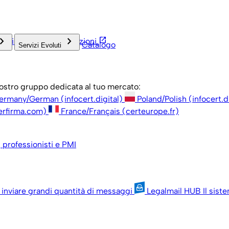
rd_arrow_right
keyboard_arrow_right
open_in_new
inistrazione
Associazioni
Catalogo
Servizi Evoluti
 nostro gruppo dedicata al tuo mercato:
ermany/German (infocert.digital)
Poland/Polish (infocert.d
erfirma.com)
France/Français (certeurope.fr)
, professionisti e PMI
 inviare grandi quantità di messaggi
Legalmail HUB
Il sist