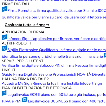
FIRME DIGITALI
Firma Remota
La firma qualificata valida per 3 anni e 100%
qualificata valida per 3 anni su card, da usare con il lettore 
arrow_right_alt
Confronta tutte le firme
APPLICAZIONI DI FIRMA
Infocert Sign
L'applicativo per firmare, verificare e certif
ALTRI PRODOTTI
Sigillo Elettronico Qualificato
La firma digitale per le per
identifica le persone giuridiche nelle transazioni finanziarie
SERVIZI PER GLI UTENTI
Verifica firma digitale
Sblocco PIN di firma
Revoca firma digi
LINK UTILI
Guide Firma Digitale
Sezione Professionisti
NOVITÀ
Diventa
HAI UNA FIRMA DIGITALE?
Accedi a My Sign
Rinnova la tua firma
Installa Infocert Sign
PIANI DI FATTURAZIONE ELETTRONICA
Legalinvoice GO!
Il piano con 50 fatture già incluse, perfe
P.IVA e PMI
Legalinvoice BUSINESS
Il piano con 400 fattu