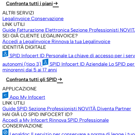
arrow_right_alt
Confronta tutti i piani
ALTRI SERVIZI
Legalinvoice Conservazione
LINK UTILI
Guide Fatturazione Elettronica
Sezione Professionisti
NOVIT
SEI GIÀ CLIENTE LEGALINVOICE?
Accedi a Legalinvoice
Rinnova la tua Legalinvoice
IDENTITÀ DIGITALE
SPID Infocert ID Personale
La chiave di accesso per i ser
autonomi (tipo 3)
SPID Infocert ID Aziendale
Lo SPID per 
minorenni dai 5 ai 17 anni
arrow_right_alt
Confronta tutti gli SPID
APPLICAZIONE
App My Infocert
LINK UTILI
Guide SPID
Sezione Professionisti
NOVITÀ
Diventa Partner
HAI GIÀ LO SPID INFOCERT ID?
Accedi a My Infocert
Rinnova SPID Professionale
CONSERVAZIONE
Legaldoc
Il servizio per conservare a norma di legge i tu