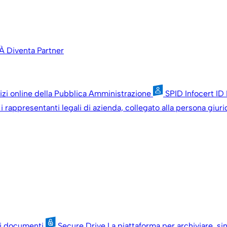
À
Diventa Partner
vizi online della Pubblica Amministrazione
SPID Infocert ID
i rappresentanti legali di azienda, collegato alla persona giuri
oi documenti
Secure Drive
La piattaforma per archiviare, si