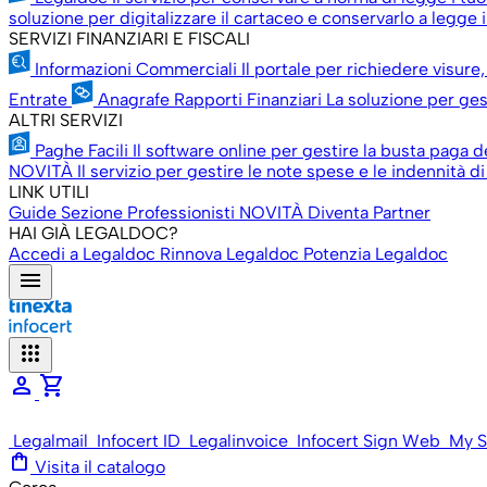
soluzione per digitalizzare il cartaceo e conservarlo a legge il
SERVIZI FINANZIARI E FISCALI
Informazioni Commerciali
Il portale per richiedere visure,
Entrate
Anagrafe Rapporti Finanziari
La soluzione per gest
ALTRI SERVIZI
Paghe Facili
Il software online per gestire la busta paga d
NOVITÀ
Il servizio per gestire le note spese e le indennità di
LINK UTILI
Guide
Sezione Professionisti
NOVITÀ
Diventa Partner
HAI GIÀ LEGALDOC?
Accedi a Legaldoc
Rinnova Legaldoc
Potenzia Legaldoc
menu
apps
person
shopping_cart
Legalmail
Infocert ID
Legalinvoice
Infocert Sign Web
My S
shopping_bag
Visita il catalogo