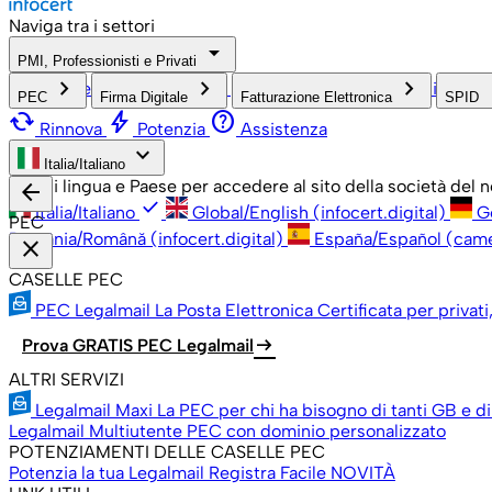
Naviga tra i settori
arrow_drop_down
PMI, Professionisti e Privati
check
keyboard_arrow_right
keyboard_arrow_right
keyboard_arrow_right
keyboa
PMI, Professionisti e Privati
Grandi Aziende
Pubblica Amm
PEC
Firma Digitale
Fatturazione Elettronica
SPID
cached
bolt
help
Rinnova
Potenzia
Assistenza
keyboard_arrow_down
Italia/Italiano
Scegli lingua e Paese per accedere al sito della società del
arrow_back
check
Italia/Italiano
Global/English (infocert.digital)
G
PEC
România/Română (infocert.digital)
España/Español (cam
close
CASELLE PEC
PEC Legalmail
La Posta Elettronica Certificata per privati
arrow_right_alt
Prova GRATIS PEC Legalmail
ALTRI SERVIZI
Legalmail Maxi
La PEC per chi ha bisogno di tanti GB e di
Legalmail Multiutente
PEC con dominio personalizzato
POTENZIAMENTI DELLE CASELLE PEC
Potenzia la tua Legalmail
Registra Facile
NOVITÀ