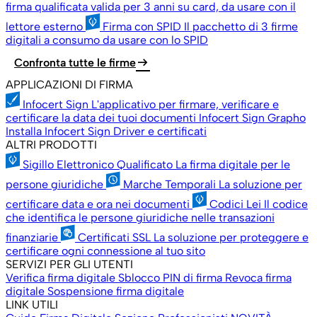
firma qualificata valida per 3 anni su card, da usare con il
lettore esterno
Firma con SPID
Il pacchetto di 3 firme
digitali a consumo da usare con lo SPID
arrow_right_alt
Confronta tutte le firme
APPLICAZIONI DI FIRMA
Infocert Sign
L'applicativo per firmare, verificare e
certificare la data dei tuoi documenti
Infocert Sign Grapho
Installa Infocert Sign
Driver e certificati
ALTRI PRODOTTI
Sigillo Elettronico Qualificato
La firma digitale per le
persone giuridiche
Marche Temporali
La soluzione per
certificare data e ora nei documenti
Codici Lei
Il codice
che identifica le persone giuridiche nelle transazioni
finanziarie
Certificati SSL
La soluzione per proteggere e
certificare ogni connessione al tuo sito
SERVIZI PER GLI UTENTI
Verifica firma digitale
Sblocco PIN di firma
Revoca firma
digitale
Sospensione firma digitale
LINK UTILI