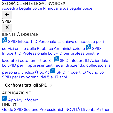
SEI GIÀ CLIENTE LEGALINVOICE?
Accedi a Legalinvoice
Rinnova la tua Legalinvoice
arrow_back
SPID
close
IDENTITÀ DIGITALE
SPID Infocert ID Personale
La chiave di accesso per i
servizi online della Pubblica Amministrazione
SPID
Infocert ID Professionale
Lo SPID per professionisti e
lavoratori autonomi (tipo 3)
SPID Infocert ID Aziendale
Lo SPID per i rappresentanti legali di azienda, collegato alla
persona giuridica (tipo 4)
SPID Infocert ID Young
Lo
SPID per i minorenni dai 5 ai 17 anni
arrow_right_alt
Confronta tutti gli SPID
APPLICAZIONE
App My Infocert
LINK UTILI
Guide SPID
Sezione Professionisti
NOVITÀ
Diventa Partner