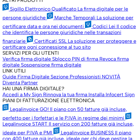
ALTRI PRODOTTI
Sigillo Elettronico Qualificato
La firma digitale per le
persone giuridiche
Marche Temporali
La soluzione per
certificare data e ora nei documenti
Codici Lei
Il codice
che identifica le persone giuridiche nelle transazioni
finanziarie
Certificati SSL
La soluzione per proteggere e
certificare ogni connessione al tuo sito
SERVIZI PER GLI UTENTI
Verifica firma digitale
Sblocco PIN di firma
Revoca firma
digitale
Sospensione firma digitale
LINK UTILI
Guide Firma Digitale
Sezione Professionisti
NOVITÀ
Diventa Partner
HAI UNA FIRMA DIGITALE?
Accedi a My Sign
Rinnova la tua firma
Installa Infocert Sign
PIANI DI FATTURAZIONE ELETTRONICA
Legalinvoice GO!
Il piano con 50 fatture già incluse,
perfetto per i forfettari e le P.IVA in regime dei minimi
Legalinvoice START
Il servizio con 200 fatture già incluse,
ideale per P.IVA e PMI
Legalinvoice BUSINESS
Il piano
con 400 fatture già incluse, ideale per chi deve gestire la