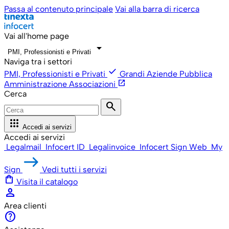
Passa al contenuto principale
Vai alla barra di ricerca
Vai all'home page
arrow_drop_down
PMI, Professionisti e Privati
Naviga tra i settori
check
PMI, Professionisti e Privati
Grandi Aziende
Pubblica
open_in_new
Amministrazione
Associazioni
Cerca
search
apps
Accedi ai servizi
Accedi ai servizi
Legalmail
Infocert ID
Legalinvoice
Infocert Sign Web
My
Sign
Vedi tutti i servizi
shopping_bag
Visita il catalogo
person
Area clienti
help