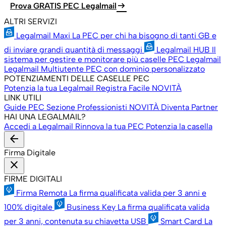
arrow_right_alt
Prova GRATIS PEC Legalmail
ALTRI SERVIZI
Legalmail Maxi
La PEC per chi ha bisogno di tanti GB e
di inviare grandi quantità di messaggi
Legalmail HUB
Il
sistema per gestire e monitorare più caselle PEC Legalmail
Legalmail Multiutente
PEC con dominio personalizzato
POTENZIAMENTI DELLE CASELLE PEC
Potenzia la tua Legalmail
Registra Facile
NOVITÀ
LINK UTILI
Guide PEC
Sezione Professionisti
NOVITÀ
Diventa Partner
HAI UNA LEGALMAIL?
Accedi a Legalmail
Rinnova la tua PEC
Potenzia la casella
arrow_back
Firma Digitale
close
FIRME DIGITALI
Firma Remota
La firma qualificata valida per 3 anni e
100% digitale
Business Key
La firma qualificata valida
per 3 anni, contenuta su chiavetta USB
Smart Card
La