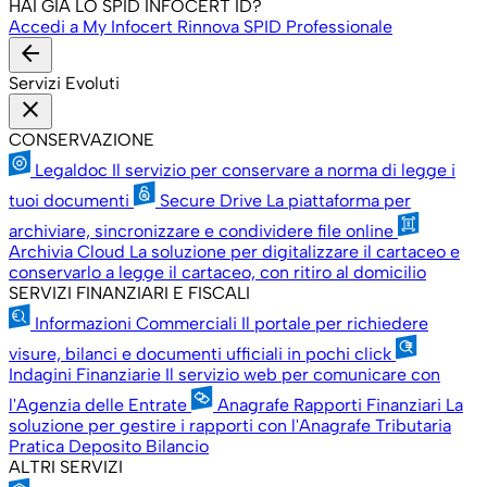
HAI GIÀ LO SPID INFOCERT ID?
Accedi a My Infocert
Rinnova SPID Professionale
arrow_back
Servizi Evoluti
close
CONSERVAZIONE
Legaldoc
Il servizio per conservare a norma di legge i
tuoi documenti
Secure Drive
La piattaforma per
archiviare, sincronizzare e condividere file online
Archivia Cloud
La soluzione per digitalizzare il cartaceo e
conservarlo a legge il cartaceo, con ritiro al domicilio
SERVIZI FINANZIARI E FISCALI
Informazioni Commerciali
Il portale per richiedere
visure, bilanci e documenti ufficiali in pochi click
Indagini Finanziarie
Il servizio web per comunicare con
l'Agenzia delle Entrate
Anagrafe Rapporti Finanziari
La
soluzione per gestire i rapporti con l'Anagrafe Tributaria
Pratica Deposito Bilancio
ALTRI SERVIZI