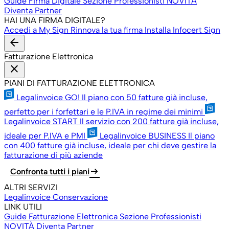
Guide Firma Digitale
Sezione Professionisti
NOVITÀ
Diventa Partner
HAI UNA FIRMA DIGITALE?
Accedi a My Sign
Rinnova la tua firma
Installa Infocert Sign
arrow_back
Fatturazione Elettronica
close
PIANI DI FATTURAZIONE ELETTRONICA
Legalinvoice GO!
Il piano con 50 fatture già incluse,
perfetto per i forfettari e le P.IVA in regime dei minimi
Legalinvoice START
Il servizio con 200 fatture già incluse,
ideale per P.IVA e PMI
Legalinvoice BUSINESS
Il piano
con 400 fatture già incluse, ideale per chi deve gestire la
fatturazione di più aziende
arrow_right_alt
Confronta tutti i piani
ALTRI SERVIZI
Legalinvoice Conservazione
LINK UTILI
Guide Fatturazione Elettronica
Sezione Professionisti
NOVITÀ
Diventa Partner