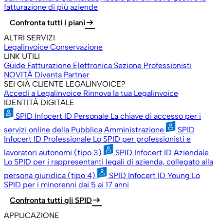
fatturazione di più aziende
arrow_right_alt
Confronta tutti i piani
ALTRI SERVIZI
Legalinvoice Conservazione
LINK UTILI
Guide Fatturazione Elettronica
Sezione Professionisti
NOVITÀ
Diventa Partner
SEI GIÀ CLIENTE LEGALINVOICE?
Accedi a Legalinvoice
Rinnova la tua Legalinvoice
IDENTITÀ DIGITALE
SPID Infocert ID Personale
La chiave di accesso per i
servizi online della Pubblica Amministrazione
SPID
Infocert ID Professionale
Lo SPID per professionisti e
lavoratori autonomi (tipo 3)
SPID Infocert ID Aziendale
Lo SPID per i rappresentanti legali di azienda, collegato alla
persona giuridica (tipo 4)
SPID Infocert ID Young
Lo
SPID per i minorenni dai 5 ai 17 anni
arrow_right_alt
Confronta tutti gli SPID
APPLICAZIONE