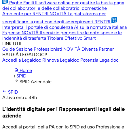
Paghe Facili
Il software online per gestire la busta paga
dei collaboratori e delle collaboratrici domestiche
Ambiente per RENTRI
NOVITÀ
La piattaforma per
semplificare la gestione degli adempimenti RENTRI
Interpreta
Il portale di consulenza AI sulla normativa italiana
Expense
NOVITÀ
Il servizio per gestire le note spese e le
indennità di trasferta
Titolare Effettivo Smart
LINK UTILI
Guide
Sezione Professionisti
NOVITÀ
Diventa Partner
HAI GIÀ LEGALDOC?
Accedi a Legaldoc
Rinnova Legaldoc
Potenzia Legaldoc
home
Home
/
SPID
arrow_right_alt
SPID Aziendale
arrow_left_alt
SPID
Attivo entro 48h
L'identità digitale per i Rappresentanti legali delle
aziende
Accedi ai portali della PA con lo SPID ad uso Professionale