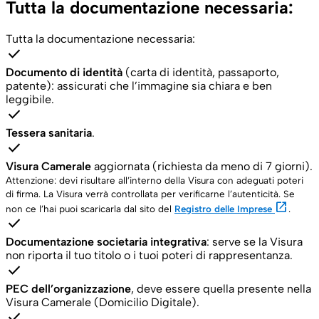
Tutta la documentazione necessaria:
Tutta la documentazione necessaria:
check
Documento di identità
(carta di identità, passaporto,
patente): assicurati che l’immagine sia chiara e ben
leggibile.
check
Tessera sanitaria
.
check
Visura Camerale
aggiornata (richiesta da meno di 7 giorni).
Attenzione: devi risultare all’interno della Visura con adeguati poteri
di firma. La Visura verrà controllata per verificarne l’autenticità. Se
open_in_new
non ce l’hai puoi scaricarla dal sito del
Registro delle Imprese
.
check
Documentazione societaria integrativa
: serve se la Visura
non riporta il tuo titolo o i tuoi poteri di rappresentanza.
check
PEC dell’organizzazione
, deve essere quella presente nella
Visura Camerale (Domicilio Digitale).
check