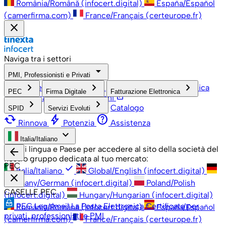
România/Română (infocert.digital)
España/Español
(camerfirma.com)
France/Français (certeurope.fr)
close
Naviga tra i settori
arrow_drop_down
PMI, Professionisti e Privati
check
keyboard_arrow_right
keyboard_arrow_right
keyboard_arrow_right
PMI, Professionisti e Privati
Grandi Aziende
Pubblica
PEC
Firma Digitale
Fatturazione Elettronica
open_in_new
Amministrazione
Associazioni
keyboard_arrow_right
keyboard_arrow_right
Catalogo
SPID
Servizi Evoluti
cached
bolt
help
Rinnova
Potenzia
Assistenza
keyboard_arrow_down
Italia/Italiano
Scegli lingua e Paese per accedere al sito della società del
arrow_back
nostro gruppo dedicata al tuo mercato:
PEC
check
Italia/Italiano
Global/English (infocert.digital)
close
Germany/German (infocert.digital)
Poland/Polish
CASELLE PEC
(infocert.digital)
Hungary/Hungarian (infocert.digital)
PEC Legalmail
La Posta Elettronica Certificata per
România/Română (infocert.digital)
España/Español
privati, professionisti e PMI
(camerfirma.com)
France/Français (certeurope.fr)