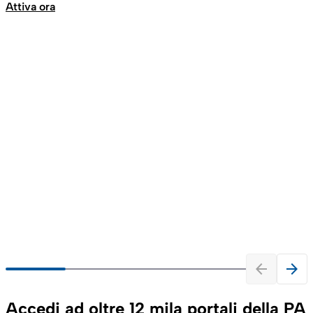
Attiva ora
arrow_back
arrow_forward
Accedi ad oltre 12 mila portali della PA