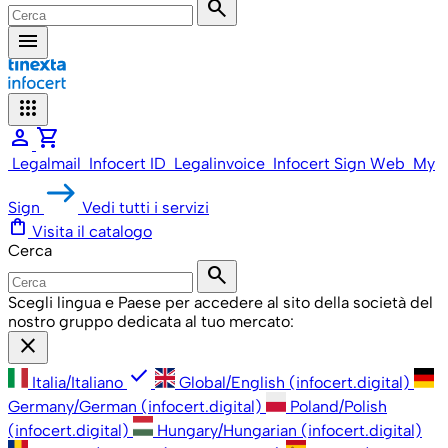
search
menu
apps
person
shopping_cart
Legalmail
Infocert ID
Legalinvoice
Infocert Sign Web
My
Sign
Vedi tutti i servizi
shopping_bag
Visita il catalogo
Cerca
search
Scegli lingua e Paese per accedere al sito della società del
nostro gruppo dedicata al tuo mercato:
close
check
Italia/Italiano
Global/English (infocert.digital)
Germany/German (infocert.digital)
Poland/Polish
(infocert.digital)
Hungary/Hungarian (infocert.digital)