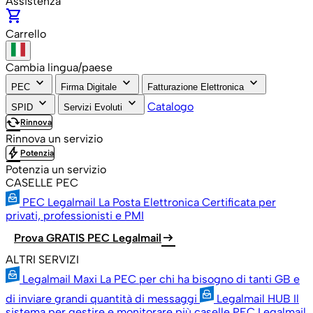
Assistenza
shopping_cart
Carrello
Cambia lingua/paese
keyboard_arrow_down
keyboard_arrow_down
keyboard_arrow_down
PEC
Firma Digitale
Fatturazione Elettronica
keyboard_arrow_down
keyboard_arrow_down
Catalogo
SPID
Servizi Evoluti
cached
Rinnova
Rinnova un servizio
bolt
Potenzia
Potenzia un servizio
CASELLE PEC
PEC Legalmail
La Posta Elettronica Certificata per
privati, professionisti e PMI
arrow_right_alt
Prova GRATIS PEC Legalmail
ALTRI SERVIZI
Legalmail Maxi
La PEC per chi ha bisogno di tanti GB e
di inviare grandi quantità di messaggi
Legalmail HUB
Il
sistema per gestire e monitorare più caselle PEC Legalmail