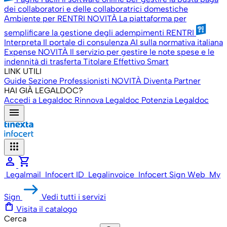
dei collaboratori e delle collaboratrici domestiche
Ambiente per RENTRI
NOVITÀ
La piattaforma per
semplificare la gestione degli adempimenti RENTRI
Interpreta
Il portale di consulenza AI sulla normativa italiana
Expense
NOVITÀ
Il servizio per gestire le note spese e le
indennità di trasferta
Titolare Effettivo Smart
LINK UTILI
Guide
Sezione Professionisti
NOVITÀ
Diventa Partner
HAI GIÀ LEGALDOC?
Accedi a Legaldoc
Rinnova Legaldoc
Potenzia Legaldoc
menu
apps
person
shopping_cart
Legalmail
Infocert ID
Legalinvoice
Infocert Sign Web
My
Sign
Vedi tutti i servizi
shopping_bag
Visita il catalogo
Cerca