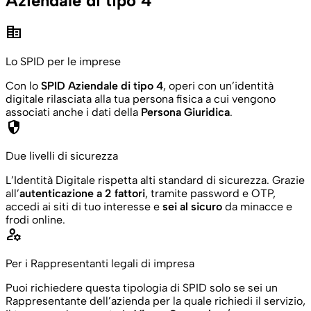
Aziendale di tipo 4
corporate_fare
Lo SPID per le imprese
Con lo
SPID Aziendale di tipo 4
, operi con un’identità
digitale rilasciata alla tua persona fisica a cui vengono
associati anche i dati della
Persona Giuridica
.
security
Due livelli di sicurezza
L’Identità Digitale rispetta alti standard di sicurezza. Grazie
all’
autenticazione a 2 fattori
, tramite password e OTP,
accedi ai siti di tuo interesse e
sei al sicuro
da minacce e
frodi online.
manage_accounts
Per i Rappresentanti legali di impresa
Puoi richiedere questa tipologia di SPID solo se sei un
Rappresentante dell’azienda per la quale richiedi il servizio,