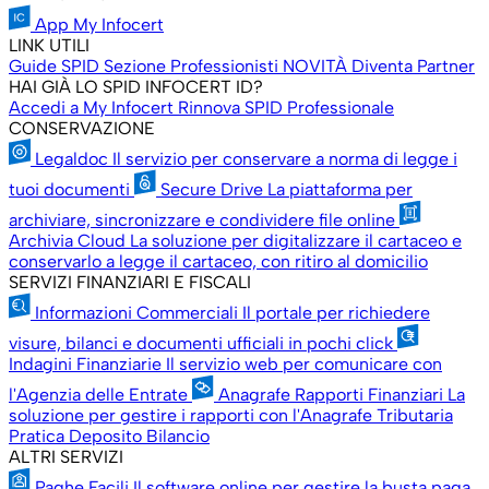
App My Infocert
LINK UTILI
Guide SPID
Sezione Professionisti
NOVITÀ
Diventa Partner
HAI GIÀ LO SPID INFOCERT ID?
Accedi a My Infocert
Rinnova SPID Professionale
CONSERVAZIONE
Legaldoc
Il servizio per conservare a norma di legge i
tuoi documenti
Secure Drive
La piattaforma per
archiviare, sincronizzare e condividere file online
Archivia Cloud
La soluzione per digitalizzare il cartaceo e
conservarlo a legge il cartaceo, con ritiro al domicilio
SERVIZI FINANZIARI E FISCALI
Informazioni Commerciali
Il portale per richiedere
visure, bilanci e documenti ufficiali in pochi click
Indagini Finanziarie
Il servizio web per comunicare con
l'Agenzia delle Entrate
Anagrafe Rapporti Finanziari
La
soluzione per gestire i rapporti con l'Anagrafe Tributaria
Pratica Deposito Bilancio
ALTRI SERVIZI
Paghe Facili
Il software online per gestire la busta paga