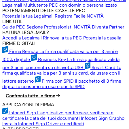
Legalmail Multiutente
PEC con dominio personalizzato
POTENZIAMENTI DELLE CASELLE PEC
Potenzia la tua Legalmail
Registra Facile
NOVITÀ
LINK UTILI
Guide PEC
Sezione Professionisti
NOVITÀ
Diventa Partner
HAI UNA LEGALMAIL?
Accedi a Legalmail
Rinnova la tua PEC
Potenzia la casella
FIRME DIGITALI
Firma Remota
La firma qualificata valida per 3 anni e
100% digitale
Business Key
La firma qualificata valida
per 3 anni, contenuta su chiavetta USB
Smart Card
La
firma qualificata valida per 3 anni su card, da usare con il
lettore esterno
Firma con SPID
Il pacchetto di 3 firme
digitali a consumo da usare con lo SPID
arrow_right_alt
Confronta tutte le firme
APPLICAZIONI DI FIRMA
Infocert Sign
L'applicativo per firmare, verificare e
certificare la data dei tuoi documenti
Infocert Sign Grapho
Installa Infocert Sign
Driver e certificati