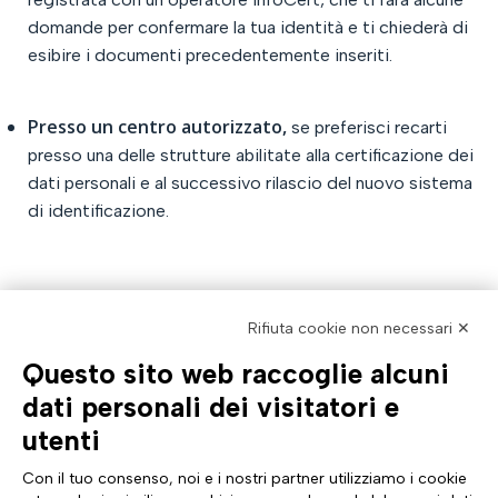
domande per confermare la tua identità e ti chiederà di
esibire i documenti precedentemente inseriti.
Presso un centro autorizzato,
se preferisci recarti
presso una delle strutture abilitate alla certificazione dei
dati personali e al successivo rilascio del nuovo sistema
di identificazione.
Rifiuta cookie non necessari ✕
Questo sito web raccoglie alcuni
AZIENDA
TUTTO SU DI NOI
dati personali dei visitatori e
Profilo aziendale
Documentazione
utenti
Certificazioni
News & eventi Tinexta Inf
Sostenibilità
Magazine: Futuro Digitale
Con il tuo consenso, noi e i nostri partner utilizziamo i cookie
Cyber Security
Comunicati stampa