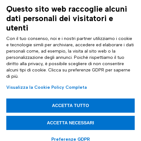
Questo sito web raccoglie alcuni
AZIENDA
TUTTO SU DI NOI
dati personali dei visitatori e
Profilo aziendale
Documentazione
Certificazioni
News & eventi Tinexta Inf
utenti
Sostenibilità
Magazine: Futuro Digitale
Cyber Security
Comunicati stampa
Con il tuo consenso, noi e i nostri partner utilizziamo i cookie
Analyst Report
Sito internazionale
e tecnologie simili per archiviare, accedere ed elaborare i dati
Dichiarazione di Accessibilità
Diventa Partner
personali come, ad esempio, la visita al sito web o la
ASSISTENZA
SEGUICI SU
personalizzazione degli annunci. Poiché rispettiamo il tuo
Contattaci
diritto alla privacy, è possibile scegliere di non consentire
FAQ e guide
alcuni tipi di cookie. Clicca su preferenze GDPR per saperne
Whistleblowing
di più.
Impostazioni cookie
Trasparenza tariffaria
Visualizza la Cookie Policy Completa
ACCETTA TUTTO
Articoli informativi
ACCETTA NECESSARI
Tinexta Infocert S.p.A. Società Soggetta alla Direzione ed al
Coordinamento di Tinexta S.p.A. - P.IVA 07945211006 - Capitale Sociale
21.099.232,00€ - REA RM 1064345 - Sede legale: Piazza Sallustio, 9 -
00187 - Roma
Preferenze GDPR