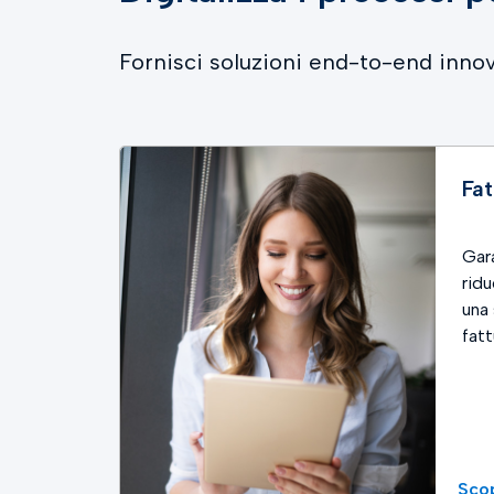
Fornisci soluzioni end-to-end innov
firma
Fat
 ed
Gara
irma
ridu
una 
fatt
Scop