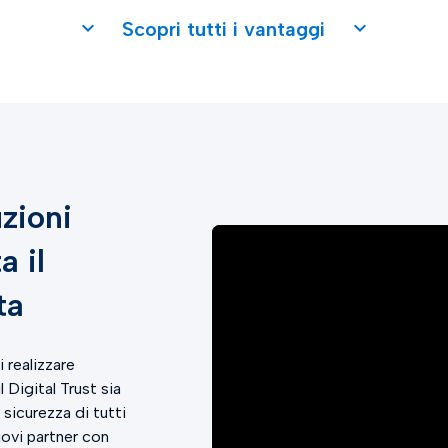
Scopri tutti i vantaggi
uzioni
a il
ta
i realizzare
 Digital Trust sia
sicurezza di tutti
uovi partner con