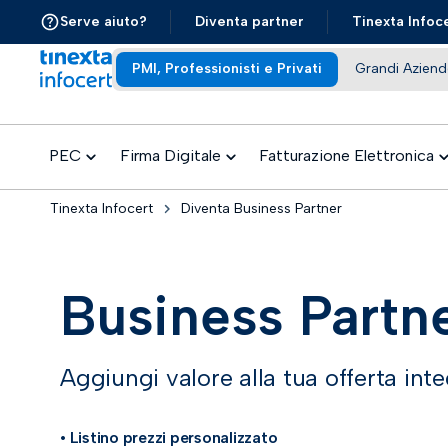
Serve aiuto?
Diventa partner
Tinexta Infoc
PMI, Professionisti e Privati
Grandi Aziend
PEC
Firma Digitale
Fatturazione Elettronica
Tinexta Infocert
Diventa Business Partner
Business Partn
Aggiungi valore alla tua offerta int
• Listino prezzi personalizzato