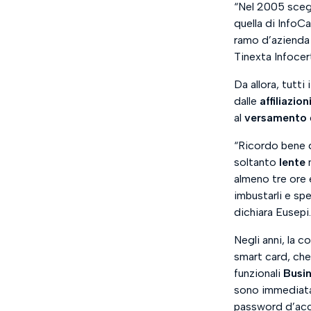
“
Nel 2005 scegli
quella di InfoC
ramo d’azienda c
Tinexta Infoce
Da allora, tutti
dalle
affiliazion
al
versamento
“
Ricordo bene 
soltanto
lente
almeno tre ore e
imbustarli e sp
dichiara Eusepi.
Negli anni, la c
smart card, che
funzionali
Busi
sono immediatam
password d’acce