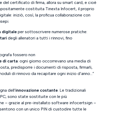
del certificato di firma, allora su smart card, e cioè
positamente costituita Tinexta Infocert, il proprio
gitale: iniziò, così, la proficua collaborazione con
sepi. ​
a digitale
per sottoscrivere numerose pratiche:
tari
degli allenatori a tutti i rinnovi, fino
tografa fossero non
 di carta
: ogni giorno occorrevano una media di
osta, predisporre i documenti di risposta, firmarli,
moduli di rinnovo da recapitare ogni inizio d’anno…
”
gna dell’
innovazione costante
. Le tradizionali
 PC, sono state sostituite con le più
che – grazie al pre-installato software infocertsign –
nsentono con un unico PIN di custodire tutte le