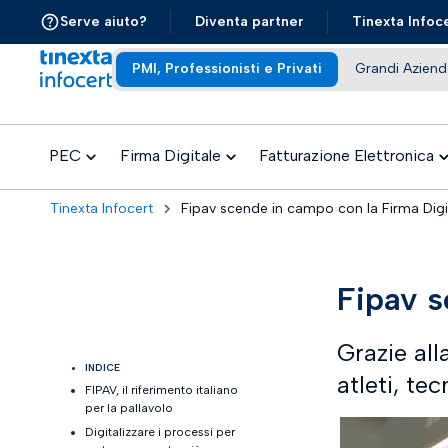
Serve aiuto?
Diventa partner
Tinexta Infoc
PMI, Professionisti e Privati
Grandi Aziend
PEC
Firma Digitale
Fatturazione Elettronica
Tinexta Infocert
Fipav scende in campo con la Firma Digi
Fipav s
Grazie all
INDICE
atleti, te
FIPAV, il riferimento italiano
per la pallavolo
Digitalizzare i processi per