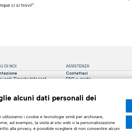
que ci si trovi!
” .​
U DI NOI
ASSISTENZA
tazione
Contattaci
venti Tinexta Infocert
FAQ e guide
: Futuro Digitale
Whistleblowing
ati stampa
Impostazioni cookie
ernazionale
Trasparenza tariffaria
lie alcuni dati personali dei
Partner
 utilizziamo i cookie e tecnologie simili per archiviare,
me, ad esempio, la visita al sito web o la personalizzazione
ritto alla privacy, è possibile scegliere di non consentire alcuni