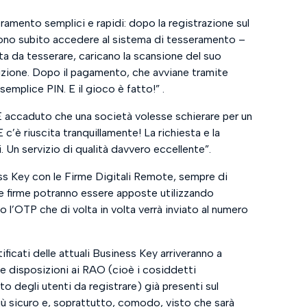
seramento semplici e rapidi: dopo la registrazione sul
ossono subito accedere al sistema di tesseramento
–
leta da tesserare, caricano la scansione del suo
izione. Dopo il pagamento, che avviane tramite
semplice PIN. E il gioco è fatto!
” .​
È accaduto che una società volesse schierare per un
 E c’è riuscita tranquillamente! La richiesta e la
 Un servizio di qualità davvero eccellente
”.​
ss Key con le Firme Digitali Remote, sempre di
 le firme potranno essere apposte utilizzando
 l’OTP che di volta in volta verrà inviato al numero
ficati delle attuali Business Key arriveranno a
e disposizioni ai RAO (cioè i cosiddetti
o degli utenti da registrare) già presenti sul
 più sicuro e, soprattutto, comodo, visto che sarà