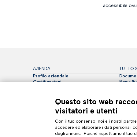
accessibile ovun
AZIENDA
TUTTO S
Profilo aziendale
Documen
Certificazioni
News & e
Sostenibilità
Magazine
Cyber Security
Comunic
Analyst Report
Sito int
Questo sito web raccog
Dichiarazione di Accessibilità
Diventa 
visitatori e utenti
Con il tuo consenso, noi e i nostri partner
accedere ed elaborare i dati personali co
degli annunci. Poiché rispettiamo il tuo di