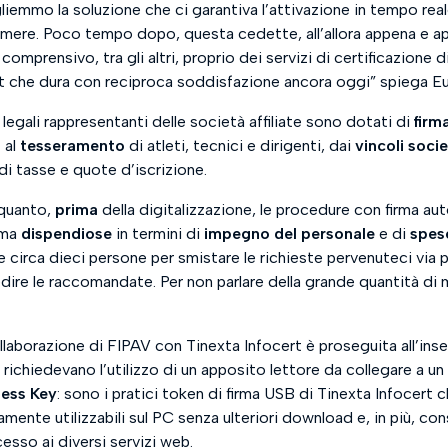
emmo la soluzione che ci garantiva l’attivazione in tempo reale 
amere. Poco tempo dopo, questa cedette, all’allora appena e ap
omprensivo, tra gli altri, proprio dei servizi di certificazione di
rt che dura con reciproca soddisfazione ancora oggi
” spiega Eu
 i legali rappresentanti delle società affiliate sono dotati di
firm
i
al
tesseramento
di atleti, tecnici e dirigenti, dai
vincoli socie
di tasse e quote d’iscrizione. ​
quanto,
prima
della digitalizzazione, le procedure con firma au
ma
dispendiose
in termini di
impegno del personale
e di
spese
 circa dieci persone per smistare le richieste pervenuteci via p
edire le raccomandate. Per non parlare della grande quantità di 
​
ollaborazione di FIPAV con Tinexta Infocert è proseguita all’inse
 richiedevano l’utilizzo di un apposito lettore da collegare a un
ness Key
: sono i pratici token di firma USB di Tinexta Infocert 
ente utilizzabili sul PC senza ulteriori download e, in più, co
sso ai diversi servizi web. ​