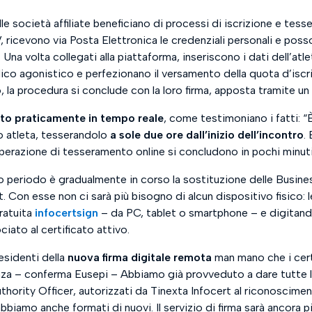
lle società affiliate beneficiano di processi di iscrizione e tes
V, ricevono via Posta Elettronica le credenziali personali e p
–
Una volta collegati alla piattaforma, inseriscono i dati dell’at
ico agonistico e perfezionano il versamento della quota d’iscr
, la procedura si conclude con la loro firma, apposta tramite un 
to praticamente in tempo reale
, come testimoniano i fatti: “
o atleta, tesserandolo
a sole due ore dall’inizio dell’incontro
.
razione di tesseramento online si concludono in pochi minuti.
o periodo è gradualmente in corso la sostituzione delle Busine
t. Con esse non ci sarà più bisogno di alcun dispositivo fisico:
gratuita
infocertsign
– da PC, tablet o smartphone – e digitando
ciato al certificato attivo. ​
sidenti della
nuova firma digitale remota
man mano che i certi
nza
– conferma Eusepi –
Abbiamo già provveduto a dare tutte l
thority Officer, autorizzati da Tinexta Infocert al riconosciment
 abbiamo anche formati di nuovi. Il servizio di firma sarà ancora