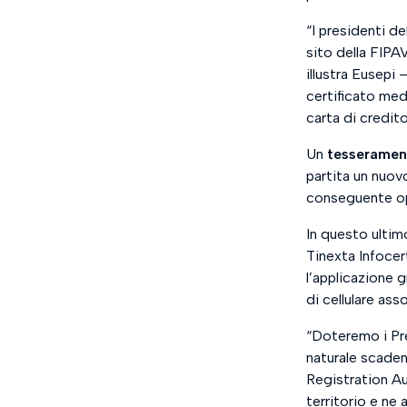
“
I presidenti de
sito della FIPA
illustra Eusepi 
certificato med
carta di credito
Un
tesseramen
partita un nuov
conseguente ope
In questo ultim
Tinexta Infocer
l’applicazione 
di cellulare asso
“
Doteremo i Pre
naturale scade
Registration Au
territorio e ne