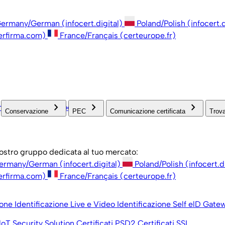
ermany/German (infocert.digital)
Poland/Polish (infocert.d
erfirma.com)
France/Français (certeurope.fr)
keyboard_arrow_right
keyboard_arrow_right
keyboard_arrow_right
open_in_new
inistrazione
Associazioni
Conservazione
PEC
Comunicazione certificata
Trova
 nostro gruppo dedicata al tuo mercato:
ermany/German (infocert.digital)
Poland/Polish (infocert.d
erfirma.com)
France/Français (certeurope.fr)
ione
Identificazione Live e Video
Identificazione Self
elD Gate
loT Security Solution
Certificati PSD2
Certificati SSL