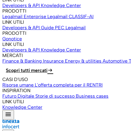
Developers & API
Knowledge Center
PRODOTTI
Legalmail Enterprise
Legalmail CLASSIF-AI
LINK UTILI
Developers & API
Guide PEC Legalmail
PRODOTTI
Gonotice
LINK UTILI
Developers & API
Knowledge Center
MERCATI
Finance & Banking
Insurance
Energy & utilities
Automotive
T
arrow_right_alt
Scopri tutti mercati
CASI D'USO
Risorse umane
L'offerta completa per il RENTRI
INSPIRATION
Futuro Digitale
Storie di successo
Business cases
LINK UTILI
Knowledge Center
menu