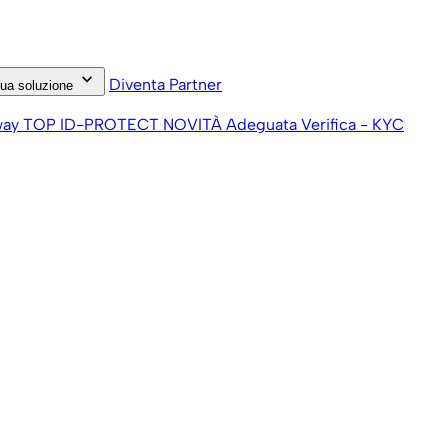
keyboard_arrow_down
Diventa Partner
tua soluzione
way
TOP ID-PROTECT
NOVITÀ
Adeguata Verifica - KYC