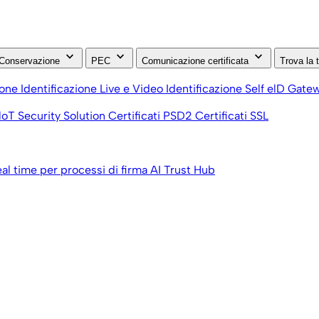
keyboard_arrow_down
keyboard_arrow_down
keyboard_arrow_down
Conservazione
PEC
Comunicazione certificata
Trova la 
ione
Identificazione Live e Video
Identificazione Self
elD Gate
loT Security Solution
Certificati PSD2
Certificati SSL
eal time per processi di firma
AI Trust Hub