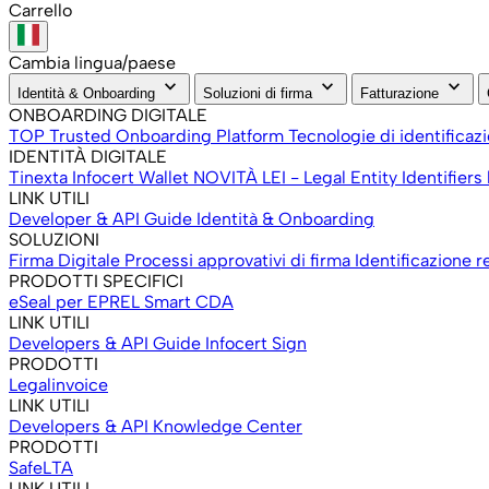
Carrello
Cambia lingua/paese
keyboard_arrow_down
keyboard_arrow_down
keyboard_arrow_down
Identità & Onboarding
Soluzioni di firma
Fatturazione
ONBOARDING DIGITALE
TOP Trusted Onboarding Platform
Tecnologie di identificaz
IDENTITÀ DIGITALE
Tinexta Infocert Wallet
NOVITÀ
LEI - Legal Entity Identifiers
LINK UTILI
Developer & API
Guide Identità & Onboarding
SOLUZIONI
Firma Digitale
Processi approvativi di firma
Identificazione r
PRODOTTI SPECIFICI
eSeal per EPREL
Smart CDA
LINK UTILI
Developers & API
Guide Infocert Sign
PRODOTTI
Legalinvoice
LINK UTILI
Developers & API
Knowledge Center
PRODOTTI
SafeLTA
LINK UTILI