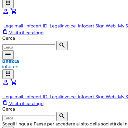
apps
person
shopping_cart
Legalmail
Infocert ID
Legalinvoice
Infocert Sign Web
My S
shopping_bag
Visita il catalogo
Cerca
search
menu
apps
person
shopping_cart
Legalmail
Infocert ID
Legalinvoice
Infocert Sign Web
My S
shopping_bag
Visita il catalogo
Cerca
search
Scegli lingua e Paese per accedere al sito della società del