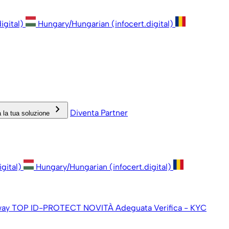
igital)
Hungary/Hungarian (infocert.digital)
keyboard_arrow_right
Diventa Partner
 la tua soluzione
igital)
Hungary/Hungarian (infocert.digital)
way
TOP ID-PROTECT
NOVITÀ
Adeguata Verifica - KYC