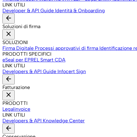
LINK UTILI
Developer & API
Guide Identità & Onboarding
arrow_back
Soluzioni di firma
close
SOLUZIONI
Firma Digitale
Processi approvativi di firma
Identificazione r
PRODOTTI SPECIFICI
eSeal per EPREL
Smart CDA
LINK UTILI
Developers & API
Guide Infocert Sign
arrow_back
Fatturazione
close
PRODOTTI
Legalinvoice
LINK UTILI
Developers & API
Knowledge Center
arrow_back
Conservazione