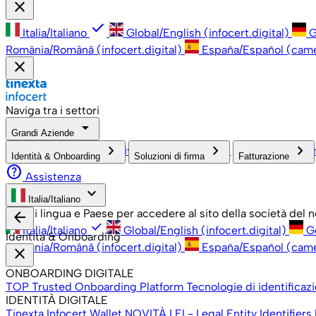
close
check
Italia/Italiano
Global/English (infocert.digital)
G
România/Română (infocert.digital)
España/Español (cam
close
Naviga tra i settori
arrow_drop_down
Grandi Aziende
check
keyboard_arrow_right
keyboard_arrow_right
keyboard_arrow_right
PMI, Professionisti e Privati
Grandi Aziende
Pubblica Amm
Identità & Onboarding
Soluzioni di firma
Fatturazione
help
Assistenza
keyboard_arrow_down
Italia/Italiano
Scegli lingua e Paese per accedere al sito della società del
arrow_back
check
Italia/Italiano
Global/English (infocert.digital)
G
Identità & Onboarding
România/Română (infocert.digital)
España/Español (cam
close
ONBOARDING DIGITALE
TOP Trusted Onboarding Platform
Tecnologie di identificaz
IDENTITÀ DIGITALE
Tinexta Infocert Wallet
NOVITÀ
LEI - Legal Entity Identifiers