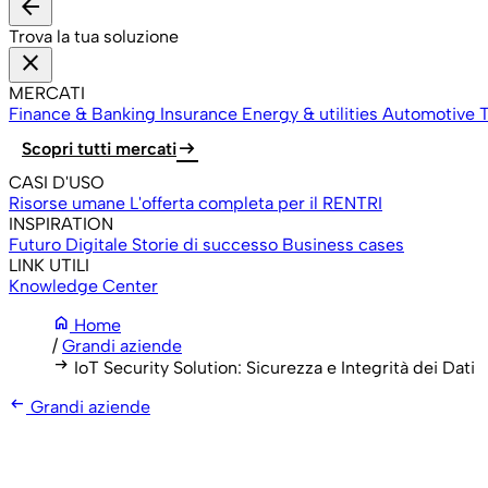
arrow_back
Trova la tua soluzione
close
MERCATI
Finance & Banking
Insurance
Energy & utilities
Automotive
T
arrow_right_alt
Scopri tutti mercati
CASI D'USO
Risorse umane
L'offerta completa per il RENTRI
INSPIRATION
Futuro Digitale
Storie di successo
Business cases
LINK UTILI
Knowledge Center
home
Home
/
Grandi aziende
arrow_right_alt
IoT Security Solution: Sicurezza e Integrità dei Dati
arrow_left_alt
Grandi aziende