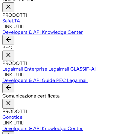
close
PRODOTTI
SafeLTA
LINK UTILI
Developers & API
Knowledge Center
arrow_back
PEC
close
PRODOTTI
Legalmail Enterprise
Legalmail CLASSIF-AI
LINK UTILI
Developers & API
Guide PEC Legalmail
arrow_back
Comunicazione certificata
close
PRODOTTI
Gonotice
LINK UTILI
Developers & API
Knowledge Center