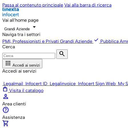
Passa al contenuto principale
Vai alla barra di ricerca
Vai all'home page
arrow_drop_down
Grandi Aziende
Naviga tra i settori
check
PMI, Professionisti e Privati
Grandi Aziende
Pubblica Amm
Cerca
search
apps
Accedi ai servizi
Accedi ai servizi
Legalmail
Infocert ID
Legalinvoice
Infocert Sign Web
My S
shopping_bag
Visita il catalogo
person
Area clienti
help
Assistenza
shopping_cart