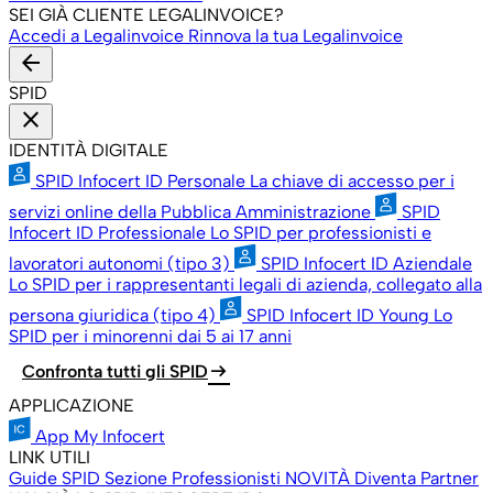
SEI GIÀ CLIENTE LEGALINVOICE?
Accedi a Legalinvoice
Rinnova la tua Legalinvoice
arrow_back
SPID
close
IDENTITÀ DIGITALE
SPID Infocert ID Personale
La chiave di accesso per i
servizi online della Pubblica Amministrazione
SPID
Infocert ID Professionale
Lo SPID per professionisti e
lavoratori autonomi (tipo 3)
SPID Infocert ID Aziendale
Lo SPID per i rappresentanti legali di azienda, collegato alla
persona giuridica (tipo 4)
SPID Infocert ID Young
Lo
SPID per i minorenni dai 5 ai 17 anni
arrow_right_alt
Confronta tutti gli SPID
APPLICAZIONE
App My Infocert
LINK UTILI
Guide SPID
Sezione Professionisti
NOVITÀ
Diventa Partner