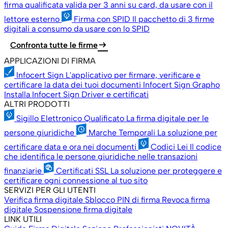
firma qualificata valida per 3 anni su card, da usare con il
lettore esterno
Firma con SPID
Il pacchetto di 3 firme
digitali a consumo da usare con lo SPID
arrow_right_alt
Confronta tutte le firme
APPLICAZIONI DI FIRMA
Infocert Sign
L'applicativo per firmare, verificare e
certificare la data dei tuoi documenti
Infocert Sign Grapho
Installa Infocert Sign
Driver e certificati
ALTRI PRODOTTI
Sigillo Elettronico Qualificato
La firma digitale per le
persone giuridiche
Marche Temporali
La soluzione per
certificare data e ora nei documenti
Codici Lei
Il codice
che identifica le persone giuridiche nelle transazioni
finanziarie
Certificati SSL
La soluzione per proteggere e
certificare ogni connessione al tuo sito
SERVIZI PER GLI UTENTI
Verifica firma digitale
Sblocco PIN di firma
Revoca firma
digitale
Sospensione firma digitale
LINK UTILI