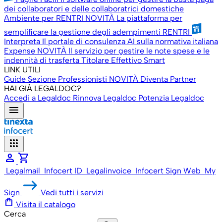
dei collaboratori e delle collaboratrici domestiche
Ambiente per RENTRI
NOVITÀ
La piattaforma per
semplificare la gestione degli adempimenti RENTRI
Interpreta
Il portale di consulenza AI sulla normativa italiana
Expense
NOVITÀ
Il servizio per gestire le note spese e le
indennità di trasferta
Titolare Effettivo Smart
LINK UTILI
Guide
Sezione Professionisti
NOVITÀ
Diventa Partner
HAI GIÀ LEGALDOC?
Accedi a Legaldoc
Rinnova Legaldoc
Potenzia Legaldoc
menu
apps
person
shopping_cart
Legalmail
Infocert ID
Legalinvoice
Infocert Sign Web
My
Sign
Vedi tutti i servizi
shopping_bag
Visita il catalogo
Cerca