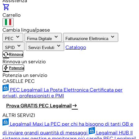
Assistenza
shopping_cart
Carrello
Cambia lingua/paese
keyboard_arrow_down
keyboard_arrow_down
keyboard_arrow_down
PEC
Firma Digitale
Fatturazione Elettronica
keyboard_arrow_down
keyboard_arrow_down
Catalogo
SPID
Servizi Evoluti
cached
Rinnova
Rinnova un servizio
bolt
Potenzia
Potenzia un servizio
CASELLE PEC
PEC Legalmail
La Posta Elettronica Certificata per
privati, professionisti e PMI
arrow_right_alt
Prova GRATIS PEC Legalmail
ALTRI SERVIZI
Legalmail Maxi
La PEC per chi ha bisogno di tanti GB e
di inviare grandi quantità di messaggi
Legalmail HUB
Il
sistema per gestire e monitorare più caselle PEC Legalmail