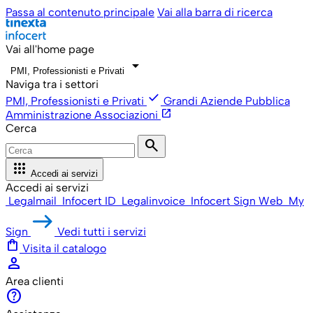
Passa al contenuto principale
Vai alla barra di ricerca
Vai all'home page
arrow_drop_down
PMI, Professionisti e Privati
Naviga tra i settori
check
PMI, Professionisti e Privati
Grandi Aziende
Pubblica
open_in_new
Amministrazione
Associazioni
Cerca
search
apps
Accedi ai servizi
Accedi ai servizi
Legalmail
Infocert ID
Legalinvoice
Infocert Sign Web
My
Sign
Vedi tutti i servizi
shopping_bag
Visita il catalogo
person
Area clienti
help