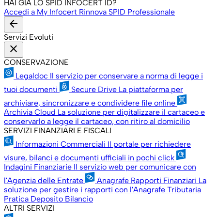
HAI GIÀ LO SPID INFOCERT ID?
Accedi a My Infocert
Rinnova SPID Professionale
arrow_back
Servizi Evoluti
close
CONSERVAZIONE
Legaldoc
Il servizio per conservare a norma di legge i
tuoi documenti
Secure Drive
La piattaforma per
archiviare, sincronizzare e condividere file online
Archivia Cloud
La soluzione per digitalizzare il cartaceo e
conservarlo a legge il cartaceo, con ritiro al domicilio
SERVIZI FINANZIARI E FISCALI
Informazioni Commerciali
Il portale per richiedere
visure, bilanci e documenti ufficiali in pochi click
Indagini Finanziarie
Il servizio web per comunicare con
l'Agenzia delle Entrate
Anagrafe Rapporti Finanziari
La
soluzione per gestire i rapporti con l'Anagrafe Tributaria
Pratica Deposito Bilancio
ALTRI SERVIZI