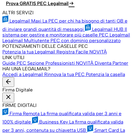
arrow_right_alt
Prova GRATIS PEC Legalmail
ALTRI SERVIZI
Legalmail Maxi
La PEC per chi ha bisogno di tanti GB e
di inviare grandi quantità di messaggi
Legalmail HUB
Il
sistema per gestire e monitorare più caselle PEC Legalmail
Legalmail Multiutente
PEC con dominio personalizzato
POTENZIAMENTI DELLE CASELLE PEC
Potenzia la tua Legalmail
Registra Facile
NOVITÀ
LINK UTILI
Guide PEC
Sezione Professionisti
NOVITÀ
Diventa Partner
HAI UNA LEGALMAIL?
Accedi a Legalmail
Rinnova la tua PEC
Potenzia la casella
arrow_back
Firma Digitale
close
FIRME DIGITALI
Firma Remota
La firma qualificata valida per 3 anni e
100% digitale
Business Key
La firma qualificata valida
per 3 anni, contenuta su chiavetta USB
Smart Card
La