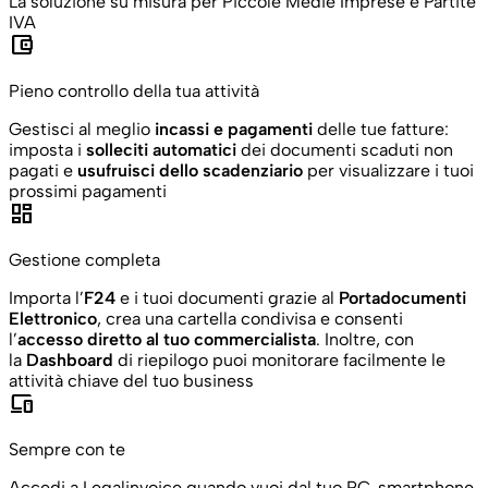
La soluzione su misura per Piccole Medie Imprese e Partite
IVA
account_balance_wallet
Pieno controllo della tua attività
Gestisci al meglio
incassi e pagamenti
delle tue fatture:
imposta i
solleciti automatici
dei documenti scaduti non
pagati e
usufruisci dello scadenziario
per visualizzare i tuoi
prossimi pagamenti
dashboard
Gestione completa
Importa l’
F24
e i tuoi documenti grazie al
Portadocumenti
Elettronico
, crea una cartella condivisa e consenti
l’
accesso diretto al tuo commercialista
. Inoltre, con
la
Dashboard
di riepilogo puoi monitorare facilmente le
attività chiave del tuo business
devices
Sempre con te
Accedi a Legalinvoice quando vuoi dal tuo PC, smartphone