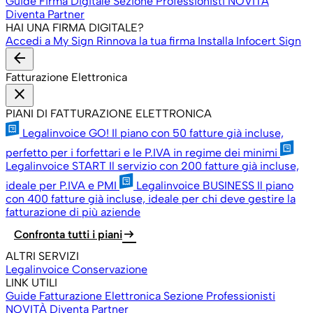
Guide Firma Digitale
Sezione Professionisti
NOVITÀ
Diventa Partner
HAI UNA FIRMA DIGITALE?
Accedi a My Sign
Rinnova la tua firma
Installa Infocert Sign
arrow_back
Fatturazione Elettronica
close
PIANI DI FATTURAZIONE ELETTRONICA
Legalinvoice GO!
Il piano con 50 fatture già incluse,
perfetto per i forfettari e le P.IVA in regime dei minimi
Legalinvoice START
Il servizio con 200 fatture già incluse,
ideale per P.IVA e PMI
Legalinvoice BUSINESS
Il piano
con 400 fatture già incluse, ideale per chi deve gestire la
fatturazione di più aziende
arrow_right_alt
Confronta tutti i piani
ALTRI SERVIZI
Legalinvoice Conservazione
LINK UTILI
Guide Fatturazione Elettronica
Sezione Professionisti
NOVITÀ
Diventa Partner