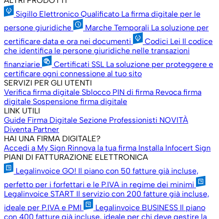
ALTRI PRODOTTI
Sigillo Elettronico Qualificato
La firma digitale per le
persone giuridiche
Marche Temporali
La soluzione per
certificare data e ora nei documenti
Codici Lei
Il codice
che identifica le persone giuridiche nelle transazioni
finanziarie
Certificati SSL
La soluzione per proteggere e
certificare ogni connessione al tuo sito
SERVIZI PER GLI UTENTI
Verifica firma digitale
Sblocco PIN di firma
Revoca firma
digitale
Sospensione firma digitale
LINK UTILI
Guide Firma Digitale
Sezione Professionisti
NOVITÀ
Diventa Partner
HAI UNA FIRMA DIGITALE?
Accedi a My Sign
Rinnova la tua firma
Installa Infocert Sign
PIANI DI FATTURAZIONE ELETTRONICA
Legalinvoice GO!
Il piano con 50 fatture già incluse,
perfetto per i forfettari e le P.IVA in regime dei minimi
Legalinvoice START
Il servizio con 200 fatture già incluse,
ideale per P.IVA e PMI
Legalinvoice BUSINESS
Il piano
con 400 fatture già incluse, ideale per chi deve gestire la