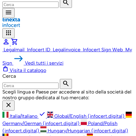
search
menu
apps
person
shopping_cart
Legalmail
Infocert ID
Legalinvoice
Infocert Sign Web
My
Sign
Vedi tutti i servizi
shopping_bag
Visita il catalogo
Cerca
search
Scegli lingua e Paese per accedere al sito della società del
nostro gruppo dedicata al tuo mercato:
close
check
Italia/Italiano
Global/English (infocert.digital)
Germany/German (infocert.digital)
Poland/Polish
(infocert.digital)
Hungary/Hungarian (infocert.digital)