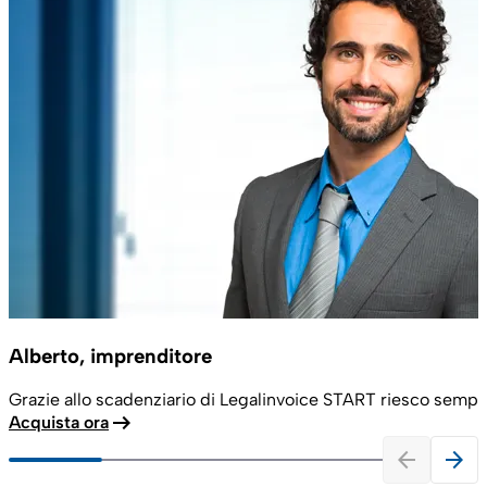
Alberto, imprenditore
Grazie allo scadenziario di Legalinvoice START riesco sempre 
arrow_right_alt
Acquista ora
arrow_back
arrow_forward