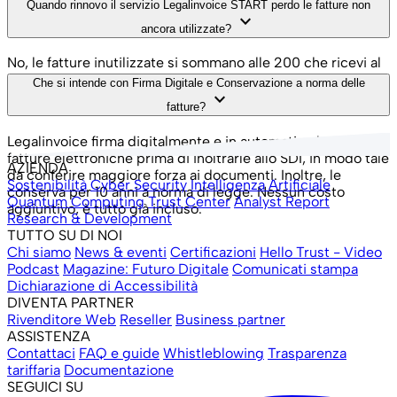
su “Potenzia” e acquista uno o più pacchetti aggiuntivi da
Quando rinnovo il servizio Legalinvoice START perdo le fatture non
keyboard_arrow_down
50 fatture a 9,76€ IVA inclusa
ancora utilizzate?
No, le fatture inutilizzate si sommano alle 200 che ricevi al
rinnovo.
Che si intende con Firma Digitale e Conservazione a norma delle
keyboard_arrow_down
fatture?
Legalinvoice firma digitalmente e in automatico le tue
fatture elettroniche prima di inoltrarle allo SDI, in modo tale
AZIENDA
da conferire maggiore forza ai documenti. Inoltre, le
Sostenibilità
Cyber Security
Intelligenza Artificiale
conserva per 10 anni a norma di legge. Nessun costo
Quantum Computing
Trust Center
Analyst Report
aggiuntivo, è tutto già incluso.
Research & Development
TUTTO SU DI NOI
Chi siamo
News & eventi
Certificazioni
Hello Trust - Video
Podcast
Magazine: Futuro Digitale
Comunicati stampa
Dichiarazione di Accessibilità
DIVENTA PARTNER
Rivenditore Web
Reseller
Business partner
ASSISTENZA
Contattaci
FAQ e guide
Whistleblowing
Trasparenza
tariffaria
Documentazione
SEGUICI SU