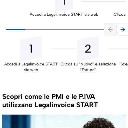
1
Accedi a Legalinvoice START via web
Clicca 
arrow_back
arrow_forward
1
2
Accedi a Legalinvoice START
Clicca su “Nuovo” e seleziona
Sceg
via web
“Fattura”
Scopri come le PMI e le P.IVA
utilizzano Legalinvoice START