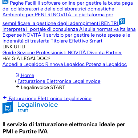
Paghe Facili
Il software online per gestire la busta paga
dei collaboratori e delle collaboratrici domestiche
Ambiente per RENTRI
NOVITÀ
La piattaforma per
semplificare la gestione degli adempimenti RENTRI
Interpreta
Il portale di consulenza AI sulla normativa italiana
Expense
NOVITÀ
Il servizio per gestire le note spese e le
indennità di trasferta
Titolare Effettivo Smart
LINK UTILI
Guide
Sezione Professionisti
NOVITÀ
Diventa Partner
HAI GIÀ LEGALDOC?
Accedi a Legaldoc
Rinnova Legaldoc
Potenzia Legaldoc
home
Home
/
Fatturazione Elettronica Legalinvoice
arrow_right_alt
Legalinvoice START
arrow_left_alt
Fatturazione Elettronica Legalinvoice
Il servizio di fatturazione elettronica ideale per
PMI e Partite IVA