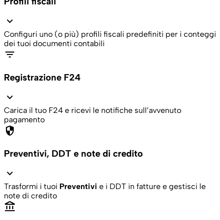
Profili fiscali
expand_more
Configuri uno (o più) profili fiscali predefiniti per i conteggi
dei tuoi documenti contabili
filter_list
Registrazione F24
expand_more
Carica il tuo F24 e ricevi le notifiche sull’avvenuto
pagamento
security
Preventivi, DDT e note di credito
expand_more
Trasformi i tuoi
Preventivi
e i DDT in fatture e gestisci le
note di credito
account_balance