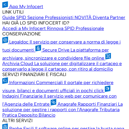
App My Infocert
LINK UTILI
Guide SPID
Sezione Professionisti
NOVITÀ
Diventa Partner
HAI GIÀ LO SPID INFOCERT ID?
Accedi a My Infocert
Rinnova SPID Professionale
CONSERVAZIONE
Legaldoc
Il servizio per conservare a norma di legge i
tuoi documenti
Secure Drive
La piattaforma per
archiviare, sincronizzare e condividere file online
Archivia Cloud
La soluzione per digitalizzare il cartaceo e
conservarlo a legge il cartaceo, con ritiro al domicilio
SERVIZI FINANZIARI E FISCALI
Informazioni Commerciali
Il portale per richiedere
visure, bilanci e documenti ufficiali in pochi click
Indagini Finanziarie
Il servizio web per comunicare con
l'Agenzia delle Entrate
Anagrafe Rapporti Finanziari
La
soluzione per gestire i rapporti con l'Anagrafe Tributaria
Pratica Deposito Bilancio
ALTRI SERVIZI
Paghe Facili
Il software online per gestire la busta paga