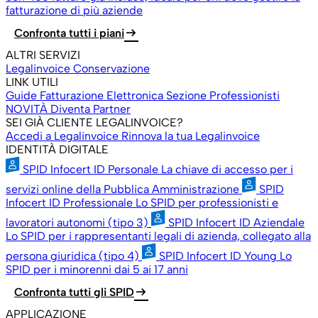
fatturazione di più aziende
arrow_right_alt
Confronta tutti i piani
ALTRI SERVIZI
Legalinvoice Conservazione
LINK UTILI
Guide Fatturazione Elettronica
Sezione Professionisti
NOVITÀ
Diventa Partner
SEI GIÀ CLIENTE LEGALINVOICE?
Accedi a Legalinvoice
Rinnova la tua Legalinvoice
IDENTITÀ DIGITALE
SPID Infocert ID Personale
La chiave di accesso per i
servizi online della Pubblica Amministrazione
SPID
Infocert ID Professionale
Lo SPID per professionisti e
lavoratori autonomi (tipo 3)
SPID Infocert ID Aziendale
Lo SPID per i rappresentanti legali di azienda, collegato alla
persona giuridica (tipo 4)
SPID Infocert ID Young
Lo
SPID per i minorenni dai 5 ai 17 anni
arrow_right_alt
Confronta tutti gli SPID
APPLICAZIONE