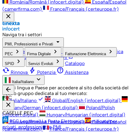
România/Română (infocert.digital)
España/Español
(camerfirma.com)
France/Français (certeurope.fr)
close
Naviga tra i settori
arrow_drop_down
PMI, Professionisti e Privati
check
keyboard_arrow_right
keyboard_arrow_right
keyboard_arrow_right
PMI, Professionisti e Privati
Grandi Aziende
Pubblica
PEC
Firma Digitale
Fatturazione Elettronica
open_in_new
Amministrazione
Associazioni
keyboard_arrow_right
keyboard_arrow_right
Catalogo
SPID
Servizi Evoluti
cached
bolt
help
Rinnova
Potenzia
Assistenza
keyboard_arrow_down
Italia/Italiano
Scegli lingua e Paese per accedere al sito della società del
arrow_back
nostro gruppo dedicata al tuo mercato:
PEC
check
Italia/Italiano
Global/English (infocert.digital)
close
Germany/German (infocert.digital)
Poland/Polish
CASELLE PEC
(infocert.digital)
Hungary/Hungarian (infocert.digital)
PEC Legalmail
La Posta Elettronica Certificata per
România/Română (infocert.digital)
España/Español
privati, professionisti e PMI
(camerfirma.com)
France/Français (certeurope.fr)