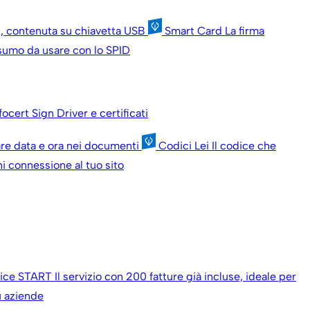
ni, contenuta su chiavetta USB
Smart Card
La firma
onsumo da usare con lo SPID
nfocert Sign
Driver e certificati
are data e ora nei documenti
Codici Lei
Il codice che
i connessione al tuo sito
oice START
Il servizio con 200 fatture già incluse, ideale per
iù aziende