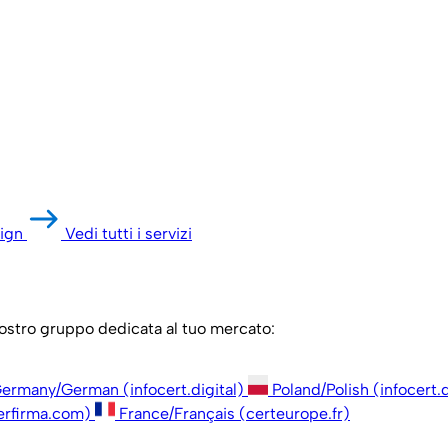
ign
Vedi tutti i servizi
 nostro gruppo dedicata al tuo mercato:
ermany/German (infocert.digital)
Poland/Polish (infocert.d
erfirma.com)
France/Français (certeurope.fr)