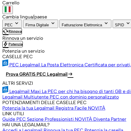
Carrello
Cambia lingua/paese
keyboard_arrow_down
keyboard_arrow_down
keyboard_arrow_down
keyboard_arrow_down
PEC
Firma Digitale
Fatturazione Elettronica
SPID
cached
Rinnova
Rinnova un servizio
bolt
Potenzia
Potenzia un servizio
CASELLE PEC
PEC Legalmail
La Posta Elettronica Certificata per privati
arrow_right_alt
Prova GRATIS PEC Legalmail
ALTRI SERVIZI
Legalmail Maxi
La PEC per chi ha bisogno di tanti GB e di
Legalmail Multiutente
PEC con dominio personalizzato
POTENZIAMENTI DELLE CASELLE PEC
Potenzia la tua Legalmail
Registra Facile
NOVITÀ
LINK UTILI
Guide PEC
Sezione Professionisti
NOVITÀ
Diventa Partner
HAI UNA LEGALMAIL?
Accedi a Legalmail
Rinnova la tua PEC
Potenzia la casella