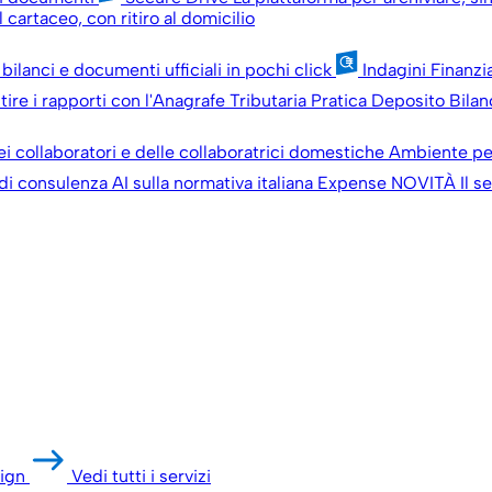
 cartaceo, con ritiro al domicilio
 bilanci e documenti ufficiali in pochi click
Indagini Finanzi
ire i rapporti con l'Anagrafe Tributaria
Pratica Deposito Bilan
ei collaboratori e delle collaboratrici domestiche
Ambiente pe
 di consulenza AI sulla normativa italiana
Expense
NOVITÀ
Il s
ign
Vedi tutti i servizi