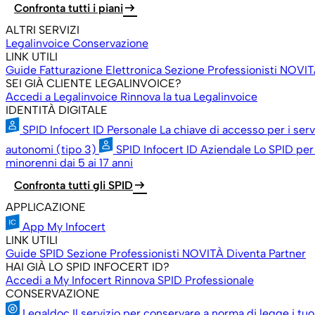
arrow_right_alt
Confronta tutti i piani
ALTRI SERVIZI
Legalinvoice Conservazione
LINK UTILI
Guide Fatturazione Elettronica
Sezione Professionisti
NOVIT
SEI GIÀ CLIENTE LEGALINVOICE?
Accedi a Legalinvoice
Rinnova la tua Legalinvoice
IDENTITÀ DIGITALE
SPID Infocert ID Personale
La chiave di accesso per i ser
autonomi (tipo 3)
SPID Infocert ID Aziendale
Lo SPID per 
minorenni dai 5 ai 17 anni
arrow_right_alt
Confronta tutti gli SPID
APPLICAZIONE
App My Infocert
LINK UTILI
Guide SPID
Sezione Professionisti
NOVITÀ
Diventa Partner
HAI GIÀ LO SPID INFOCERT ID?
Accedi a My Infocert
Rinnova SPID Professionale
CONSERVAZIONE
Legaldoc
Il servizio per conservare a norma di legge i tu