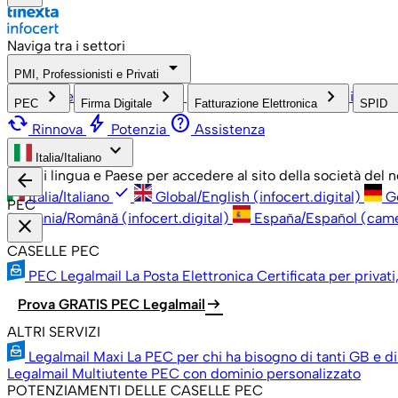
Naviga tra i settori
arrow_drop_down
PMI, Professionisti e Privati
check
keyboard_arrow_right
keyboard_arrow_right
keyboard_arrow_right
keyboa
PMI, Professionisti e Privati
Grandi Aziende
Pubblica Amm
PEC
Firma Digitale
Fatturazione Elettronica
SPID
cached
bolt
help
Rinnova
Potenzia
Assistenza
keyboard_arrow_down
Italia/Italiano
Scegli lingua e Paese per accedere al sito della società del
arrow_back
check
Italia/Italiano
Global/English (infocert.digital)
G
PEC
România/Română (infocert.digital)
España/Español (cam
close
CASELLE PEC
PEC Legalmail
La Posta Elettronica Certificata per privati
arrow_right_alt
Prova GRATIS PEC Legalmail
ALTRI SERVIZI
Legalmail Maxi
La PEC per chi ha bisogno di tanti GB e di
Legalmail Multiutente
PEC con dominio personalizzato
POTENZIAMENTI DELLE CASELLE PEC