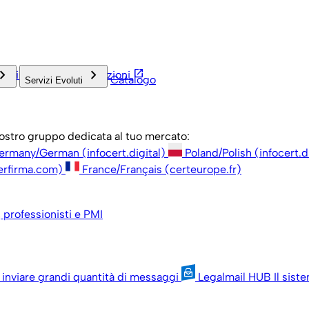
rd_arrow_right
keyboard_arrow_right
open_in_new
inistrazione
Associazioni
Catalogo
Servizi Evoluti
 nostro gruppo dedicata al tuo mercato:
ermany/German (infocert.digital)
Poland/Polish (infocert.d
erfirma.com)
France/Français (certeurope.fr)
, professionisti e PMI
 inviare grandi quantità di messaggi
Legalmail HUB
Il sist