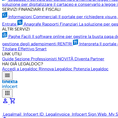
soluzione per digitalizzare il cartaceo e conservarlo a legge il
SERVIZI FINANZIARI E FISCALI
Informazioni Commerciali
Il portale per richiedere visure,
Entrate
Anagrafe Rapporti Finanziari
La soluzione per gest
ALTRI SERVIZI
Paghe Facili
Il software online per gestire la busta paga d
gestione degli adempimenti RENTRI
Interpreta
Il portale
Titolare Effettivo Smart
LINK UTILI
Guide
Sezione Professionisti
NOVITÀ
Diventa Partner
HAI GIÀ LEGALDOC?
Accedi a Legaldoc
Rinnova Legaldoc
Potenzia Legaldoc
menu
apps
person
shopping_cart
Legalmail
Infocert ID
Legalinvoice
Infocert Sign Web
My S