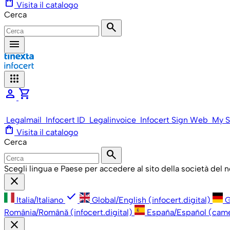
shopping_bag
Visita il catalogo
Cerca
search
menu
apps
person
shopping_cart
Legalmail
Infocert ID
Legalinvoice
Infocert Sign Web
My S
shopping_bag
Visita il catalogo
Cerca
search
Scegli lingua e Paese per accedere al sito della società del
close
check
Italia/Italiano
Global/English (infocert.digital)
G
România/Română (infocert.digital)
España/Español (cam
close