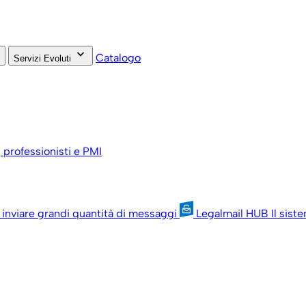
keyboard_arrow_down
Catalogo
Servizi Evoluti
, professionisti e PMI
 inviare grandi quantità di messaggi
Legalmail HUB
Il sist