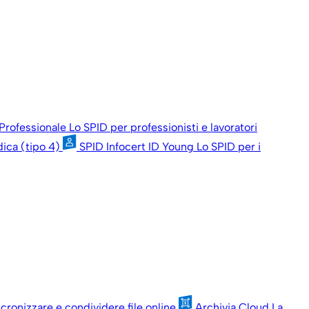
 Professionale
Lo SPID per professionisti e lavoratori
dica (tipo 4)
SPID Infocert ID Young
Lo SPID per i
ncronizzare e condividere file online
Archivia Cloud
La