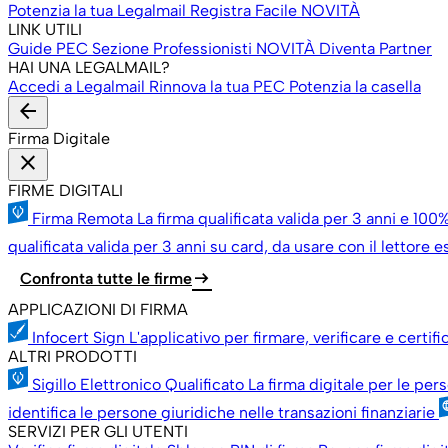
Potenzia la tua Legalmail
Registra Facile
NOVITÀ
LINK UTILI
Guide PEC
Sezione Professionisti
NOVITÀ
Diventa Partner
HAI UNA LEGALMAIL?
Accedi a Legalmail
Rinnova la tua PEC
Potenzia la casella
arrow_back
Firma Digitale
close
FIRME DIGITALI
Firma Remota
La firma qualificata valida per 3 anni e 100%
qualificata valida per 3 anni su card, da usare con il lettore 
arrow_right_alt
Confronta tutte le firme
APPLICAZIONI DI FIRMA
Infocert Sign
L'applicativo per firmare, verificare e certif
ALTRI PRODOTTI
Sigillo Elettronico Qualificato
La firma digitale per le per
identifica le persone giuridiche nelle transazioni finanziarie
SERVIZI PER GLI UTENTI