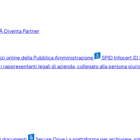
À
Diventa Partner
vizi online della Pubblica Amministrazione
SPID Infocert ID
i rappresentanti legali di azienda, collegato alla persona giuri
oi documenti
Secure Drive
La piattaforma per archiviare, si