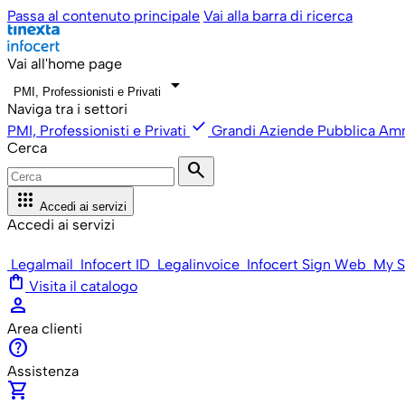
Passa al contenuto principale
Vai alla barra di ricerca
Vai all'home page
arrow_drop_down
PMI, Professionisti e Privati
Naviga tra i settori
check
PMI, Professionisti e Privati
Grandi Aziende
Pubblica Amm
Cerca
search
apps
Accedi ai servizi
Accedi ai servizi
Legalmail
Infocert ID
Legalinvoice
Infocert Sign Web
My S
shopping_bag
Visita il catalogo
person
Area clienti
help
Assistenza
shopping_cart