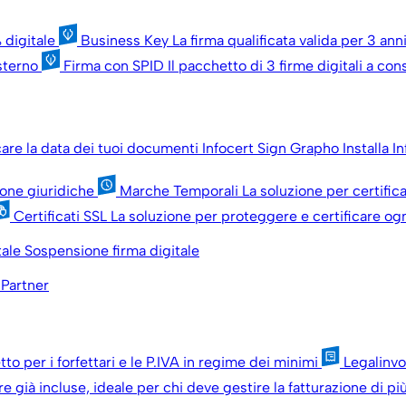
 digitale
Business Key
La firma qualificata valida per 3 an
esterno
Firma con SPID
Il pacchetto di 3 firme digitali a c
icare la data dei tuoi documenti
Infocert Sign Grapho
Installa I
sone giuridiche
Marche Temporali
La soluzione per certific
Certificati SSL
La soluzione per proteggere e certificare ogn
tale
Sospensione firma digitale
 Partner
tto per i forfettari e le P.IVA in regime dei minimi
Legalinv
re già incluse, ideale per chi deve gestire la fatturazione di p