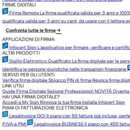
FIRME DIGITALI
Firma Remota
La firma qualificata valida per 3 anni e 100%
qualificata valida per 3 anni su card, da usare con il lettore 
arrow_right_alt
Confronta tutte le firme
APPLICAZIONI DI FIRMA
Infocert Sign
L'applicativo per firmare, verificare e certif
ALTRI PRODOTTI
Sigillo Elettronico Qualificato
La firma digitale per le per
identifica le persone giuridiche nelle transazioni finanziarie
SERVIZI PER GLI UTENTI
Verifica firma digitale
Sblocco PIN di firma
Revoca firma digi
LINK UTILI
Guide Firma Digitale
Sezione Professionisti
NOVITÀ
Diventa
HAI UNA FIRMA DIGITALE?
Accedi a My Sign
Rinnova la tua firma
Installa Infocert Sign
PIANI DI FATTURAZIONE ELETTRONICA
Legalinvoice GO!
Il piano con 50 fatture già incluse, perfe
P.IVA e PMI
Legalinvoice BUSINESS
Il piano con 400 fattu