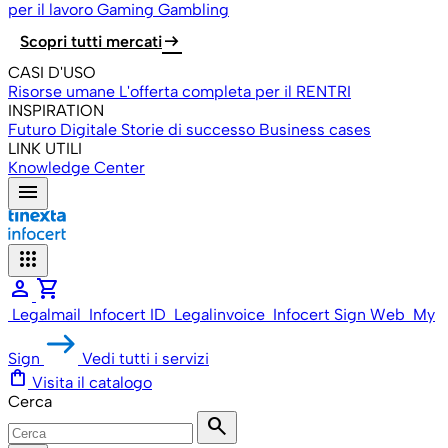
per il lavoro
Gaming Gambling
arrow_right_alt
Scopri tutti mercati
CASI D'USO
Risorse umane
L'offerta completa per il RENTRI
INSPIRATION
Futuro Digitale
Storie di successo
Business cases
LINK UTILI
Knowledge Center
menu
apps
person
shopping_cart
Legalmail
Infocert ID
Legalinvoice
Infocert Sign Web
My
Sign
Vedi tutti i servizi
shopping_bag
Visita il catalogo
Cerca
search