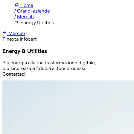
home
Home
/
Grandi aziende
/
Mercati
arrow_right_alt
Energy Utilities
arrow_left_alt
Mercati
Tinexta Infocert
Energy & Utilities
Più energia alla tua trasformazione digitale,
più sicurezza e fiducia ai tuoi processi
Contattaci