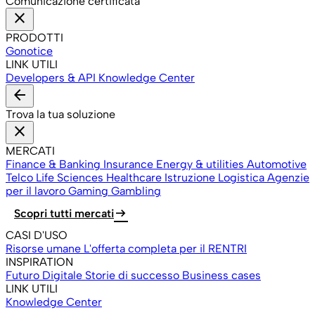
Comunicazione certificata
close
PRODOTTI
Gonotice
LINK UTILI
Developers & API
Knowledge Center
arrow_back
Trova la tua soluzione
close
MERCATI
Finance & Banking
Insurance
Energy & utilities
Automotive
Telco
Life Sciences
Healthcare
Istruzione
Logistica
Agenzie
per il lavoro
Gaming Gambling
arrow_right_alt
Scopri tutti mercati
CASI D'USO
Risorse umane
L'offerta completa per il RENTRI
INSPIRATION
Futuro Digitale
Storie di successo
Business cases
LINK UTILI
Knowledge Center