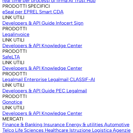
real time per processi di firma
AI Trust Hub
PRODOTTI SPECIFICI
eSeal per EPREL
Smart CDA
LINK UTILI
Developers & API
Guide Infocert Sign
PRODOTTI
Legalinvoice
LINK UTILI
Developers & API
Knowledge Center
PRODOTTI
SafeLTA
LINK UTILI
Developers & API
Knowledge Center
PRODOTTI
Legalmail Enterprise
Legalmail CLASSIF-AI
LINK UTILI
Developers & API
Guide PEC Legalmail
PRODOTTI
Gonotice
LINK UTILI
Developers & API
Knowledge Center
MERCATI
Finance & Banking
Insurance
Energy & utilities
Automotive
Telco
Life Sciences
Healthcare
Istruzione
Logistica
Agenzie