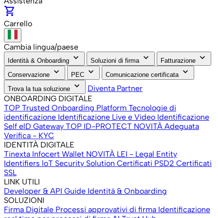
Assistenza
shopping_cart
Carrello
Cambia lingua/paese
keyboard_arrow_down
keyboard_arrow_down
keyboard_arrow_down
Identità & Onboarding
Soluzioni di firma
Fatturazione
keyboard_arrow_down
keyboard_arrow_down
keyboard_arrow_down
Conservazione
PEC
Comunicazione certificata
keyboard_arrow_down
Diventa Partner
Trova la tua soluzione
ONBOARDING DIGITALE
TOP Trusted Onboarding Platform
Tecnologie di
identificazione
Identificazione Live e Video
Identificazione
Self
elD Gateway
TOP ID-PROTECT
NOVITÀ
Adeguata
Verifica - KYC
IDENTITÀ DIGITALE
Tinexta Infocert Wallet
NOVITÀ
LEI - Legal Entity
Identifiers
loT Security Solution
Certificati PSD2
Certificati
SSL
LINK UTILI
Developer & API
Guide Identità & Onboarding
SOLUZIONI
Firma Digitale
Processi approvativi di firma
Identificazione