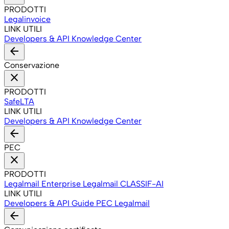
PRODOTTI
Legalinvoice
LINK UTILI
Developers & API
Knowledge Center
arrow_back
Conservazione
close
PRODOTTI
SafeLTA
LINK UTILI
Developers & API
Knowledge Center
arrow_back
PEC
close
PRODOTTI
Legalmail Enterprise
Legalmail CLASSIF-AI
LINK UTILI
Developers & API
Guide PEC Legalmail
arrow_back