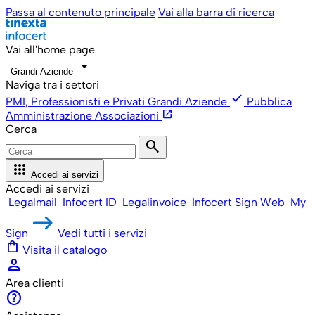
Passa al contenuto principale
Vai alla barra di ricerca
Vai all'home page
arrow_drop_down
Grandi Aziende
Naviga tra i settori
check
PMI, Professionisti e Privati
Grandi Aziende
Pubblica
open_in_new
Amministrazione
Associazioni
Cerca
search
apps
Accedi ai servizi
Accedi ai servizi
Legalmail
Infocert ID
Legalinvoice
Infocert Sign Web
My
Sign
Vedi tutti i servizi
shopping_bag
Visita il catalogo
person
Area clienti
help