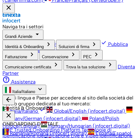
(camerfirma.com)
France/Français (certeurope.fr)
close
Naviga tra i settori
arrow_drop_down
Grandi Aziende
check
keyboard_arrow_right
keyboard_arrow_right
PMI, Professionisti e Privati
Grandi Aziende
Pubblica
Identità & Onboarding
Soluzioni di firma
open_in_new
Amministrazione
Associazioni
keyboard_arrow_right
keyboard_arrow_right
keyboard_arrow_right
Fatturazione
Conservazione
PEC
keyboard_arrow_right
keyboard_arrow_right
Diventa
Comunicazione certificata
Trova la tua soluzione
Partner
help
Assistenza
keyboard_arrow_down
Italia/Italiano
Scegli lingua e Paese per accedere al sito della società del
arrow_back
nostro gruppo dedicata al tuo mercato:
Identità & Onboarding
check
Italia/Italiano
Global/English (infocert.digital)
close
Germany/German (infocert.digital)
Poland/Polish
ONBOARDING DIGITALE
(infocert.digital)
Hungary/Hungarian (infocert.digital)
TOP Trusted Onboarding Platform
Tecnologie di
România/Română (infocert.digital)
España/Español
identificazione
Identificazione Live e Video
Identificazione