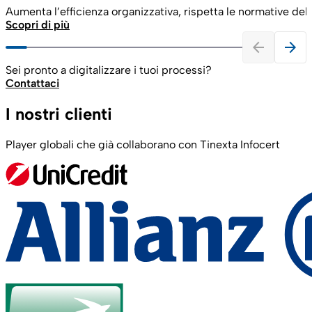
Aumenta l’efficienza organizzativa, rispetta le normative del
Scopri di più
arrow_back
arrow_forward
Sei pronto a digitalizzare i tuoi processi?
Contattaci
I nostri clienti
Player globali che già collaborano con Tinexta Infocert