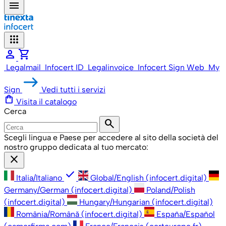
menu
apps
person
shopping_cart
Legalmail
Infocert ID
Legalinvoice
Infocert Sign Web
My
Sign
Vedi tutti i servizi
shopping_bag
Visita il catalogo
Cerca
search
Scegli lingua e Paese per accedere al sito della società del
nostro gruppo dedicata al tuo mercato:
close
check
Italia/Italiano
Global/English (infocert.digital)
Germany/German (infocert.digital)
Poland/Polish
(infocert.digital)
Hungary/Hungarian (infocert.digital)
România/Română (infocert.digital)
España/Español