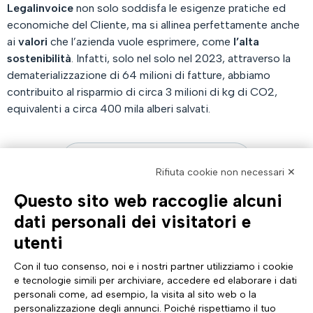
Legalinvoice
non solo soddisfa le esigenze pratiche ed
economiche del Cliente, ma si allinea perfettamente anche
ai
valori
che l’azienda vuole esprimere, come
l’alta
sostenibilità
. Infatti, solo nel solo nel 2023, attraverso la
dematerializzazione di 64 milioni di fatture, abbiamo
contribuito al risparmio di circa 3 milioni di kg di CO2,
equivalenti a circa 400 mila alberi salvati.
Scopri di più su Legalinvoice
Rifiuta cookie non necessari ✕
Questo sito web raccoglie alcuni
AZIENDA
TUTTO SU DI NOI
dati personali dei visitatori e
Profilo aziendale
Documentazione
utenti
Certificazioni
News & eventi Tinexta Inf
Sostenibilità
Magazine: Futuro Digitale
Con il tuo consenso, noi e i nostri partner utilizziamo i cookie
Cyber Security
Comunicati stampa
e tecnologie simili per archiviare, accedere ed elaborare i dati
Analyst Report
Sito internazionale
personali come, ad esempio, la visita al sito web o la
Dichiarazione di Accessibilità
Diventa Partner
personalizzazione degli annunci. Poiché rispettiamo il tuo