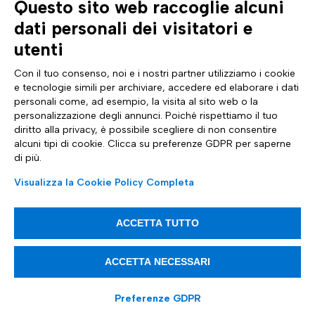
Questo sito web raccoglie alcuni
AZIENDA
TUTTO SU DI NOI
dati personali dei visitatori e
Profilo aziendale
Documentazione
Certificazioni
News & eventi Tinexta Inf
utenti
Sostenibilità
Magazine: Futuro Digitale
Cyber Security
Comunicati stampa
Con il tuo consenso, noi e i nostri partner utilizziamo i cookie
Analyst Report
Sito internazionale
e tecnologie simili per archiviare, accedere ed elaborare i dati
Dichiarazione di Accessibilità
Diventa Partner
personali come, ad esempio, la visita al sito web o la
ASSISTENZA
SEGUICI SU
personalizzazione degli annunci. Poiché rispettiamo il tuo
Contattaci
diritto alla privacy, è possibile scegliere di non consentire
FAQ e guide
alcuni tipi di cookie. Clicca su preferenze GDPR per saperne
Whistleblowing
di più.
Impostazioni cookie
Trasparenza tariffaria
Visualizza la Cookie Policy Completa
ACCETTA TUTTO
Articoli informativi
ACCETTA NECESSARI
Tinexta Infocert S.p.A. Società Soggetta alla Direzione ed al
Coordinamento di Tinexta S.p.A. - P.IVA 07945211006 - Capitale Sociale
21.099.232,00€ - REA RM 1064345 - Sede legale: Piazza Sallustio, 9 -
00187 - Roma
Preferenze GDPR
Cookie policy
Privacy notice