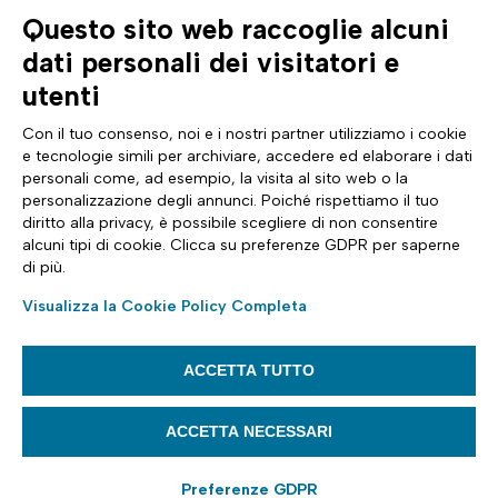
Questo sito web raccoglie alcuni
AZIENDA
TUTTO SU DI NOI
dati personali dei visitatori e
Profilo aziendale
Documentazione
utenti
Certificazioni
News & eventi Tinexta Inf
Sostenibilità
Magazine: Futuro Digitale
Con il tuo consenso, noi e i nostri partner utilizziamo i cookie
Cyber Security
Comunicati stampa
e tecnologie simili per archiviare, accedere ed elaborare i dati
Analyst Report
Sito internazionale
personali come, ad esempio, la visita al sito web o la
Dichiarazione di Accessibilità
Diventa Partner
personalizzazione degli annunci. Poiché rispettiamo il tuo
ASSISTENZA
SEGUICI SU
diritto alla privacy, è possibile scegliere di non consentire
Contattaci
alcuni tipi di cookie. Clicca su preferenze GDPR per saperne
FAQ e guide
di più.
Whistleblowing
Impostazioni cookie
Visualizza la Cookie Policy Completa
Trasparenza tariffaria
ACCETTA TUTTO
Articoli informativi
ACCETTA NECESSARI
InfoCert S.p.A. Società Soggetta alla Direzione ed al Coordinamento di
Tinexta S.p.A. - P.IVA 07945211006 - Capitale Sociale 21.099.232,00€ -
REA RM 1064345 - Sede legale: Piazza Sallustio, 9 - 00187 - Roma
Preferenze GDPR