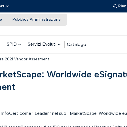
ert
Rinn
e
Pubblica Amministrazione
SPID
Servizi Evoluti
Catalogo
are 2021 Vendor Assesment
rketScape: Worldwide eSignat
ent
 InfoCert come ‘’Leader’’ nel suo ‘’MarketScape: Worldwide 