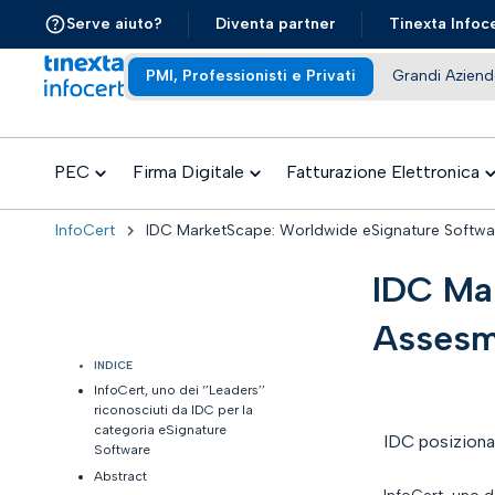
Serve aiuto?
Diventa partner
Tinexta Infoc
PMI, Professionisti e Privati
Grandi Aziend
PEC
Firma Digitale
Fatturazione Elettronica
InfoCert
IDC MarketScape: Worldwide eSignature Softw
IDC Ma
Assesm
INDICE
InfoCert, uno dei ‘’Leaders’’
riconosciuti da IDC per la
categoria eSignature
IDC posiziona
Software
Abstract