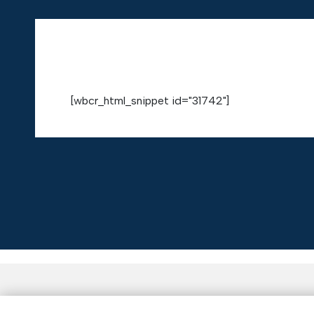
[wbcr_html_snippet id="31742"]
AZIENDA
TUTTO S