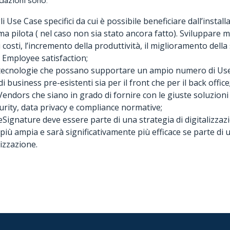
dazioni sono:
gli Use Case specifici da cui è possibile beneficiare dall’inst
 pilota ( nel caso non sia stato ancora fatto). Sviluppare m
 costi, l’incremento della produttività, il miglioramento della
Employee satisfaction;
tecnologie che possano supportare un ampio numero di Use c
di business pre-esistenti sia per il front che per il back office
endors che siano in grado di fornire con le giuste soluzioni 
urity, data privacy e compliance normative;
’eSignature deve essere parte di una strategia di digitalizz
iù ampia e sarà significativamente più efficace se parte di u
izzazione.