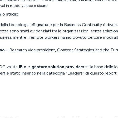
ei ‘’Leaders’’ riconosciuti da IDC per la categoria eSignature Softwar
val in modo veloce e sicuro.
llo studio:
 della tecnologia eSignatuee per la Business Continuity è dive
ezza sono stati evidenziati tra le organizzazioni senza soluzio
usiness mentre I remote workers hanno dovuto cercare modi alte
ino
–
Research vice president, Content Strategies and the Fut
IDC valuta
15 e-signature solution providers
sulla base delle lo
ert è stato inserito nella categoria “Leaders” di questo report.