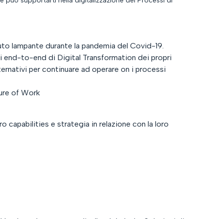
e può supportarti nella digitalizzazione dei Processi di
nuto lampante durante la pandemia del Covid-19.
ni end-to-end di Digital Transformation dei propri
rnativi per continuare ad operare on i processi
ure of Work
ro capabilities e strategia in relazione con la loro