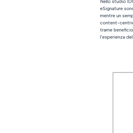
Nello studio ID
eSignature sono
mentre un sempr
content-centric,
trarne benefici
l’esperienza del