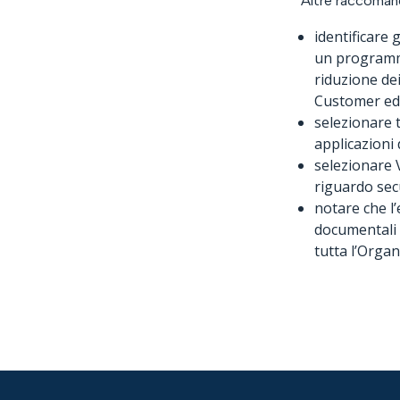
Altre raccoman
identificare 
un programma
riduzione dei
Customer ed 
selezionare 
applicazioni 
selezionare V
riguardo sec
notare che l
documentali p
tutta l’Organ