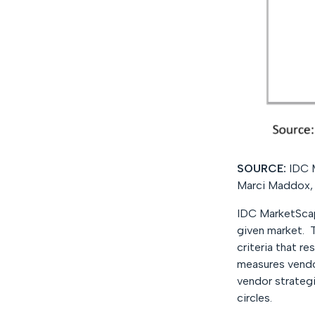
SOURCE:
IDC M
Marci Maddox,
IDC
MarketSca
given
market. T
criteria that re
measures vendo
vendor strategi
circles.