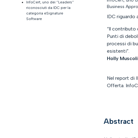
InfoCert, uno d
InfoCert, uno dei ‘’Leaders’’
Business Appro
riconosciuti da IDC per la
categoria eSignature
IDC riguardo a
Software
“Il contributo
Punti di debol
processi di b
esistenti”.
Holly Muscol
Nel report di 
Offerta. InfoC
Abstract