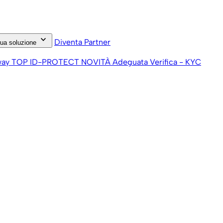
keyboard_arrow_down
Diventa Partner
tua soluzione
way
TOP ID-PROTECT
NOVITÀ
Adeguata Verifica - KYC