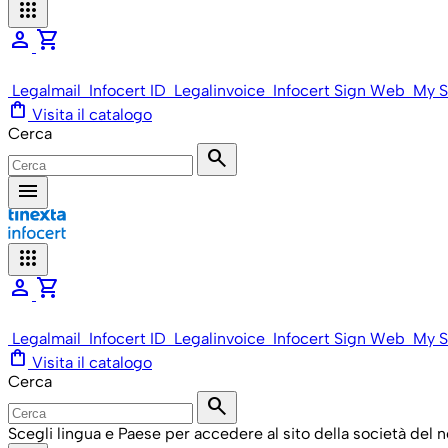
apps
person
shopping_cart
Legalmail
Infocert ID
Legalinvoice
Infocert Sign Web
My S
shopping_bag
Visita il catalogo
Cerca
search
menu
apps
person
shopping_cart
Legalmail
Infocert ID
Legalinvoice
Infocert Sign Web
My S
shopping_bag
Visita il catalogo
Cerca
search
Scegli lingua e Paese per accedere al sito della società del