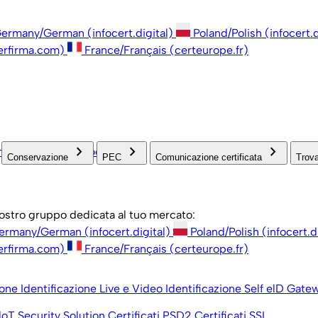
ermany/German (infocert.digital)
Poland/Polish (infocert.d
erfirma.com)
France/Français (certeurope.fr)
keyboard_arrow_right
keyboard_arrow_right
keyboard_arrow_right
open_in_new
inistrazione
Associazioni
Conservazione
PEC
Comunicazione certificata
Trova
 nostro gruppo dedicata al tuo mercato:
ermany/German (infocert.digital)
Poland/Polish (infocert.d
erfirma.com)
France/Français (certeurope.fr)
ione
Identificazione Live e Video
Identificazione Self
elD Gate
loT Security Solution
Certificati PSD2
Certificati SSL