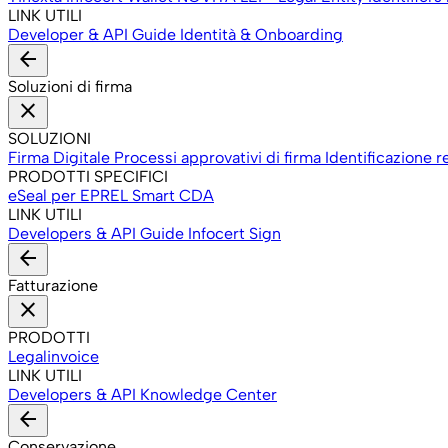
LINK UTILI
Developer & API
Guide Identità & Onboarding
arrow_back
Soluzioni di firma
close
SOLUZIONI
Firma Digitale
Processi approvativi di firma
Identificazione r
PRODOTTI SPECIFICI
eSeal per EPREL
Smart CDA
LINK UTILI
Developers & API
Guide Infocert Sign
arrow_back
Fatturazione
close
PRODOTTI
Legalinvoice
LINK UTILI
Developers & API
Knowledge Center
arrow_back
Conservazione