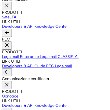
close
PRODOTTI
SafeLTA
LINK UTILI
Developers & API
Knowledge Center
arrow_back
PEC
close
PRODOTTI
Legalmail Enterprise
Legalmail CLASSIF-AI
LINK UTILI
Developers & API
Guide PEC Legalmail
arrow_back
Comunicazione certificata
close
PRODOTTI
Gonotice
LINK UTILI
Developers & API
Knowledge Center