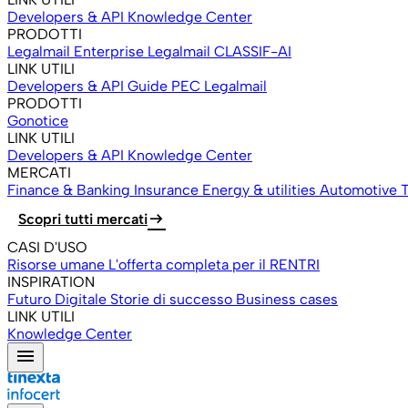
Developers & API
Knowledge Center
PRODOTTI
Legalmail Enterprise
Legalmail CLASSIF-AI
LINK UTILI
Developers & API
Guide PEC Legalmail
PRODOTTI
Gonotice
LINK UTILI
Developers & API
Knowledge Center
MERCATI
Finance & Banking
Insurance
Energy & utilities
Automotive
T
arrow_right_alt
Scopri tutti mercati
CASI D'USO
Risorse umane
L'offerta completa per il RENTRI
INSPIRATION
Futuro Digitale
Storie di successo
Business cases
LINK UTILI
Knowledge Center
menu