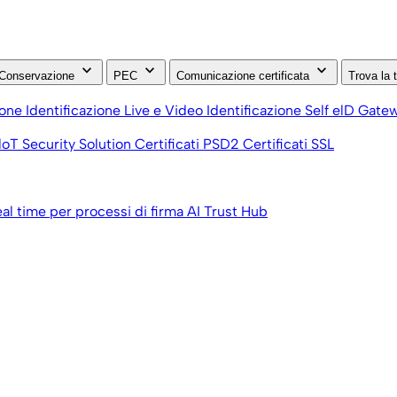
keyboard_arrow_down
keyboard_arrow_down
keyboard_arrow_down
Conservazione
PEC
Comunicazione certificata
Trova la 
ione
Identificazione Live e Video
Identificazione Self
elD Gate
loT Security Solution
Certificati PSD2
Certificati SSL
eal time per processi di firma
AI Trust Hub