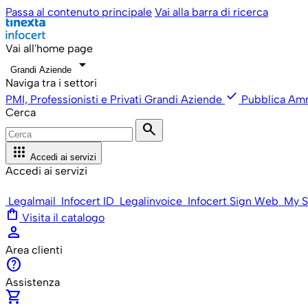
Passa al contenuto principale
Vai alla barra di ricerca
Vai all'home page
arrow_drop_down
Grandi Aziende
Naviga tra i settori
check
PMI, Professionisti e Privati
Grandi Aziende
Pubblica Amm
Cerca
search
apps
Accedi ai servizi
Accedi ai servizi
Legalmail
Infocert ID
Legalinvoice
Infocert Sign Web
My S
shopping_bag
Visita il catalogo
person
Area clienti
help
Assistenza
shopping_cart