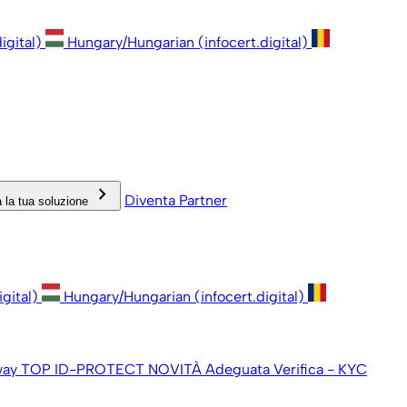
igital)
Hungary/Hungarian (infocert.digital)
keyboard_arrow_right
Diventa Partner
 la tua soluzione
igital)
Hungary/Hungarian (infocert.digital)
way
TOP ID-PROTECT
NOVITÀ
Adeguata Verifica - KYC