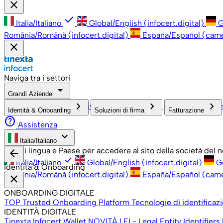
close
check
Italia/Italiano
Global/English (infocert.digital)
G
România/Română (infocert.digital)
España/Español (cam
close
Naviga tra i settori
arrow_drop_down
Grandi Aziende
check
keyboard_arrow_right
keyboard_arrow_right
keyboard_arrow_right
PMI, Professionisti e Privati
Grandi Aziende
Pubblica Amm
Identità & Onboarding
Soluzioni di firma
Fatturazione
help
Assistenza
keyboard_arrow_down
Italia/Italiano
Scegli lingua e Paese per accedere al sito della società del
arrow_back
check
Italia/Italiano
Global/English (infocert.digital)
G
Identità & Onboarding
România/Română (infocert.digital)
España/Español (cam
close
ONBOARDING DIGITALE
TOP Trusted Onboarding Platform
Tecnologie di identificaz
IDENTITÀ DIGITALE
Tinexta Infocert Wallet
NOVITÀ
LEI - Legal Entity Identifiers