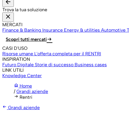
arrow_back
Trova la tua soluzione
close
MERCATI
Finance & Banking
Insurance
Energy & utilities
Automotive
T
arrow_right_alt
Scopri tutti mercati
CASI D'USO
Risorse umane
L'offerta completa per il RENTRI
INSPIRATION
Futuro Digitale
Storie di successo
Business cases
LINK UTILI
Knowledge Center
home
Home
/
Grandi aziende
arrow_right_alt
Rentri
arrow_left_alt
Grandi aziende