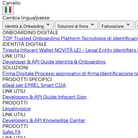
Carrello
Cambia lingua/paese
keyboard_arrow_down
keyboard_arrow_down
keyboard_arrow_down
Identità & Onboarding
Soluzioni di firma
Fatturazione
ONBOARDING DIGITALE
TOP Trusted Onboarding Platform
Tecnologie di identificaz
IDENTITÀ DIGITALE
Tinexta Infocert Wallet
NOVITÀ
LEI - Legal Entity Identifiers
LINK UTILI
Developer & API
Guide Identità & Onboarding
SOLUZIONI
Firma Digitale
Processi approvativi di firma
Identificazione r
PRODOTTI SPECIFICI
eSeal per EPREL
Smart CDA
LINK UTILI
Developers & API
Guide Infocert Sign
PRODOTTI
Legalinvoice
LINK UTILI
Developers & API
Knowledge Center
PRODOTTI
SafeLTA
LINK UTILI