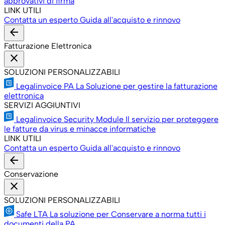
approvativi di firma
LINK UTILI
Contatta un esperto
Guida all'acquisto e rinnovo
arrow_back
Fatturazione Elettronica
close
SOLUZIONI PERSONALIZZABILI
Legalinvoice PA
La Soluzione per gestire la fatturazione
elettronica
SERVIZI AGGIUNTIVI
Legalinvoice Security Module
Il servizio per proteggere
le fatture da virus e minacce informatiche
LINK UTILI
Contatta un esperto
Guida all'acquisto e rinnovo
arrow_back
Conservazione
close
SOLUZIONI PERSONALIZZABILI
Safe LTA
La soluzione per Conservare a norma tutti i
documenti della PA