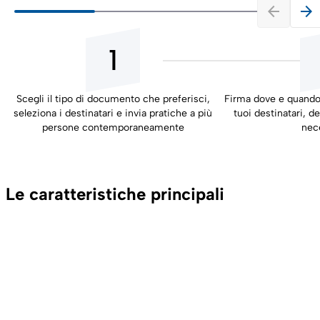
arrow_back
arrow_forward
1
Scegli il tipo di documento che preferisci,
Firma dove e quando v
seleziona i destinatari e invia pratiche a più
tuoi destinatari, dec
persone contemporaneamente
nec
Le caratteristiche principali