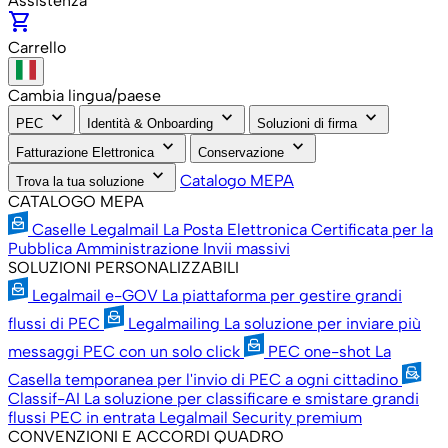
Assistenza
shopping_cart
Carrello
Cambia lingua/paese
keyboard_arrow_down
keyboard_arrow_down
keyboard_arrow_down
PEC
Identità & Onboarding
Soluzioni di firma
keyboard_arrow_down
keyboard_arrow_down
Fatturazione Elettronica
Conservazione
keyboard_arrow_down
Catalogo MEPA
Trova la tua soluzione
CATALOGO MEPA
Caselle Legalmail
La Posta Elettronica Certificata per la
Pubblica Amministrazione
Invii massivi
SOLUZIONI PERSONALIZZABILI
Legalmail e-GOV
La piattaforma per gestire grandi
flussi di PEC
Legalmailing
La soluzione per inviare più
messaggi PEC con un solo click
PEC one-shot
La
Casella temporanea per l'invio di PEC a ogni cittadino
Classif-AI
La soluzione per classificare e smistare grandi
flussi PEC in entrata
Legalmail Security premium
CONVENZIONI E ACCORDI QUADRO