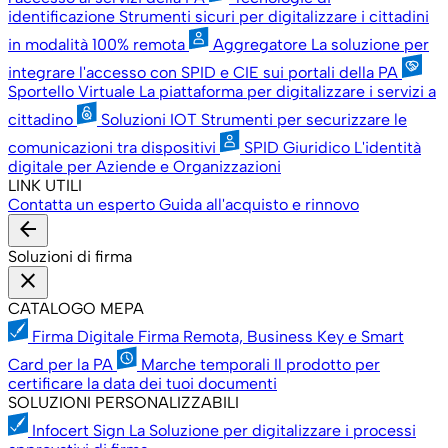
identificazione
Strumenti sicuri per digitalizzare i cittadini
in modalità 100% remota
Aggregatore
La soluzione per
integrare l'accesso con SPID e CIE sui portali della PA
Sportello Virtuale
La piattaforma per digitalizzare i servizi a
cittadino
Soluzioni IOT
Strumenti per securizzare le
comunicazioni tra dispositivi
SPID Giuridico
L'identità
digitale per Aziende e Organizzazioni
LINK UTILI
Contatta un esperto
Guida all'acquisto e rinnovo
arrow_back
Soluzioni di firma
close
CATALOGO MEPA
Firma Digitale
Firma Remota, Business Key e Smart
Card per la PA
Marche temporali
Il prodotto per
certificare la data dei tuoi documenti
SOLUZIONI PERSONALIZZABILI
Infocert Sign
La Soluzione per digitalizzare i processi