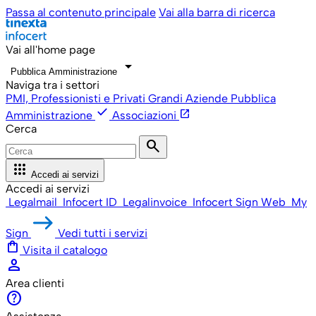
Passa al contenuto principale
Vai alla barra di ricerca
Vai all'home page
arrow_drop_down
Pubblica Amministrazione
Naviga tra i settori
PMI, Professionisti e Privati
Grandi Aziende
Pubblica
check
open_in_new
Amministrazione
Associazioni
Cerca
search
apps
Accedi ai servizi
Accedi ai servizi
Legalmail
Infocert ID
Legalinvoice
Infocert Sign Web
My
Sign
Vedi tutti i servizi
shopping_bag
Visita il catalogo
person
Area clienti
help