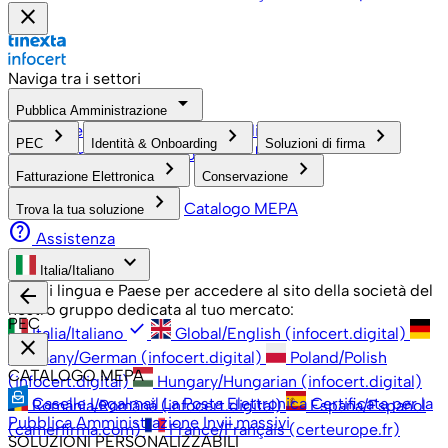
close
Naviga tra i settori
arrow_drop_down
Pubblica Amministrazione
PMI, Professionisti e Privati
Grandi Aziende
Pubblica
keyboard_arrow_right
keyboard_arrow_right
keyboard_arrow_right
PEC
Identità & Onboarding
Soluzioni di firma
check
open_in_new
Amministrazione
Associazioni
keyboard_arrow_right
keyboard_arrow_right
Fatturazione Elettronica
Conservazione
keyboard_arrow_right
Catalogo MEPA
Trova la tua soluzione
help
Assistenza
keyboard_arrow_down
Italia/Italiano
Scegli lingua e Paese per accedere al sito della società del
arrow_back
nostro gruppo dedicata al tuo mercato:
PEC
check
Italia/Italiano
Global/English (infocert.digital)
close
Germany/German (infocert.digital)
Poland/Polish
CATALOGO MEPA
(infocert.digital)
Hungary/Hungarian (infocert.digital)
Caselle Legalmail
La Posta Elettronica Certificata per la
România/Română (infocert.digital)
España/Español
Pubblica Amministrazione
Invii massivi
(camerfirma.com)
France/Français (certeurope.fr)
SOLUZIONI PERSONALIZZABILI