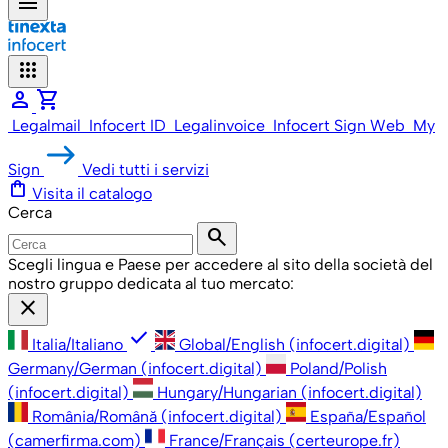
menu
apps
person
shopping_cart
Legalmail
Infocert ID
Legalinvoice
Infocert Sign Web
My
Sign
Vedi tutti i servizi
shopping_bag
Visita il catalogo
Cerca
search
Scegli lingua e Paese per accedere al sito della società del
nostro gruppo dedicata al tuo mercato:
close
check
Italia/Italiano
Global/English (infocert.digital)
Germany/German (infocert.digital)
Poland/Polish
(infocert.digital)
Hungary/Hungarian (infocert.digital)
România/Română (infocert.digital)
España/Español
(camerfirma.com)
France/Français (certeurope.fr)