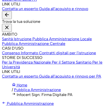
LINK UTILI
Contatta un esperto
Guida all'acquisto e rinnovo
arrow_back
Trova la tua soluzione
close
AMBITO
Sanità
Istruzione
Pubblica Amministrazione Locale
Pubblica Amministrazione Centrale
CASI D'USO
Consenso Informato
Contratti digitali per l'istruzione
STORIE DI SUCCESSO
Per la Previdenza Nazionale
Per il Settore Sanitario
Per le
Università
LINK UTILI
Contatta un esperto
Guida all'acquisto e rinnovo per PA
home
Home
/
Pubblica Amministrazione
arrow_right_alt
Infocert Sign: Firma Digitale PA
arrow_left_alt
Pubblica Amministrazione