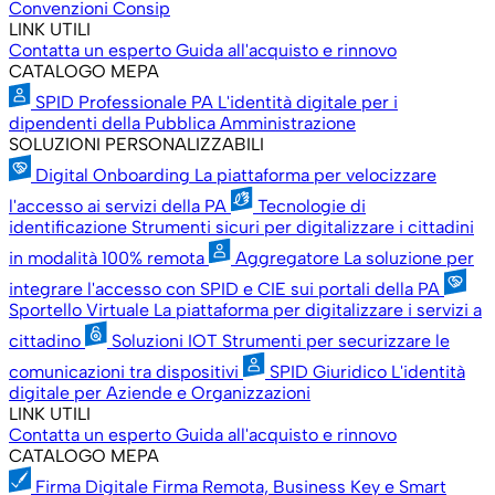
Convenzioni Consip
LINK UTILI
Contatta un esperto
Guida all'acquisto e rinnovo
CATALOGO MEPA
SPID Professionale PA
L'identità digitale per i
dipendenti della Pubblica Amministrazione
SOLUZIONI PERSONALIZZABILI
Digital Onboarding
La piattaforma per velocizzare
l'accesso ai servizi della PA
Tecnologie di
identificazione
Strumenti sicuri per digitalizzare i cittadini
in modalità 100% remota
Aggregatore
La soluzione per
integrare l'accesso con SPID e CIE sui portali della PA
Sportello Virtuale
La piattaforma per digitalizzare i servizi a
cittadino
Soluzioni IOT
Strumenti per securizzare le
comunicazioni tra dispositivi
SPID Giuridico
L'identità
digitale per Aziende e Organizzazioni
LINK UTILI
Contatta un esperto
Guida all'acquisto e rinnovo
CATALOGO MEPA
Firma Digitale
Firma Remota, Business Key e Smart