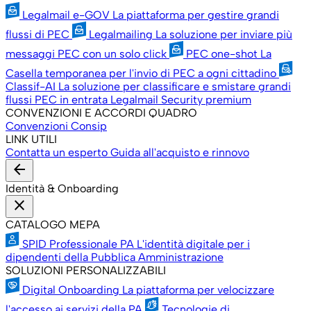
Legalmail e-GOV
La piattaforma per gestire grandi
flussi di PEC
Legalmailing
La soluzione per inviare più
messaggi PEC con un solo click
PEC one-shot
La
Casella temporanea per l'invio di PEC a ogni cittadino
Classif-AI
La soluzione per classificare e smistare grandi
flussi PEC in entrata
Legalmail Security premium
CONVENZIONI E ACCORDI QUADRO
Convenzioni Consip
LINK UTILI
Contatta un esperto
Guida all'acquisto e rinnovo
arrow_back
Identità & Onboarding
close
CATALOGO MEPA
SPID Professionale PA
L'identità digitale per i
dipendenti della Pubblica Amministrazione
SOLUZIONI PERSONALIZZABILI
Digital Onboarding
La piattaforma per velocizzare
l'accesso ai servizi della PA
Tecnologie di