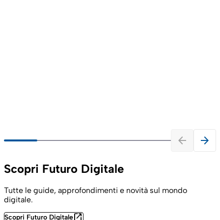
arrow_back
arrow_forward
Scopri Futuro Digitale
Tutte le guide, approfondimenti e novità sul mondo
digitale.
open_in_new
Scopri Futuro Digitale