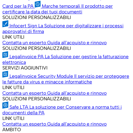
Card per la PA
Marche temporali
Il prodotto per
certificare la data dei tuoi documenti
SOLUZIONI PERSONALIZZABILI
Infocert Sign
La Soluzione per digitalizzare i processi
approvativi di firma
LINK UTILI
Contatta un esperto
Guida all'acquisto e rinnovo
SOLUZIONI PERSONALIZZABILI
Legalinvoice PA
La Soluzione per gestire la fatturazione
elettronica
SERVIZI AGGIUNTIVI
Legalinvoice Security Module
Il servizio per proteggere
le fatture da virus e minacce informatiche
LINK UTILI
Contatta un esperto
Guida all'acquisto e rinnovo
SOLUZIONI PERSONALIZZABILI
Safe LTA
La soluzione per Conservare a norma tutti i
documenti della PA
LINK UTILI
Contatta un esperto
Guida all'acquisto e rinnovo
AMBITO