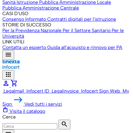
Sanità
Istruzione
Pubblica Amministrazione Locale
Pubblica Amministrazione Centrale
CASI D'USO
Consenso Informato
Contratti digitali per l'istruzione
STORIE DI SUCCESSO
Per la Previdenza Nazionale
Per il Settore Sanitario
Per le
Università
LINK UTILI
Contatta un esperto
Guida all'acquisto e rinnovo per PA
menu
apps
person
shopping_cart
Legalmail
Infocert ID
Legalinvoice
Infocert Sign Web
My
Sign
Vedi tutti i servizi
shopping_bag
Visita il catalogo
Cerca
search