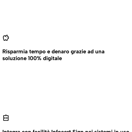
savings
Risparmia tempo e denaro grazie ad una
soluzione 100% digitale
integration_instructions
Integra con facilità Infocert Sign nei sistemi in uso