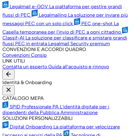
Legalmail e-GOV
La piattaforma per gestire grandi
flussi di PEC
Legalmailing
La soluzione per inviare più
messaggi PEC con un solo click
PEC one-shot
La
Casella temporanea per l'invio di PEC a ogni cittadino
Classif-AI
La soluzione per classificare e smistare grandi
flussi PEC in entrata
Legalmail Security premium
CONVENZIONI E ACCORDI QUADRO
Convenzioni Consip
LINK UTILI
Contatta un esperto
Guida all'acquisto e rinnovo
arrow_back
Identità & Onboarding
close
CATALOGO MEPA
SPID Professionale PA
L'identità digitale per i
dipendenti della Pubblica Amministrazione
SOLUZIONI PERSONALIZZABILI
Digital Onboarding
La piattaforma per velocizzare
l'accesso ai servizi della PA
Tecnologie di