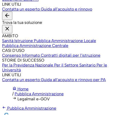
LINK UTILI
Contatta un esperto
Guida all'acquisto e rinnovo
arrow_back
Trova la tua soluzione
close
AMBITO
Sanità
Istruzione
Pubblica Amministrazione Locale
Pubblica Amministrazione Centrale
CASI D'USO
Consenso Informato
Contratti digitali per l'istruzione
STORIE DI SUCCESSO
Per la Previdenza Nazionale
Per il Settore Sanitario
Per le
Università
LINK UTILI
Contatta un esperto
Guida all'acquisto e rinnovo per PA
home
Home
/
Pubblica Amministrazione
arrow_right_alt
Legalmail e-GOV
arrow_left_alt
Pubblica Amministrazione