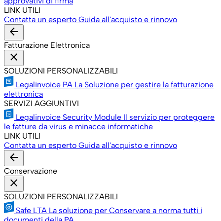
approvativi di firma
LINK UTILI
Contatta un esperto
Guida all'acquisto e rinnovo
arrow_back
Fatturazione Elettronica
close
SOLUZIONI PERSONALIZZABILI
Legalinvoice PA
La Soluzione per gestire la fatturazione
elettronica
SERVIZI AGGIUNTIVI
Legalinvoice Security Module
Il servizio per proteggere
le fatture da virus e minacce informatiche
LINK UTILI
Contatta un esperto
Guida all'acquisto e rinnovo
arrow_back
Conservazione
close
SOLUZIONI PERSONALIZZABILI
Safe LTA
La soluzione per Conservare a norma tutti i
documenti della PA