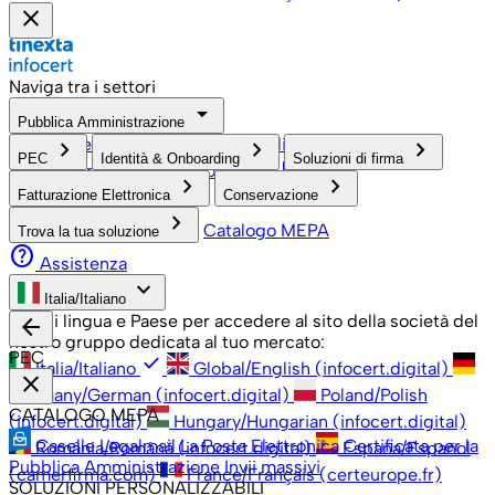
close
Naviga tra i settori
arrow_drop_down
Pubblica Amministrazione
PMI, Professionisti e Privati
Grandi Aziende
Pubblica
keyboard_arrow_right
keyboard_arrow_right
keyboard_arrow_right
PEC
Identità & Onboarding
Soluzioni di firma
check
open_in_new
Amministrazione
Associazioni
keyboard_arrow_right
keyboard_arrow_right
Fatturazione Elettronica
Conservazione
keyboard_arrow_right
Catalogo MEPA
Trova la tua soluzione
help
Assistenza
keyboard_arrow_down
Italia/Italiano
Scegli lingua e Paese per accedere al sito della società del
arrow_back
nostro gruppo dedicata al tuo mercato:
PEC
check
Italia/Italiano
Global/English (infocert.digital)
close
Germany/German (infocert.digital)
Poland/Polish
CATALOGO MEPA
(infocert.digital)
Hungary/Hungarian (infocert.digital)
Caselle Legalmail
La Posta Elettronica Certificata per la
România/Română (infocert.digital)
España/Español
Pubblica Amministrazione
Invii massivi
(camerfirma.com)
France/Français (certeurope.fr)
SOLUZIONI PERSONALIZZABILI