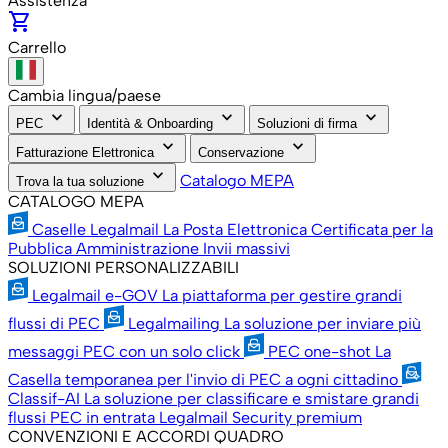
Assistenza
shopping_cart
Carrello
Cambia lingua/paese
keyboard_arrow_down
keyboard_arrow_down
keyboard_arrow_down
PEC
Identità & Onboarding
Soluzioni di firma
keyboard_arrow_down
keyboard_arrow_down
Fatturazione Elettronica
Conservazione
keyboard_arrow_down
Catalogo MEPA
Trova la tua soluzione
CATALOGO MEPA
Caselle Legalmail
La Posta Elettronica Certificata per la
Pubblica Amministrazione
Invii massivi
SOLUZIONI PERSONALIZZABILI
Legalmail e-GOV
La piattaforma per gestire grandi
flussi di PEC
Legalmailing
La soluzione per inviare più
messaggi PEC con un solo click
PEC one-shot
La
Casella temporanea per l'invio di PEC a ogni cittadino
Classif-AI
La soluzione per classificare e smistare grandi
flussi PEC in entrata
Legalmail Security premium
CONVENZIONI E ACCORDI QUADRO