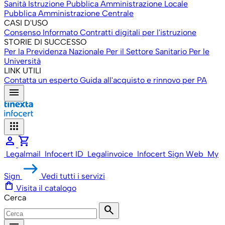
Sanità
Istruzione
Pubblica Amministrazione Locale
Pubblica Amministrazione Centrale
CASI D'USO
Consenso Informato
Contratti digitali per l'istruzione
STORIE DI SUCCESSO
Per la Previdenza Nazionale
Per il Settore Sanitario
Per le
Università
LINK UTILI
Contatta un esperto
Guida all'acquisto e rinnovo per PA
menu
apps
person
shopping_cart
Legalmail
Infocert ID
Legalinvoice
Infocert Sign Web
My
Sign
Vedi tutti i servizi
shopping_bag
Visita il catalogo
Cerca
search