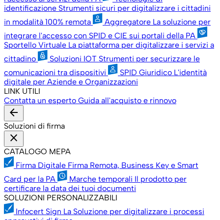
identificazione
Strumenti sicuri per digitalizzare i cittadini
in modalità 100% remota
Aggregatore
La soluzione per
integrare l'accesso con SPID e CIE sui portali della PA
Sportello Virtuale
La piattaforma per digitalizzare i servizi a
cittadino
Soluzioni IOT
Strumenti per securizzare le
comunicazioni tra dispositivi
SPID Giuridico
L'identità
digitale per Aziende e Organizzazioni
LINK UTILI
Contatta un esperto
Guida all'acquisto e rinnovo
arrow_back
Soluzioni di firma
close
CATALOGO MEPA
Firma Digitale
Firma Remota, Business Key e Smart
Card per la PA
Marche temporali
Il prodotto per
certificare la data dei tuoi documenti
SOLUZIONI PERSONALIZZABILI
Infocert Sign
La Soluzione per digitalizzare i processi