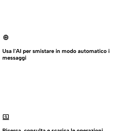
memory
Usa l'AI per smistare in modo automatico i
messaggi
screen_search_desktop
Ricerca, consulta e scarica le operazioni