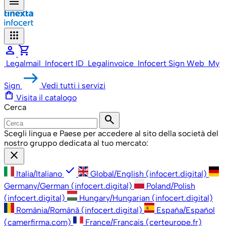
menu
apps
person
shopping_cart
Legalmail
Infocert ID
Legalinvoice
Infocert Sign Web
My
Sign
Vedi tutti i servizi
shopping_bag
Visita il catalogo
Cerca
search
Scegli lingua e Paese per accedere al sito della società del
nostro gruppo dedicata al tuo mercato:
close
check
Italia/Italiano
Global/English (infocert.digital)
Germany/German (infocert.digital)
Poland/Polish
(infocert.digital)
Hungary/Hungarian (infocert.digital)
România/Română (infocert.digital)
España/Español
(camerfirma.com)
France/Français (certeurope.fr)