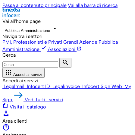
Passa al contenuto principale
Vai alla barra di ricerca
Vai all'home page
arrow_drop_down
Pubblica Amministrazione
Naviga tra i settori
PMI, Professionisti e Privati
Grandi Aziende
Pubblica
check
open_in_new
Amministrazione
Associazioni
Cerca
search
apps
Accedi ai servizi
Accedi ai servizi
Legalmail
Infocert ID
Legalinvoice
Infocert Sign Web
My
Sign
Vedi tutti i servizi
shopping_bag
Visita il catalogo
person
Area clienti
help