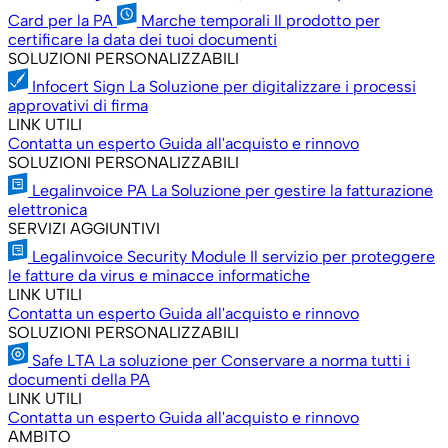
Card per la PA
Marche temporali
Il prodotto per
certificare la data dei tuoi documenti
SOLUZIONI PERSONALIZZABILI
Infocert Sign
La Soluzione per digitalizzare i processi
approvativi di firma
LINK UTILI
Contatta un esperto
Guida all'acquisto e rinnovo
SOLUZIONI PERSONALIZZABILI
Legalinvoice PA
La Soluzione per gestire la fatturazione
elettronica
SERVIZI AGGIUNTIVI
Legalinvoice Security Module
Il servizio per proteggere
le fatture da virus e minacce informatiche
LINK UTILI
Contatta un esperto
Guida all'acquisto e rinnovo
SOLUZIONI PERSONALIZZABILI
Safe LTA
La soluzione per Conservare a norma tutti i
documenti della PA
LINK UTILI
Contatta un esperto
Guida all'acquisto e rinnovo
AMBITO