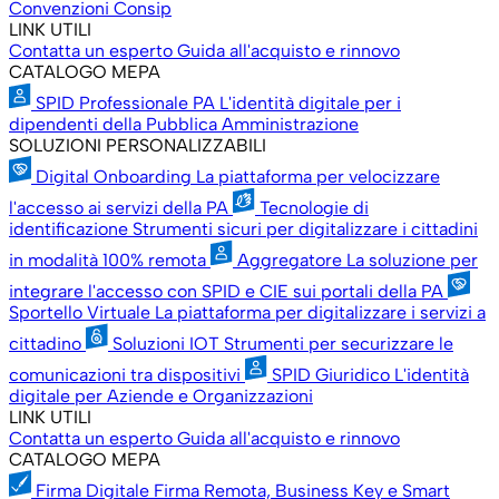
Convenzioni Consip
LINK UTILI
Contatta un esperto
Guida all'acquisto e rinnovo
CATALOGO MEPA
SPID Professionale PA
L'identità digitale per i
dipendenti della Pubblica Amministrazione
SOLUZIONI PERSONALIZZABILI
Digital Onboarding
La piattaforma per velocizzare
l'accesso ai servizi della PA
Tecnologie di
identificazione
Strumenti sicuri per digitalizzare i cittadini
in modalità 100% remota
Aggregatore
La soluzione per
integrare l'accesso con SPID e CIE sui portali della PA
Sportello Virtuale
La piattaforma per digitalizzare i servizi a
cittadino
Soluzioni IOT
Strumenti per securizzare le
comunicazioni tra dispositivi
SPID Giuridico
L'identità
digitale per Aziende e Organizzazioni
LINK UTILI
Contatta un esperto
Guida all'acquisto e rinnovo
CATALOGO MEPA
Firma Digitale
Firma Remota, Business Key e Smart