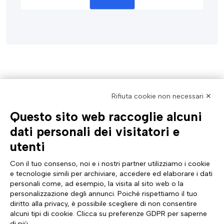
Rifiuta cookie non necessari ✕
Questo sito web raccoglie alcuni
AZIENDA
TUTTO SU DI NOI
dati personali dei visitatori e
Profilo aziendale
Documentazione
utenti
Certificazioni
News & eventi Tinexta Inf
Sostenibilità
Magazine: Futuro Digitale
Con il tuo consenso, noi e i nostri partner utilizziamo i cookie
Cyber Security
Comunicati stampa
e tecnologie simili per archiviare, accedere ed elaborare i dati
Analyst Report
Sito internazionale
personali come, ad esempio, la visita al sito web o la
Dichiarazione di Accessibilità
Diventa Partner
personalizzazione degli annunci. Poiché rispettiamo il tuo
ASSISTENZA
SEGUICI SU
diritto alla privacy, è possibile scegliere di non consentire
Contattaci
alcuni tipi di cookie. Clicca su preferenze GDPR per saperne
FAQ e guide
di più.