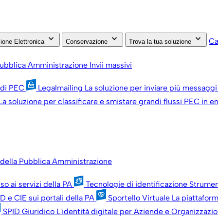
keyboard_arrow_down
keyboard_arrow_down
keyboard_arrow_down
Ca
ione Elettronica
Conservazione
Trova la tua soluzione
 Pubblica Amministrazione
Invii massivi
 di PEC
Legalmailing
La soluzione per inviare più messaggi
La soluzione per classificare e smistare grandi flussi PEC in en
ti della Pubblica Amministrazione
so ai servizi della PA
Tecnologie di identificazione
Strument
D e CIE sui portali della PA
Sportello Virtuale
La piattaforma
SPID Giuridico
L'identità digitale per Aziende e Organizzazio