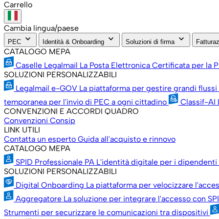
Carrello
Cambia lingua/paese
keyboard_arrow_down
keyboard_arrow_down
keyboard_arrow_down
PEC
Identità & Onboarding
Soluzioni di firma
Fatturaz
CATALOGO MEPA
Caselle Legalmail
La Posta Elettronica Certificata per la
SOLUZIONI PERSONALIZZABILI
Legalmail e-GOV
La piattaforma per gestire grandi flussi
temporanea per l'invio di PEC a ogni cittadino
Classif-AI
CONVENZIONI E ACCORDI QUADRO
Convenzioni Consip
LINK UTILI
Contatta un esperto
Guida all'acquisto e rinnovo
CATALOGO MEPA
SPID Professionale PA
L'identità digitale per i dipenden
SOLUZIONI PERSONALIZZABILI
Digital Onboarding
La piattaforma per velocizzare l'acces
Aggregatore
La soluzione per integrare l'accesso con SPI
Strumenti per securizzare le comunicazioni tra dispositivi