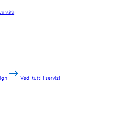
versità
ign
Vedi tutti i servizi