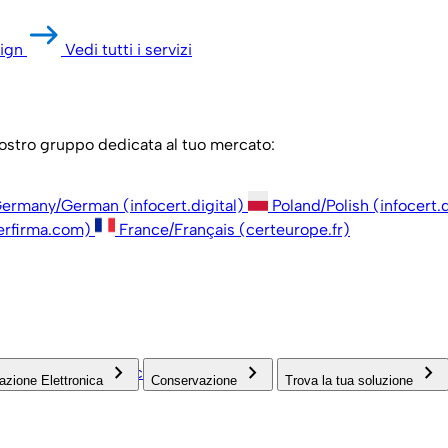
ign
Vedi tutti i servizi
 nostro gruppo dedicata al tuo mercato:
ermany/German (infocert.digital)
Poland/Polish (infocert.d
erfirma.com)
France/Français (certeurope.fr)
check
keyboard_arrow_right
keyboard_arrow_right
keyboard_arrow_right
open_in_new
strazione
Associazioni
azione Elettronica
Conservazione
Trova la tua soluzione