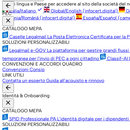
Scegli lingua e Paese per accedere al sito della società del
arrow_back
check
Italia/Italiano
Global/English (infocert.digital)
G
PEC
România/Română (infocert.digital)
España/Español (cam
close
CATALOGO MEPA
Caselle Legalmail
La Posta Elettronica Certificata per la
SOLUZIONI PERSONALIZZABILI
Legalmail e-GOV
La piattaforma per gestire grandi flussi
temporanea per l'invio di PEC a ogni cittadino
Classif-AI
CONVENZIONI E ACCORDI QUADRO
Convenzioni Consip
LINK UTILI
Contatta un esperto
Guida all'acquisto e rinnovo
arrow_back
Identità & Onboarding
close
CATALOGO MEPA
SPID Professionale PA
L'identità digitale per i dipenden
SOLUZIONI PERSONALIZZABILI