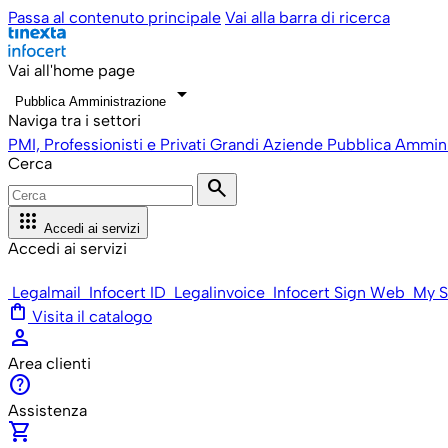
Passa al contenuto principale
Vai alla barra di ricerca
Vai all'home page
arrow_drop_down
Pubblica Amministrazione
Naviga tra i settori
PMI, Professionisti e Privati
Grandi Aziende
Pubblica Ammini
Cerca
search
apps
Accedi ai servizi
Accedi ai servizi
Legalmail
Infocert ID
Legalinvoice
Infocert Sign Web
My S
shopping_bag
Visita il catalogo
person
Area clienti
help
Assistenza
shopping_cart