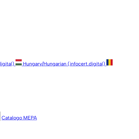
igital)
Hungary/Hungarian (infocert.digital)
Catalogo MEPA