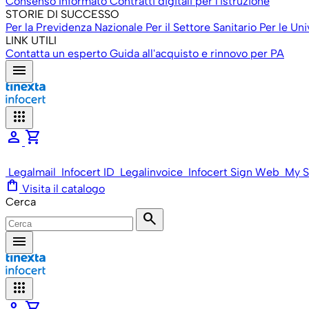
Consenso Informato
Contratti digitali per l'istruzione
STORIE DI SUCCESSO
Per la Previdenza Nazionale
Per il Settore Sanitario
Per le Uni
LINK UTILI
Contatta un esperto
Guida all'acquisto e rinnovo per PA
menu
apps
person
shopping_cart
Legalmail
Infocert ID
Legalinvoice
Infocert Sign Web
My S
shopping_bag
Visita il catalogo
Cerca
search
menu
apps
person
shopping_cart