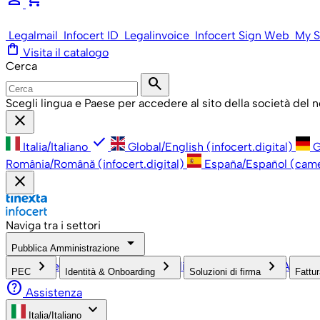
Legalmail
Infocert ID
Legalinvoice
Infocert Sign Web
My S
shopping_bag
Visita il catalogo
Cerca
search
Scegli lingua e Paese per accedere al sito della società del
close
check
Italia/Italiano
Global/English (infocert.digital)
G
România/Română (infocert.digital)
España/Español (cam
close
Naviga tra i settori
arrow_drop_down
Pubblica Amministrazione
keyboard_arrow_right
keyboard_arrow_right
keyboard_arrow_right
PMI, Professionisti e Privati
Grandi Aziende
Pubblica Ammini
PEC
Identità & Onboarding
Soluzioni di firma
Fattur
help
Assistenza
keyboard_arrow_down
Italia/Italiano