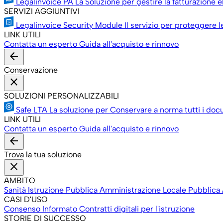
Legalinvoice PA
La Soluzione per gestire la fatturazione e
SERVIZI AGGIUNTIVI
Legalinvoice Security Module
Il servizio per proteggere 
LINK UTILI
Contatta un esperto
Guida all'acquisto e rinnovo
arrow_back
Conservazione
close
SOLUZIONI PERSONALIZZABILI
Safe LTA
La soluzione per Conservare a norma tutti i doc
LINK UTILI
Contatta un esperto
Guida all'acquisto e rinnovo
arrow_back
Trova la tua soluzione
close
AMBITO
Sanità
Istruzione
Pubblica Amministrazione Locale
Pubblica
CASI D'USO
Consenso Informato
Contratti digitali per l'istruzione
STORIE DI SUCCESSO