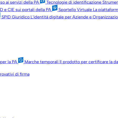
so ai servizi della PA
Tecnologie di identificazione
Strument
D e CIE sui portali della PA
Sportello Virtuale
La piattaforma
SPID Giuridico
L'identità digitale per Aziende e Organizzazio
per la PA
Marche temporali
Il prodotto per certificare la 
rovativi di firma