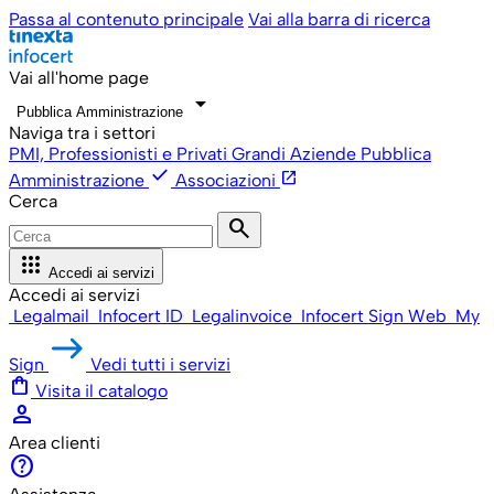
Passa al contenuto principale
Vai alla barra di ricerca
Vai all'home page
arrow_drop_down
Pubblica Amministrazione
Naviga tra i settori
PMI, Professionisti e Privati
Grandi Aziende
Pubblica
check
open_in_new
Amministrazione
Associazioni
Cerca
search
apps
Accedi ai servizi
Accedi ai servizi
Legalmail
Infocert ID
Legalinvoice
Infocert Sign Web
My
Sign
Vedi tutti i servizi
shopping_bag
Visita il catalogo
person
Area clienti
help