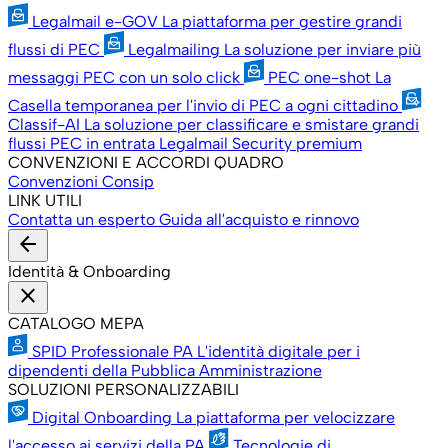
Legalmail e-GOV
La piattaforma per gestire grandi
flussi di PEC
Legalmailing
La soluzione per inviare più
messaggi PEC con un solo click
PEC one-shot
La
Casella temporanea per l'invio di PEC a ogni cittadino
Classif-AI
La soluzione per classificare e smistare grandi
flussi PEC in entrata
Legalmail Security premium
CONVENZIONI E ACCORDI QUADRO
Convenzioni Consip
LINK UTILI
Contatta un esperto
Guida all'acquisto e rinnovo
arrow_back
Identità & Onboarding
close
CATALOGO MEPA
SPID Professionale PA
L'identità digitale per i
dipendenti della Pubblica Amministrazione
SOLUZIONI PERSONALIZZABILI
Digital Onboarding
La piattaforma per velocizzare
l'accesso ai servizi della PA
Tecnologie di