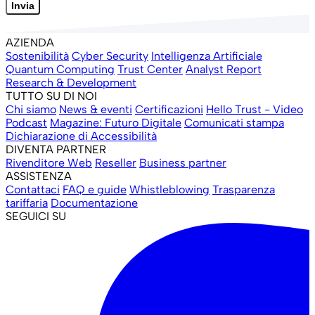
Invia
AZIENDA
Sostenibilità
Cyber Security
Intelligenza Artificiale
Quantum Computing
Trust Center
Analyst Report
Research & Development
TUTTO SU DI NOI
Chi siamo
News & eventi
Certificazioni
Hello Trust - Video
Podcast
Magazine: Futuro Digitale
Comunicati stampa
Dichiarazione di Accessibilità
DIVENTA PARTNER
Rivenditore Web
Reseller
Business partner
ASSISTENZA
Contattaci
FAQ e guide
Whistleblowing
Trasparenza
tariffaria
Documentazione
SEGUICI SU