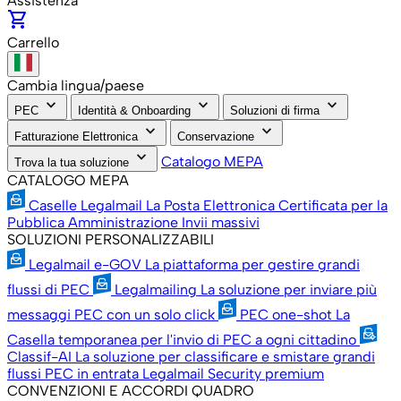
Assistenza
shopping_cart
Carrello
Cambia lingua/paese
keyboard_arrow_down
keyboard_arrow_down
keyboard_arrow_down
PEC
Identità & Onboarding
Soluzioni di firma
keyboard_arrow_down
keyboard_arrow_down
Fatturazione Elettronica
Conservazione
keyboard_arrow_down
Catalogo MEPA
Trova la tua soluzione
CATALOGO MEPA
Caselle Legalmail
La Posta Elettronica Certificata per la
Pubblica Amministrazione
Invii massivi
SOLUZIONI PERSONALIZZABILI
Legalmail e-GOV
La piattaforma per gestire grandi
flussi di PEC
Legalmailing
La soluzione per inviare più
messaggi PEC con un solo click
PEC one-shot
La
Casella temporanea per l'invio di PEC a ogni cittadino
Classif-AI
La soluzione per classificare e smistare grandi
flussi PEC in entrata
Legalmail Security premium
CONVENZIONI E ACCORDI QUADRO