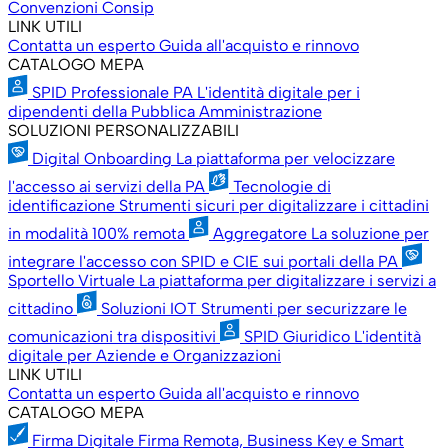
Convenzioni Consip
LINK UTILI
Contatta un esperto
Guida all'acquisto e rinnovo
CATALOGO MEPA
SPID Professionale PA
L'identità digitale per i
dipendenti della Pubblica Amministrazione
SOLUZIONI PERSONALIZZABILI
Digital Onboarding
La piattaforma per velocizzare
l'accesso ai servizi della PA
Tecnologie di
identificazione
Strumenti sicuri per digitalizzare i cittadini
in modalità 100% remota
Aggregatore
La soluzione per
integrare l'accesso con SPID e CIE sui portali della PA
Sportello Virtuale
La piattaforma per digitalizzare i servizi a
cittadino
Soluzioni IOT
Strumenti per securizzare le
comunicazioni tra dispositivi
SPID Giuridico
L'identità
digitale per Aziende e Organizzazioni
LINK UTILI
Contatta un esperto
Guida all'acquisto e rinnovo
CATALOGO MEPA
Firma Digitale
Firma Remota, Business Key e Smart