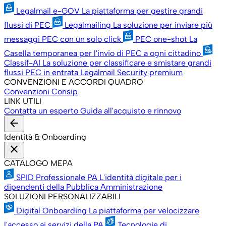
Legalmail e-GOV
La piattaforma per gestire grandi
flussi di PEC
Legalmailing
La soluzione per inviare più
messaggi PEC con un solo click
PEC one-shot
La
Casella temporanea per l'invio di PEC a ogni cittadino
Classif-AI
La soluzione per classificare e smistare grandi
flussi PEC in entrata
Legalmail Security premium
CONVENZIONI E ACCORDI QUADRO
Convenzioni Consip
LINK UTILI
Contatta un esperto
Guida all'acquisto e rinnovo
arrow_back
Identità & Onboarding
close
CATALOGO MEPA
SPID Professionale PA
L'identità digitale per i
dipendenti della Pubblica Amministrazione
SOLUZIONI PERSONALIZZABILI
Digital Onboarding
La piattaforma per velocizzare
l'accesso ai servizi della PA
Tecnologie di