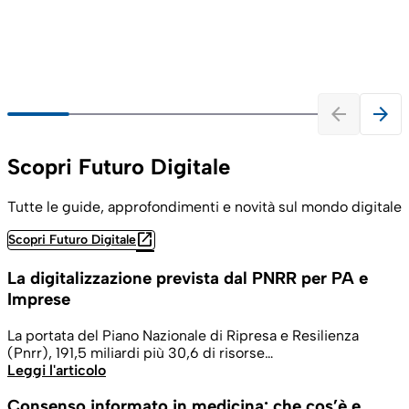
arrow_back
arrow_forward
Scopri Futuro Digitale
Tutte le guide, approfondimenti e novità sul mondo digitale
open_in_new
Scopri Futuro Digitale
La digitalizzazione prevista dal PNRR per PA e
Imprese
La portata del Piano Nazionale di Ripresa e Resilienza
(Pnrr), 191,5 miliardi più 30,6 di risorse…
Leggi l'articolo
Consenso informato in medicina: che cos’è e