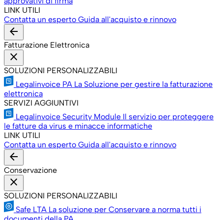
approvativi di firma
LINK UTILI
Contatta un esperto
Guida all'acquisto e rinnovo
arrow_back
Fatturazione Elettronica
close
SOLUZIONI PERSONALIZZABILI
Legalinvoice PA
La Soluzione per gestire la fatturazione
elettronica
SERVIZI AGGIUNTIVI
Legalinvoice Security Module
Il servizio per proteggere
le fatture da virus e minacce informatiche
LINK UTILI
Contatta un esperto
Guida all'acquisto e rinnovo
arrow_back
Conservazione
close
SOLUZIONI PERSONALIZZABILI
Safe LTA
La soluzione per Conservare a norma tutti i
documenti della PA