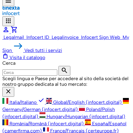
menu
apps
person
shopping_cart
Legalmail
Infocert ID
Legalinvoice
Infocert Sign Web
My
Sign
Vedi tutti i servizi
shopping_bag
Visita il catalogo
Cerca
search
Scegli lingua e Paese per accedere al sito della società del
nostro gruppo dedicata al tuo mercato:
close
check
Italia/Italiano
Global/English (infocert.digital)
Germany/German (infocert.digital)
Poland/Polish
(infocert.digital)
Hungary/Hungarian (infocert.digital)
România/Română (infocert.digital)
España/Español
(camerfirma.com)
France/Français (certeurope.fr)