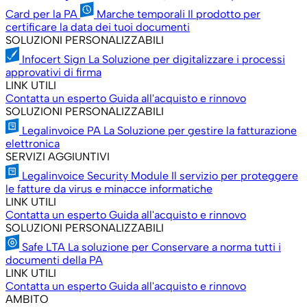
Card per la PA
Marche temporali
Il prodotto per
certificare la data dei tuoi documenti
SOLUZIONI PERSONALIZZABILI
Infocert Sign
La Soluzione per digitalizzare i processi
approvativi di firma
LINK UTILI
Contatta un esperto
Guida all'acquisto e rinnovo
SOLUZIONI PERSONALIZZABILI
Legalinvoice PA
La Soluzione per gestire la fatturazione
elettronica
SERVIZI AGGIUNTIVI
Legalinvoice Security Module
Il servizio per proteggere
le fatture da virus e minacce informatiche
LINK UTILI
Contatta un esperto
Guida all'acquisto e rinnovo
SOLUZIONI PERSONALIZZABILI
Safe LTA
La soluzione per Conservare a norma tutti i
documenti della PA
LINK UTILI
Contatta un esperto
Guida all'acquisto e rinnovo
AMBITO