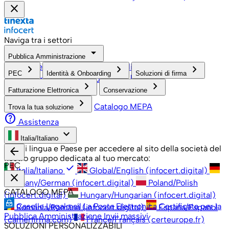
close
Naviga tra i settori
arrow_drop_down
Pubblica Amministrazione
PMI, Professionisti e Privati
Grandi Aziende
Pubblica
keyboard_arrow_right
keyboard_arrow_right
keyboard_arrow_right
PEC
Identità & Onboarding
Soluzioni di firma
check
open_in_new
Amministrazione
Associazioni
keyboard_arrow_right
keyboard_arrow_right
Fatturazione Elettronica
Conservazione
keyboard_arrow_right
Catalogo MEPA
Trova la tua soluzione
help
Assistenza
keyboard_arrow_down
Italia/Italiano
Scegli lingua e Paese per accedere al sito della società del
arrow_back
nostro gruppo dedicata al tuo mercato:
PEC
check
Italia/Italiano
Global/English (infocert.digital)
close
Germany/German (infocert.digital)
Poland/Polish
CATALOGO MEPA
(infocert.digital)
Hungary/Hungarian (infocert.digital)
Caselle Legalmail
La Posta Elettronica Certificata per la
România/Română (infocert.digital)
España/Español
Pubblica Amministrazione
Invii massivi
(camerfirma.com)
France/Français (certeurope.fr)
SOLUZIONI PERSONALIZZABILI