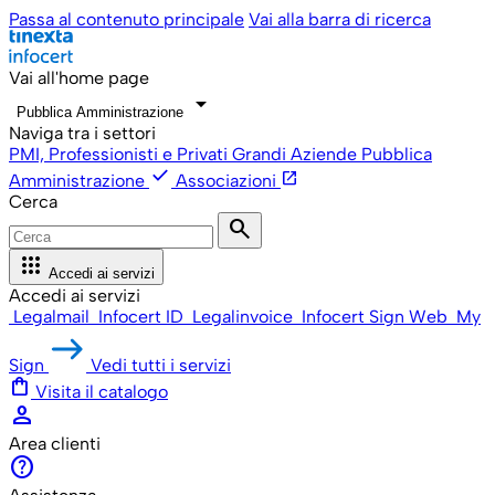
Passa al contenuto principale
Vai alla barra di ricerca
Vai all'home page
arrow_drop_down
Pubblica Amministrazione
Naviga tra i settori
PMI, Professionisti e Privati
Grandi Aziende
Pubblica
check
open_in_new
Amministrazione
Associazioni
Cerca
search
apps
Accedi ai servizi
Accedi ai servizi
Legalmail
Infocert ID
Legalinvoice
Infocert Sign Web
My
Sign
Vedi tutti i servizi
shopping_bag
Visita il catalogo
person
Area clienti
help