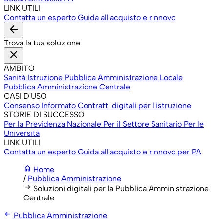
LINK UTILI
Contatta un esperto
Guida all'acquisto e rinnovo
arrow_back
Trova la tua soluzione
close
AMBITO
Sanità
Istruzione
Pubblica Amministrazione Locale
Pubblica Amministrazione Centrale
CASI D'USO
Consenso Informato
Contratti digitali per l'istruzione
STORIE DI SUCCESSO
Per la Previdenza Nazionale
Per il Settore Sanitario
Per le
Università
LINK UTILI
Contatta un esperto
Guida all'acquisto e rinnovo per PA
home
Home
/
Pubblica Amministrazione
arrow_right_alt
Soluzioni digitali per la Pubblica Amministrazione
Centrale
arrow_left_alt
Pubblica Amministrazione