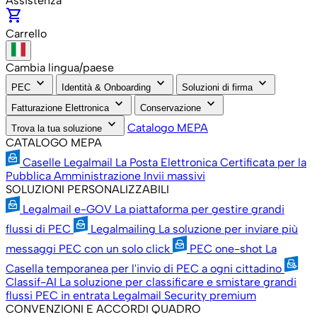
Assistenza
shopping_cart
Carrello
Cambia lingua/paese
keyboard_arrow_down
keyboard_arrow_down
keyboard_arrow_down
PEC
Identità & Onboarding
Soluzioni di firma
keyboard_arrow_down
keyboard_arrow_down
Fatturazione Elettronica
Conservazione
keyboard_arrow_down
Catalogo MEPA
Trova la tua soluzione
CATALOGO MEPA
Caselle Legalmail
La Posta Elettronica Certificata per la
Pubblica Amministrazione
Invii massivi
SOLUZIONI PERSONALIZZABILI
Legalmail e-GOV
La piattaforma per gestire grandi
flussi di PEC
Legalmailing
La soluzione per inviare più
messaggi PEC con un solo click
PEC one-shot
La
Casella temporanea per l'invio di PEC a ogni cittadino
Classif-AI
La soluzione per classificare e smistare grandi
flussi PEC in entrata
Legalmail Security premium
CONVENZIONI E ACCORDI QUADRO