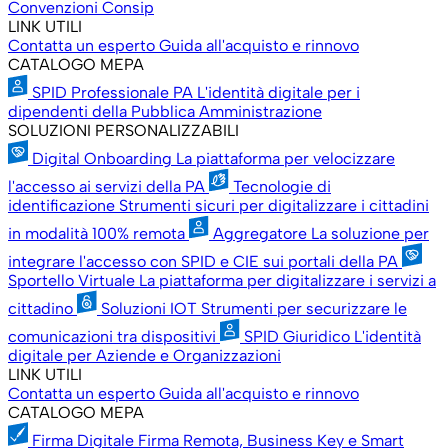
Convenzioni Consip
LINK UTILI
Contatta un esperto
Guida all'acquisto e rinnovo
CATALOGO MEPA
SPID Professionale PA
L'identità digitale per i
dipendenti della Pubblica Amministrazione
SOLUZIONI PERSONALIZZABILI
Digital Onboarding
La piattaforma per velocizzare
l'accesso ai servizi della PA
Tecnologie di
identificazione
Strumenti sicuri per digitalizzare i cittadini
in modalità 100% remota
Aggregatore
La soluzione per
integrare l'accesso con SPID e CIE sui portali della PA
Sportello Virtuale
La piattaforma per digitalizzare i servizi a
cittadino
Soluzioni IOT
Strumenti per securizzare le
comunicazioni tra dispositivi
SPID Giuridico
L'identità
digitale per Aziende e Organizzazioni
LINK UTILI
Contatta un esperto
Guida all'acquisto e rinnovo
CATALOGO MEPA
Firma Digitale
Firma Remota, Business Key e Smart