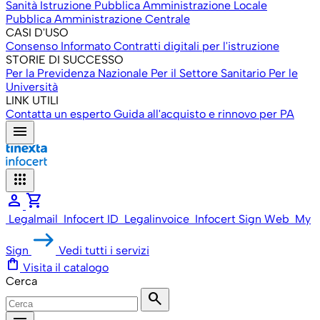
Sanità
Istruzione
Pubblica Amministrazione Locale
Pubblica Amministrazione Centrale
CASI D'USO
Consenso Informato
Contratti digitali per l'istruzione
STORIE DI SUCCESSO
Per la Previdenza Nazionale
Per il Settore Sanitario
Per le
Università
LINK UTILI
Contatta un esperto
Guida all'acquisto e rinnovo per PA
menu
apps
person
shopping_cart
Legalmail
Infocert ID
Legalinvoice
Infocert Sign Web
My
Sign
Vedi tutti i servizi
shopping_bag
Visita il catalogo
Cerca
search