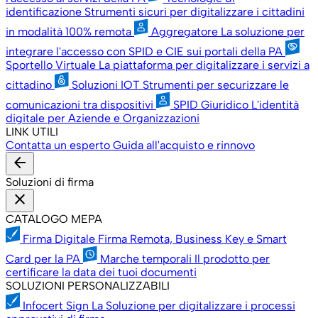
identificazione
Strumenti sicuri per digitalizzare i cittadini
in modalità 100% remota
Aggregatore
La soluzione per
integrare l'accesso con SPID e CIE sui portali della PA
Sportello Virtuale
La piattaforma per digitalizzare i servizi a
cittadino
Soluzioni IOT
Strumenti per securizzare le
comunicazioni tra dispositivi
SPID Giuridico
L'identità
digitale per Aziende e Organizzazioni
LINK UTILI
Contatta un esperto
Guida all'acquisto e rinnovo
arrow_back
Soluzioni di firma
close
CATALOGO MEPA
Firma Digitale
Firma Remota, Business Key e Smart
Card per la PA
Marche temporali
Il prodotto per
certificare la data dei tuoi documenti
SOLUZIONI PERSONALIZZABILI
Infocert Sign
La Soluzione per digitalizzare i processi