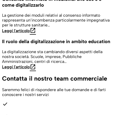
come digitalizzarlo
La gestione dei moduli relativi al consenso informato
rappresenta un’incombenza particolarmente impegnativa
per le strutture sanitarie…
open_in_new
Leggi l'articolo
Il ruolo della digitalizzazione in ambito education
La digitalizzazione sta cambiando diversi aspetti della
nostra società. Scuole, imprese, Pubbliche
Amministrazioni, centri di ricerca…
open_in_new
Leggi l'articolo
Contatta il nostro team commerciale
Saremmo felici di rispondere alle tue domande e di farti
conoscere i nostri servizi
check
Trova la soluzione giusta per te