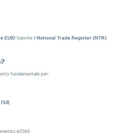
ce EUID
tramite il
National Trade Register (NTR)
o?
mento fondamentale per:
 l’UE
.
lamento eIDAS