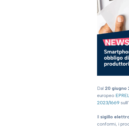
Dal
20 giugno
europeo
EPREL 
2023/1669
sull
Il
sigillo elettr
conformi, i pro