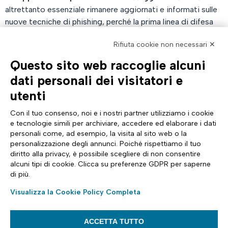
altrettanto essenziale rimanere aggiornati e informati sulle
nuove tecniche di phishing, perché la prima linea di difesa
contro queste truffe siamo noi stessi!
Rifiuta cookie non necessari ✕
Questo sito web raccoglie alcuni
AZIENDA
TUTTO SU DI NOI
dati personali dei visitatori e
Profilo aziendale
Documentazione
utenti
Certificazioni
News & eventi Tinexta Inf
Sostenibilità
Magazine: Futuro Digitale
Con il tuo consenso, noi e i nostri partner utilizziamo i cookie
Cyber Security
Comunicati stampa
e tecnologie simili per archiviare, accedere ed elaborare i dati
Analyst Report
Sito internazionale
personali come, ad esempio, la visita al sito web o la
Dichiarazione di Accessibilità
Diventa Partner
personalizzazione degli annunci. Poiché rispettiamo il tuo
ASSISTENZA
SEGUICI SU
diritto alla privacy, è possibile scegliere di non consentire
Contattaci
alcuni tipi di cookie. Clicca su preferenze GDPR per saperne
FAQ e guide
di più.
Whistleblowing
Impostazioni cookie
Visualizza la Cookie Policy Completa
Trasparenza tariffaria
ACCETTA TUTTO