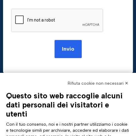
Invio
Rifiuta cookie non necessari ✕
Questo sito web raccoglie alcuni
AZIENDA
TUTTO SU DI NOI
dati personali dei visitatori e
Profilo aziendale
Documentazione
utenti
Certificazioni
News & eventi Tinexta Inf
Sostenibilità
Magazine: Futuro Digitale
Con il tuo consenso, noi e i nostri partner utilizziamo i cookie
Cyber Security
Comunicati stampa
e tecnologie simili per archiviare, accedere ed elaborare i dati
Analyst Report
Sito internazionale