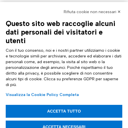
Rifiuta cookie non necessari ✕
Questo sito web raccoglie alcuni
AZIENDA
TUTTO SU DI NOI
dati personali dei visitatori e
Profilo aziendale
Documentazione
Certificazioni
News & eventi Tinexta Inf
utenti
Sostenibilità
Magazine: Futuro Digitale
Cyber Security
Comunicati stampa
Con il tuo consenso, noi e i nostri partner utilizziamo i cookie
Analyst Report
Sito internazionale
e tecnologie simili per archiviare, accedere ed elaborare i dati
Dichiarazione di Accessibilità
Diventa Partner
personali come, ad esempio, la visita al sito web o la
ASSISTENZA
SEGUICI SU
personalizzazione degli annunci. Poiché rispettiamo il tuo
Contattaci
diritto alla privacy, è possibile scegliere di non consentire
FAQ e guide
alcuni tipi di cookie. Clicca su preferenze GDPR per saperne
Whistleblowing
di più.
Impostazioni cookie
Trasparenza tariffaria
Visualizza la Cookie Policy Completa
ACCETTA TUTTO
Articoli informativi
ACCETTA NECESSARI
Tinexta Infocert S.p.A. Società Soggetta alla Direzione ed al