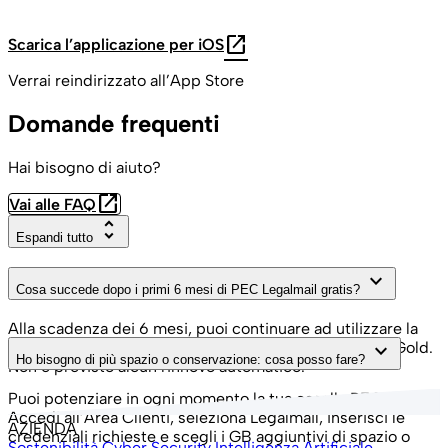
open_in_new
Scarica l’applicazione per iOS
Verrai reindirizzato all’App Store
Domande frequenti
Hai bisogno di aiuto?
open_in_new
Vai alle FAQ
unfold_more
Espandi tutto
keyboard_arrow_down
Cosa succede dopo i primi 6 mesi di PEC Legalmail gratis?
Alla scadenza dei 6 mesi, puoi continuare ad utilizzare la
casella, scegliendo uno dei tre piani: Bronze, Silver o Gold.
keyboard_arrow_down
Ho bisogno di più spazio o conservazione: cosa posso fare?
Non è previsto alcun rinnovo automatico.
Puoi potenziare in ogni momento la tua casella PEC.
Accedi all’Area Clienti, seleziona Legalmail, inserisci le
AZIENDA
credenziali richieste e scegli i GB aggiuntivi di spazio o
Sostenibilità
Cyber Security
Intelligenza Artificiale