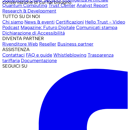
conservazione di cui hai bisogno.
Quantum Computing
Trust Center
Analyst Report
Research & Development
TUTTO SU DI NOI
Chi siamo
News & eventi
Certificazioni
Hello Trust - Video
Podcast
Magazine: Futuro Digitale
Comunicati stampa
Dichiarazione di Accessibilità
DIVENTA PARTNER
Rivenditore Web
Reseller
Business partner
ASSISTENZA
Contattaci
FAQ e guide
Whistleblowing
Trasparenza
tariffaria
Documentazione
SEGUICI SU