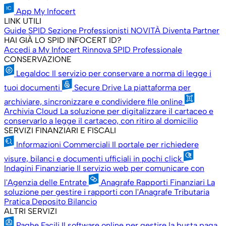
App My Infocert
LINK UTILI
Guide SPID
Sezione Professionisti
NOVITÀ
Diventa Partner
HAI GIÀ LO SPID INFOCERT ID?
Accedi a My Infocert
Rinnova SPID Professionale
CONSERVAZIONE
Legaldoc
Il servizio per conservare a norma di legge i
tuoi documenti
Secure Drive
La piattaforma per
archiviare, sincronizzare e condividere file online
Archivia Cloud
La soluzione per digitalizzare il cartaceo e
conservarlo a legge il cartaceo, con ritiro al domicilio
SERVIZI FINANZIARI E FISCALI
Informazioni Commerciali
Il portale per richiedere
visure, bilanci e documenti ufficiali in pochi click
Indagini Finanziarie
Il servizio web per comunicare con
l'Agenzia delle Entrate
Anagrafe Rapporti Finanziari
La
soluzione per gestire i rapporti con l'Anagrafe Tributaria
Pratica Deposito Bilancio
ALTRI SERVIZI
Paghe Facili
Il software online per gestire la busta paga