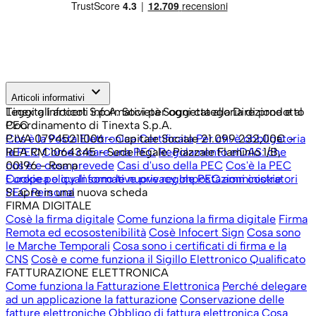
keyboard_arrow_down
Articoli informativi
Leggi gli articoli informativi per ogni categoria di prodotto
Tinexta Infocert S.p.A. Società Soggetta alla Direzione e al
PEC
Coordinamento di Tinexta S.p.A.
Cos'è la Posta Elettronica Certificata
P.IVA 07945211006 - Capitale Sociale 21.099.232,00€ -
Per chi è obbligatoria
la PEC
REA RM 1064345 - Sede legale: Piazzale Flaminio 1/B,
Come creare una PEC
Regolamento eIDAS: che
cos'è e cosa prevede
00196 - Roma
Casi d'uso della PEC
Cos'è la PEC
Europea e quali sono le nuove regole
Cookie policy
Informative privacy
Impostazioni cookie
PEC amministratori
PEC Personal
Si apre in una nuova scheda
FIRMA DIGITALE
Cosè la firma digitale
Come funziona la firma digitale
Firma
Remota ed ecosostenibilità
Cosè Infocert Sign
Cosa sono
le Marche Temporali
Cosa sono i certificati di firma e la
CNS
Cosè e come funziona il Sigillo Elettronico Qualificato
FATTURAZIONE ELETTRONICA
Come funziona la Fatturazione Elettronica
Perché delegare
ad un applicazione la fatturazione
Conservazione delle
fatture elettroniche
Obbligo di fattura elettronica
Cosa