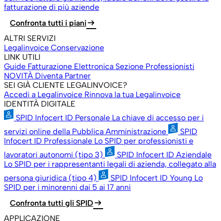
fatturazione di più aziende
arrow_right_alt
Confronta tutti i piani
ALTRI SERVIZI
Legalinvoice Conservazione
LINK UTILI
Guide Fatturazione Elettronica
Sezione Professionisti
NOVITÀ
Diventa Partner
SEI GIÀ CLIENTE LEGALINVOICE?
Accedi a Legalinvoice
Rinnova la tua Legalinvoice
IDENTITÀ DIGITALE
SPID Infocert ID Personale
La chiave di accesso per i
servizi online della Pubblica Amministrazione
SPID
Infocert ID Professionale
Lo SPID per professionisti e
lavoratori autonomi (tipo 3)
SPID Infocert ID Aziendale
Lo SPID per i rappresentanti legali di azienda, collegato alla
persona giuridica (tipo 4)
SPID Infocert ID Young
Lo
SPID per i minorenni dai 5 ai 17 anni
arrow_right_alt
Confronta tutti gli SPID
APPLICAZIONE