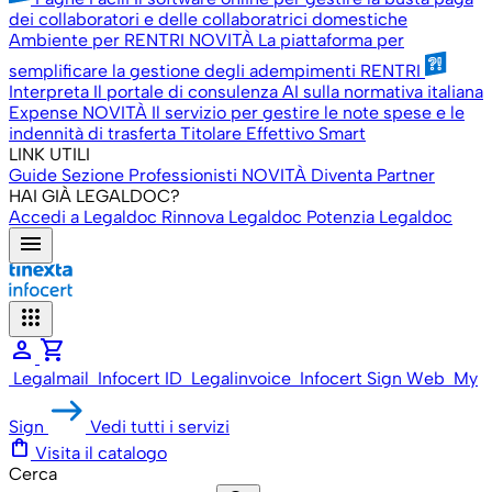
dei collaboratori e delle collaboratrici domestiche
Ambiente per RENTRI
NOVITÀ
La piattaforma per
semplificare la gestione degli adempimenti RENTRI
Interpreta
Il portale di consulenza AI sulla normativa italiana
Expense
NOVITÀ
Il servizio per gestire le note spese e le
indennità di trasferta
Titolare Effettivo Smart
LINK UTILI
Guide
Sezione Professionisti
NOVITÀ
Diventa Partner
HAI GIÀ LEGALDOC?
Accedi a Legaldoc
Rinnova Legaldoc
Potenzia Legaldoc
menu
apps
person
shopping_cart
Legalmail
Infocert ID
Legalinvoice
Infocert Sign Web
My
Sign
Vedi tutti i servizi
shopping_bag
Visita il catalogo
Cerca