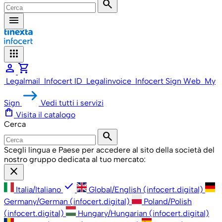
search
menu
apps
person
shopping_cart
Legalmail
Infocert ID
Legalinvoice
Infocert Sign Web
My
Sign
Vedi tutti i servizi
shopping_bag
Visita il catalogo
Cerca
search
Scegli lingua e Paese per accedere al sito della società del
nostro gruppo dedicata al tuo mercato:
close
check
Italia/Italiano
Global/English (infocert.digital)
Germany/German (infocert.digital)
Poland/Polish
(infocert.digital)
Hungary/Hungarian (infocert.digital)