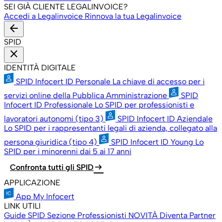
SEI GIÀ CLIENTE LEGALINVOICE?
Accedi a Legalinvoice
Rinnova la tua Legalinvoice
arrow_back
SPID
close
IDENTITÀ DIGITALE
SPID Infocert ID Personale
La chiave di accesso per i
servizi online della Pubblica Amministrazione
SPID
Infocert ID Professionale
Lo SPID per professionisti e
lavoratori autonomi (tipo 3)
SPID Infocert ID Aziendale
Lo SPID per i rappresentanti legali di azienda, collegato alla
persona giuridica (tipo 4)
SPID Infocert ID Young
Lo
SPID per i minorenni dai 5 ai 17 anni
arrow_right_alt
Confronta tutti gli SPID
APPLICAZIONE
App My Infocert
LINK UTILI
Guide SPID
Sezione Professionisti
NOVITÀ
Diventa Partner