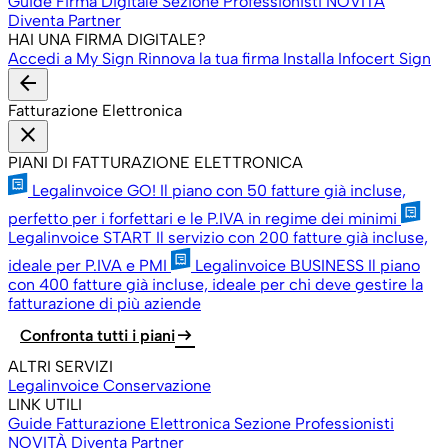
Guide Firma Digitale
Sezione Professionisti
NOVITÀ
Diventa Partner
HAI UNA FIRMA DIGITALE?
Accedi a My Sign
Rinnova la tua firma
Installa Infocert Sign
arrow_back
Fatturazione Elettronica
close
PIANI DI FATTURAZIONE ELETTRONICA
Legalinvoice GO!
Il piano con 50 fatture già incluse,
perfetto per i forfettari e le P.IVA in regime dei minimi
Legalinvoice START
Il servizio con 200 fatture già incluse,
ideale per P.IVA e PMI
Legalinvoice BUSINESS
Il piano
con 400 fatture già incluse, ideale per chi deve gestire la
fatturazione di più aziende
arrow_right_alt
Confronta tutti i piani
ALTRI SERVIZI
Legalinvoice Conservazione
LINK UTILI
Guide Fatturazione Elettronica
Sezione Professionisti
NOVITÀ
Diventa Partner