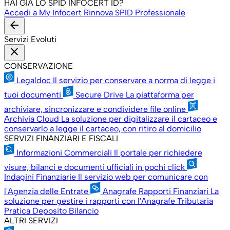
HAI GIÀ LO SPID INFOCERT ID?
Accedi a My Infocert
Rinnova SPID Professionale
arrow_back
Servizi Evoluti
close
CONSERVAZIONE
Legaldoc
Il servizio per conservare a norma di legge i
tuoi documenti
Secure Drive
La piattaforma per
archiviare, sincronizzare e condividere file online
Archivia Cloud
La soluzione per digitalizzare il cartaceo e
conservarlo a legge il cartaceo, con ritiro al domicilio
SERVIZI FINANZIARI E FISCALI
Informazioni Commerciali
Il portale per richiedere
visure, bilanci e documenti ufficiali in pochi click
Indagini Finanziarie
Il servizio web per comunicare con
l'Agenzia delle Entrate
Anagrafe Rapporti Finanziari
La
soluzione per gestire i rapporti con l'Anagrafe Tributaria
Pratica Deposito Bilancio
ALTRI SERVIZI