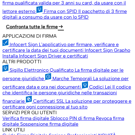
firma qualificata valida per 3 anni su card, da usare con il
lettore esterno
Firma con SPID
Il pacchetto di 3 firme
digitali a consumo da usare con lo SPID
arrow_right_alt
Confronta tutte le firme
APPLICAZIONI DI FIRMA
Infocert Sign
L'applicativo per firmare, verificare e
certificare la data dei tuoi documenti
Infocert Sign Grapho
Installa Infocert Sign
Driver e certificati
ALTRI PRODOTTI
Sigillo Elettronico Qualificato
La firma digitale per le
persone giuridiche
Marche Temporali
La soluzione per
certificare data e ora nei documenti
Codici Lei
Il codice
che identifica le persone giuridiche nelle transazioni
finanziarie
Certificati SSL
La soluzione per proteggere e
certificare ogni connessione al tuo sito
SERVIZI PER GLI UTENTI
Verifica firma digitale
Sblocco PIN di firma
Revoca firma
digitale
Sospensione firma digitale
LINK UTILI