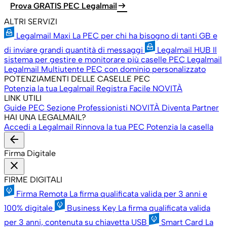
arrow_right_alt
Prova GRATIS PEC Legalmail
ALTRI SERVIZI
Legalmail Maxi
La PEC per chi ha bisogno di tanti GB e
di inviare grandi quantità di messaggi
Legalmail HUB
Il
sistema per gestire e monitorare più caselle PEC Legalmail
Legalmail Multiutente
PEC con dominio personalizzato
POTENZIAMENTI DELLE CASELLE PEC
Potenzia la tua Legalmail
Registra Facile
NOVITÀ
LINK UTILI
Guide PEC
Sezione Professionisti
NOVITÀ
Diventa Partner
HAI UNA LEGALMAIL?
Accedi a Legalmail
Rinnova la tua PEC
Potenzia la casella
arrow_back
Firma Digitale
close
FIRME DIGITALI
Firma Remota
La firma qualificata valida per 3 anni e
100% digitale
Business Key
La firma qualificata valida
per 3 anni, contenuta su chiavetta USB
Smart Card
La