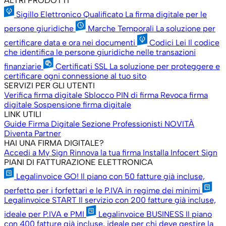
ALTRI PRODOTTI
Sigillo Elettronico Qualificato
La firma digitale per le
persone giuridiche
Marche Temporali
La soluzione per
certificare data e ora nei documenti
Codici Lei
Il codice
che identifica le persone giuridiche nelle transazioni
finanziarie
Certificati SSL
La soluzione per proteggere e
certificare ogni connessione al tuo sito
SERVIZI PER GLI UTENTI
Verifica firma digitale
Sblocco PIN di firma
Revoca firma
digitale
Sospensione firma digitale
LINK UTILI
Guide Firma Digitale
Sezione Professionisti
NOVITÀ
Diventa Partner
HAI UNA FIRMA DIGITALE?
Accedi a My Sign
Rinnova la tua firma
Installa Infocert Sign
PIANI DI FATTURAZIONE ELETTRONICA
Legalinvoice GO!
Il piano con 50 fatture già incluse,
perfetto per i forfettari e le P.IVA in regime dei minimi
Legalinvoice START
Il servizio con 200 fatture già incluse,
ideale per P.IVA e PMI
Legalinvoice BUSINESS
Il piano
con 400 fatture già incluse, ideale per chi deve gestire la