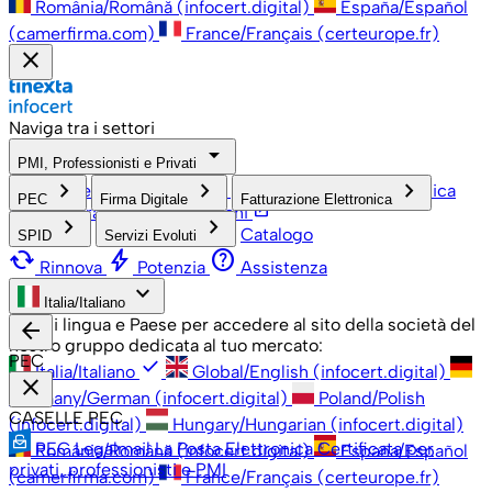
România/Română (infocert.digital)
España/Español
(camerfirma.com)
France/Français (certeurope.fr)
close
Naviga tra i settori
arrow_drop_down
PMI, Professionisti e Privati
check
keyboard_arrow_right
keyboard_arrow_right
keyboard_arrow_right
PMI, Professionisti e Privati
Grandi Aziende
Pubblica
PEC
Firma Digitale
Fatturazione Elettronica
open_in_new
Amministrazione
Associazioni
keyboard_arrow_right
keyboard_arrow_right
Catalogo
SPID
Servizi Evoluti
cached
bolt
help
Rinnova
Potenzia
Assistenza
keyboard_arrow_down
Italia/Italiano
Scegli lingua e Paese per accedere al sito della società del
arrow_back
nostro gruppo dedicata al tuo mercato:
PEC
check
Italia/Italiano
Global/English (infocert.digital)
close
Germany/German (infocert.digital)
Poland/Polish
CASELLE PEC
(infocert.digital)
Hungary/Hungarian (infocert.digital)
PEC Legalmail
La Posta Elettronica Certificata per
România/Română (infocert.digital)
España/Español
privati, professionisti e PMI
(camerfirma.com)
France/Français (certeurope.fr)