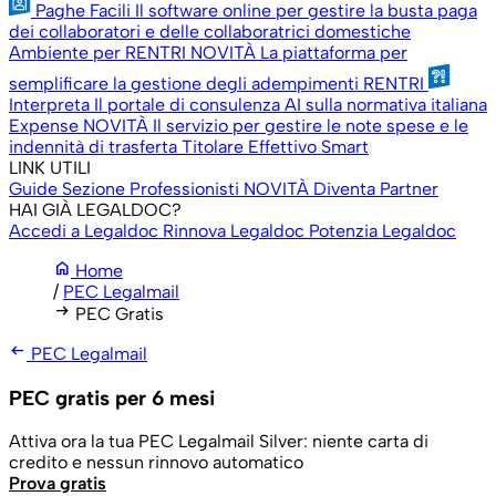
Paghe Facili
Il software online per gestire la busta paga
dei collaboratori e delle collaboratrici domestiche
Ambiente per RENTRI
NOVITÀ
La piattaforma per
semplificare la gestione degli adempimenti RENTRI
Interpreta
Il portale di consulenza AI sulla normativa italiana
Expense
NOVITÀ
Il servizio per gestire le note spese e le
indennità di trasferta
Titolare Effettivo Smart
LINK UTILI
Guide
Sezione Professionisti
NOVITÀ
Diventa Partner
HAI GIÀ LEGALDOC?
Accedi a Legaldoc
Rinnova Legaldoc
Potenzia Legaldoc
home
Home
/
PEC Legalmail
arrow_right_alt
PEC Gratis
arrow_left_alt
PEC Legalmail
PEC gratis per 6 mesi
Attiva ora la tua PEC Legalmail Silver: niente carta di
credito e nessun rinnovo automatico
Prova gratis