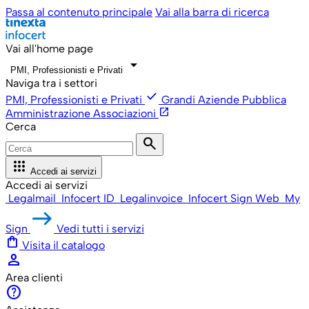
Passa al contenuto principale
Vai alla barra di ricerca
Vai all'home page
arrow_drop_down
PMI, Professionisti e Privati
Naviga tra i settori
check
PMI, Professionisti e Privati
Grandi Aziende
Pubblica
open_in_new
Amministrazione
Associazioni
Cerca
search
apps
Accedi ai servizi
Accedi ai servizi
Legalmail
Infocert ID
Legalinvoice
Infocert Sign Web
My
Sign
Vedi tutti i servizi
shopping_bag
Visita il catalogo
person
Area clienti
help