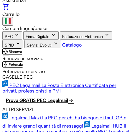
Assistenza
shopping_cart
Carrello
Cambia lingua/paese
keyboard_arrow_down
keyboard_arrow_down
keyboard_arrow_down
PEC
Firma Digitale
Fatturazione Elettronica
keyboard_arrow_down
keyboard_arrow_down
Catalogo
SPID
Servizi Evoluti
cached
Rinnova
Rinnova un servizio
bolt
Potenzia
Potenzia un servizio
CASELLE PEC
PEC Legalmail
La Posta Elettronica Certificata per
privati, professionisti e PMI
arrow_right_alt
Prova GRATIS PEC Legalmail
ALTRI SERVIZI
Legalmail Maxi
La PEC per chi ha bisogno di tanti GB e
di inviare grandi quantità di messaggi
Legalmail HUB
Il
sistema per gestire e monitorare più caselle PEC Legalmail