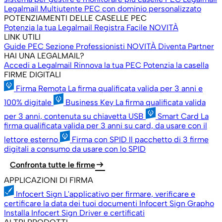
Legalmail Multiutente
PEC con dominio personalizzato
POTENZIAMENTI DELLE CASELLE PEC
Potenzia la tua Legalmail
Registra Facile
NOVITÀ
LINK UTILI
Guide PEC
Sezione Professionisti
NOVITÀ
Diventa Partner
HAI UNA LEGALMAIL?
Accedi a Legalmail
Rinnova la tua PEC
Potenzia la casella
FIRME DIGITALI
Firma Remota
La firma qualificata valida per 3 anni e
100% digitale
Business Key
La firma qualificata valida
per 3 anni, contenuta su chiavetta USB
Smart Card
La
firma qualificata valida per 3 anni su card, da usare con il
lettore esterno
Firma con SPID
Il pacchetto di 3 firme
digitali a consumo da usare con lo SPID
arrow_right_alt
Confronta tutte le firme
APPLICAZIONI DI FIRMA
Infocert Sign
L'applicativo per firmare, verificare e
certificare la data dei tuoi documenti
Infocert Sign Grapho
Installa Infocert Sign
Driver e certificati